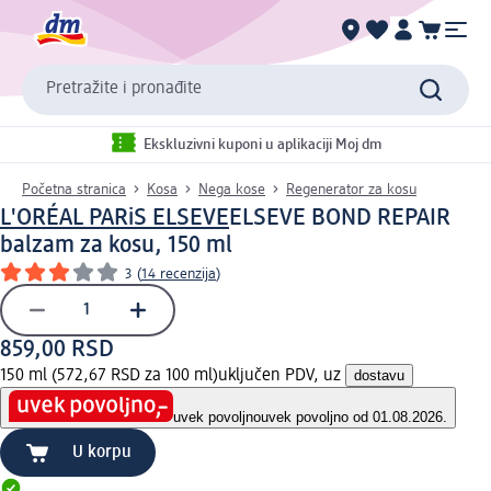
Pretražite i pronađite
Ekskluzivni kuponi u aplikaciji Moj dm
Početna stranica
Kosa
Nega kose
Regenerator za kosu
L'ORÉAL PARiS ELSEVE
ELSEVE BOND REPAIR
balzam za kosu, 150 ml
3
(
14 recenzija
)
859,00 RSD
150 ml (572,67 RSD za 100 ml)
uključen PDV, uz
dostavu
uvek povoljno
uvek povoljno od 01.08.2026.
U korpu