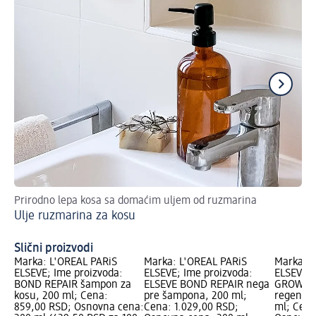
Prirodno lepa kosa sa domaćim uljem od ruzmarina
Ka
Ulje ruzmarina za kosu
Fe
Slični proizvodi
Marka: L'ORÉAL PARiS
Marka: L'ORÉAL PARiS
Marka: L
ELSEVE; Ime proizvoda:
ELSEVE; Ime proizvoda:
ELSEVE; 
BOND REPAIR šampon za
ELSEVE BOND REPAIR nega
GROWTH
kosu, 200 ml; Cena:
pre šampona, 200 ml;
regenera
859,00 RSD; Osnovna cena:
Cena: 1.029,00 RSD;
ml; Cena