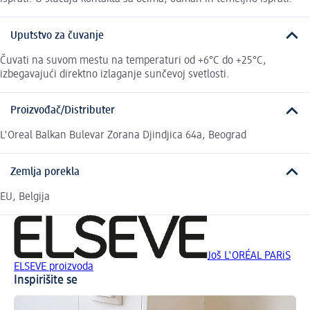
Uputstvo za čuvanje
Čuvati na suvom mestu na temperaturi od +6°C do +25°C,
izbegavajući direktno izlaganje sunčevoj svetlosti.
Proizvođač/Distributer
L'Oreal Balkan Bulevar Zorana Djindjica 64a, Beograd
Zemlja porekla
EU, Belgija
Još L'ORÉAL PARiS
ELSEVE proizvoda
Inspirišite se