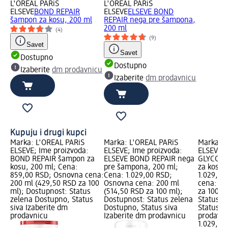
L'ORÉAL PARiS
L'ORÉAL PARiS
ELSEVE
BOND REPAIR
ELSEVE
ELSEVE BOND
šampon za kosu, 200 ml
REPAIR nega pre šampona,
200 ml
(4)
(9)
Savet
Savet
Dostupno
Dostupno
Izaberite
dm prodavnicu
Izaberite
dm prodavnicu
Kupuju i drugi kupci
Marka: L'ORÉAL PARiS
Marka: L'ORÉAL PARiS
Marka: L
ELSEVE; Ime proizvoda:
ELSEVE; Ime proizvoda:
ELSEVE; 
BOND REPAIR šampon za
ELSEVE BOND REPAIR nega
GLYCOLI
kosu, 200 ml; Cena:
pre šampona, 200 ml;
za kosu,
859,00 RSD; Osnovna cena:
Cena: 1.029,00 RSD;
1.029,00
200 ml (429,50 RSD za 100
Osnovna cena: 200 ml
cena: 20
ml); Dostupnost: Status
(514,50 RSD za 100 ml);
za 100 m
zelena Dostupno, Status
Dostupnost: Status zelena
Status z
siva Izaberite dm
Dostupno, Status siva
Status s
prodavnicu
Izaberite dm prodavnicu
prodavn
1.029,00