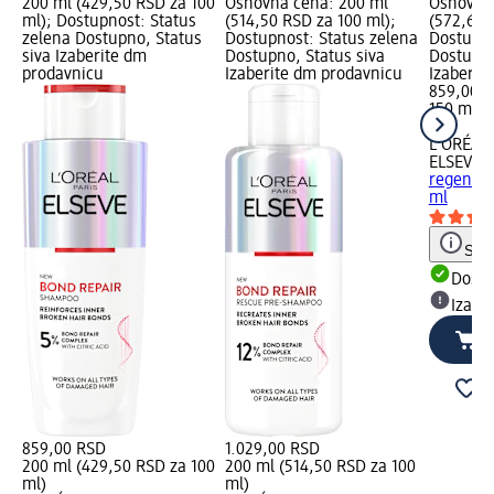
200 ml (429,50 RSD za 100
Osnovna cena: 200 ml
Osnovna 
ml); Dostupnost: Status
(514,50 RSD za 100 ml);
(572,67 
zelena Dostupno, Status
Dostupnost: Status zelena
Dostupno
siva Izaberite dm
Dostupno, Status siva
Dostupno
prodavnicu
Izaberite dm prodavnicu
Izaberit
859,00 
150 ml (
ml)
L'ORÉAL 
ELSEVE
G
regenera
ml
Save
Dost
Izabe
859,00 RSD
1.029,00 RSD
200 ml (429,50 RSD za 100
200 ml (514,50 RSD za 100
ml)
ml)