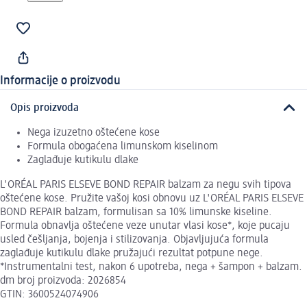
Informacije o proizvodu
Opis proizvoda
Nega izuzetno oštećene kose
Formula obogaćena limunskom kiselinom
Zaglađuje kutikulu dlake
L'ORÉAL PARIS ELSEVE BOND REPAIR balzam za negu svih tipova
oštećene kose. Pružite vašoj kosi obnovu uz L'ORÉAL PARIS ELSEVE
BOND REPAIR balzam, formulisan sa 10% limunske kiseline.
Formula obnavlja oštećene veze unutar vlasi kose*, koje pucaju
usled češljanja, bojenja i stilizovanja. Objavljujuća formula
zaglađuje kutikulu dlake pružajući rezultat potpune nege.
*Instrumentalni test, nakon 6 upotreba, nega + šampon + balzam.
dm broj proizvoda: 2026854
GTIN: 3600524074906