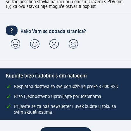
su kao posebna stavka na računu i oni su izraženi s PDV-om.
(§) Za ovu stavku nije moguće ostvariti popust.
Kako Vam se dopada stranica?
Kupujte brzo i udobno s dm nalogom
Besplatna dostava za sve porudžbine preko 3.000 RSD
Brzo i jednostavno upravljajte porudžbinama
Prijavite se za naš newsletter i uvek budite u toku sa
svim aktuelnostima