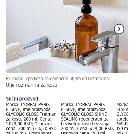
Prirodno lepa kosa sa domaćim uljem od ruzmarina
Ka
Ulje ruzmarina za kosu
Fe
Slični proizvodi
Marka: L'ORÉAL PARiS
Marka: L'ORÉAL PARiS
Marka: L
ELSEVE; Ime proizvoda:
ELSEVE; Ime proizvoda:
ELSEVE; 
GLYCOLIC GLOSS Tretman
GLYCOLIC GLOSS SHINE
GLYCOLI
za kosu, 200 ml; Cena:
SEALING regenerator za
spreju, 
1.029,00 RSD; Osnovna
beživotnu kosu bez sjaja,
669,00 R
cena: 200 ml (514,50 RSD
200 ml; Cena: 429,00 RSD;
150 ml (
za 100 ml); Dostupnost:
Osnovna cena: 200 ml
ml); Dos