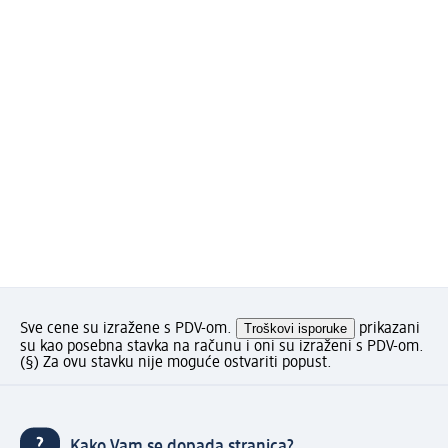
Sve cene su izražene s PDV-om.
Troškovi isporuke
prikazani
su kao posebna stavka na računu i oni su izraženi s PDV-om.
(§) Za ovu stavku nije moguće ostvariti popust.
Kako Vam se dopada stranica?