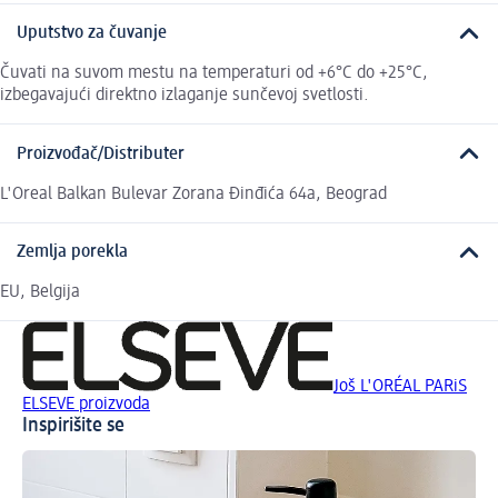
Uputstvo za čuvanje
Čuvati na suvom mestu na temperaturi od +6°C do +25°C,
izbegavajući direktno izlaganje sunčevoj svetlosti.
Proizvođač/Distributer
L'Oreal Balkan Bulevar Zorana Đinđića 64a, Beograd
Zemlja porekla
EU, Belgija
Još L'ORÉAL PARiS
ELSEVE proizvoda
Inspirišite se