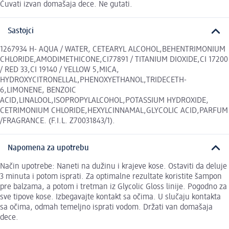
Čuvati izvan domašaja dece. Ne gutati.
Sastojci
1267934 H- AQUA / WATER, CETEARYL ALCOHOL,BEHENTRIMONIUM
CHLORIDE,AMODIMETHICONE,CI77891 / TITANIUM DIOXIDE,CI 17200
/ RED 33,CI 19140 / YELLOW 5,MICA,
HYDROXYCITRONELLAL,PHENOXYETHANOL,TRIDECETH-
6,LIMONENE, BENZOIC
ACID,LINALOOL,ISOPROPYLALCOHOL,POTASSIUM HYDROXIDE,
CETRIMONIUM CHLORIDE,HEXYLCINNAMAL,GLYCOLIC ACID,PARFUM
/FRAGRANCE. (F.I.L. Z70031843/1).
Napomena za upotrebu
Način upotrebe: Naneti na dužinu i krajeve kose. Ostaviti da deluje
3 minuta i potom isprati. Za optimalne rezultate koristite šampon
pre balzama, a potom i tretman iz Glycolic Gloss linije. Pogodno za
sve tipove kose. Izbegavajte kontakt sa očima. U slučaju kontakta
sa očima, odmah temeljno isprati vodom. Držati van domašaja
dece.