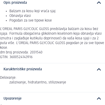
Opis proizvoda
Balzam za kosu koji vraća sjaj
Obnavlja vlasi
Pogodan za sve tipove kose
L'OREAL PARIS GLYCOLIC GLOSS predstavlja balzam za kosu bez
sjaja. Formula obogaćena glikolnom kiselinom koja obnavlja vlasi
iznutra i zaglađuje kutikulu doprinoseći da vaša kosa sjaji i za 2
puta više. L'OREAL PARIS GLYCOLIC GLOSS pogodan je za sve tipove
kose.
dm broj proizvoda: 2031540
GTIN: 3600524143916
Karakteristike proizvoda
Delovanje:
zalizivanje, hidratantno, stilizovanje
Upozorenje