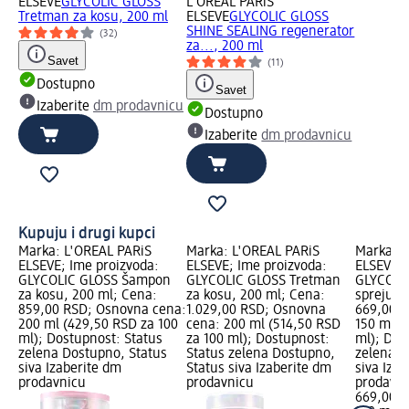
ELSEVE
GLYCOLIC GLOSS
L'ORÉAL PARiS
Tretman za kosu, 200 ml
ELSEVE
GLYCOLIC GLOSS
SHINE SEALING regenerator
(32)
za..., 200 ml
Savet
(11)
Dostupno
Savet
Izaberite
dm prodavnicu
Dostupno
Izaberite
dm prodavnicu
Kupuju i drugi kupci
Marka: L'ORÉAL PARiS
Marka: L'ORÉAL PARiS
Marka: L
ELSEVE; Ime proizvoda:
ELSEVE; Ime proizvoda:
ELSEVE; 
GLYCOLIC GLOSS Šampon
GLYCOLIC GLOSS Tretman
GLYCOLI
za kosu, 200 ml; Cena:
za kosu, 200 ml; Cena:
spreju, 
859,00 RSD; Osnovna cena:
1.029,00 RSD; Osnovna
669,00 R
200 ml (429,50 RSD za 100
cena: 200 ml (514,50 RSD
150 ml (
ml); Dostupnost: Status
za 100 ml); Dostupnost:
ml); Dos
zelena Dostupno, Status
Status zelena Dostupno,
zelena D
siva Izaberite dm
Status siva Izaberite dm
siva Iza
prodavnicu
prodavnicu
prodavn
669,00 