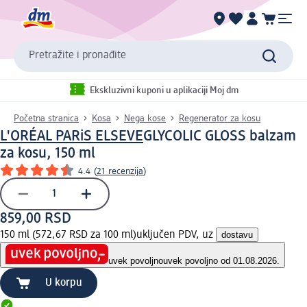
Pretražite i pronađite
Ekskluzivni kuponi u aplikaciji Moj dm
Početna stranica
Kosa
Nega kose
Regenerator za kosu
L'ORÉAL PARiS ELSEVE
GLYCOLIC GLOSS balzam
za kosu, 150 ml
4.4
(
21 recenzija
)
859,00 RSD
150 ml (572,67 RSD za 100 ml)
uključen PDV, uz
dostavu
uvek povoljno
uvek povoljno od 01.08.2026.
U korpu