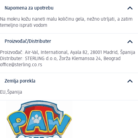
Napomena za upotrebu
Na mokru kožu naneti malu količinu gela, nežno utrljati, a zatim
temeljno isprati vodom
Proizvođač/Distributer
Proizvođač: Air-Val, International, Ayala 82, 28001 Madrid, Španija
Distributer: STERLING d.o.o, Žorža Klemansoa 24, Beograd
office@sterling.co.rs
Zemlja porekla
EU,Španija