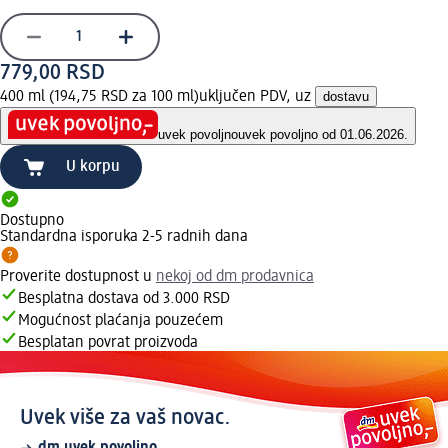
779,00 RSD
400 ml (194,75 RSD za 100 ml)
uključen PDV, uz
dostavu
uvek povoljno
uvek povoljno od 01.06.2026.
U korpu
Dostupno
Standardna isporuka 2-5 radnih dana
Proverite dostupnost u
nekoj od dm prodavnica
Besplatna dostava od 3.000 RSD
Mogućnost plaćanja pouzećem
Besplatan povrat proizvoda
Uvek više za vaš novac.