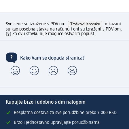
Sve cene su izražene s PDV-om.
Troškovi isporuke
prikazani
su kao posebna stavka na računu i oni su izraženi s PDV-om.
(§) Za ovu stavku nije moguće ostvariti popust.
Kako Vam se dopada stranica?
Kupujte brzo i udobno s dm nalogom
Besplatna dostava za sve porudžbine preko 3.000 RSD
Brzo i jednostavno upravljajte porudžbinama