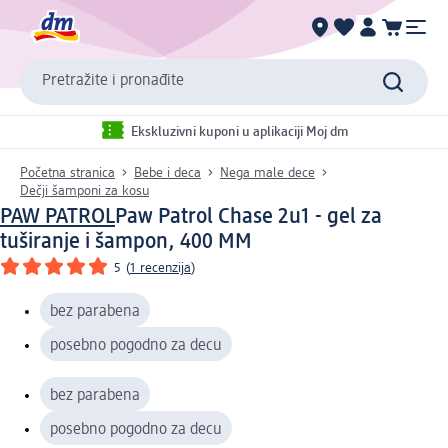
Pretražite i pronađite
Ekskluzivni kuponi u aplikaciji Moj dm
Početna stranica
Bebe i deca
Nega male dece
Dečji šamponi za kosu
PAW PATROL
Paw Patrol Chase 2u1 - gel za
tuširanje i šampon, 400 MM
5
(
1 recenzija
)
bez parabena
posebno pogodno za decu
bez parabena
posebno pogodno za decu