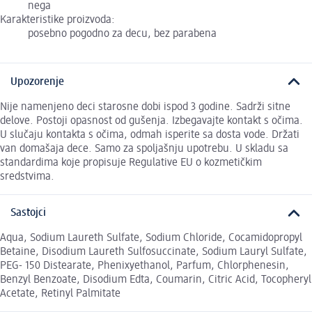
nega
Karakteristike proizvoda:
posebno pogodno za decu, bez parabena
Upozorenje
Nije namenjeno deci starosne dobi ispod 3 godine. Sadrži sitne
delove. Postoji opasnost od gušenja. Izbegavajte kontakt s očima.
U slučaju kontakta s očima, odmah isperite sa dosta vode. Držati
van domašaja dece. Samo za spoljašnju upotrebu. U skladu sa
standardima koje propisuje Regulative EU o kozmetičkim
sredstvima.
Sastojci
Aqua, Sodium Laureth Sulfate, Sodium Chloride, Cocamidopropyl
Betaine, Disodium Laureth Sulfosuccinate, Sodium Lauryl Sulfate,
PEG- 150 Distearate, Phenixyethanol, Parfum, Chlorphenesin,
Benzyl Benzoate, Disodium Edta, Coumarin, Citric Acid, Tocopheryl
Acetate, Retinyl Palmitate