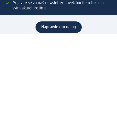
Prijavite se za naš newsletter i uvek budite u toku sa
svim aktuelnostima
Napravite dm nalog
Pomoć
Servis za kupce
Načini & troškovi dostave
Povrat & zamene
Ispravno popunjavanje adrese za dostavu porudžbine
Poručivanje dm poklon-kartica za pravna lica
Kako da prepoznate lažne nagradne igre
Kompanija
O nama
Društvena odgovornost
Posao
Odnos s javnošću
dm asortiman