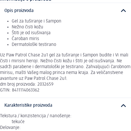
Opis proizvoda
Gel za tuširanje i šampon
Nežno čisti kožu
Štiti je od isušivanja
Čaroban miris
Dermatološki testirano
Uz Paw Patrol Chase 2u1 gel za tuširanje i šampon budite i Vi mali
čisti i mirisni heroji. Nežno čisti kožu i štiti je od isušivanja. Ne
sadrži parabene i dermatološki je testirano. Zahvaljujući čarobnom
mirisu, mašti Vašeg malog princa nema kraja. Za veličanstvene
avanture uz Paw Patrol Chase 2u1.
dm broj proizvoda: 2032659
GTIN: 8411114063362
Karakteristike proizvoda
Tekstura / konzistencija / nanošenje:
tekuće
Delovanje: