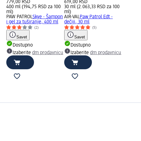
779,00 RSD
619,00 RSD
400 ml (194,75 RSD za 100
30 ml (2.063,33 RSD za 100
ml)
ml)
PAW PATROL
Skye - Šampon
AIR-VAL
Paw Patrol Edt -
i gel za tuširanje, 400 ml
dečiji, 30 ml
(2)
(5)
Savet
Savet
Dostupno
Dostupno
Izaberite
dm prodavnicu
Izaberite
dm prodavnicu