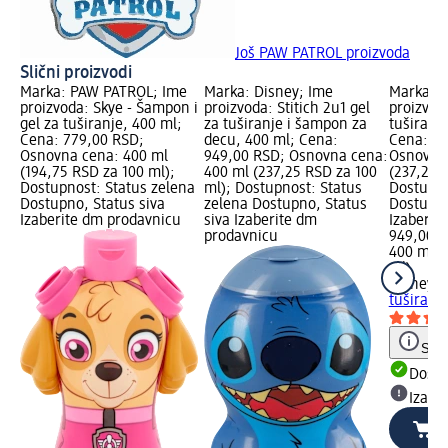
Još PAW PATROL proizvoda
Slični proizvodi
Marka: PAW PATROL; Ime
Marka: Disney; Ime
Marka: D
proizvoda: Skye - Šampon i
proizvoda: Stitich 2u1 gel
proizvoda
gel za tuširanje, 400 ml;
za tuširanje i šampon za
tuširanj
Cena: 779,00 RSD;
decu, 400 ml; Cena:
Cena: 94
Osnovna cena: 400 ml
949,00 RSD; Osnovna cena:
Osnovna 
(194,75 RSD za 100 ml);
400 ml (237,25 RSD za 100
(237,25 
Dostupnost: Status zelena
ml); Dostupnost: Status
Dostupno
Dostupno, Status siva
zelena Dostupno, Status
Dostupno
Izaberite dm prodavnicu
siva Izaberite dm
Izaberit
prodavnicu
949,00 
400 ml (
ml)
Disney
2 
tuširanj
Save
Dost
Izabe