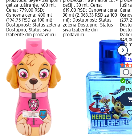
proizvoda: Skye - Šampon i
proizvoda: Paw Patrol Edt -
proizvoda
gel za tuširanje, 400 ml;
dečiji, 30 ml; Cena:
tuširanj
Cena: 779,00 RSD;
619,00 RSD; Osnovna cena:
Cena: 94
Osnovna cena: 400 ml
30 ml (2.063,33 RSD za 100
Osnovna 
(194,75 RSD za 100 ml);
ml); Dostupnost: Status
(237,25 
Dostupnost: Status zelena
zelena Dostupno, Status
Dostupno
Dostupno, Status siva
siva Izaberite dm
Dostupno
Izaberite dm prodavnicu
prodavnicu
Izaberit
949,00 
400 ml (
ml)
Disney
2 
tuširanj
Save
Dost
Izabe