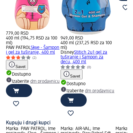
779,00 RSD
400 ml (194,75 RSD za 100
949,00 RSD
ml)
400 ml (237,25 RSD za 100
PAW PATROL
Skye - Šampon
ml)
i gel za tuširanje, 400 ml
Disney
Stitich 2u1 gel za
tuširanje i šampon za
(2)
decu, 400 ml
Savet
(0)
Dostupno
Savet
Izaberite
dm prodavnicu
Dostupno
Izaberite
dm prodavnicu
Kupuju i drugi kupci
Marka: PAW PATROL; Ime
Marka: AIR-VAL; Ime
Marka: D