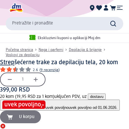
Pretražite i pronađite
Ekskluzivni kuponi u aplikaciji Moj dm
Početna stranica
Nega i parfemi
Depilacija & brijanje
Voskovi za depilaciju
Strep
šećerne trake za depilaciju tela, 20 kom
2.6
(
9 recenzija
)
399,00 RSD
20 kom (19,95 RSD za 1 kom)
uključen PDV, uz
dostavu
uvek povoljno
uvek povoljno od 01.06.2026.
U korpu