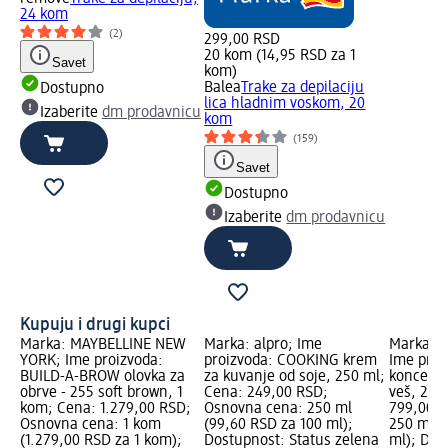
24 kom
(2)
299,00 RSD
20 kom (14,95 RSD za 1
Savet
kom)
Balea
Trake za depilaciju
Dostupno
lica hladnim voskom, 20
Izaberite
dm prodavnicu
kom
(159)
Savet
Dostupno
Izaberite
dm prodavnicu
Kupuju i drugi kupci
Marka: MAYBELLINE NEW
Marka: alpro; Ime
Marka: T
YORK; Ime proizvoda:
proizvoda: COOKING krem
Ime proi
BUILD-A-BROW olovka za
za kuvanje od soje, 250 ml;
koncentr
obrve - 255 soft brown, 1
Cena: 249,00 RSD;
veš, 250
kom; Cena: 1.279,00 RSD;
Osnovna cena: 250 ml
799,00 R
Osnovna cena: 1 kom
(99,60 RSD za 100 ml);
250 ml (
(1.279,00 RSD za 1 kom);
Dostupnost: Status zelena
ml); Dos