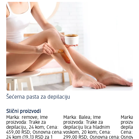
Šećerna pasta za depilaciju
Ka
Ma
Slični proizvodi
Marka: remove; Ime
Marka: Balea; Ime
Marka: V
proizvoda: Trake za
proizvoda: Trake za
proizvod
depilaciju, 24 kom; Cena:
depilaciju lica hladnim
depilacij
459,00 RSD; Osnovna cena:
voskom, 20 kom; Cena:
Cena: 44
24 kom (19,13 RSD za 1
299,00 RSD; Osnovna cena:
Osnovna