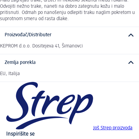
Malo zagrejati trake, držeći ih nekoliko sekundi među rukama.
Odvojiti nežno trake, naneti na dobro zategnutu kožu i malo
pritisnuti. Odmah po nanošenju odlepiti traku naglim pokretom u
suprotnom smeru od rasta dlake.
Proizvođač/Distributer
KEPROM d.o.o. Dositejeva 41, Šimanovci
Zemlja porekla
EU, Italija
Još Strep proizvoda
Inspirišite se