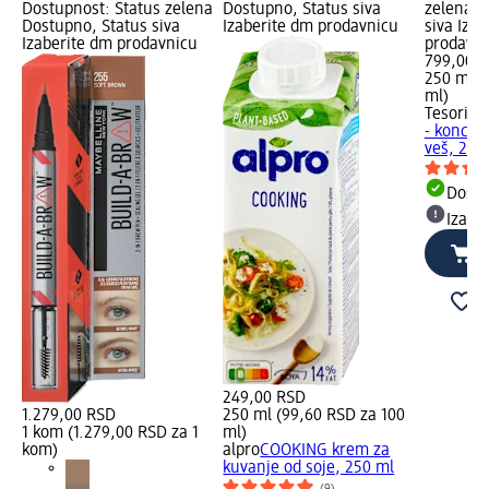
Dostupnost: Status zelena
Dostupno, Status siva
zelena D
Dostupno, Status siva
Izaberite dm prodavnicu
siva Iza
Izaberite dm prodavnicu
prodavn
799,00 
250 ml (
ml)
Tesori d
- koncen
veš, 250
Dost
Izabe
249,00 RSD
1.279,00 RSD
250 ml (99,60 RSD za 100
1 kom (1.279,00 RSD za 1
ml)
kom)
alpro
COOKING krem za
kuvanje od soje, 250 ml
(9)