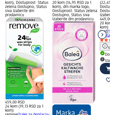
kom); Dostupnost: Status
20 kom (14,95 RSD za 1
(22,45 R
zelena Dostupno, Status
kom); dm marka logo;
Dostupno
siva Izaberite dm
Dostupnost: Status zelena
Dostupno
prodavnicu
Dostupno, Status siva
Izaberit
Izaberite dm prodavnicu
449,00 
20 kom (
kom)
Veet
PURE
depilacij
Save
Dost
Izabe
459,00 RSD
24 kom (19,13 RSD za 1
kom)
remove
Trake za depilaciju,