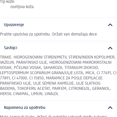
Tip kože:
osetljiva koža
Upozorenje
Pratite uputstva za upotrebu. Držati van domašaja dece.
Sastojci
TRAKE: HIDROGENOVANI STIREN/METIL STIREN/INDEN KOPOLIMER,
VAZELIN, PARAFINSKO ULJE, HIDROGENIZOVANI MIKROKRISTALNI
VOSAK, PČELINJI VOSAK, SAHAROZA, TITANIJUM DIOKSID,
LEPTOSPERMUM SCOPARIUM GRANA/ULJE LISTA, MICA, CI 77491, CI
77891, CI 47000, CI 15850; MARAMICE ZA POSLE DEPILACIJE:
PARAFINSKO ULJE, ULJE SEMENA KAMELIJE, ULJE SLATKOG
BADEMA, TOKOFERIL ACETAT, PARFEM, CITRONELOL, GERANIOL,
HEKSIL CINAMAL, LIMUN, LINALOL
Napomena za upotrebu