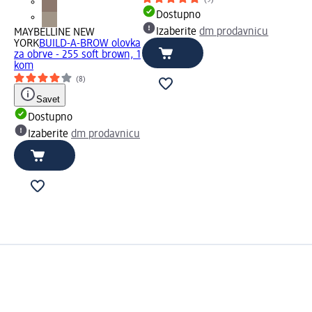
Dostupno
Izaberite
dm prodavnicu
MAYBELLINE NEW
YORK
BUILD-A-BROW olovka
za obrve - 255 soft brown, 1
kom
(8)
Savet
Dostupno
Izaberite
dm prodavnicu