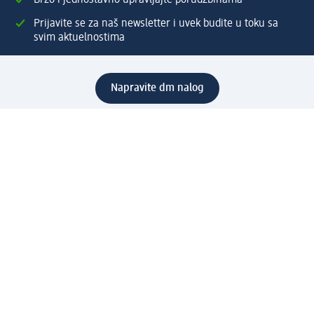
Brzo i jednostavno upravljajte porudžbinama
Prijavite se za naš newsletter i uvek budite u toku sa
svim aktuelnostima
Napravite dm nalog
Pomoć
Servis za kupce
Načini & troškovi dostave
Povrat & zamene
Ispravno popunjavanje adrese za dostavu porudžbine
Poručivanje dm poklon-kartica za pravna lica
Kako da prepoznate lažne nagradne igre
Kompanija
O nama
Društvena odgovornost
Posao