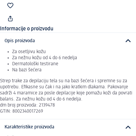
Informacije o proizvodu
Opis proizvoda
Za osetljivu kožu
Za nežnu kožu od 4 do 6 nedelja
Dermatološki testirane
Na bazi šećera
Strep trake za depilaciju tela su na bazi šećera i spremne su za
upotrebu. Efikasne su čak i na jako kratkim dlakama. Pakovanje
sadrži 4 maramice za posle depilacije koje pomažu koži da povrati
balans. Za nežnu kožu od 4 do 6 nedelja.
dm broj proizvoda: 2139478
GTIN: 8002340017269
Karakteristike proizvoda