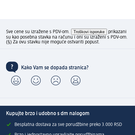
Sve cene su izražene s PDV-om.
Troškovi isporuke
prikazani
su kao posebna stavka na računu i oni su izraženi s PDV-om.
(§) Za ovu stavku nije moguće ostvariti popust.
Kako Vam se dopada stranica?
Kupujte brzo i udobno s dm nalogom
Besplatna dostava za sve porudžbine preko 3.000 RSD