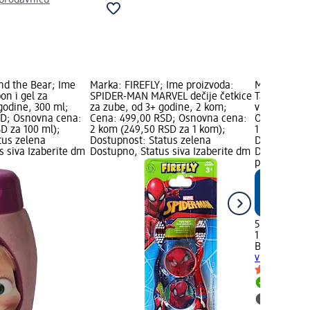
nd the Bear; Ime
Marka: FIREFLY; Ime proizvoda:
Marka: Bale
on i gel za
SPIDER-MAN MARVEL dečije četkice
Tableta za 
 godine, 300 ml;
za zube, od 3+ godine, 2 kom;
vrsta, 18 g;
SD; Osnovna cena:
Cena: 499,00 RSD; Osnovna cena:
Osnovna cen
D za 100 ml);
2 kom (249,50 RSD za 1 kom);
1 kom); dm 
tus zelena
Dostupnost: Status zelena
Dostupnost:
s siva Izaberite dm
Dostupno, Status siva Izaberite dm
Dostupno, S
prodavnicu
59,00 RSD
1 kom (59,0
Balea
Tablet
više vrsta, 1
Dostupn
Izaberit