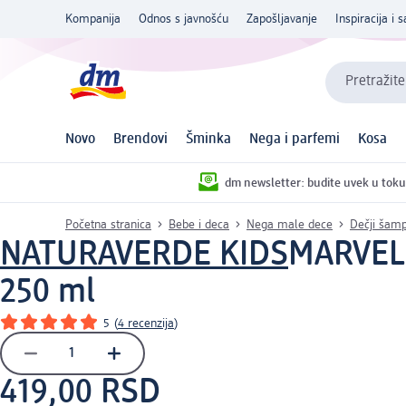
Kompanija
Odnos s javnošću
Zapošljavanje
Inspiracija i s
Pretražite
Novo
Brendovi
Šminka
Nega i parfemi
Kosa
dm newsletter: budite uvek u toku
Početna stranica
Bebe i deca
Nega male dece
Dečji šamp
NATURAVERDE KIDS
MARVEL 
250 ml
5
(
4 recenzija
)
419,00 RSD