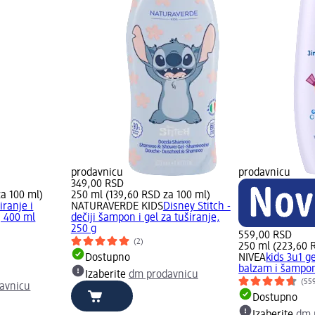
prodavnicu
prodavnicu
349,00 RSD
a 100 ml)
250 ml (139,60 RSD za 100 ml)
iranje i
NATURAVERDE KIDS
Disney Stitch -
 400 ml
dečiji šampon i gel za tuširanje,
250 g
559,00 RSD
(2)
250 ml (223,60 
Dostupno
NIVEA
kids 3u1 ge
balzam i šampon
Izaberite
dm prodavnicu
(55
avnicu
Dostupno
Izaberite
dm 