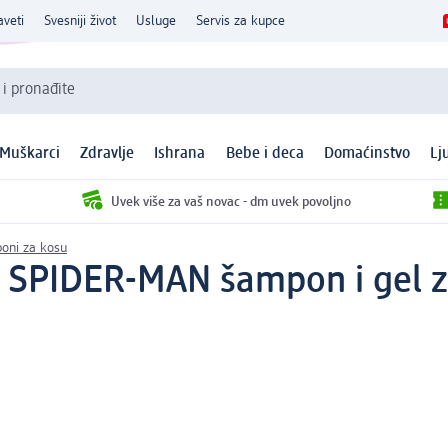
aveti
Svesniji život
Usluge
Servis za kupce
 i pronađite
Muškarci
Zdravlje
Ishrana
Bebe i deca
Domaćinstvo
Lj
Uvek više za vaš novac - dm uvek povoljno
oni za kosu
SPIDER-MAN šampon i gel za 