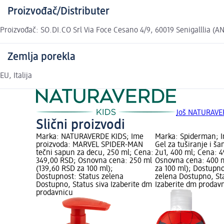
Proizvođač/Distributer
Proizvođač: SO.DI.CO Srl Via Foce Cesano 4/9, 60019 Senigalllia (AN
Zemlja porekla
EU, Italija
Još NATURAVE
Slični proizvodi
Marka: NATURAVERDE KIDS; Ime
Marka: Spiderman; I
proizvoda: MARVEL SPIDER-MAN
Gel za tuširanje i š
tečni sapun za decu, 250 ml; Cena:
2u1, 400 ml; Cena: 
349,00 RSD; Osnovna cena: 250 ml
Osnovna cena: 400 m
(139,60 RSD za 100 ml);
za 100 ml); Dostupno
Dostupnost: Status zelena
zelena Dostupno, St
Dostupno, Status siva Izaberite dm
Izaberite dm prodav
prodavnicu