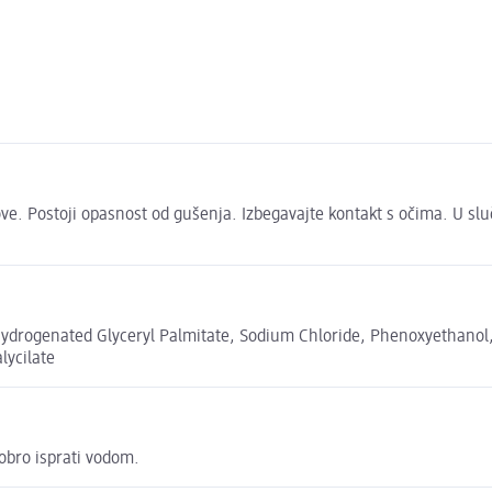
ove. Postoji opasnost od gušenja. Izbegavajte kontakt s očima. U sl
drogenated Glyceryl Palmitate, Sodium Chloride, Phenoxyethanol, P
lycilate
obro isprati vodom.