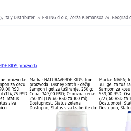
), Italy Distributer: STERLING d.o.o, Žorža Klemansoa 24, Beograd o
RDE KIDS proizvoda
me proizvoda:
Marka: NATURAVERDE KIDS; Ime
Marka: NIVEA; I
ampon za decu
proizvoda: Disney Stitch - dečiji
3u1 gel za tušir
499,00 RSD;
šampon i gel za tuširanje, 250 g;
šampon za kosu,
l (124,75 RSD
Cena: 349,00 RSD; Osnovna cena:
559,00 RSD; Os
st: Status
250 ml (139,60 RSD za 100 ml);
(223,60 RSD za 1
atus siva
Dostupnost: Status zelena
Dostupnost: Sta
nicu
Dostupno, Status siva Izaberite dm
Dostupno, Statu