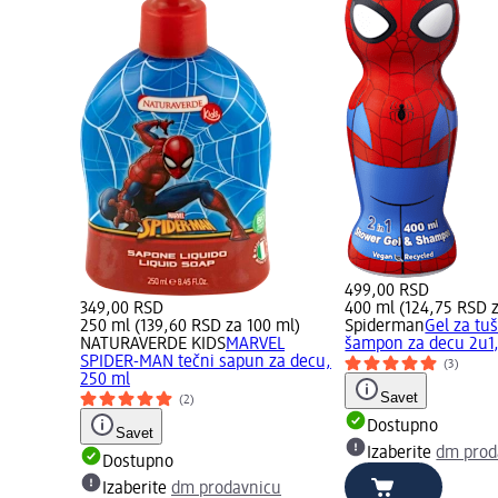
499,00 RSD
349,00 RSD
400 ml (124,75 RSD z
250 ml (139,60 RSD za 100 ml)
Spiderman
Gel za tuš
NATURAVERDE KIDS
MARVEL
šampon za decu 2u1,
SPIDER-MAN tečni sapun za decu,
(3)
250 ml
Savet
(2)
Dostupno
Savet
Izaberite
dm prod
Dostupno
Izaberite
dm prodavnicu