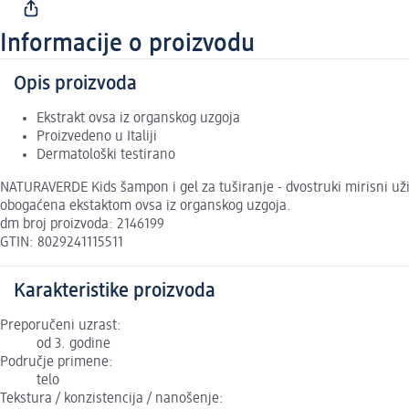
Informacije o proizvodu
Opis proizvoda
Ekstrakt ovsa iz organskog uzgoja
Proizvedeno u Italiji
Dermatološki testirano
NATURAVERDE Kids šampon i gel za tuširanje - dvostruki mirisni užita
obogaćena ekstaktom ovsa iz organskog uzgoja.
dm broj proizvoda: 2146199
GTIN: 8029241115511
Karakteristike proizvoda
Preporučeni uzrast:
od 3. godine
Područje primene:
telo
Tekstura / konzistencija / nanošenje: