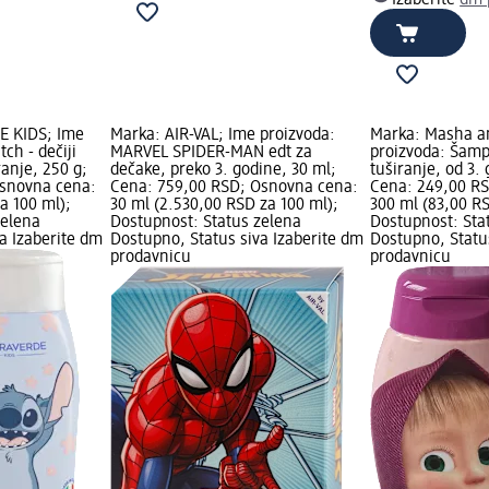
E KIDS; Ime
Marka: AIR-VAL; Ime proizvoda:
Marka: Masha a
tch - dečiji
MARVEL SPIDER-MAN edt za
proizvoda: Šamp
ranje, 250 g;
dečake, preko 3. godine, 30 ml;
tuširanje, od 3.
Osnovna cena:
Cena: 759,00 RSD; Osnovna cena:
Cena: 249,00 R
a 100 ml);
30 ml (2.530,00 RSD za 100 ml);
300 ml (83,00 RS
zelena
Dostupnost: Status zelena
Dostupnost: Sta
a Izaberite dm
Dostupno, Status siva Izaberite dm
Dostupno, Statu
prodavnicu
prodavnicu