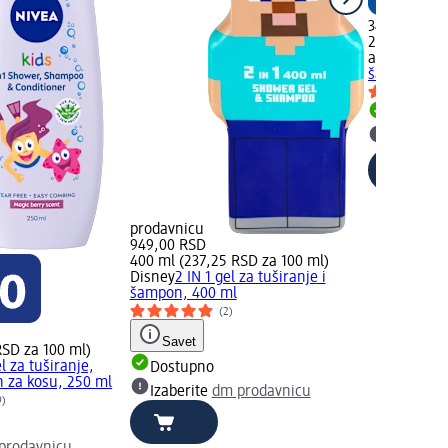
349,00 RSD
250 ml (139
alverde BAB
šampon - or
Dostupn
Izaberit
prodavnicu
949,00 RSD
400 ml (237,25 RSD za 100 ml)
Disney
2 IN 1 gel za tuširanje i
šampon, 400 ml
(2)
Savet
RSD za 100 ml)
l za tuširanje,
Dostupno
 za kosu, 250 ml
Izaberite
dm prodavnicu
9)
prodavnicu