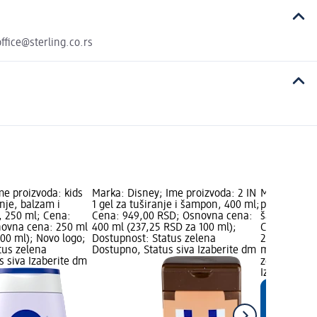
ffice@sterling.co.rs
me proizvoda: kids
Marka: Disney; Ime proizvoda: 2 IN
Marka: alve
anje, balzam i
1 gel za tuširanje i šampon, 400 ml;
proizvoda: L
 250 ml; Cena:
Cena: 949,00 RSD; Osnovna cena:
šampon - or
novna cena: 250 ml
400 ml (237,25 RSD za 100 ml);
Cena: 349,
00 ml); Novo logo;
Dostupnost: Status zelena
250 ml (139
tus zelena
Dostupno, Status siva Izaberite dm
marka logo;
s siva Izaberite dm
zelena Dost
Izaberite d