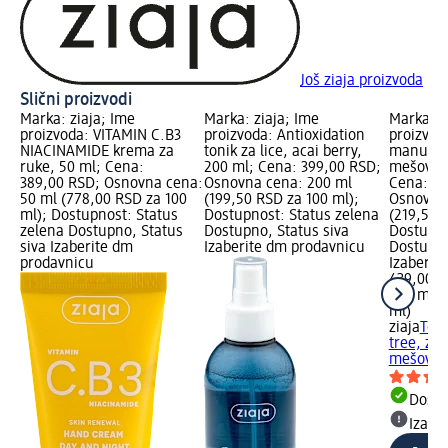
Još ziaja proizvoda
Slični proizvodi
Marka: ziaja; Ime
Marka: ziaja; Ime
Marka: z
proizvoda: VITAMIN C.B3
proizvoda: Antioxidation
proizvoda
NIACINAMIDE krema za
tonik za lice, acai berry,
manuka t
ruke, 50 ml; Cena:
200 ml; Cena: 399,00 RSD;
mešovitu
389,00 RSD; Osnovna cena:
Osnovna cena: 200 ml
Cena: 43
50 ml (778,00 RSD za 100
(199,50 RSD za 100 ml);
Osnovna 
ml); Dostupnost: Status
Dostupnost: Status zelena
(219,50 
zelena Dostupno, Status
Dostupno, Status siva
Dostupno
siva Izaberite dm
Izaberite dm prodavnicu
Dostupno
prodavnicu
Izaberit
439,00 
200 ml (
ml)
ziaja
Toni
tree, za
mešovitu
Dost
Izabe