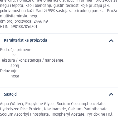
energiju. Pomaže u ravnomernoj distribuciji i primeni proizvoda za
negu i lepotu, kao i blendanju gustih tečnosti koje pružaju jaku
pokrivenost na koži. Sadrži 95% sastojaka prirodnog porekla. Pruža
multivitaminsku negu.
dm broj proizvoda: 2446149
GTIN: 5901887056201
Karakteristike proizvoda
Područje primene:
lice
Tekstura / konzistencija / nanošenje:
sprej
Delovanje:
nega
Sastojci
Aqua (Water), Propylene Glycol, Sodium Cocoamphoacetate,
Hydrolyzed Rice Protein, Niacinamide, Calcium Pantothenate,
Sodium Ascorbyl Phosphate, Tocopheryl Acetate, Pyridoxine HCl,