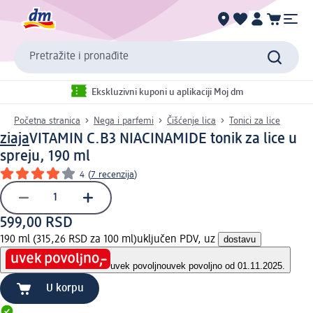
Pretražite i pronađite
Ekskluzivni kuponi u aplikaciji Moj dm
Početna stranica
Nega i parfemi
Čišćenje lica
Tonici za lice
ziaja
VITAMIN C.B3 NIACINAMIDE tonik za lice u
spreju, 190 ml
4
(
7 recenzija
)
599,00 RSD
190 ml (315,26 RSD za 100 ml)
uključen PDV, uz
dostavu
uvek povoljno
uvek povoljno od 01.11.2025.
U korpu