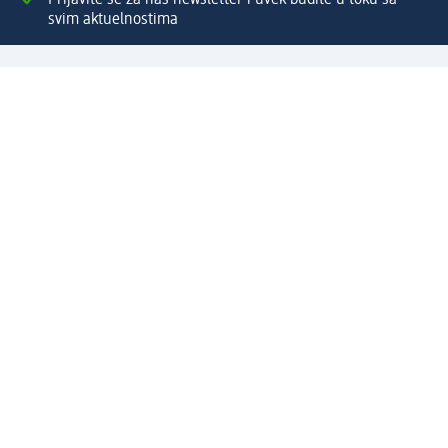
svim aktuelnostima
Napravite dm nalog
Pomoć
Servis za kupce
Načini & troškovi dostave
Povrat & zamene
Ispravno popunjavanje adrese za dostavu porudžbine
Poručivanje dm poklon-kartica za pravna lica
Kako da prepoznate lažne nagradne igre
Kompanija
O nama
Društvena odgovornost
Posao
Odnos s javnošću
dm asortiman
Usluge u dm prodavnicama