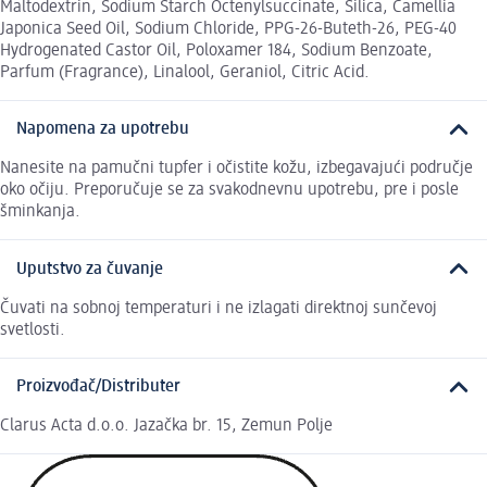
Maltodextrin, Sodium Starch Octenylsuccinate, Silica, Camellia
Japonica Seed Oil, Sodium Chloride, PPG-26-Buteth-26, PEG-40
Hydrogenated Castor Oil, Poloxamer 184, Sodium Benzoate,
Parfum (Fragrance), Linalool, Geraniol, Citric Acid.
Napomena za upotrebu
Nanesite na pamučni tupfer i očistite kožu, izbegavajući područje
oko očiju. Preporučuje se za svakodnevnu upotrebu, pre i posle
šminkanja.
Uputstvo za čuvanje
Čuvati na sobnoj temperaturi i ne izlagati direktnoj sunčevoj
svetlosti.
Proizvođač/Distributer
Clarus Acta d.o.o. Jazačka br. 15, Zemun Polje