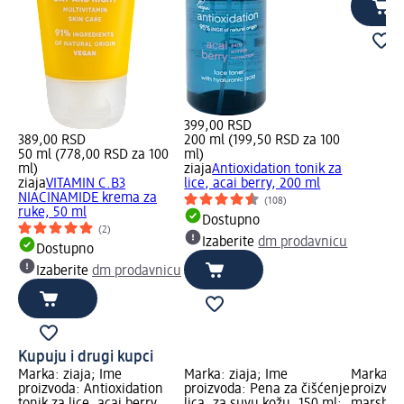
399,00 RSD
389,00 RSD
200 ml (199,50 RSD za 100
50 ml (778,00 RSD za 100
ml)
ml)
ziaja
Antioxidation tonik za
ziaja
VITAMIN C.B3
lice, acai berry, 200 ml
NIACINAMIDE krema za
(108)
ruke, 50 ml
Dostupno
(2)
Izaberite
dm prodavnicu
Dostupno
Izaberite
dm prodavnicu
Kupuju i drugi kupci
Marka: ziaja; Ime
Marka: ziaja; Ime
Marka: z
proizvoda: Antioxidation
proizvoda: Pena za čišćenje
proizvoda