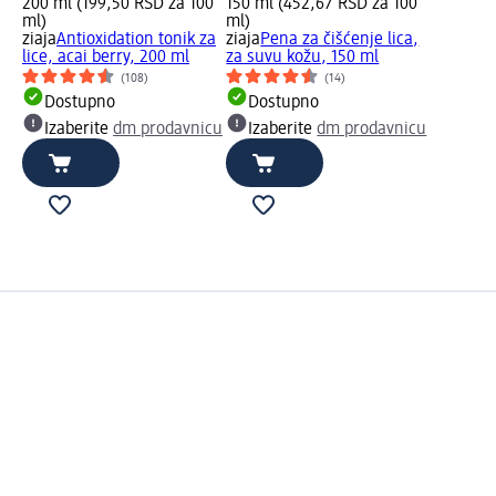
200 ml (199,50 RSD za 100
150 ml (452,67 RSD za 100
ml)
ml)
ziaja
Antioxidation tonik za
ziaja
Pena za čišćenje lica,
lice, acai berry, 200 ml
za suvu kožu, 150 ml
(108)
(14)
Dostupno
Dostupno
Izaberite
dm prodavnicu
Izaberite
dm prodavnicu