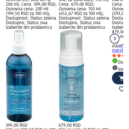
tonik za lice, acai berry,
lica, za suvu kožu, 150 ml;
marshmal
200 ml; Cena: 399,00 RSD;
Cena: 679,00 RSD;
Cena: 87
Osnovna cena: 200 ml
Osnovna cena: 150 ml
Osnovna 
(199,50 RSD za 100 ml);
(452,67 RSD za 100 ml);
(293,00 
Dostupnost: Status zelena
Dostupnost: Status zelena
Dostupno
Dostupno, Status siva
Dostupno, Status siva
Dostupno
Izaberite dm prodavnicu
Izaberite dm prodavnicu
Izaberit
879,00 
300 ml (
ml)
ziaja
Pili
marshma
Dost
Izabe
399,00 RSD
679,00 RSD