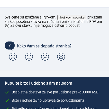
Sve cene su izražene s PDV-om.
Troškovi isporuke
prikazani
su kao posebna stavka na računu i oni su izraženi s PDV-om.
(§) Za ovu stavku nije moguće ostvariti popust.
Kako Vam se dopada stranica?
Kupujte brzo i udobno s dm nalogom
Besplatna dostava za sve porudžbine preko 3.000 RSD
Brzo i jednostavno upravljajte porudžbinama
Prijavite se za naš newsletter i uvek budite u toku sa