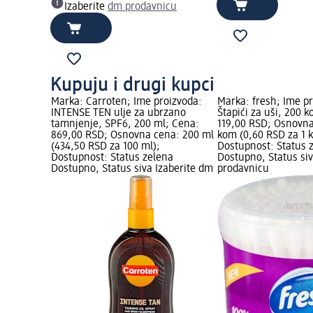
Izaberite
dm prodavnicu
Kupuju i drugi kupci
voda: Krema
Marka: Carroten; Ime proizvoda:
Marka: fresh; Ime p
ns, 100 ml;
INTENSE TEN ulje za ubrzano
Štapići za uši, 200 
vna cena:
tamnjenje, SPF6, 200 ml; Cena:
119,00 RSD; Osnovna
0 ml);
869,00 RSD; Osnovna cena: 200 ml
kom (0,60 RSD za 1 
na
(434,50 RSD za 100 ml);
Dostupnost: Status 
aberite dm
Dostupnost: Status zelena
Dostupno, Status siv
Dostupno, Status siva Izaberite dm
prodavnicu