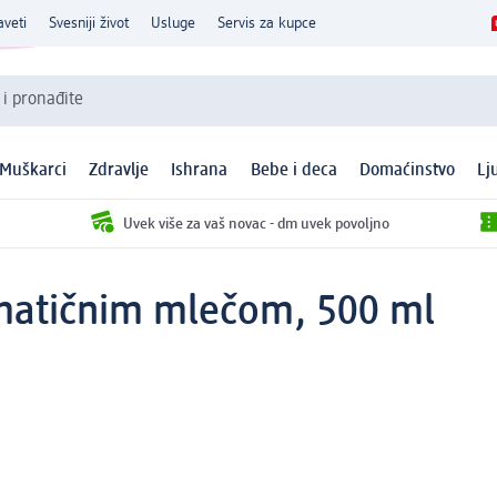
aveti
Svesniji život
Usluge
Servis za kupce
 i pronađite
Muškarci
Zdravlje
Ishrana
Bebe i deca
Domaćinstvo
Lj
Uvek više za vaš novac - dm uvek povoljno
 matičnim mlečom, 500 ml