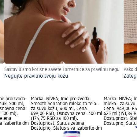
Sastavili smo korisne savete i smernice za pravilnu negu
Kako d
Negujte pravilno svoju kožu
Zateg
me proizvoda:
Marka: NIVEA; Ime proizvoda:
Marka: NIVEA; I
muk, 500 ml;
Smooth Sensation mleko za telo -
mleko - za suvu
Osnovna cena:
za suvu kožu, 400 ml; Cena:
Cena: 949,00 R
 100 ml);
699,00 RSD; Osnovna cena: 400 ml
625 ml (151,84 R
zelena
(174,75 RSD za 100 ml);
Dostupnost: Sta
a Izaberite dm
Dostupnost: Status zelena
Dostupno, Statu
Dostupno, Status siva Izaberite dm