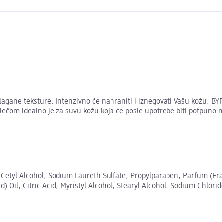
gane teksture. Intenzivno će nahraniti i iznegovati Vašu kožu. BYPH
čom idealno je za suvu kožu koja će posle upotrebe biti potpuno n
, Cetyl Alcohol, Sodium Laureth Sulfate, Propylparaben, Parfum (Fr
 Oil, Citric Acid, Myristyl Alcohol, Stearyl Alcohol, Sodium Chlor