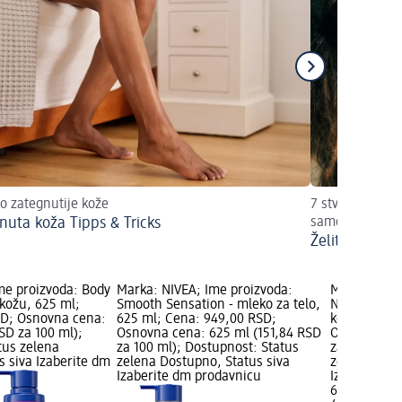
o zategnutije kože
7 stvari koje b
nuta koža Tipps & Tricks
samopotamnjiv
Želite brzo d
me proizvoda: Body
Marka: NIVEA; Ime proizvoda:
Marka: NIVE
 kožu, 625 ml;
Smooth Sensation - mleko za telo,
Nourishing 
SD; Osnovna cena:
625 ml; Cena: 949,00 RSD;
kožu, 400 m
SD za 100 ml);
Osnovna cena: 625 ml (151,84 RSD
Osnovna cen
tus zelena
za 100 ml); Dostupnost: Status
za 100 ml);
s siva Izaberite dm
zelena Dostupno, Status siva
zelena Dost
Izaberite dm prodavnicu
Izaberite d
699,00 RSD