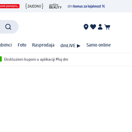
ubimci
Foto
Rasprodaja
Samo online
dmLIVE ▶
Ekskluzivni kuponi u aplikaciji Moj dm