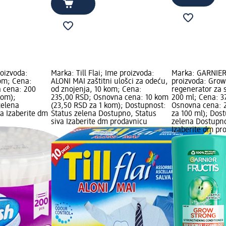
roizvoda:
Marka: Till Flai; Ime proizvoda:
Marka: GARNIER
kom; Cena:
ALONI MAI zaštitni ulošci za odeću,
proizvoda: Grow
 cena: 200
od znojenja, 10 kom; Cena:
regenerator za s
kom);
235,00 RSD; Osnovna cena: 10 kom
200 ml; Cena: 3
zelena
(23,50 RSD za 1 kom); Dostupnost:
Osnovna cena: 
a Izaberite dm
Status zelena Dostupno, Status
za 100 ml); Dos
siva Izaberite dm prodavnicu
zelena Dostupno
Izaberite dm pr