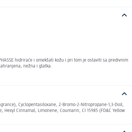
ASSE hidriraće i omekšati kožu i pri tom je ostaviti sa predivnim
ahranjena, nežna i glatka.
agrance), Cyclopentasiloxane, 2-Bromo-2-Nitropropane-1,3-Diol,
ide, Hexyl Cinnamal, Limonene, Coumarin, CI 15985 (FD&C Yellow