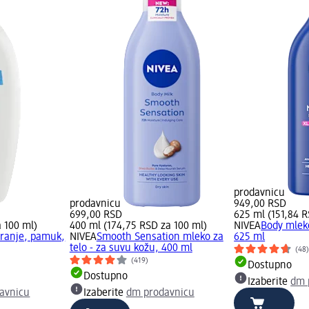
prodavnicu
prodavnicu
949,00 RSD
699,00 RSD
625 ml (151,84 R
 100 ml)
400 ml (174,75 RSD za 100 ml)
NIVEA
Body mleko
iranje, pamuk,
NIVEA
Smooth Sensation mleko za
625 ml
telo - za suvu kožu, 400 ml
(48
(419)
Dostupno
Dostupno
Izaberite
dm 
avnicu
Izaberite
dm prodavnicu