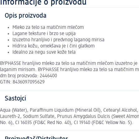
Informacije o proizvodu
Opis proizvoda
Mleko za telo sa matičnim mlečom
Lagane teksture i brzo se upija
Izuzetno hranljivo i predvnog laganog mirisa
Hidrira kožu, omekšava je i čini glatkom
Idealno za negu suve kože tela
BYPHASSE hranljivo mleko za telo sa matičnim mlečom izuzetno je la
laganim mirisom. BYPHASSE hranljivo mleko za telo sa matičnim mle
dm broj proizvoda: 2446400
GTIN: 8436097095629
Sastojci
Aqua (Water), Paraffinum Liquidum (Mineral Oil), Cetearyl Alcohol
Laureth-2, Sodium Sulfate, Prunus Amygdalus Dulcis (Sweet Almond)
No. 6), CI 16035 (FD&C Red No. 40), CI 19140 (FD&C Yellow No. 5).