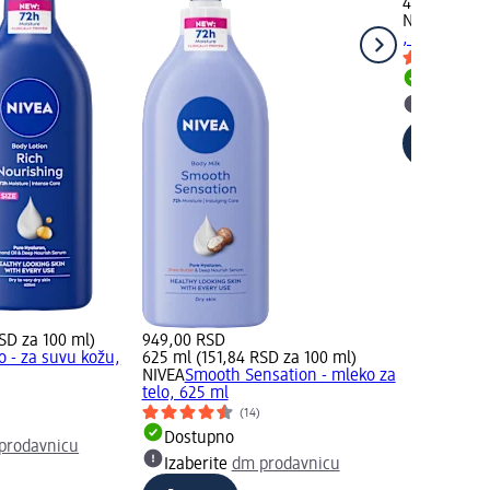
400 ml (174
NIVEA
Rich 
, za suvu k
Dostupn
Izaberit
SD za 100 ml)
949,00 RSD
 - za suvu kožu,
625 ml (151,84 RSD za 100 ml)
NIVEA
Smooth Sensation - mleko za
telo, 625 ml
)
(14)
Dostupno
prodavnicu
Izaberite
dm prodavnicu