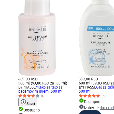
469,00 RSD
359,00 RSD
500 ml (93,80 RSD za 100 ml)
600 ml (59,83 RSD za
BYPHASSE
Mleko za telo sa
BYPHASSE
Gel za tuš
bademovim uljem, 500 ml
500 ml
(6)
(23)
Dostupno
Savet
Izaberite
dm prod
Dostupno