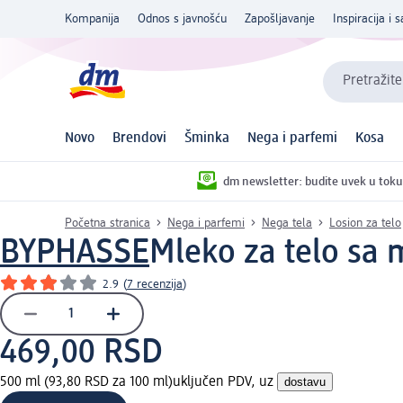
Kompanija
Odnos s javnošću
Zapošljavanje
Inspiracija i s
Pretražite
Novo
Brendovi
Šminka
Nega i parfemi
Kosa
dm newsletter: budite uvek u toku
Početna stranica
Nega i parfemi
Nega tela
Losion za telo
BYPHASSE
Mleko za telo sa
2.9
(
7 recenzija
)
469,00 RSD
500 ml (93,80 RSD za 100 ml)
uključen PDV, uz
dostavu