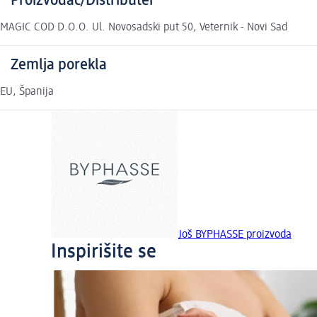
Proizvođač/Distributer
MAGIC COD D.O.O. Ul. Novosadski put 50, Veternik - Novi Sad
Zemlja porekla
EU, Španija
Još BYPHASSE proizvoda
Inspirišite se