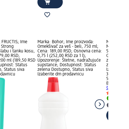
 FRUCTIS; Ime
Marka: Bohor; Ime proizvoda:
Marka: BYP
 Strong
Omekšivač za veš - beli, 750 ml;
Mleko za li
labu i tanku kosu,
Cena: 189,00 RSD; Osnovna cena:
500 ml; Cen
79,00 RSD;
0,75 l (252,00 RSD za 1 l);
Osnovna cen
200 ml (189,50 RSD
Upozorenje: Štetne, nadražujuće
za 100 ml);
tupnost: Status
supstance; Dostupnost: Status
zelena Dost
, Status siva
zelena Dostupno, Status siva
Izaberite d
odavnicu
Izaberite dm prodavnicu
359,00 RSD
500 ml (71,
BYPHASSE
M
šminke, 50
Dostupn
Izaberit