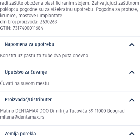
radi zaštite obložena plastificiranim slojem. Zahvaljujući zaštitnom
poklopcu pogodne su za višekratnu upotrebu. Pogodna za proteze,
krunice, mostove i implantate.
dm broj proizvoda: 2630263
GTIN: 7317400011684
Napomena za upotrebu
Koristiti uz pastu za zube dva puta dnevno
Uputstvo za čuvanje
Čuvati na suvom mestu
Proizvođač/Distributer
Malmo DENTAMAX DOO Dimitrija Tucovića 59 11000 Beograd
milena@dentamax.rs
Zemlja porekla