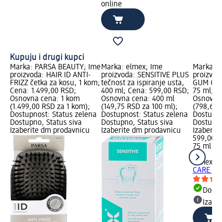
online
Kupuju i drugi kupci
Marka: PARSA BEAUTY; Ime
Marka: elmex; Ime
Marka: e
proizvoda: HAIR ID ANTI-
proizvoda: SENSITIVE PLUS
proizvod
FRIZZ četka za kosu, 1 kom;
tečnost za ispiranje usta,
GUM CAR
Cena: 1.499,00 RSD;
400 ml; Cena: 599,00 RSD;
75 ml; C
Osnovna cena: 1 kom
Osnovna cena: 400 ml
Osnovna 
(1.499,00 RSD za 1 kom);
(149,75 RSD za 100 ml);
(798,67 
Dostupnost: Status zelena
Dostupnost: Status zelena
Dostupno
Dostupno, Status siva
Dostupno, Status siva
Dostupno
Izaberite dm prodavnicu
Izaberite dm prodavnicu
Izaberit
599,00 
75 ml (7
ml)
elmex
SE
CARE pas
Dost
Izabe