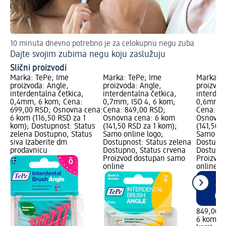
10 minuta dnevno potrebno je za celokupnu negu zuba
Je
Dajte svojim zubima negu koju zaslužuju
10
Slični proizvodi
Marka: TePe; Ime
Marka: TePe; Ime
Marka: T
proizvoda: Angle,
proizvoda: Angle,
proizvod
interdentalna četkica,
interdentalna četkica,
interden
0,4mm, 6 kom; Cena:
0,7mm, ISO 4, 6 kom;
0,6mm, I
699,00 RSD; Osnovna cena:
Cena: 849,00 RSD;
Cena: 84
6 kom (116,50 RSD za 1
Osnovna cena: 6 kom
Osnovna
kom); Dostupnost: Status
(141,50 RSD za 1 kom);
(141,50 
zelena Dostupno, Status
Samo online logo;
Samo onl
siva Izaberite dm
Dostupnost: Status zelena
Dostupno
prodavnicu
Dostupno, Status crvena
Dostupno
Proizvod dostupan samo
Proizvod
online
online
849,00 
6 kom (1