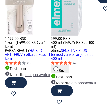
1.499,00 RSD
599,00 RSD
1 kom (1.499,00 RSD za 1
400 ml (149,75 RSD za 100
kom)
ml)
PARSA BEAUTY
HAIR ID
elmex
SENSITIVE PLUS
ANTI-FRIZZ četka za kosu, 1
tečnost za ispiranje usta,
kom
400 ml
(3)
(4)
Dostupno
Savet
Izaberite
dm prodavnicu
Dostupno
Izaberite
dm prodavnicu