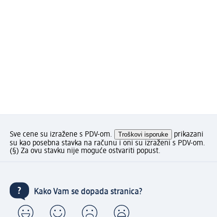
Sve cene su izražene s PDV-om.
Troškovi isporuke
prikazani
su kao posebna stavka na računu i oni su izraženi s PDV-om.
(§) Za ovu stavku nije moguće ostvariti popust.
Kako Vam se dopada stranica?