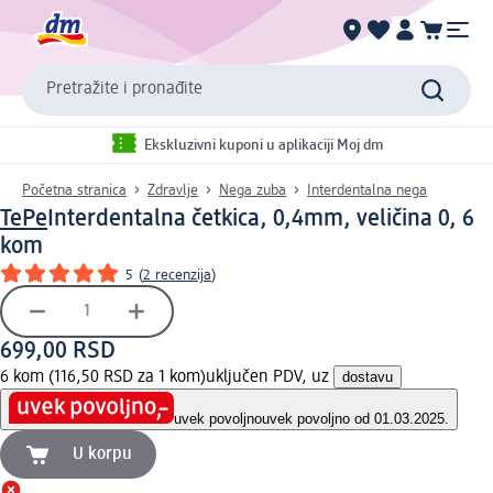
Pretražite i pronađite
Ekskluzivni kuponi u aplikaciji Moj dm
Početna stranica
Zdravlje
Nega zuba
Interdentalna nega
TePe
Interdentalna četkica, 0,4mm, veličina 0, 6
kom
5
(
2 recenzija
)
699,00 RSD
6 kom (116,50 RSD za 1 kom)
uključen PDV, uz
dostavu
uvek povoljno
uvek povoljno od 01.03.2025.
U korpu