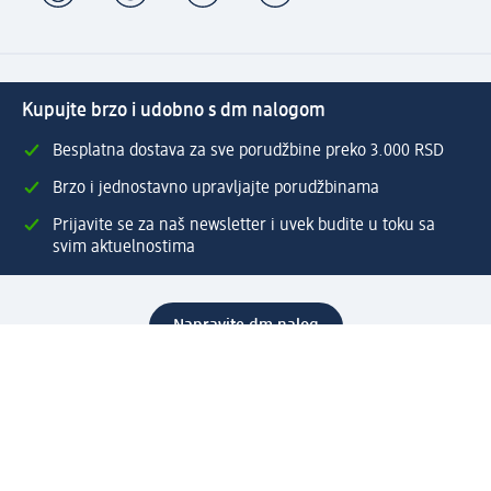
Kupujte brzo i udobno s dm nalogom
Besplatna dostava za sve porudžbine preko 3.000 RSD
Brzo i jednostavno upravljajte porudžbinama
Prijavite se za naš newsletter i uvek budite u toku sa
svim aktuelnostima
Napravite dm nalog
Pomoć
Servis za kupce
Načini & troškovi dostave
Povrat & zamene