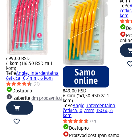
kom)
TePe
Ang
četkica,
kom
Dost
Proiz
online
699,00 RSD
6 kom (116,50 RSD za 1
kom)
TePe
Angle, interdentalna
četkica, 0,4mm, 6 kom
(22)
Dostupno
849,00 RSD
6 kom (141,50 RSD za 1
Izaberite
dm prodavnicu
kom)
TePe
Angle, interdentalna
četkica, 0,7mm, ISO 4, 6
kom
(17)
Dostupno
Proizvod dostupan samo