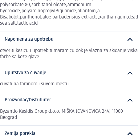
polysorbate 80,sorbitanol oleate,ammonium
hydroxide,polyaminopropylBiguanide,allantoin,a-
Bisabolol,panthenol,aloe barbadensius extracts,xanthan gum,dead
sea salt,lactic acid
Napomena za upotrebu
otvoriti kesicu i upotrebiti maramicu dok je vlazna za skidanje viska
farbe sa koze glave
Uputstvo za čuvanje
cuvati na tamnom i suvom mestu
Proizvođač/Distributer
Byzantio Kesidis Group d.o.o. MIŠKA JOVANOVIĆA 24V, 11000
Beograd
Zemlja porekla