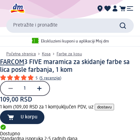
Pretražite i pronađite
Ekskluzivni kuponi u aplikaciji Moj dm
Početna stranica
Kosa
Farbe za kosu
FARCOM
3 FIVE maramica za skidanje farbe sa
lica posle farbanja, 1 kom
5
(
5 recenzija
)
109,00 RSD
1 kom (109,00 RSD za 1 kom)
uključen PDV, uz
dostavu
U korpu
Dostupno
Standardna isporuka 2-5 radnih dana