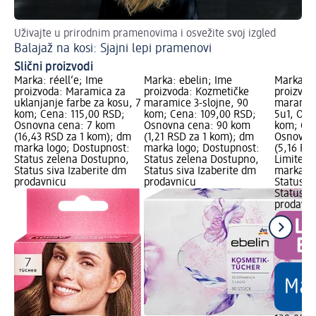
Uživajte u prirodnim pramenovima i osvežite svoj izgled
Balajaž na kosi: Sjajni lepi pramenovi
Slični proizvodi
Marka: réell‘e; Ime
Marka: ebelin; Ime
Marka: B
proizvoda: Maramica za
proizvoda: Kozmetičke
proizvod
uklanjanje farbe za kosu, 7
maramice 3-slojne, 90
maramice
kom; Cena: 115,00 RSD;
kom; Cena: 109,00 RSD;
5u1, Ove
Osnovna cena: 7 kom
Osnovna cena: 90 kom
kom; Cen
(16,43 RSD za 1 kom); dm
(1,21 RSD za 1 kom); dm
Osnovna
marka logo; Dostupnost:
marka logo; Dostupnost:
(5,16 RS
Status zelena Dostupno,
Status zelena Dostupno,
Limited 
Status siva Izaberite dm
Status siva Izaberite dm
marka lo
prodavnicu
prodavnicu
Status z
Status s
prodavn