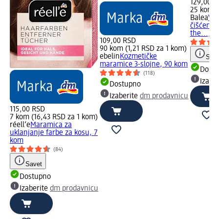
129,00 R
25 kom (
Balea
Vl
čišćenje 
the..., 
109,00 RSD
90 kom (1,21 RSD za 1 kom)
ebelin
Kozmetičke
Save
maramice 3-slojne, 90 kom
Dost
(118)
Izabe
Dostupno
Izaberite
dm prodavnicu
115,00 RSD
7 kom (16,43 RSD za 1 kom)
réell‘e
Maramica za
uklanjanje farbe za kosu, 7
kom
(84)
Savet
Dostupno
Izaberite
dm prodavnicu