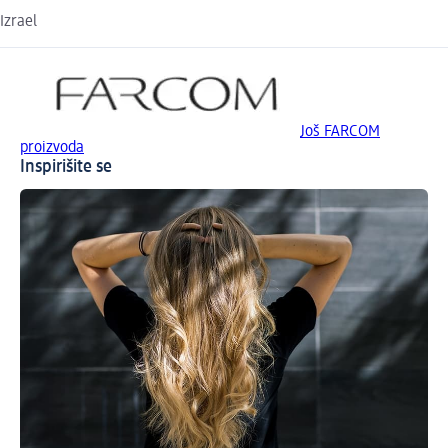
Izrael
Još FARCOM
proizvoda
Inspirišite se