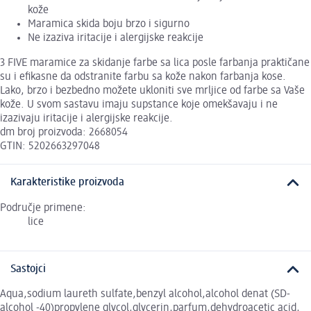
kože
Maramica skida boju brzo i sigurno
Ne izaziva iritacije i alergijske reakcije
3 FIVE maramice za skidanje farbe sa lica posle farbanja praktičane
su i efikasne da odstranite farbu sa kože nakon farbanja kose.
Lako, brzo i bezbedno možete ukloniti sve mrljice od farbe sa Vaše
kože. U svom sastavu imaju supstance koje omekšavaju i ne
izazivaju iritacije i alergijske reakcije.
dm broj proizvoda: 2668054
GTIN: 5202663297048
Karakteristike proizvoda
Područje primene:
lice
Sastojci
Aqua,sodium laureth sulfate,benzyl alcohol,alcohol denat (SD-
alcohol -40)propylene glycol,glycerin,parfum,dehydroacetic acid,