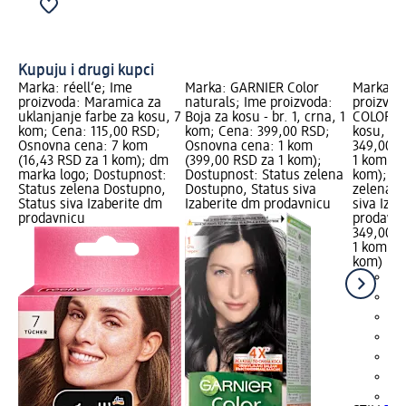
Kupuju i drugi kupci
Marka: réell‘e; Ime
Marka: GARNIER Color
Marka: S
proizvoda: Maramica za
naturals; Ime proizvoda:
proizvo
uklanjanje farbe za kosu, 7
Boja za kosu - br. 1, crna, 1
COLOR 1 
kom; Cena: 115,00 RSD;
kom; Cena: 399,00 RSD;
kosu, 1 
Osnovna cena: 7 kom
Osnovna cena: 1 kom
349,00 R
(16,43 RSD za 1 kom); dm
(399,00 RSD za 1 kom);
1 kom (3
marka logo; Dostupnost:
Dostupnost: Status zelena
kom); Do
Status zelena Dostupno,
Dostupno, Status siva
zelena D
Status siva Izaberite dm
Izaberite dm prodavnicu
siva Iza
prodavnicu
prodavn
349,00 
1 kom (3
kom)
+5