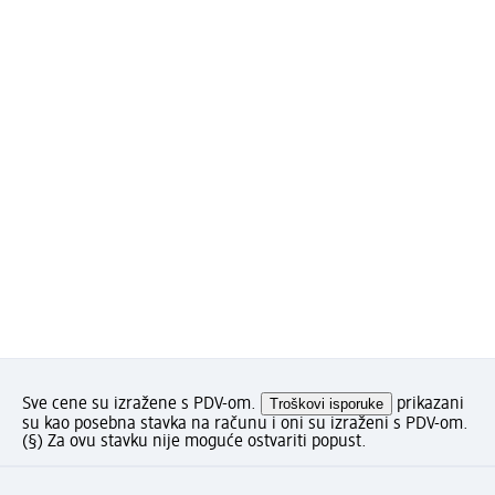
Sve cene su izražene s PDV-om.
Troškovi isporuke
prikazani
su kao posebna stavka na računu i oni su izraženi s PDV-om.
(§) Za ovu stavku nije moguće ostvariti popust.