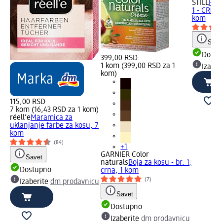
STILL
POP
1 - CRNA 
kom
Save
Dost
399,00 RSD
1 kom (399,00 RSD za 1
Izabe
kom)
115,00 RSD
7 kom (16,43 RSD za 1 kom)
réell‘e
Maramica za
uklanjanje farbe za kosu, 7
kom
(84)
+1
GARNIER Color
Savet
naturals
Boja za kosu - br. 1,
Dostupno
crna, 1 kom
(7)
Izaberite
dm prodavnicu
Savet
Dostupno
Izaberite
dm prodavnicu