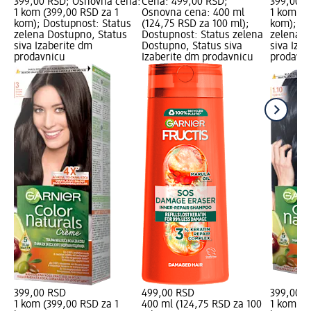
399,00 RSD; Osnovna cena:
Cena: 499,00 RSD;
399,00 R
1 kom (399,00 RSD za 1
Osnovna cena: 400 ml
1 kom (3
kom); Dostupnost: Status
(124,75 RSD za 100 ml);
kom); Do
zelena Dostupno, Status
Dostupnost: Status zelena
zelena D
siva Izaberite dm
Dostupno, Status siva
siva Iza
prodavnicu
Izaberite dm prodavnicu
prodavni
399,00 RSD
499,00 RSD
399,00 
1 kom (399,00 RSD za 1
400 ml (124,75 RSD za 100
1 kom (3