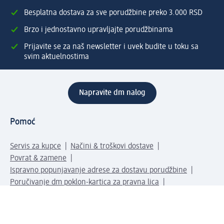
Besplatna dostava za sve porudžbine preko 3.000 RSD
Brzo i jednostavno upravljajte porudžbinama
Prijavite se za naš newsletter i uvek budite u toku sa
svim aktuelnostima
Napravite dm nalog
Pomoć
Servis za kupce
Načini & troškovi dostave
Povrat & zamene
Ispravno popunjavanje adrese za dostavu porudžbine
Poručivanje dm poklon-kartica za pravna lica
Kako da prepoznate lažne nagradne igre
Kompanija