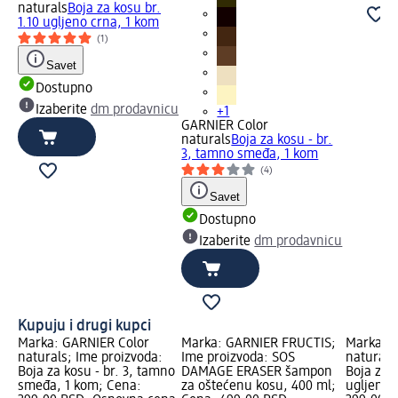
naturals
Boja za kosu br.
1.10 ugljeno crna, 1 kom
(1)
Savet
Dostupno
Izaberite
dm prodavnicu
+1
GARNIER Color
naturals
Boja za kosu - br.
3, tamno smeđa, 1 kom
(4)
Savet
Dostupno
Izaberite
dm prodavnicu
Kupuju i drugi kupci
Marka: GARNIER Color
Marka: GARNIER FRUCTIS;
Marka: G
naturals; Ime proizvoda:
Ime proizvoda: SOS
naturals
Boja za kosu - br. 3, tamno
DAMAGE ERASER šampon
Boja za k
smeđa, 1 kom; Cena:
za oštećenu kosu, 400 ml;
ugljeno 