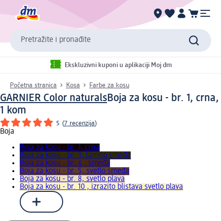
Pretražite i pronađite
Ekskluzivni kuponi u aplikaciji Moj dm
Početna stranica
Kosa
Farbe za kosu
GARNIER Color naturals
Boja za kosu - br. 1, crna,
1 kom
5
(
7 recenzija
)
Boja
Boja za kosu - br. 1, crna
Boja za kosu - br. 3, tamno smeđa
Boja za kosu - br. 4 , smeđa
Boja za kosu - br. 5, svetlo smeđa
Boja za kosu - br. 8, svetlo plava
Boja za kosu - br. 10 , izrazito blistava svetlo plava