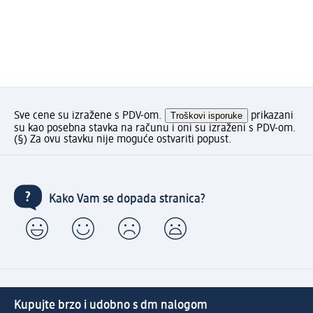
Sve cene su izražene s PDV-om.
Troškovi isporuke
prikazani
su kao posebna stavka na računu i oni su izraženi s PDV-om.
(§) Za ovu stavku nije moguće ostvariti popust.
Kako Vam se dopada stranica?
Kupujte brzo i udobno s dm nalogom