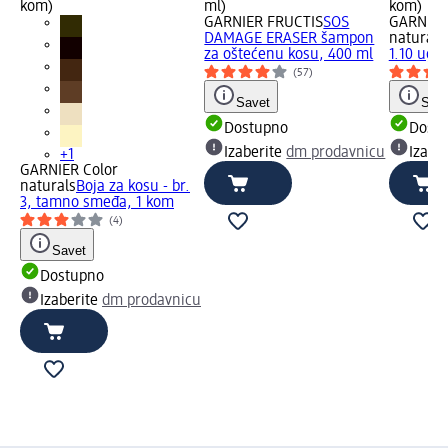
kom)
ml)
kom)
GARNIER FRUCTIS
SOS
GARNIER
DAMAGE ERASER šampon
naturals
za oštećenu kosu, 400 ml
1.10 ugl
(57)
Savet
Save
Dostupno
Dost
Izaberite
dm prodavnicu
Izabe
+1
GARNIER Color
naturals
Boja za kosu - br.
3, tamno smeđa, 1 kom
(4)
Savet
Dostupno
Izaberite
dm prodavnicu