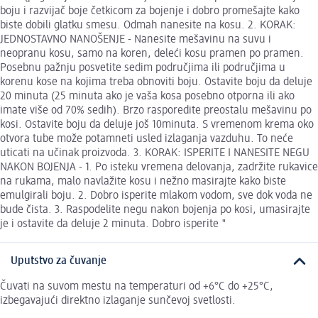
boju i razvijač boje četkicom za bojenje i dobro promešajte kako
biste dobili glatku smesu. Odmah nanesite na kosu. 2. KORAK:
JEDNOSTAVNO NANOŠENJE - Nanesite mešavinu na suvu i
neopranu kosu, samo na koren, deleći kosu pramen po pramen.
Posebnu pažnju posvetite sedim područjima ili područjima u
korenu kose na kojima treba obnoviti boju. Ostavite boju da deluje
20 minuta (25 minuta ako je vaša kosa posebno otporna ili ako
imate više od 70% sedih). Brzo rasporedite preostalu mešavinu po
kosi. Ostavite boju da deluje još 10minuta. S vremenom krema oko
otvora tube može potamneti usled izlaganja vazduhu. To neće
uticati na učinak proizvoda. 3. KORAK: ISPERITE I NANESITE NEGU
NAKON BOJENJA - 1. Po isteku vremena delovanja, zadržite rukavice
na rukama, malo navlažite kosu i nežno masirajte kako biste
emulgirali boju. 2. Dobro isperite mlakom vodom, sve dok voda ne
bude čista. 3. Raspodelite negu nakon bojenja po kosi, umasirajte
je i ostavite da deluje 2 minuta. Dobro isperite "
Uputstvo za čuvanje
Čuvati na suvom mestu na temperaturi od +6°C do +25°C,
izbegavajući direktno izlaganje sunčevoj svetlosti.