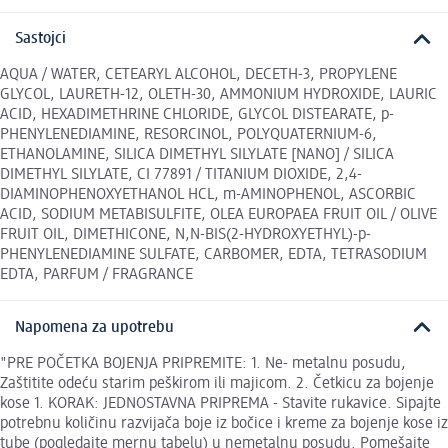
Sastojci
AQUA / WATER, CETEARYL ALCOHOL, DECETH-3, PROPYLENE
GLYCOL, LAURETH-12, OLETH-30, AMMONIUM HYDROXIDE, LAURIC
ACID, HEXADIMETHRINE CHLORIDE, GLYCOL DISTEARATE, p-
PHENYLENEDIAMINE, RESORCINOL, POLYQUATERNIUM-6,
ETHANOLAMINE, SILICA DIMETHYL SILYLATE [NANO] / SILICA
DIMETHYL SILYLATE, CI 77891 / TITANIUM DIOXIDE, 2,4-
DIAMINOPHENOXYETHANOL HCL, m-AMINOPHENOL, ASCORBIC
ACID, SODIUM METABISULFITE, OLEA EUROPAEA FRUIT OIL / OLIVE
FRUIT OIL, DIMETHICONE, N,N-BIS(2-HYDROXYETHYL)-p-
PHENYLENEDIAMINE SULFATE, CARBOMER, EDTA, TETRASODIUM
EDTA, PARFUM / FRAGRANCE
Napomena za upotrebu
"PRE POČETKA BOJENJA PRIPREMITE: 1. Ne- metalnu posudu,
Zaštitite odeću starim peškirom ili majicom. 2. Četkicu za bojenje
kose 1. KORAK: JEDNOSTAVNA PRIPREMA - Stavite rukavice. Sipajte
potrebnu količinu razvijača boje iz bočice i kreme za bojenje kose iz
tube (pogledajte mernu tabelu) u nemetalnu posudu. Pomešajte