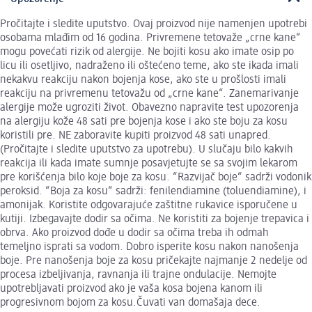
Pročitajte i sledite uputstvo. Ovaj proizvod nije namenjen upotrebi
osobama mlađim od 16 godina. Privremene tetovaže „crne kane“
mogu povećati rizik od alergije. Ne bojiti kosu ako imate osip po
licu ili osetljivo, nadraženo ili oštećeno teme, ako ste ikada imali
nekakvu reakciju nakon bojenja kose, ako ste u prošlosti imali
reakciju na privremenu tetovažu od „crne kane“. Zanemarivanje
alergije može ugroziti život. Obavezno napravite test upozorenja
na alergiju kože 48 sati pre bojenja kose i ako ste boju za kosu
koristili pre. NE zaboravite kupiti proizvod 48 sati unapred.
(Pročitajte i sledite uputstvo za upotrebu). U slučaju bilo kakvih
reakcija ili kada imate sumnje posavjetujte se sa svojim lekarom
pre korišćenja bilo koje boje za kosu. “Razvijač boje“ sadrži vodonik
peroksid. “Boja za kosu“ sadrži: fenilendiamine (toluendiamine), i
amonijak. Koristite odgovarajuće zaštitne rukavice isporučene u
kutiji. Izbegavajte dodir sa očima. Ne koristiti za bojenje trepavica i
obrva. Ako proizvod dođe u dodir sa očima treba ih odmah
temeljno isprati sa vodom. Dobro isperite kosu nakon nanošenja
boje. Pre nanošenja boje za kosu pričekajte najmanje 2 nedelje od
procesa izbeljivanja, ravnanja ili trajne ondulacije. Nemojte
upotrebljavati proizvod ako je vaša kosa bojena kanom ili
progresivnom bojom za kosu.Čuvati van domašaja dece.