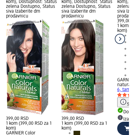
kom); Dostupnost: Status
kom); Dostupnost: Status
kom); Do
zelena Dostupno, Status
zelena Dostupno, Status
zelena D
siva Izaberite dm
siva Izaberite dm
siva Iza
prodavnicu
prodavnicu
prodavn
399,00 
1 kom (3
kom)
+1
GARNIER
naturals
6, tamno
Save
Dost
399,00 RSD
399,00 RSD
Izabe
1 kom (399,00 RSD za 1
1 kom (399,00 RSD za 1
kom)
kom)
GARNIER Color