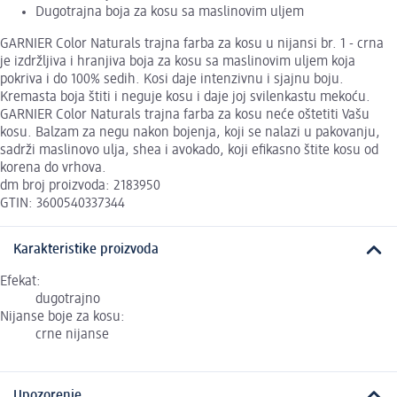
Dugotrajna boja za kosu sa maslinovim uljem
GARNIER Color Naturals trajna farba za kosu u nijansi br. 1 - crna
je izdržljiva i hranjiva boja za kosu sa maslinovim uljem koja
pokriva i do 100% sedih. Kosi daje intenzivnu i sjajnu boju.
Kremasta boja štiti i neguje kosu i daje joj svilenkastu mekoću.
GARNIER Color Naturals trajna farba za kosu neće oštetiti Vašu
kosu. Balzam za negu nakon bojenja, koji se nalazi u pakovanju,
sadrži maslinovo ulja, shea i avokado, koji efikasno štite kosu od
korena do vrhova.
dm broj proizvoda: 2183950
GTIN: 3600540337344
Karakteristike proizvoda
Efekat:
dugotrajno
Nijanse boje za kosu:
crne nijanse
Upozorenje