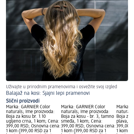
Uživajte u prirodnim pramenovima i osvežite svoj izgled
Balajaž na kosi: Sjajni lepi pramenovi
Slični proizvodi
Marka: GARNIER Color
Marka: GARNIER Color
Marka: G
naturals; Ime proizvoda:
naturals; Ime proizvoda:
naturals
Boja za kosu br. 1.10
Boja za kosu - br. 3, tamno
Boja za 
ugljeno crna, 1 kom; Cena:
smeđa, 1 kom; Cena:
plava, 1
399,00 RSD; Osnovna cena:
399,00 RSD; Osnovna cena:
399,00 R
1 kom (399,00 RSD za 1
1 kom (399,00 RSD za 1
1 kom (3