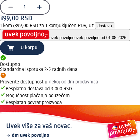
399,00 RSD
1 kom (399,00 RSD za 1 kom)
uključen PDV, uz
dostavu
uvek povoljno
uvek povoljno od 01.08.2026.
U korpu
Dostupno
Standardna isporuka 2-5 radnih dana
Proverite dostupnost u
nekoj od dm prodavnica
Besplatna dostava od 3.000 RSD
Mogućnost plaćanja pouzećem
Besplatan povrat proizvoda
Uvek više za vaš novac.
dm uvek povoljno