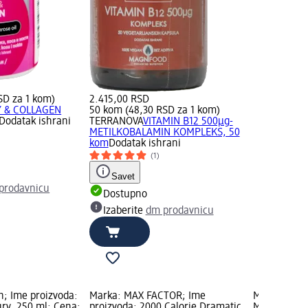
SD za 1 kom)
2.415,00 RSD
 & COLLAGEN
50 kom (48,30 RSD za 1 kom)
Dodatak ishrani
TERRANOVA
VITAMIN B12 500μg-
METILKOBALAMIN KOMPLEKS, 50
kom
Dodatak ishrani
(1)
Savet
prodavnicu
Dostupno
Izaberite
dm prodavnicu
; Ime proizvoda:
Marka: MAX FACTOR; Ime
Marka: Bare
ury, 250 ml; Cena:
proizvoda: 2000 Calorie Dramatic
Mekani prote