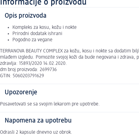
Informacije o proizvodu
Opis proizvoda
Kompleks za kosu, kožu i nokte
Prirodni dodatak ishrani
Pogodno za vegane
TERRANOVA BEAUTY COMPLEX za kožu, kosu i nokte sa dodatim biljkama
mlađem izgledu. Pomozite svojoj koži da bude negovana i zdrava, po
zdravlja: 15893/2020 14.02.2020.
dm broj proizvoda: 2699736
GTIN: 5060203791629
Upozorenje
Posavetovati se sa svojim lekarom pre upotrebe.
Napomena za upotrebu
Odrasli 2 kapsule dnevno uz obrok.