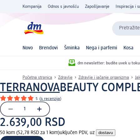
Kompanija
Odnos s javnošću
Zapošljavanje
Inspiracija i s
Pretražite
Novo
Brendovi
Šminka
Nega i parfemi
Kosa
dm newsletter: budite uvek u toku
Početna stranica
Zdravlje
Zdravlje i jačanje organizma
Jak
TERRANOVA
BEAUTY COMPLEX
5
(
4 recenzija
)
2.639,00 RSD
50 kom (52,78 RSD za 1 kom)
uključen PDV, uz
dostavu