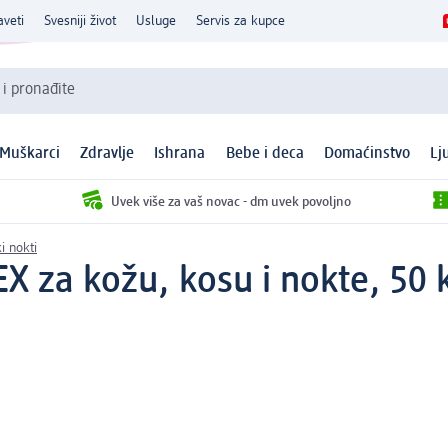
aveti
Svesniji život
Usluge
Servis za kupce
 i pronađite
Muškarci
Zdravlje
Ishrana
Bebe i deca
Domaćinstvo
Lj
Uvek više za vaš novac - dm uvek povoljno
i nokti
 za kožu, kosu i nokte, 50