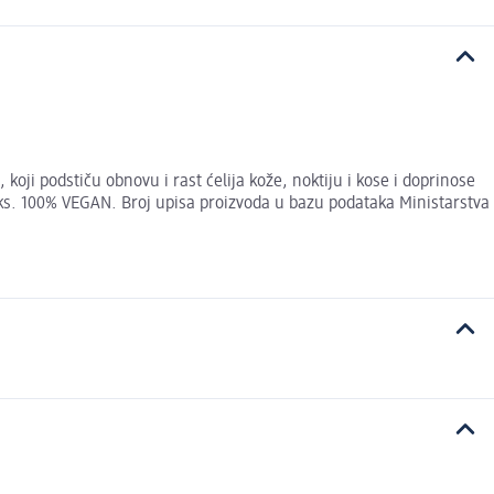
ji podstiču obnovu i rast ćelija kože, noktiju i kose i doprinose
eks. 100% VEGAN. Broj upisa proizvoda u bazu podataka Ministarstva