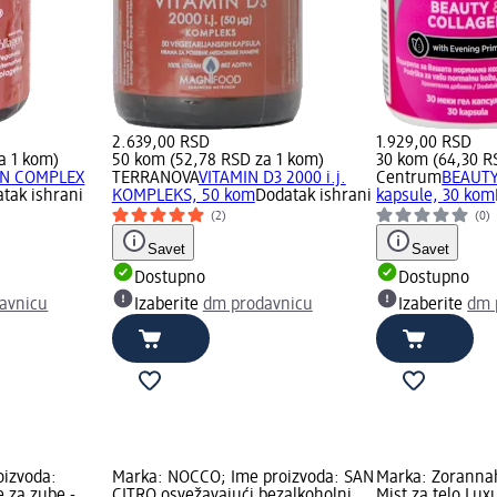
2.639,00 RSD
1.929,00 RSD
a 1 kom)
50 kom (52,78 RSD za 1 kom)
30 kom (64,30 R
N COMPLEX
TERRANOVA
VITAMIN D3 2000 i.j.
Centrum
BEAUTY
tak ishrani
KOMPLEKS, 50 kom
Dodatak ishrani
kapsule, 30 kom
(2)
(0)
Savet
Savet
Dostupno
Dostupno
avnicu
Izaberite
dm prodavnicu
Izaberite
dm 
oizvoda:
Marka: NOCCO; Ime proizvoda: SAN
Marka: Zorannah
 za zube -
CITRO osvežavajući bezalkoholni
Mist za telo Lux