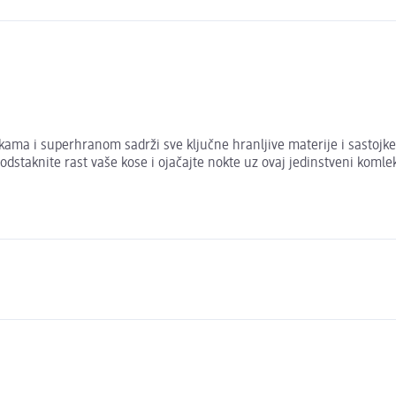
 i superhranom sadrži sve ključne hranljive materije i sastojke, ko
dstaknite rast vaše kose i ojačajte nokte uz ovaj jedinstveni koml