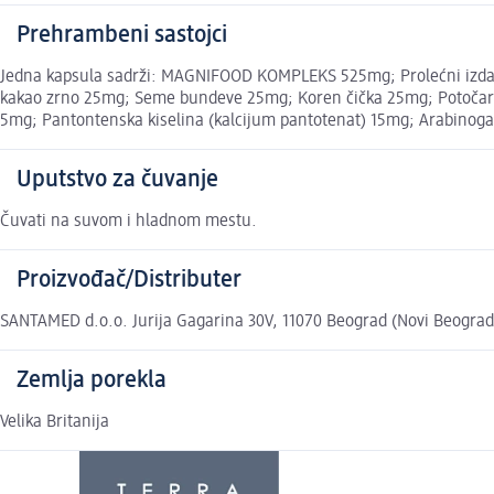
Prehrambeni sastojci
Jedna kapsula sadrži: MAGNIFOOD KOMPLEKS 525mg; Prolećni izdanci
kakao zrno 25mg; Seme bundeve 25mg; Koren čička 25mg; Potočarka
5mg; Pantontenska kiselina (kalcijum pantotenat) 15mg; Arabinogala
Uputstvo za čuvanje
Čuvati na suvom i hladnom mestu.
Proizvođač/Distributer
SANTAMED d.o.o. Jurija Gagarina 30V, 11070 Beograd (Novi Beograd
Zemlja porekla
Velika Britanija