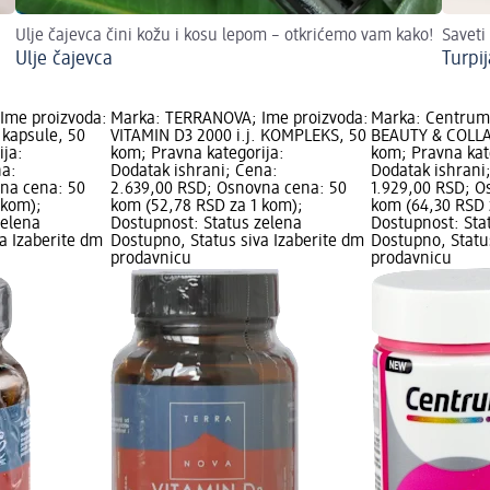
Ulje čajevca čini kožu i kosu lepom – otkrićemo vam kako!
Saveti 
Ulje čajevca
Turpij
Ime proizvoda:
Marka: TERRANOVA; Ime proizvoda:
Marka: Centrum;
kapsule, 50
VITAMIN D3 2000 i.j. KOMPLEKS, 50
BEAUTY & COLLA
ija:
kom; Pravna kategorija:
kom; Pravna kat
na:
Dodatak ishrani; Cena:
Dodatak ishrani
na cena: 50
2.639,00 RSD; Osnovna cena: 50
1.929,00 RSD; O
 kom);
kom (52,78 RSD za 1 kom);
kom (64,30 RSD 
zelena
Dostupnost: Status zelena
Dostupnost: Sta
a Izaberite dm
Dostupno, Status siva Izaberite dm
Dostupno, Statu
prodavnicu
prodavnicu