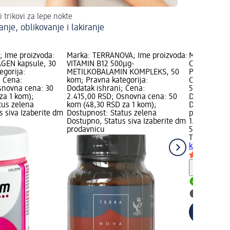
i trikovi za lepe nokte
anje, oblikovanje i lakiranje
 Ime proizvoda:
Marka: TERRANOVA; Ime proizvoda:
Marka: TER
GEN kapsule, 30
VITAMIN B12 500μg-
Cink komple
egorija:
METILKOBALAMIN KOMPLEKS, 50
Pravna kate
; Cena:
kom; Pravna kategorija:
Cena: 1.749
snovna cena: 30
Dodatak ishrani; Cena:
50 kom (34,
za 1 kom);
2.415,00 RSD; Osnovna cena: 50
Dostupnost:
tus zelena
kom (48,30 RSD za 1 kom);
Dostupno, S
s siva Izaberite dm
Dostupnost: Status zelena
prodavnicu
Dostupno, Status siva Izaberite dm
1.749,00 RS
prodavnicu
50 kom (34,
TERRANOVA
kapsule, 50
Savet
Dostupn
Izaberit