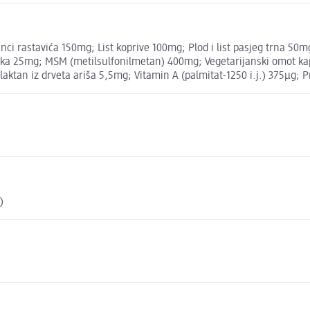
 rastavića 150mg; List koprive 100mg; Plod i list pasjeg trna 50m
 25mg; MSM (metilsulfonilmetan) 400mg; Vegetarijanski omot kaps
ktan iz drveta ariša 5,5mg; Vitamin A (palmitat-1250 i.j.) 375µg; 
)