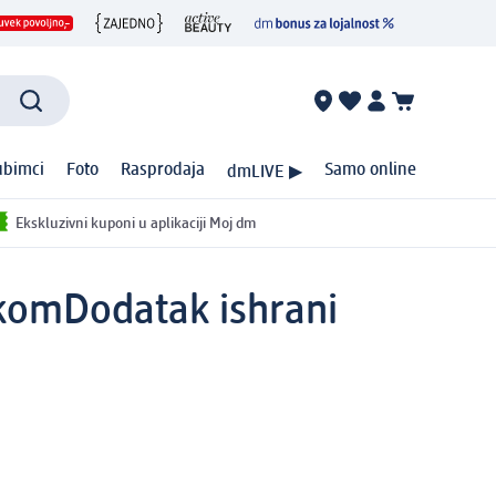
ubimci
Foto
Rasprodaja
Samo online
dmLIVE ▶
Ekskluzivni kuponi u aplikaciji Moj dm
 kom
Dodatak ishrani