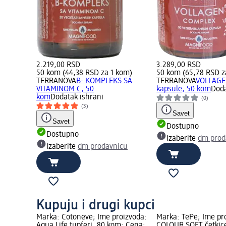
2.219,00 RSD
3.289,00 RSD
50 kom (44,38 RSD za 1 kom)
50 kom (65,78 RSD z
TERRANOVA
B- KOMPLEKS SA
TERRANOVA
VOLLAGE
VITAMINOM C, 50
kapsule, 50 kom
Doda
kom
Dodatak ishrani
(0)
(3)
Savet
Savet
Dostupno
Dostupno
Izaberite
dm prod
Izaberite
dm prodavnicu
Kupuju i drugi kupci
Marka: Cotoneve; Ime proizvoda:
Marka: TePe; Ime pr
Aqua Life tupferi, 80 kom; Cena:
COLOUR SOFT četkice