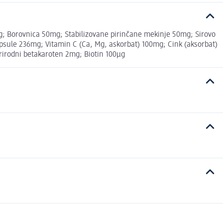
g; Borovnica 50mg; Stabilizovane pirinčane mekinje 50mg; Sirovo
ule 236mg; Vitamin C (Ca, Mg, askorbat) 100mg; Cink (aksorbat)
Prirodni betakaroten 2mg; Biotin 100µg