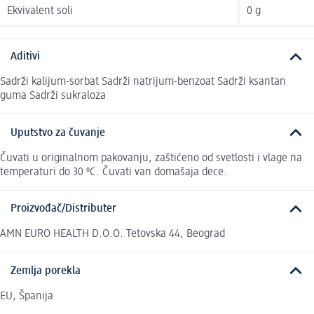
Ekvivalent soli
0 g
Aditivi
Sadrži kalijum-sorbat Sadrži natrijum-benzoat Sadrži ksantan
guma Sadrži sukraloza
Uputstvo za čuvanje
Čuvati u originalnom pakovanju, zaštićeno od svetlosti i vlage na
temperaturi do 30 ºC. Čuvati van domašaja dece.
Proizvođač/Distributer
AMN EURO HEALTH D.O.O. Tetovska 44, Beograd
Zemlja porekla
EU, Španija