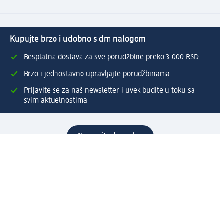
Kupujte brzo i udobno s dm nalogom
Besplatna dostava za sve porudžbine preko 3.000 RSD
Brzo i jednostavno upravljajte porudžbinama
Prijavite se za naš newsletter i uvek budite u toku sa
svim aktuelnostima
Napravite dm nalog
Pomoć
Servis za kupce
Načini & troškovi dostave
Povrat & zamene
Ispravno popunjavanje adrese za dostavu porudžbine