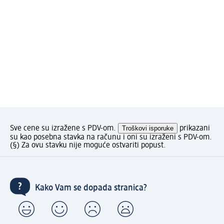
Sve cene su izražene s PDV-om.
Troškovi isporuke
prikazani
su kao posebna stavka na računu i oni su izraženi s PDV-om.
(§) Za ovu stavku nije moguće ostvariti popust.
Kako Vam se dopada stranica?