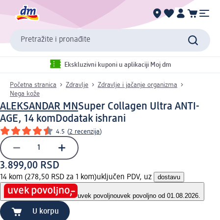
Pretražite i pronađite
Ekskluzivni kuponi u aplikaciji Moj dm
Početna stranica
Zdravlje
Zdravlje i jačanje organizma
Nega kože
ALEKSANDAR MN
Super Collagen Ultra ANTI-
AGE, 14 kom
Dodatak ishrani
4.5
(
2 recenzija
)
3.899,00 RSD
14 kom (278,50 RSD za 1 kom)
uključen PDV, uz
dostavu
uvek povoljno
uvek povoljno od 01.08.2026.
U korpu