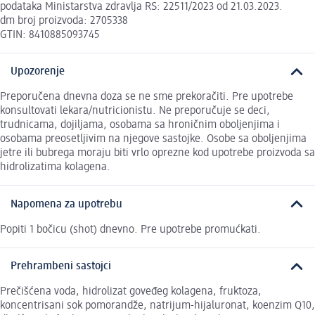
podataka Ministarstva zdravlja RS: 22511/2023 od 21.03.2023.
dm broj proizvoda: 2705338
GTIN: 8410885093745
Upozorenje
Preporučena dnevna doza se ne sme prekoračiti. Pre upotrebe
konsultovati lekara/nutricionistu. Ne preporučuje se deci,
trudnicama, dojiljama, osobama sa hroničnim oboljenjima i
osobama preosetljivim na njegove sastojke. Osobe sa oboljenjima
jetre ili bubrega moraju biti vrlo oprezne kod upotrebe proizvoda sa
hidrolizatima kolagena.
Napomena za upotrebu
Popiti 1 bočicu (shot) dnevno. Pre upotrebe promućkati.
Prehrambeni sastojci
Prečišćena voda, hidrolizat goveđeg kolagena, fruktoza,
koncentrisani sok pomorandže, natrijum-hijaluronat, koenzim Q10,