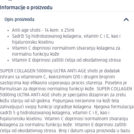
Informacije o proizvodu
Opis proizvoda
Anti-age shots - 14 kom. x 25ml
Sadrži 5g hidrolozovanog kolagena, vitamin C i E, kao i
hijaluronsku kiselinu
Vitamin C doprinosi normalnom stvaranju kolagena za
normalnu funkciju kože
Vitamin E doprinosi zaštiti ćelija od oksidativnog stresa
SUPER COLLAGEN 5000mg ULTRA ANTI-AGE shots je dodatak
ishrani sa vitaminom C, koenzimom Q10 i drugim brojnim
sastojcima koji efikasno usporavaju proces starenja. Posebno je
formulisan za doprinos normalnoj funkciji kože. SUPER COLLAGEN
5000mg ULTRA ANTI-AGE shots je specijalno dizajniran za zrelu
kožu stariju od 40 godina. Popunjava neravnine na koži tela
zahvaljujući svojoj funkciji izgradnje kolagena. Njegova formulacija
sadrži 5 g hidrolozovanog kolagena, vitamin C i E, kao i
hijaluronsku kiselinu. Vitamin C doprinosi normalnom stvaranju
kolagena za normalnu funkciju kože. Vitamin E doprinosi zaštiti
ćelija od oksidativnog stresa. Broj i datum upisa proizvoda u bazu