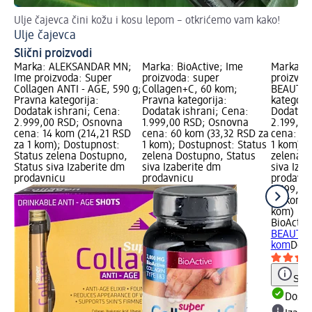
Ulje čajevca čini kožu i kosu lepom – otkrićemo vam kako!
Dej
Ulje čajevca
Ko
Slični proizvodi
Marka: ALEKSANDAR MN;
Marka: BioActive; Ime
Marka: B
Ime proizvoda: Super
proizvoda: super
proizvod
Collagen ANTI - AGE, 590 g;
Collagen+C, 60 kom;
BEAUTY,
Pravna kategorija:
Pravna kategorija:
kategorij
Dodatak ishrani; Cena:
Dodatak ishrani; Cena:
Dodatak 
2.999,00 RSD; Osnovna
1.999,00 RSD; Osnovna
2.199,00
cena: 14 kom (214,21 RSD
cena: 60 kom (33,32 RSD za
cena: 60
za 1 kom); Dostupnost:
1 kom); Dostupnost: Status
1 kom); 
Status zelena Dostupno,
zelena Dostupno, Status
zelena D
Status siva Izaberite dm
siva Izaberite dm
siva Iza
prodavnicu
prodavnicu
prodavn
2.199,00
60 kom (
kom)
BioActiv
BEAUTY,
kom
Doda
Save
Dost