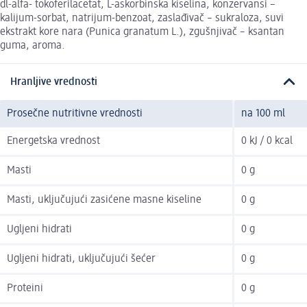
dl-alfa- tokoferilacetat, L-askorbinska kiselina, konzervansi –
kalijum-sorbat, natrijum-benzoat, zaslađivač – sukraloza, suvi
ekstrakt kore nara (Punica granatum L.), zgušnjivač – ksantan
guma, aroma.
Hranljive vrednosti
Prosečne nutritivne vrednosti
na 100 ml
Energetska vrednost
0 kJ / 0 kcal
Masti
0 g
Masti, uključujući zasićene masne kiseline
0 g
Ugljeni hidrati
0 g
Ugljeni hidrati, uključujući šećer
0 g
Proteini
0 g