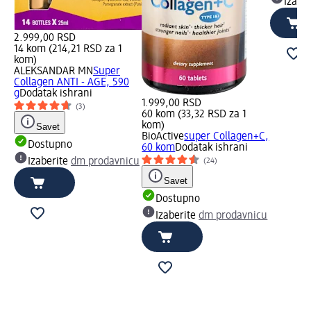
Izabe
2.999,00 RSD
14 kom (214,21 RSD za 1
kom)
ALEKSANDAR MN
Super
Collagen ANTI - AGE, 590
g
Dodatak ishrani
1.999,00 RSD
(3)
60 kom (33,32 RSD za 1
kom)
Savet
BioActive
super Collagen+C,
Dostupno
60 kom
Dodatak ishrani
Izaberite
dm prodavnicu
(24)
Savet
Dostupno
Izaberite
dm prodavnicu