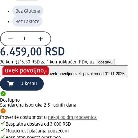
Bez Glutena
Bez Laktoze
6.459,00 RSD
30 kom (215,30 RSD za 1 kom)
uključen PDV, uz
dostavu
uvek povoljno
uvek povoljno od 01.11.2025.
U korpu
Dostupno
Standardna isporuka 2-5 radnih dana
Proverite dostupnost u
nekoj od dm prodavnica
Besplatna dostava od 3.000 RSD
Mogućnost plaćanja pouzećem