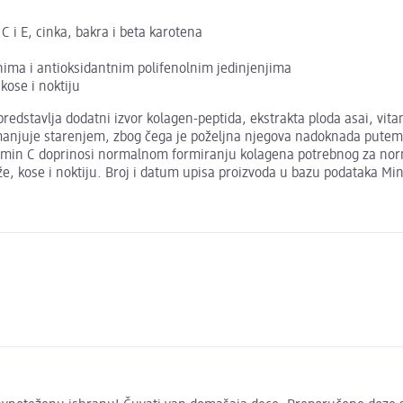
C i E, cinka, bakra i beta karotena
nima i antioksidantnim polifenolnim jedinjenjima
kose i noktiju
tavlja dodatni izvor kolagen-peptida, ekstrakta ploda asai, vitami
a smanjuje starenjem, zbog čega je poželjna njegova nadoknada pute
itamin C doprinosi normalnom formiranju kolagena potrebnog za no
e, kose i noktiju. Broj i datum upisa proizvoda u bazu podataka Min