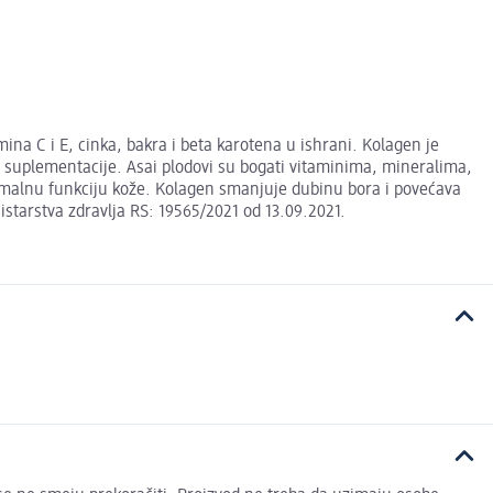
na C i E, cinka, bakra i beta karotena u ishrani. Kolagen je
m suplementacije. Asai plodovi su bogati vitaminima, mineralima,
rmalnu funkciju kože. Kolagen smanjuje dubinu bora i povećava
istarstva zdravlja RS: 19565/2021 od 13.09.2021.