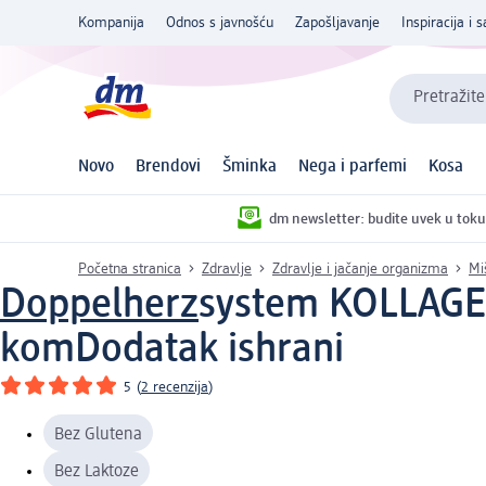
Kompanija
Odnos s javnošću
Zapošljavanje
Inspiracija i s
Pretražite
Novo
Brendovi
Šminka
Nega i parfemi
Kosa
dm newsletter: budite uvek u toku
Početna stranica
Zdravlje
Zdravlje i jačanje organizma
Miš
Doppelherz
system KOLLAGEN
kom
Dodatak ishrani
5
(
2 recenzija
)
Bez Glutena
Bez Laktoze