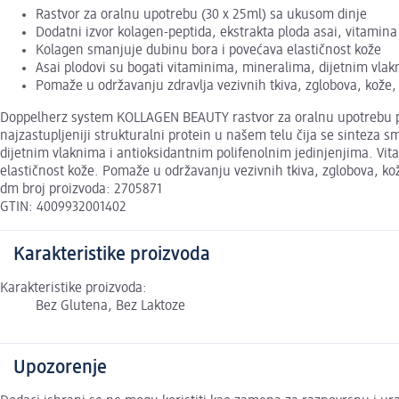
Rastvor za oralnu upotrebu (30 x 25ml) sa ukusom dinje
Dodatni izvor kolagen-peptida, ekstrakta ploda asai, vitamina 
Kolagen smanjuje dubinu bora i povećava elastičnost kože
Asai plodovi su bogati vitaminima, mineralima, dijetnim vlak
Pomaže u održavanju zdravlja vezivnih tkiva, zglobova, kože, 
Doppelherz system KOLLAGEN BEAUTY rastvor za oralnu upotrebu preds
najzastupljeniji strukturalni protein u našem telu čija se sintez
dijetnim vlaknima i antioksidantnim polifenolnim jedinjenjima. V
elastičnost kože. Pomaže u održavanju vezivnih tkiva, zglobova, kož
dm broj proizvoda: 2705871
GTIN: 4009932001402
Karakteristike proizvoda
Karakteristike proizvoda:
Bez Glutena, Bez Laktoze
Upozorenje