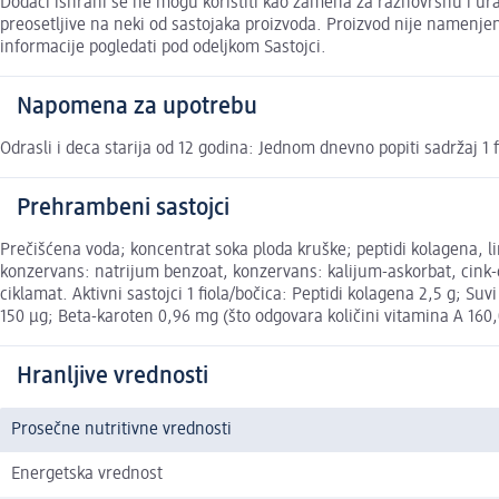
Dodaci ishrani se ne mogu koristiti kao zamena za raznovrsnu i u
preosetljive na neki od sastojaka proizvoda. Proizvod nije namenjen
informacije pogledati pod odeljkom Sastojci.
Napomena za upotrebu
Odrasli i deca starija od 12 godina: Jednom dnevno popiti sadržaj 1 
Prehrambeni sastojci
Prečišćena voda; koncentrat soka ploda kruške; peptidi kolagena, li
konzervans: natrijum benzoat, konzervans: kalijum-askorbat, cink-cit
ciklamat. Aktivni sastojci 1 fiola/bočica: Peptidi kolagena 2,5 g; S
150 µg; Beta-karoten 0,96 mg (što odgovara količini vitamina A 160,
Hranljive vrednosti
Prosečne nutritivne vrednosti
Energetska vrednost