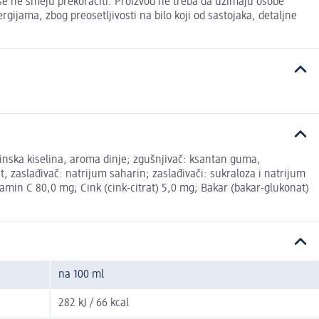
e ne smeju prekoračiti. Proizvod ne treba da uzimaju osobe
ijama, zbog preosetljivosti na bilo koji od sastojaka, detaljne
binska kiselina, aroma dinje; zgušnjivač: ksantan guma,
t, zaslađivač: natrijum saharin; zaslađivači: sukraloza i natrijum
itamin C 80,0 mg; Cink (cink-citrat) 5,0 mg; Bakar (bakar-glukonat)
na 100 ml
282 kJ / 66 kcal