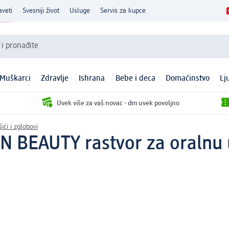
aveti
Svesniji život
Usluge
Servis za kupce
 i pronađite
Muškarci
Zdravlje
Ishrana
Bebe i deca
Domaćinstvo
Lj
Uvek više za vaš novac - dm uvek povoljno
ići i zglobovi
 BEAUTY rastvor za oralnu 