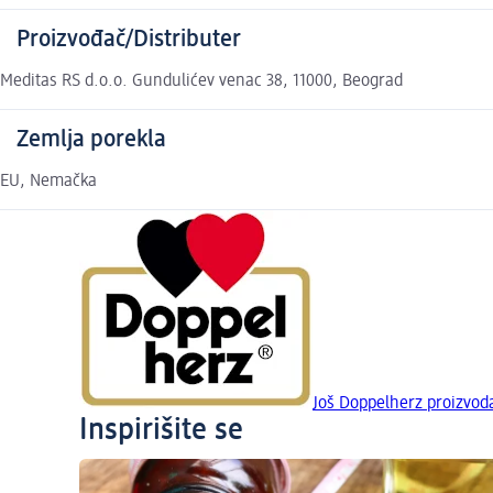
Proizvođač/Distributer
Meditas RS d.o.o. Gundulićev venac 38, 11000, Beograd
Zemlja porekla
EU, Nemačka
Još Doppelherz proizvod
Inspirišite se