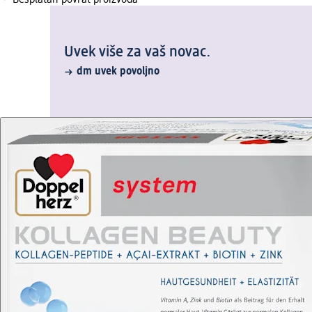
Besplatan povrat proizvoda
Uvek više za vaš novac.
dm uvek povoljno