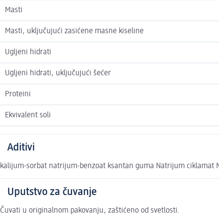
Masti
Masti, uključujući zasićene masne kiseline
Ugljeni hidrati
Ugljeni hidrati, uključujući šećer
Proteini
Ekvivalent soli
Aditivi
kalijum-sorbat natrijum-benzoat ksantan guma Natrijum ciklamat 
Uputstvo za čuvanje
Čuvati u originalnom pakovanju, zaštićeno od svetlosti.