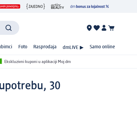
ubimci
Foto
Rasprodaja
Samo online
dmLIVE ▶
Ekskluzivni kuponi u aplikaciji Moj dm
upotrebu, 30