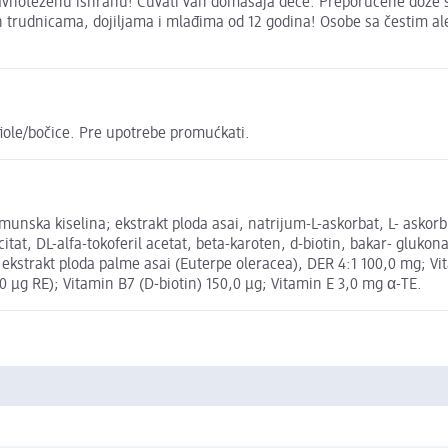
ravnoteženu ishranu! Čuvati van domašaja dece. Preporučene doze s
 trudnicama, dojiljama i mlađima od 12 godina! Osobe sa čestim alerg
fiole/bočice. Pre upotrebe promućkati.
munska kiselina; ekstrakt ploda asai, natrijum-L-askorbat, L- askor
at, DL-alfa-tokoferil acetat, beta-karoten, d-biotin, bakar- glukona
uvi ekstrakt ploda palme asai (Euterpe oleracea), DER 4:1 100,0 mg; V
0 µg RE); Vitamin B7 (D-biotin) 150,0 µg; Vitamin E 3,0 mg α-TE.