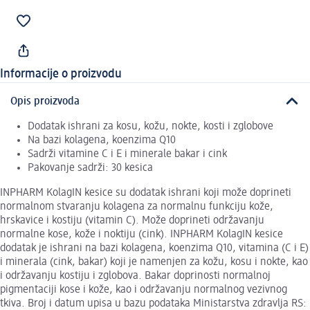
Informacije o proizvodu
Opis proizvoda
Dodatak ishrani za kosu, kožu, nokte, kosti i zglobove
Na bazi kolagena, koenzima Q10
Sadrži vitamine C i E i minerale bakar i cink
Pakovanje sadrži: 30 kesica
INPHARM KolagIN kesice su dodatak ishrani koji može doprineti
normalnom stvaranju kolagena za normalnu funkciju kože,
hrskavice i kostiju (vitamin C). Može doprineti održavanju
normalne kose, kože i noktiju (cink). INPHARM KolagIN kesice
dodatak je ishrani na bazi kolagena, koenzima Q10, vitamina (C i E)
i minerala (cink, bakar) koji je namenjen za kožu, kosu i nokte, kao
i održavanju kostiju i zglobova. Bakar doprinosti normalnoj
pigmentaciji kose i kože, kao i održavanju normalnog vezivnog
tkiva. Broj i datum upisa u bazu podataka Ministarstva zdravlja RS: