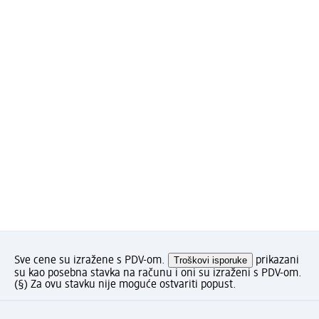
Sve cene su izražene s PDV-om.
Troškovi isporuke
prikazani
su kao posebna stavka na računu i oni su izraženi s PDV-om.
(§) Za ovu stavku nije moguće ostvariti popust.