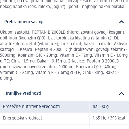
Jednom, do dva puta u toku dana sadržaj kesice razmutiti u 200 ml
nekog napitka (sok, mleko, jogurt) i popiti, najbolje nakon obroka.
Prehrambeni sastojci
Ukupni sastojci: PEPTAN B 2000LD (hidrolizovani govedji koagen);
ubihinon (koenzim Q10); L-askorbinska kiselina (vitamin c); DL-
alfa-tokoferilacetat (vitamin E); cink- citrat; bakar – citrate. Aktivni
sastojci: 1 Kesica: Peptan B 2000LD (hidrolizovani govedji želatin) -
5000mg; Koenzim Q10 - 20mg; Vitamin C - 12mg; Vitamin E - 1.8mg
α-TE; Cink - 1.5mg; Bakar - 0.15mg. 2 Kesice: Peptan B 2000LD
(hidrolizovani govedji želatin - 1000mg; Koenzim Q10 - 40mg;
Vitamin C - 24mg; Vitamin E - 3.6mg α -TE; Cink - 3mg; Bakar -
0.3mg.
Hranljive vrednosti
Prosečne nutritivne vrednosti
na 100 g
Energetska vrednost
1.651 kJ / 393 kcal