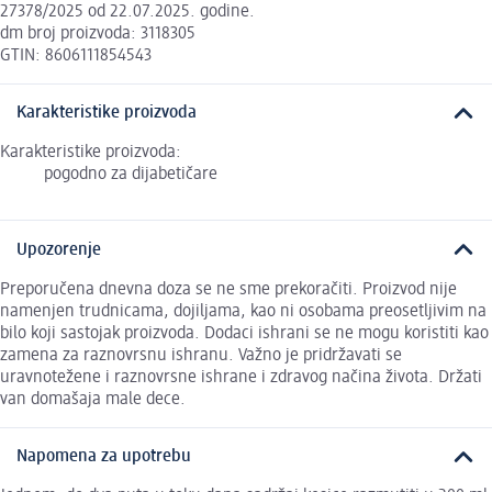
27378/2025 od 22.07.2025. godine.
dm broj proizvoda: 3118305
GTIN: 8606111854543
Karakteristike proizvoda
Karakteristike proizvoda:
pogodno za dijabetičare
Upozorenje
Preporučena dnevna doza se ne sme prekoračiti. Proizvod nije
namenjen trudnicama, dojiljama, kao ni osobama preosetljivim na
bilo koji sastojak proizvoda. Dodaci ishrani se ne mogu koristiti kao
zamena za raznovrsnu ishranu. Važno je pridržavati se
uravnotežene i raznovrsne ishrane i zdravog načina života. Držati
van domašaja male dece.
Napomena za upotrebu