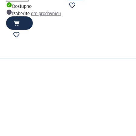
Dostupno
Izaberite
dm prodavnicu