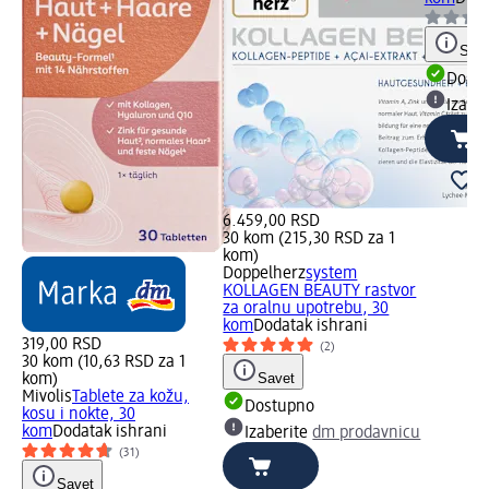
Save
Dost
Izabe
6.459,00 RSD
30 kom (215,30 RSD za 1
kom)
Doppelherz
system
KOLLAGEN BEAUTY rastvor
za oralnu upotrebu, 30
kom
Dodatak ishrani
319,00 RSD
(2)
30 kom (10,63 RSD za 1
Savet
kom)
Mivolis
Tablete za kožu,
Dostupno
kosu i nokte, 30
kom
Dodatak ishrani
Izaberite
dm prodavnicu
(31)
Savet