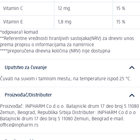
Vitamin C
12 mg
15 %
Vitamin E
1,8 mg
15 %
*odgovara1 komad
**Referentne vrednosti hranljivih sastojaka(NRV) za dnevni unos
prema propisu o informacijama za namirnice
****preporučena dnevna količina (NRV) nije dostupna
Uputstvo za čuvanje
Čuvati na suvom i tamnom mestu, na temperature ispod 25 °C.
Proizvođač/Distributer
Proizvođač: INPHARM Co d.o.o. Batajnicki drum 17 deo broj 5 11080
Zemun, Beograd, Republika Srbija Distributer: INPHARM Co d.o.o
Batajnicki drum 17 deo broj 5 11080 Zemun, Beograd e-mail:
office@inpharm.rs