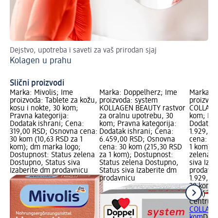
Dejstvo, upotreba i saveti za vaš prirodan sjaj
Ot
Kolagen u prahu
pob
Me
Slični proizvodi
Marka: Mivolis; Ime
Marka: Doppelherz; Ime
Marka: 
proizvoda: Tablete za kožu,
proizvoda: system
proizvod
kosu i nokte, 30 kom;
KOLLAGEN BEAUTY rastvor
COLLAGE
Pravna kategorija:
za oralnu upotrebu, 30
kom; Pra
Dodatak ishrani; Cena:
kom; Pravna kategorija:
Dodatak 
319,00 RSD; Osnovna cena:
Dodatak ishrani; Cena:
1.929,00
30 kom (10,63 RSD za 1
6.459,00 RSD; Osnovna
cena: 30
kom); dm marka logo;
cena: 30 kom (215,30 RSD
1 kom); 
Dostupnost: Status zelena
za 1 kom); Dostupnost:
zelena D
Dostupno, Status siva
Status zelena Dostupno,
siva Iza
Izaberite dm prodavnicu
Status siva Izaberite dm
prodavn
prodavnicu
1.929,00
30 kom (
kom)
Centrum
COLLAGE
kom
Doda