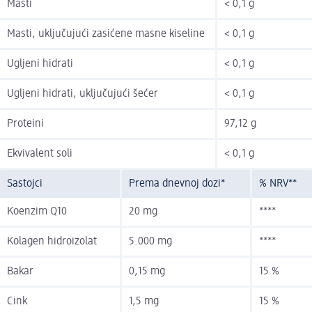
Masti
< 0,1 g
Masti, uključujući zasićene masne kiseline
< 0,1 g
Ugljeni hidrati
< 0,1 g
Ugljeni hidrati, uključujući šećer
< 0,1 g
Proteini
97,12 g
Ekvivalent soli
< 0,1 g
Sastojci
Prema dnevnoj dozi*
% NRV**
Koenzim Q10
20 mg
****
Kolagen hidroizolat
5.000 mg
****
Bakar
0,15 mg
15 %
Cink
1,5 mg
15 %