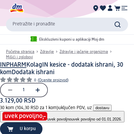
Pretražite i pronađite
Ekskluzivni kuponi u aplikaciji Moj dm
Početna stranica
Zdravlje
Zdravlje i jačanje organizma
Mišići i zglobovi
INPHARM
KolagIN kesice - dodatak ishrani, 30
kom
Dodatak ishrani
0
(
Ocenite proizvod
)
3.129,00 RSD
30 kom (104,30 RSD za 1 kom)
uključen PDV, uz
dostavu
uvek povoljno
uvek povoljno od 01.01.2026.
U korpu