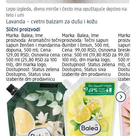
Lepo izgleda, divno miriše i često ima opuštajuće dejstvo na
Po
telo i um
Ko
Lavanda – cvetni balzam za dušu i kožu
Slični proizvodi
Marka: Balea; Ime
Marka: Balea; Ime
Marka: B
proizvoda: Aromatični tečni
proizvoda: Tečni sapun
proizvod
sapun ženšen i mandarina-
đumbir i limun, 500 ml;
sapun do
dopuna, 500 ml; Cena:
Cena: 99,00 RSD; Osnovna
breskva,
129,00 RSD; Osnovna cena:
cena: 500 ml (19,80 RSD za
99,00 RS
500 ml (25,80 RSD za 100
100 ml); dm marka logo;
500 ml (
ml); dm marka logo;
Dostupnost: Status zelena
ml); dm 
Dostupnost: Status zelena
Dostupno, Status siva
Dostupno
Dostupno, Status siva
Izaberite dm prodavnicu
Dostupno
Izaberite dm prodavnicu
Izaberit