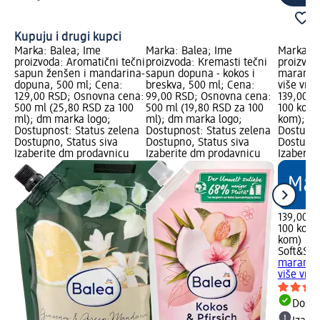
Kupuju i drugi kupci
Marka: Balea; Ime
Marka: Balea; Ime
Marka: S
proizvoda: Aromatični tečni
proizvoda: Kremasti tečni
proizvod
sapun ženšen i mandarina-
sapun dopuna - kokos i
maramice 
dopuna, 500 ml; Cena:
breskva, 500 ml; Cena:
više vrs
129,00 RSD; Osnovna cena:
99,00 RSD; Osnovna cena:
139,00 R
500 ml (25,80 RSD za 100
500 ml (19,80 RSD za 100
100 kom 
ml); dm marka logo;
ml); dm marka logo;
kom); dm
Dostupnost: Status zelena
Dostupnost: Status zelena
Dostupno
Dostupno, Status siva
Dostupno, Status siva
Dostupno
Izaberite dm prodavnicu
Izaberite dm prodavnicu
Izaberit
139,00 R
100 kom 
kom)
Soft&Sic
maramice 
više vrs
Dost