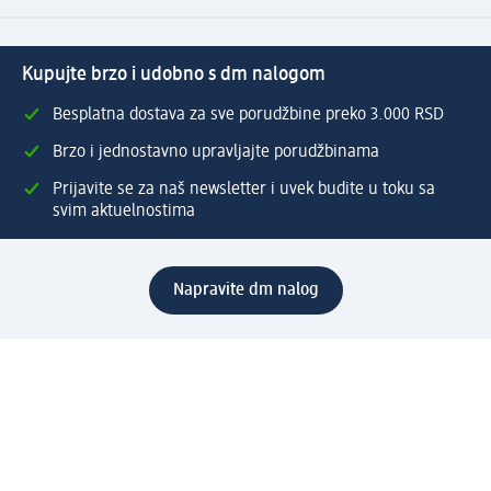
Kupujte brzo i udobno s dm nalogom
Besplatna dostava za sve porudžbine preko 3.000 RSD
Brzo i jednostavno upravljajte porudžbinama
Prijavite se za naš newsletter i uvek budite u toku sa
svim aktuelnostima
Napravite dm nalog
Pomoć
Servis za kupce
Načini & troškovi dostave
Povrat & zamene
Ispravno popunjavanje adrese za dostavu porudžbine
Poručivanje dm poklon-kartica za pravna lica