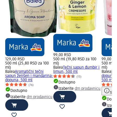
99,00 RSD
129,00 RSD
500 ml (19,80 RSD za 100
99,00 R
500 ml (25,80 RSD za 100
ml)
500 ml (
ml)
Balea
Tečni sapun đumbir i
ml)
Balea
Aromatični tečni
limun, 500 ml
Balea
Kre
sapun ženšen i mandarina-
dopuna -
(13)
dopuna, 500 ml
500 ml
Dostupno
(76)
Izaberite
dm prodavnicu
Dostupno
Save
Izaberite
dm prodavnicu
Dost
Izabe