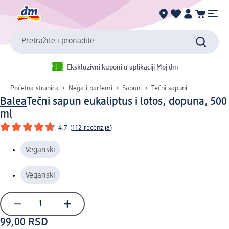
Pretražite i pronađite
Ekskluzivni kuponi u aplikaciji Moj dm
Početna stranica
Nega i parfemi
Sapuni
Tečni sapuni
Balea
Tečni sapun eukaliptus i lotos, dopuna, 500
ml
4.7
(
112 recenzija
)
Veganski
Veganski
99,00 RSD