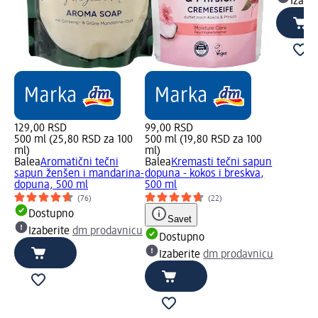
Izabe
129,00 RSD
99,00 RSD
500 ml (25,80 RSD za 100
500 ml (19,80 RSD za 100
ml)
ml)
Balea
Aromatični tečni
Balea
Kremasti tečni sapun
sapun ženšen i mandarina-
dopuna - kokos i breskva,
dopuna, 500 ml
500 ml
(76)
(22)
Dostupno
Savet
Izaberite
dm prodavnicu
Dostupno
Izaberite
dm prodavnicu