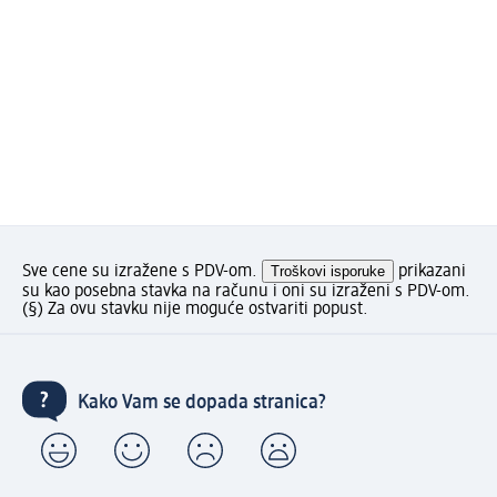
Sve cene su izražene s PDV-om.
Troškovi isporuke
prikazani
su kao posebna stavka na računu i oni su izraženi s PDV-om.
(§) Za ovu stavku nije moguće ostvariti popust.
Kako Vam se dopada stranica?