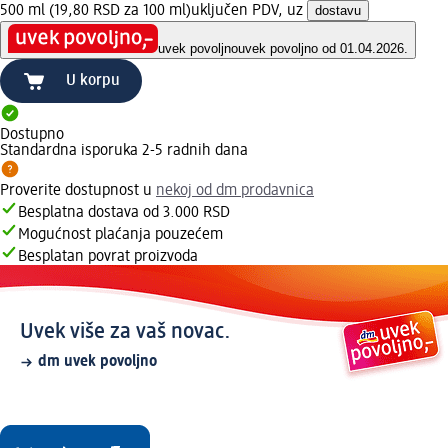
500 ml (19,80 RSD za 100 ml)
uključen PDV, uz
dostavu
uvek povoljno
uvek povoljno od 01.04.2026.
U korpu
Dostupno
Standardna isporuka 2-5 radnih dana
Proverite dostupnost u
nekoj od dm prodavnica
Besplatna dostava od 3.000 RSD
Mogućnost plaćanja pouzećem
Besplatan povrat proizvoda
Uvek više za vaš novac.
dm uvek povoljno