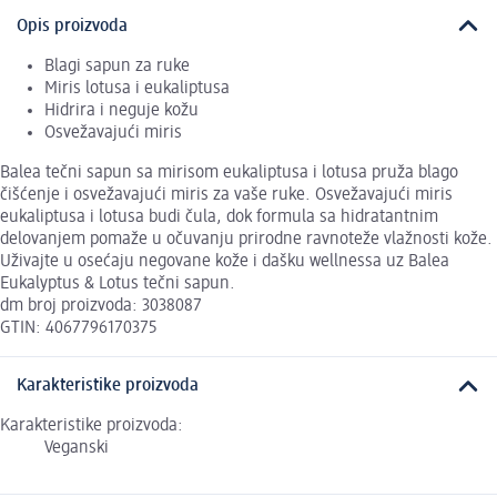
Opis proizvoda
Blagi sapun za ruke
Miris lotusa i eukaliptusa
Hidrira i neguje kožu
Osvežavajući miris
Balea tečni sapun sa mirisom eukaliptusa i lotusa pruža blago
čišćenje i osvežavajući miris za vaše ruke. Osvežavajući miris
eukaliptusa i lotusa budi čula, dok formula sa hidratantnim
delovanjem pomaže u očuvanju prirodne ravnoteže vlažnosti kože.
Uživajte u osećaju negovane kože i dašku wellnessa uz Balea
Eukalyptus & Lotus tečni sapun.
dm broj proizvoda: 3038087
GTIN: 4067796170375
Karakteristike proizvoda
Karakteristike proizvoda:
Veganski