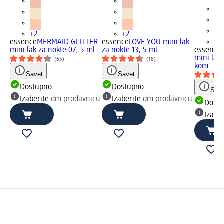
+2
+2
essence
MERMAID GLITTER
essence
LOVE YOU mini lak
+2
mini lak za nokte 07, 5 ml
za nokte 13, 5 ml
essence
mini lak 
(65)
(18)
kom
Savet
Savet
Dostupno
Dostupno
Save
Izaberite
dm prodavnicu
Izaberite
dm prodavnicu
Dost
Izabe