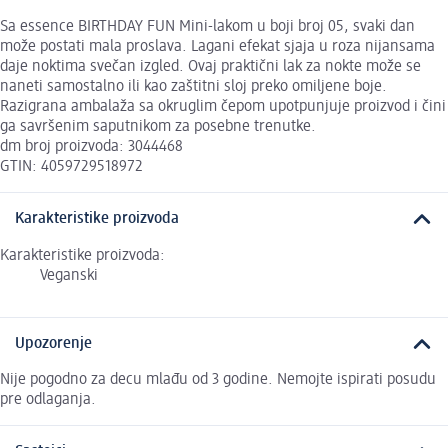
Sa essence BIRTHDAY FUN Mini-lakom u boji broj 05, svaki dan
može postati mala proslava. Lagani efekat sjaja u roza nijansama
daje noktima svečan izgled. Ovaj praktični lak za nokte može se
naneti samostalno ili kao zaštitni sloj preko omiljene boje.
Razigrana ambalaža sa okruglim čepom upotpunjuje proizvod i čini
ga savršenim saputnikom za posebne trenutke.
dm broj proizvoda: 3044468
GTIN: 4059729518972
Karakteristike proizvoda
Karakteristike proizvoda:
Veganski
Upozorenje
Nije pogodno za decu mlađu od 3 godine. Nemojte ispirati posudu
pre odlaganja.