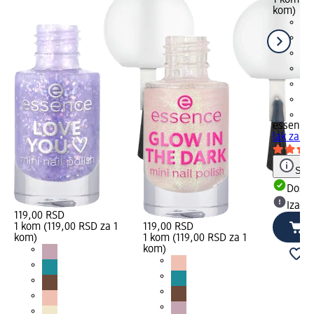
kom)
+2
essence
lak za no
Save
Dost
Izabe
119,00 RSD
1 kom (119,00 RSD za 1
119,00 RSD
kom)
1 kom (119,00 RSD za 1
kom)