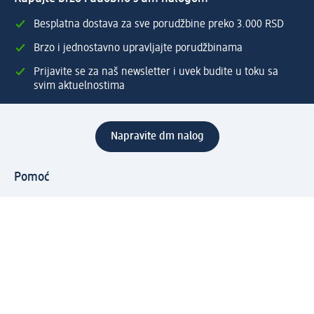
Besplatna dostava za sve porudžbine preko 3.000 RSD
Brzo i jednostavno upravljajte porudžbinama
Prijavite se za naš newsletter i uvek budite u toku sa
svim aktuelnostima
Napravite dm nalog
Pomoć
Servis za kupce
Načini & troškovi dostave
Povrat & zamene
Ispravno popunjavanje adrese za dostavu porudžbine
Poručivanje dm poklon-kartica za pravna lica
Kako da prepoznate lažne nagradne igre
Kompanija