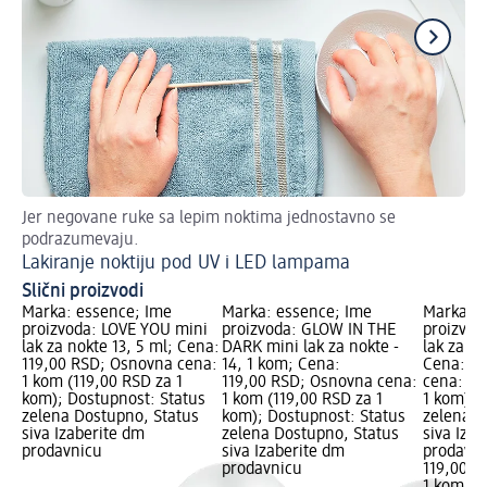
Jer negovane ruke sa lepim noktima jednostavno se
Pe
podrazumevaju.
va
Lakiranje noktiju pod UV i LED lampama
Pe
Slični proizvodi
Marka: essence; Ime
Marka: essence; Ime
Marka: e
proizvoda: LOVE YOU mini
proizvoda: GLOW IN THE
proizvod
lak za nokte 13, 5 ml; Cena:
DARK mini lak za nokte -
lak za no
119,00 RSD; Osnovna cena:
14, 1 kom; Cena:
Cena: 11
1 kom (119,00 RSD za 1
119,00 RSD; Osnovna cena:
cena: 1 
kom); Dostupnost: Status
1 kom (119,00 RSD za 1
1 kom); 
zelena Dostupno, Status
kom); Dostupnost: Status
zelena D
siva Izaberite dm
zelena Dostupno, Status
siva Iza
prodavnicu
siva Izaberite dm
prodavn
prodavnicu
119,00 R
1 kom (1