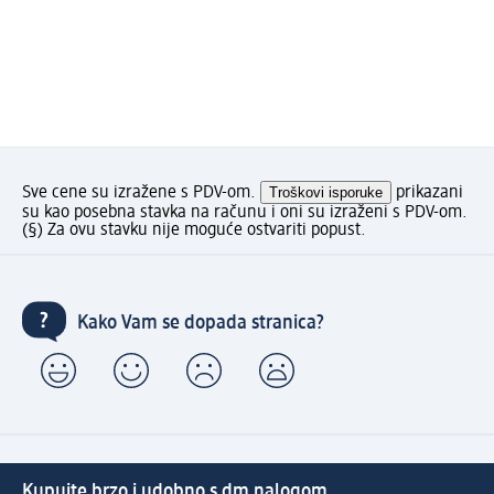
Sve cene su izražene s PDV-om.
Troškovi isporuke
prikazani
su kao posebna stavka na računu i oni su izraženi s PDV-om.
(§) Za ovu stavku nije moguće ostvariti popust.
Kako Vam se dopada stranica?
Kupujte brzo i udobno s dm nalogom