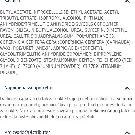
Sastojci
BUTYL ACETATE, NITROCELLULOSE, ETHYL ACETATE, ACETYL
TRIBUTYL CITRATE, ISOPROPYL ALCOHOL, PHTHALIC
ANHYDRIDE/TRIMELLITIC ANHYDRIDE/GLYCOLS COPOLYMER,
RAYON, SILICA, N-BUTYL ALCOHOL, UREA, GLYCERIN, DIMETHYL
UREA, CALLITRIS QUADRIVALVIS GUM, POLYURETHANE-35,
COPERNICIA CERIFERA CERA (COPERNICIA CERIFERA (CARNAUBA)
WAX), POLYURETHANE-34, ADIPIC ACID/NEOPENTYL
GLYCOL/TRIMELLITIC ANHYDRIDE COPOLYMER, DIPROPYLENE
GLYCOL DIBENZOATE, STEARALKONIUM BENTONITE, CI 15850 (RED
7 LAKE), CI 77000 (ALUMINUM POWDER), CI 77891 (TITANIUM
DIOXIDE).
Napomena za upotrebu
Da biste osigurali da lak za nokte traje posebno dobro i da se može
ravnomerno naneti, preporučljivo je da prethodno nanesete bazu
za nokte. Na kraju nanesite završni premaz preko osušenog laka za
nokte da biste obezbedili dugotrajniji završetak.
Proizvođač/Distributer