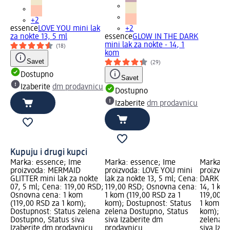
+2
essence
LOVE YOU mini lak
+2
za nokte 13, 5 ml
essence
GLOW IN THE DARK
mini lak za nokte - 14, 1
(18)
kom
Savet
(29)
Dostupno
Savet
Izaberite
dm prodavnicu
Dostupno
Izaberite
dm prodavnicu
Kupuju i drugi kupci
Marka: essence; Ime
Marka: essence; Ime
Marka: e
proizvoda: MERMAID
proizvoda: LOVE YOU mini
proizvod
GLITTER mini lak za nokte
lak za nokte 13, 5 ml; Cena:
DARK min
07, 5 ml; Cena: 119,00 RSD;
119,00 RSD; Osnovna cena:
14, 1 ko
Osnovna cena: 1 kom
1 kom (119,00 RSD za 1
119,00 R
(119,00 RSD za 1 kom);
kom); Dostupnost: Status
1 kom (1
Dostupnost: Status zelena
zelena Dostupno, Status
kom); Do
Dostupno, Status siva
siva Izaberite dm
zelena D
Izaberite dm prodavnicu
prodavnicu
siva Iza