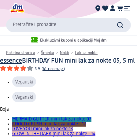
Pretražite i pronađite
Ekskluzivni kuponi u aplikaciji Moj dm
Početna stranica
Šminka
Nokti
Lak za nokte
essence
BIRTHDAY FUN mini lak za nokte 05, 5 ml
3.9
(
61 recenzija
)
Veganski
Veganski
Boja
MERMAID GLITTER mini lak za nokte 07
CHOCO CRUSH mini lak za nokte - 17
LOVE YOU mini lak za nokte 13
GLOW IN THE DARK mini lak za nokte - 14