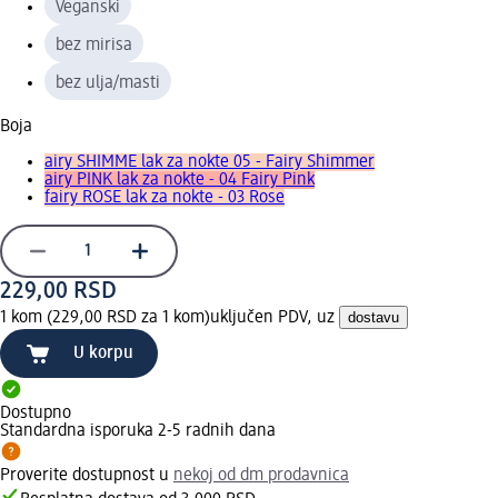
Veganski
bez mirisa
bez ulja/masti
Boja
airy SHIMME lak za nokte 05 - Fairy Shimmer
airy PINK lak za nokte - 04 Fairy Pink
fairy ROSE lak za nokte - 03 Rose
229,00 RSD
1 kom (229,00 RSD za 1 kom)
uključen PDV, uz
dostavu
U korpu
Dostupno
Standardna isporuka 2-5 radnih dana
Proverite dostupnost u
nekoj od dm prodavnica