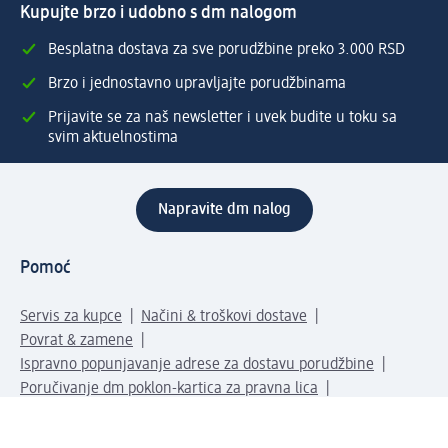
Kupujte brzo i udobno s dm nalogom
Besplatna dostava za sve porudžbine preko 3.000 RSD
Brzo i jednostavno upravljajte porudžbinama
Prijavite se za naš newsletter i uvek budite u toku sa
svim aktuelnostima
Napravite dm nalog
Pomoć
Servis za kupce
Načini & troškovi dostave
Povrat & zamene
Ispravno popunjavanje adrese za dostavu porudžbine
Poručivanje dm poklon-kartica za pravna lica
Kako da prepoznate lažne nagradne igre