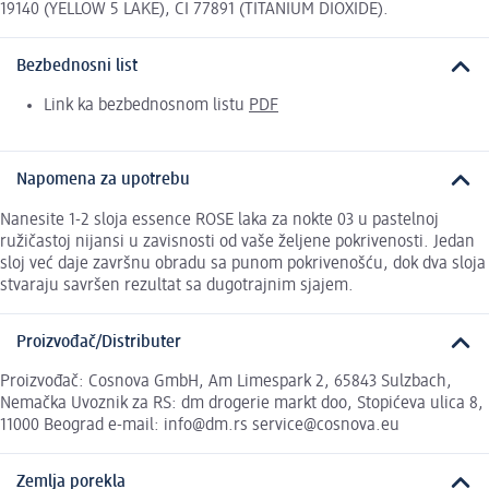
19140 (YELLOW 5 LAKE), CI 77891 (TITANIUM DIOXIDE).
Bezbednosni list
Link ka bezbednosnom listu
PDF
Napomena za upotrebu
Nanesite 1-2 sloja essence ROSE laka za nokte 03 u pastelnoj
ružičastoj nijansi u zavisnosti od vaše željene pokrivenosti. Jedan
sloj već daje završnu obradu sa punom pokrivenošću, dok dva sloja
stvaraju savršen rezultat sa dugotrajnim sjajem.
Proizvođač/Distributer
Proizvođač: Cosnova GmbH, Am Limespark 2, 65843 Sulzbach,
Nemačka Uvoznik za RS: dm drogerie markt doo, Stopićeva ulica 8,
11000 Beograd e-mail: info@dm.rs service@cosnova.eu
Zemlja porekla