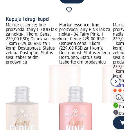
Kupuju i drugi kupci
Marka: essence; Ime
Marka: essence; Ime
Marka: e
proizvoda: fairy CLOUD lak
proizvoda: airy PINK lak za
proizvod
za nokte-, 1 kom; Cena:
nokte - 04 Fairy Pink, 1
nadlak, 
229,00 RSD; Osnovna cena:
kom; Cena: 229,00 RSD;
229,00 R
1 kom (229,00 RSD za 1
Osnovna cena: 1 kom
1 kom (2
kom); Dostupnost: Status
(229,00 RSD za 1 kom);
kom); Do
zelena Dostupno, Status
Dostupnost: Status zelena
zelena D
siva Izaberite dm
Dostupno, Status siva
siva Iza
prodavnicu
Izaberite dm prodavnicu
prodavn
229,00 
1 kom (2
kom)
essence
1 kom
Save
Dost
Izabe