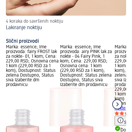
4 koraka do savršenih noktiju
Sa
Lakiranje noktiju
ko
Ur
Slični proizvodi
Marka: essence; Ime
Marka: essence; Ime
Marka: e
proizvoda: fairy FROST lak
proizvoda: airy PINK lak za
proizvod
za nokte- 01, 1 kom; Cena:
nokte - 04 Fairy Pink, 1
za nokte
229,00 RSD; Osnovna cena:
kom; Cena: 229,00 RSD;
229,00 R
1 kom (229,00 RSD za 1
Osnovna cena: 1 kom
1 kom (2
kom); Dostupnost: Status
(229,00 RSD za 1 kom);
kom); Do
zelena Dostupno, Status
Dostupnost: Status zelena
zelena D
siva Izaberite dm
Dostupno, Status siva
siva Iza
prodavnicu
Izaberite dm prodavnicu
prodavn
229,00 
1 kom (2
kom)
essence
nokte - 
Save
Dost