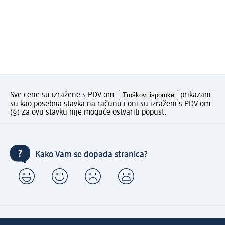
Sve cene su izražene s PDV-om.
Troškovi isporuke
prikazani
su kao posebna stavka na računu i oni su izraženi s PDV-om.
(§) Za ovu stavku nije moguće ostvariti popust.
Kako Vam se dopada stranica?