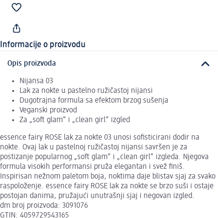
Informacije o proizvodu
Opis proizvoda
Nijansa 03
Lak za nokte u pastelno ružičastoj nijansi
Dugotrajna formula sa efektom brzog sušenja
Veganski proizvod
Za „soft glam“ i „clean girl“ izgled
essence fairy ROSE lak za nokte 03 unosi sofisticirani dodir na
nokte. Ovaj lak u pastelnoj ružičastoj nijansi savršen je za
postizanje popularnog „soft glam“ i „clean girl“ izgleda. Njegova
formula visokih performansi pruža elegantan i svež finiš.
Inspirisan nežnom paletom boja, noktima daje blistav sjaj za svako
raspoloženje. essence fairy ROSE lak za nokte se brzo suši i ostaje
postojan danima, pružajući unutrašnji sjaj i negovan izgled.
dm broj proizvoda: 3091076
GTIN: 4059729543165