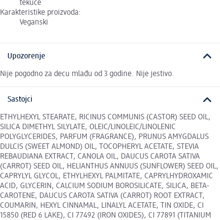
tekuće
Karakteristike proizvoda:
Veganski
Upozorenje
Nije pogodno za decu mlađu od 3 godine. Nije jestivo.
Sastojci
ETHYLHEXYL STEARATE, RICINUS COMMUNIS (CASTOR) SEED OIL,
SILICA DIMETHYL SILYLATE, OLEIC/LINOLEIC/LINOLENIC
POLYGLYCERIDES, PARFUM (FRAGRANCE), PRUNUS AMYGDALUS
DULCIS (SWEET ALMOND) OIL, TOCOPHERYL ACETATE, STEVIA
REBAUDIANA EXTRACT, CANOLA OIL, DAUCUS CAROTA SATIVA
(CARROT) SEED OIL, HELIANTHUS ANNUUS (SUNFLOWER) SEED OIL,
CAPRYLYL GLYCOL, ETHYLHEXYL PALMITATE, CAPRYLHYDROXAMIC
ACID, GLYCERIN, CALCIUM SODIUM BOROSILICATE, SILICA, BETA-
CAROTENE, DAUCUS CAROTA SATIVA (CARROT) ROOT EXTRACT,
COUMARIN, HEXYL CINNAMAL, LINALYL ACETATE, TIN OXIDE, CI
15850 (RED 6 LAKE), CI 77492 (IRON OXIDES), CI 77891 (TITANIUM