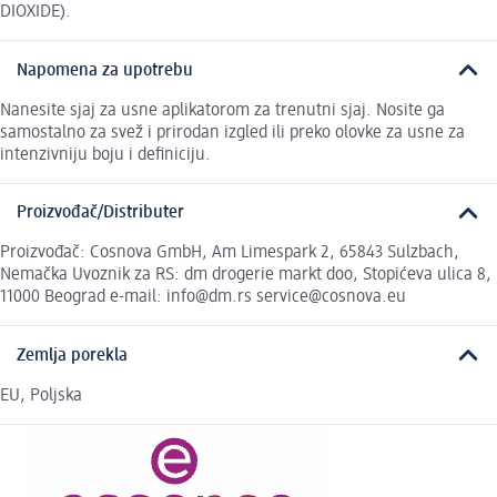
DIOXIDE).
Napomena za upotrebu
Nanesite sjaj za usne aplikatorom za trenutni sjaj. Nosite ga
samostalno za svež i prirodan izgled ili preko olovke za usne za
intenzivniju boju i definiciju.
Proizvođač/Distributer
Proizvođač: Cosnova GmbH, Am Limespark 2, 65843 Sulzbach,
Nemačka Uvoznik za RS: dm drogerie markt doo, Stopićeva ulica 8,
11000 Beograd e-mail: info@dm.rs service@cosnova.eu
Zemlja porekla
EU, Poljska