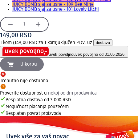
JUICY BOMB sjaj za usne - 109 Bee Mine
JUICY BOMB sjaj za usne - 101 Lovely Litchi
149,00 RSD
1 kom (149,00 RSD za 1 kom)
uključen PDV, uz
dostavu
uvek povoljno
uvek povoljno od 01.05.2026.
U korpu
Trenutno nije dostupno
Proverite dostupnost u
nekoj od dm prodavnica
Besplatna dostava od 3.000 RSD
Mogućnost plaćanja pouzećem
Besplatan povrat proizvoda
Uvek više za vaš novac.