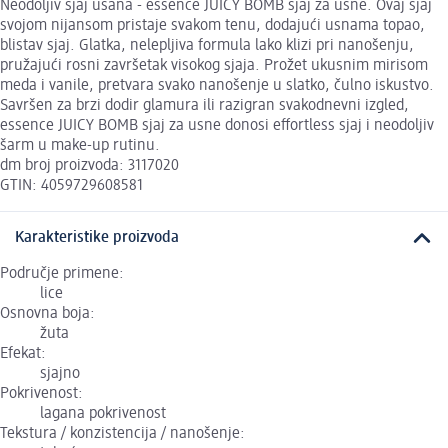
Neodoljiv sjaj usana - essence JUICY BOMB sjaj za usne. Ovaj sjaj
svojom nijansom pristaje svakom tenu, dodajući usnama topao,
blistav sjaj. Glatka, nelepljiva formula lako klizi pri nanošenju,
pružajući rosni završetak visokog sjaja. Prožet ukusnim mirisom
meda i vanile, pretvara svako nanošenje u slatko, čulno iskustvo.
Savršen za brzi dodir glamura ili razigran svakodnevni izgled,
essence JUICY BOMB sjaj za usne donosi effortless sjaj i neodoljiv
šarm u make-up rutinu.
dm broj proizvoda: 3117020
GTIN: 4059729608581
Karakteristike proizvoda
Područje primene:
lice
Osnovna boja:
žuta
Efekat:
sjajno
Pokrivenost:
lagana pokrivenost
Tekstura / konzistencija / nanošenje: