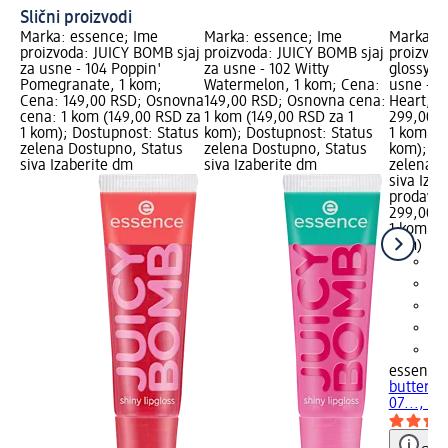
Slični proizvodi
Marka: essence; Ime
Marka: essence; Ime
Marka: e
proizvoda: JUICY BOMB sjaj
proizvoda: JUICY BOMB sjaj
proizvod
za usne - 104 Poppin'
za usne - 102 Witty
glossy b
Pomegranate, 1 kom;
Watermelon, 1 kom; Cena:
usne - 0
Cena: 149,00 RSD; Osnovna
149,00 RSD; Osnovna cena:
Heart, 1
cena: 1 kom (149,00 RSD za
1 kom (149,00 RSD za 1
299,00 R
1 kom); Dostupnost: Status
kom); Dostupnost: Status
1 kom (2
zelena Dostupno, Status
zelena Dostupno, Status
kom); Do
siva Izaberite dm
siva Izaberite dm
zelena D
siva Iza
prodavn
299,00 
1 kom (2
kom)
essence
butter b
07..., 1 