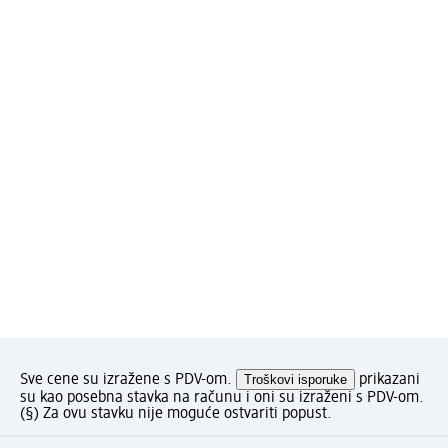
Sve cene su izražene s PDV-om.
Troškovi isporuke
prikazani
su kao posebna stavka na računu i oni su izraženi s PDV-om.
(§) Za ovu stavku nije moguće ostvariti popust.