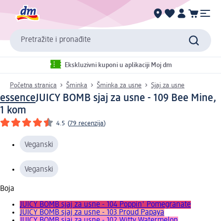
Pretražite i pronađite
Ekskluzivni kuponi u aplikaciji Moj dm
Početna stranica
Šminka
Šminka za usne
Sjaj za usne
essence
JUICY BOMB sjaj za usne - 109 Bee Mine,
1 kom
4.5
(
79 recenzija
)
Veganski
Veganski
Boja
JUICY BOMB sjaj za usne - 104 Poppin' Pomegranate
JUICY BOMB sjaj za usne - 103 Proud Papaya
JUICY BOMB sjaj za usne - 102 Witty Watermelon