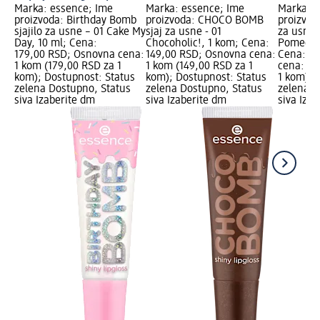
Marka: essence; Ime
Marka: essence; Ime
Marka: e
proizvoda: Birthday Bomb
proizvoda: CHOCO BOMB
proizvod
sjajilo za usne – 01 Cake My
sjaj za usne - 01
za usne 
Day, 10 ml; Cena:
Chocoholic!, 1 kom; Cena:
Pomegra
179,00 RSD; Osnovna cena:
149,00 RSD; Osnovna cena:
Cena: 14
1 kom (179,00 RSD za 1
1 kom (149,00 RSD za 1
cena: 1 
kom); Dostupnost: Status
kom); Dostupnost: Status
1 kom); 
zelena Dostupno, Status
zelena Dostupno, Status
zelena D
siva Izaberite dm
siva Izaberite dm
siva Iza