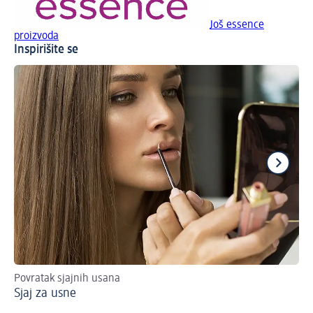
Još essence
proizvoda
Inspirišite se
Povratak sjajnih usana
Re
Sjaj za usne
veš
Šm