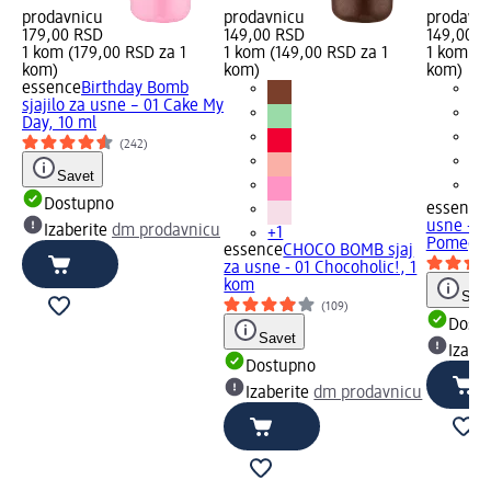
prodavnicu
prodavnicu
prodavn
179,00 RSD
149,00 RSD
149,00 R
1 kom (179,00 RSD za 1
1 kom (149,00 RSD za 1
1 kom (1
kom)
kom)
kom)
essence
Birthday Bomb
sjajilo za usne – 01 Cake My
Day, 10 ml
(242)
Savet
Dostupno
essence
usne - 1
Izaberite
dm prodavnicu
+1
Pomegra
essence
CHOCO BOMB sjaj
za usne - 01 Chocoholic!, 1
kom
Save
(109)
Dost
Savet
Izabe
Dostupno
Izaberite
dm prodavnicu