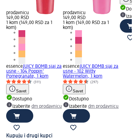
Save
Dost
prodavnicu
prodavnicu
Izabe
149,00 RSD
149,00 RSD
1 kom (149,00 RSD za 1
1 kom (149,00 RSD za 1
kom)
kom)
essence
JUICY BOMB sjaj za
essence
JUICY BOMB sjaj za
usne - 104 Poppin'
usne - 102 Witty
Pomegranate, 1 kom
Watermelon, 1 kom
(311)
(297)
Savet
Savet
Dostupno
Dostupno
Izaberite
dm prodavnicu
Izaberite
dm prodavnicu
Kupuju i drugi kupci