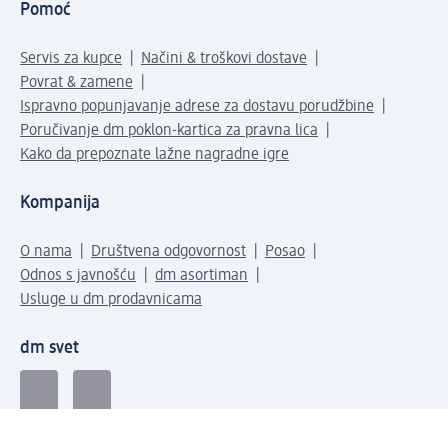
Pomoć
Servis za kupce
Načini & troškovi dostave
Povrat & zamene
Ispravno popunjavanje adrese za dostavu porudžbine
Poručivanje dm poklon-kartica za pravna lica
Kako da prepoznate lažne nagradne igre
Kompanija
O nama
Društvena odgovornost
Posao
Odnos s javnošću
dm asortiman
Usluge u dm prodavnicama
dm svet