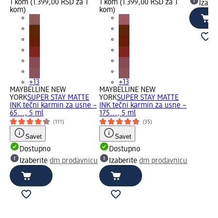
1 kom (1.399,00 RSD za 1
1 kom (1.399,00 RSD za 1
Izabe
kom)
kom)
+13
+13
MAYBELLINE NEW
MAYBELLINE NEW
YORK
SUPER STAY MATTE
YORK
SUPER STAY MATTE
INK tečni karmin za usne –
INK tečni karmin za usne –
65..., 5 ml
175..., 5 ml
(111)
(35)
Savet
Savet
Dostupno
Dostupno
Izaberite
dm prodavnicu
Izaberite
dm prodavnicu