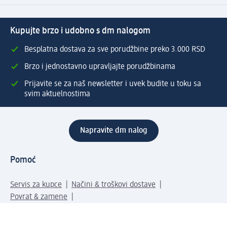
Kupujte brzo i udobno s dm nalogom
Besplatna dostava za sve porudžbine preko 3.000 RSD
Brzo i jednostavno upravljajte porudžbinama
Prijavite se za naš newsletter i uvek budite u toku sa
svim aktuelnostima
Napravite dm nalog
Pomoć
Servis za kupce
Načini & troškovi dostave
Povrat & zamene
Ispravno popunjavanje adrese za dostavu porudžbine
Poručivanje dm poklon-kartica za pravna lica