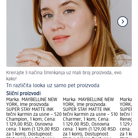
Kreirajte 3 načina šminkanja uz mali broj proizvoda, evo
Ko
kako!
Go
Tri različita looka uz samo pet proizvoda
Slični proizvodi
Marka: MAYBELLINE NEW
Marka: MAYBELLINE NEW
Marka: 
YORK; Ime proizvoda:
YORK; Ime proizvoda:
YORK; Im
SUPER STAY MATTE INK
SUPER STAY MATTE INK
SUPER S
tečni karmin za usne – 520
tečni karmin za usne – 510
tečni ka
Champion, 1 kom; Cena:
Charmer, 1 kom; Cena:
Renegade
1.129,00 RSD; Osnovna
1.129,00 RSD; Osnovna
1.129,00
cena: 1 kom (1.129,00 RSD
cena: 1 kom (1.129,00 RSD
cena: 1 
za 1 kom); Dostupnost:
za 1 kom); Dostupnost:
za 1 kom