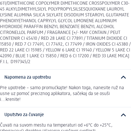
611/DIMETHICONE COPOLYMER DIMETHICONE CROSSPOLYMER C30-
45 ALKYLDIMETHYLSILYL POLYPROPYLSILSESQUIOXANE LAUROYL
LYSINE ALUMINA SILICA SILYLATE DISODIUM STEAROYL GLUTAMATE
PHENOXYETHANOL CAPRYLYL GLYCOL LIMONENE ALUMINUM
HYDROXIDE PARAFFIN BENZYL BENZOATE BENZYL ALCOHOL
CITRONELLOL PARFUM / FRAGRANCE [+/- MAY CONTAIN / PEUT
CONTENIR CI 45410 / RED 28 LAKE CI 77891 / TITANIUM DIOXIDE CI
15850 / RED 7 CI 77491, CI 77492, CI 77499 / IRON OXIDES CI 45380 /
RED 22 LAKE CI 15985 / YELLOW 6 LAKE CI 19140 / YELLOW 5 LAKE CI
42090 / BLUE 1 LAKE CI 15850 / RED 6 CI 17200 / RED 33 LAKE MICA]
F.I.L. D197345/2
Napomena za upotrebu
Pre upotrebe – samo promućkajte! Nakon toga, nanesite ruž na
usne uz pomoć preciznog aplikatora, sačekaj da se osuši
i...krenite!
Uputstvo za čuvanje
Čuvati na suvom mestu na temperaturi od +6°C do +25°C,