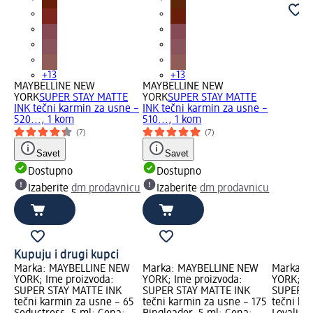
+13
+13
MAYBELLINE NEW
MAYBELLINE NEW
YORK
SUPER STAY MATTE
YORK
SUPER STAY MATTE
INK tečni karmin za usne –
INK tečni karmin za usne –
520..., 1 kom
510..., 1 kom
(7)
(7)
Savet
Savet
Dostupno
Dostupno
Izaberite
dm prodavnicu
Izaberite
dm prodavnicu
Kupuju i drugi kupci
Marka: MAYBELLINE NEW
Marka: MAYBELLINE NEW
Marka: 
YORK; Ime proizvoda:
YORK; Ime proizvoda:
YORK; Im
SUPER STAY MATTE INK
SUPER STAY MATTE INK
SUPER S
tečni karmin za usne – 65
tečni karmin za usne – 175
tečni ka