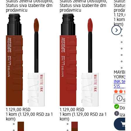
Status zelena Dostupno,
Status zelena Dostupno,
Status z
Status siva Izaberite dm
Status siva Izaberite dm
Status s
prodavnicu
prodavnicu
prodavn
1.129,00
1 kom (1
kom)
+1
MAYBELL
YORK
SU
INK tečn
515..., 1
Save
Dost
1.129,00 RSD
1.129,00 RSD
1 kom (1.129,00 RSD za 1
1 kom (1.129,00 RSD za 1
Izabe
kom)
kom)