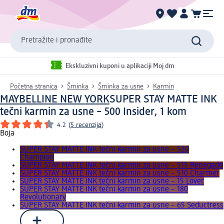
Pretražite i pronađite
Ekskluzivni kuponi u aplikaciji Moj dm
Početna stranica
Šminka
Šminka za usne
Karmin
MAYBELLINE NEW YORK
SUPER STAY MATTE INK
tečni karmin za usne – 500 Insider, 1 kom
4.2
(
5 recenzija
)
Boja
SUPER STAY MATTE INK tečni karmin za usne – 520
Champion
SUPER STAY MATTE INK tečni karmin za usne – 515 Renegade
SUPER STAY MATTE INK tečni karmin za usne – 510 Charmer
SUPER STAY MATTE INK tečni karmin za usne – 15 Lover
SUPER STAY MATTE INK tečni karmin za usne – 180
Revolutionary
SUPER STAY MATTE INK tečni karmin za usne – 65 Seductress