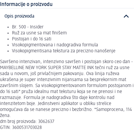
Informacije o proizvodu
Opis proizvoda
Br. 500 - Insider
Ruž za usne sa mat finišem
Postojan i do 16 sati
Visokopigmentovana i nadogradiva formula
Visokopigmentisana tekstura za precizno nanošenje
Savršeno intenzivan, intenzivno savršen i postojan skoro ceo dan -
MAYBELLINE NEW YORK SUPER STAY MATTE INK tečni ruž za usne
sada u novom, još privlačnijem pakovanju. Ova linija ruževa
ukrašena je super intenzivnim nijansama sa besprekornim mat
završnim slojem. Sa visokopigmentovanom formulom postojanom i
do 16 sati* pruža idealnu mat teksturu koja se ne prenosi i ne
razmazuje. Formula je nadogradiva što daje kontrolu nad
intenzitetom boje. Jedinstveni aplikator u obliku strelice
omogućava da se nanese precizno i bezbrižno. *Samoprocena, 114
žena.
dm broj proizvoda: 3062637
GTIN: 3600531703028