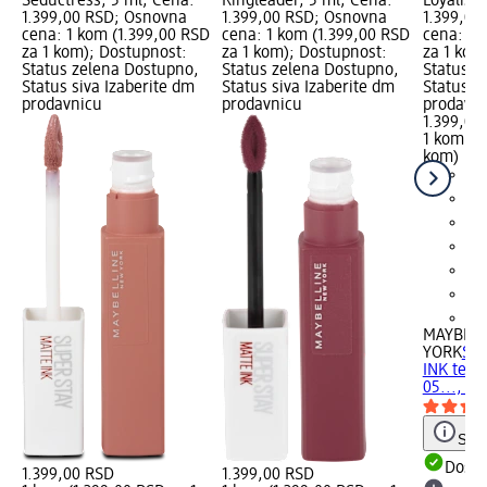
Seductress, 5 ml; Cena:
Ringleader, 5 ml; Cena:
Loyalist,
1.399,00 RSD; Osnovna
1.399,00 RSD; Osnovna
1.399,00
cena: 1 kom (1.399,00 RSD
cena: 1 kom (1.399,00 RSD
cena: 1 
za 1 kom); Dostupnost:
za 1 kom); Dostupnost:
za 1 kom
Status zelena Dostupno,
Status zelena Dostupno,
Status z
Status siva Izaberite dm
Status siva Izaberite dm
Status s
prodavnicu
prodavnicu
prodavn
1.399,00
1 kom (1
kom)
+1
MAYBELL
YORK
SU
INK tečn
05..., 5 
Save
Dost
1.399,00 RSD
1.399,00 RSD