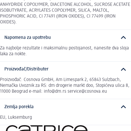
ANHYDRIDE COPOLYMER, DIACETONE ALCOHOL, SUCROSE ACETATE
ISOBUTYRATE, ACRYLATES COPOLYMER, SILICA, MALTOL,
PHOSPHORIC ACID, CI 77491 (IRON OXIDES), CI 77499 (IRON
OXIDES).
Napomena za upotrebu
Za najbolje rezultate i maksimalnu postojanost, nanesite dva sloja
laka za nokte.
Proizvođač/Distributer
Proizvođač: Cosnova GmbH, Am Limespark 2, 65843 Sulzbach,
Nemačka Uvoznik za RS: dm drogerie markt doo, Stopićeva ulica 8,
11000 Beograd e-mail: info@dm.rs service@cosnova.eu
Zemlja porekla
EU, Luksemburg