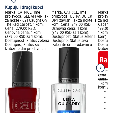
Kupuju i drugi kupci
Marka: CATRICE; Ime
Marka: CATRICE; Ime
Marka: C
proizvoda: GEL AFFAIR lak
proizvoda: ULTRA QUICK
proizvod
za nokte - 021 Caught On
DRY završni lak za nokte, 1
za nokte
The Red Carpet, 1 kom;
kom; Cena: 349,00 RSD;
Cabana, 
Cena: 279,00 RSD;
Osnovna cena: 1 kom
199,00 R
Osnovna cena: 1 kom
(349,00 RSD za 1 kom);
1 kom (1
(279,00 RSD za 1 kom);
Dostupnost: Status zelena
kom); Ra
Dostupnost: Status zelena
Dostupno, Status siva
Dostupno
Dostupno, Status siva
Izaberite dm prodavnicu
Dostupno
Izaberite dm prodavnicu
Izaberit
Aktuelna
cena:
199
cena:
319
1 kom (1
kom)
Važ