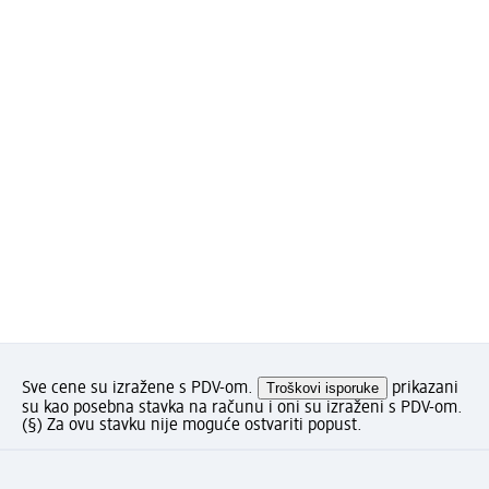
Sve cene su izražene s PDV-om.
Troškovi isporuke
prikazani
su kao posebna stavka na računu i oni su izraženi s PDV-om.
(§) Za ovu stavku nije moguće ostvariti popust.