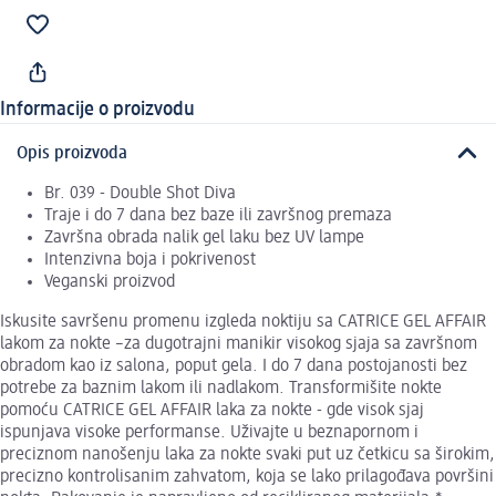
Informacije o proizvodu
Opis proizvoda
Br. 039 - Double Shot Diva
Traje i do 7 dana bez baze ili završnog premaza
Završna obrada nalik gel laku bez UV lampe
Intenzivna boja i pokrivenost
Veganski proizvod
Iskusite savršenu promenu izgleda noktiju sa CATRICE GEL AFFAIR
lakom za nokte –za dugotrajni manikir visokog sjaja sa završnom
obradom kao iz salona, poput gela. I do 7 dana postojanosti bez
potrebe za baznim lakom ili nadlakom. Transformišite nokte
pomoću CATRICE GEL AFFAIR laka za nokte - gde visok sjaj
ispunjava visoke performanse. Uživajte u beznapornom i
preciznom nanošenju laka za nokte svaki put uz četkicu sa širokim,
precizno kontrolisanim zahvatom, koja se lako prilagođava površini