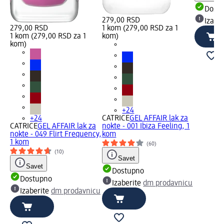
Dost
279,00 RSD
Izabe
279,00 RSD
1 kom (279,00 RSD za 1
1 kom (279,00 RSD za 1
kom)
kom)
+24
+24
CATRICE
GEL AFFAIR lak za
CATRICE
GEL AFFAIR lak za
nokte - 001 Ibiza Feeling, 1
nokte - 049 Flirt Frequency,
kom
1 kom
(60)
(10)
Savet
Savet
Dostupno
Dostupno
Izaberite
dm prodavnicu
Izaberite
dm prodavnicu