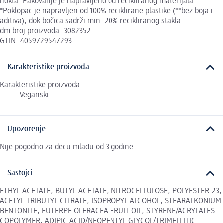
nokta. Pakovanje je napravljeno od recikliranog materijala.*
*Poklopac je napravljen od 100% reciklirane plastike (**bez boja i
aditiva), dok bočica sadrži min. 20% recikliranog stakla.
dm broj proizvoda: 3082352
GTIN: 4059729547293
Karakteristike proizvoda
Karakteristike proizvoda:
Veganski
Upozorenje
Nije pogodno za decu mlađu od 3 godine.
Sastojci
ETHYL ACETATE, BUTYL ACETATE, NITROCELLULOSE, POLYESTER-23,
ACETYL TRIBUTYL CITRATE, ISOPROPYL ALCOHOL, STEARALKONIUM
BENTONITE, EUTERPE OLERACEA FRUIT OIL, STYRENE/ACRYLATES
COPOLYMER, ADIPIC ACID/NEOPENTYL GLYCOL/TRIMELLITIC