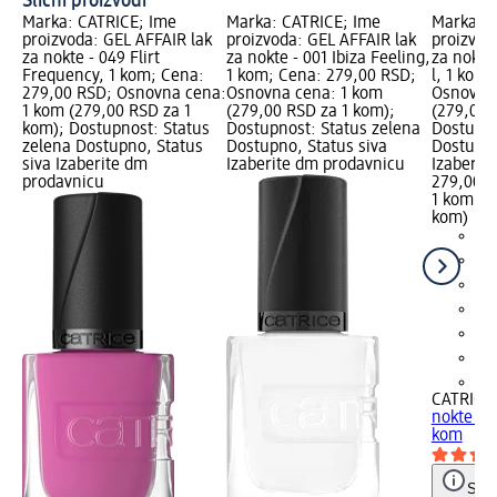
Slični proizvodi
Marka: CATRICE; Ime
Marka: CATRICE; Ime
Marka: C
proizvoda: GEL AFFAIR lak
proizvoda: GEL AFFAIR lak
proizvod
za nokte - 049 Flirt
za nokte - 001 Ibiza Feeling,
za nokte 
Frequency, 1 kom; Cena:
1 kom; Cena: 279,00 RSD;
l, 1 kom
279,00 RSD; Osnovna cena:
Osnovna cena: 1 kom
Osnovna
1 kom (279,00 RSD za 1
(279,00 RSD za 1 kom);
(279,00 
kom); Dostupnost: Status
Dostupnost: Status zelena
Dostupno
zelena Dostupno, Status
Dostupno, Status siva
Dostupno
siva Izaberite dm
Izaberite dm prodavnicu
Izaberit
prodavnicu
279,00 
1 kom (2
kom)
+2
CATRICE
nokte - 0
kom
Save