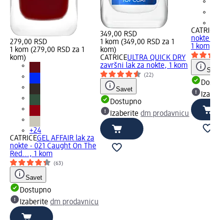
+2
CATRICE
349,00 RSD
nokte - 
279,00 RSD
1 kom (349,00 RSD za 1
1 kom
1 kom (279,00 RSD za 1
kom)
kom)
CATRICE
ULTRA QUICK DRY
završni lak za nokte, 1 kom
Save
(22)
Dost
Savet
Izabe
Dostupno
Izaberite
dm prodavnicu
+24
CATRICE
GEL AFFAIR lak za
nokte - 021 Caught On The
Red..., 1 kom
(63)
Savet
Dostupno
Izaberite
dm prodavnicu