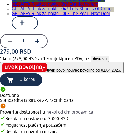
GEL AFFAIR lak za nokte- 043 Cranberry Jam
GEL AFFAIR lak za nokte- 042 Fifty Shades Of Greige
GEL AFFAIR lak za nokte - 003 The Pearl Next Door
279,00 RSD
1 kom (279,00 RSD za 1 kom)
uključen PDV, uz
dostavu
uvek povoljno
uvek povoljno od 01.04.2026.
U korpu
Dostupno
Standardna isporuka 2-5 radnih dana
Proverite dostupnost u
nekoj od dm prodavnica
Besplatna dostava od 3.000 RSD
Mogućnost plaćanja pouzećem
Besplatan povrat proizvoda