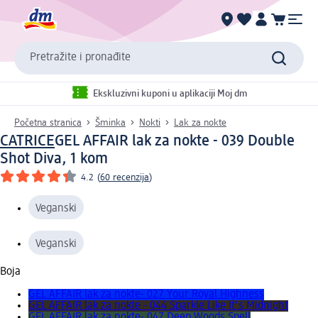
Pretražite i pronađite
Ekskluzivni kuponi u aplikaciji Moj dm
Početna stranica
Šminka
Nokti
Lak za nokte
CATRICE
GEL AFFAIR lak za nokte - 039 Double
Shot Diva, 1 kom
4.2
(
60 recenzija
)
Veganski
Veganski
Boja
GEL AFFAIR lak za nokte- 027 Your Royal Highness
GEL AFFAIR lak za nokte - 044 Sparkle Like It's Midnight
GEL AFFAIR lak za nokte- 047 Deep Woods Spell