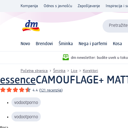
Kompanija
Odnos s javnošću
Zapošljavanje
Inspiracija i s
Pretražite
Novo
Brendovi
Šminka
Nega i parfemi
Kosa
dm newsletter: budite uvek u toku
Početna stranica
Šminka
Lice
Korektori
essence
CAMOUFLAGE+ MATTE 
4.4
(
121 recenzija
)
vodootporno
vodootporno