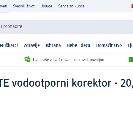
aveti
Svesniji život
Usluge
Servis za kupce
 i pronađite
Muškarci
Zdravlje
Ishrana
Bebe i deca
Domaćinstvo
Lj
Uvek više za vaš novac - dm uvek povoljno
vodootporni korektor - 20