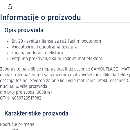
Informacije o proizvodu
Opis proizvoda
Br. 20 - svetla nijansa sa ružičastim podtonom
Vodootporna i dugotrajna tekstura
Lagana puderasta tekstura
Potpuno prekrivanje sa prirodnim mat efektom
Zaboravite na vidljive nepravilnosti uz essence CAMOUFLAGE+ MATTE
gladak, ujednačen ten sa izraženim mat završetkom. Bilo da želite p
osećaja težine. Stvoren za one koji vole matirajući efekt, essence
nudi 60 % više proizvoda.
dm broj proizvoda: 3088141
GTIN: 4059729517982
Karakteristike proizvoda
Područje primene: