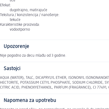
lice
Efekat:
dugotrajno, matirajuće
Tekstura / konzistencija / nanošenje:
tekuće
Karakteristike proizvoda:
vodootporno
Upozorenje
Nije pogodno za decu mlađu od 3 godine.
Sastojci
AQUA (WATER), TALC, DICAPRYLYL ETHER, ISONONYL ISONONANOAT
HECTORITE, POTASSIUM CETYL PHOSPHATE, SODIUM CHLORIDE, SY
CITRIC ACID, PHENOXYETHANOL, PARFUM (FRAGRANCE), CI 77491, CI 
Napomena za upotrebu