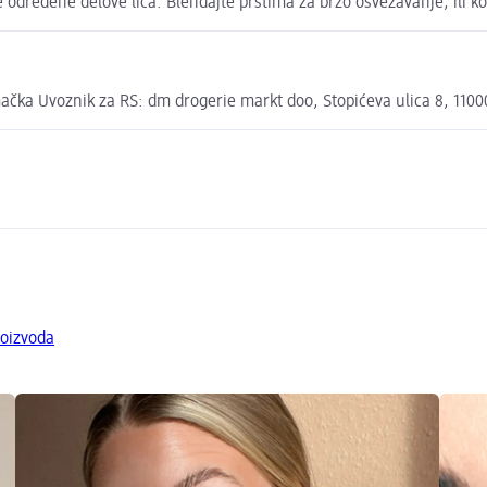
te određene delove lica. Blendajte prstima za brzo osvežavanje, ili k
ka Uvoznik za RS: dm drogerie markt doo, Stopićeva ulica 8, 110
roizvoda