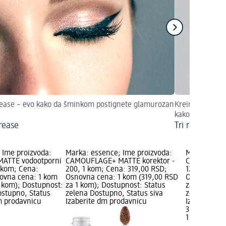
ease – evo kako da šminkom postignete glamurozan
Kreirajte 3 nač
kako!
rease
Tri različita
 Ime proizvoda:
Marka: essence; Ime proizvoda:
Marka: esse
ATTE vodootporni
CAMOUFLAGE+ MATTE korektor -
CAMOUFLAGE
1 kom; Cena:
200, 1 kom; Cena: 319,00 RSD;
120, 1 kom;
ovna cena: 1 kom
Osnovna cena: 1 kom (319,00 RSD
Osnovna cen
1 kom); Dostupnost:
za 1 kom); Dostupnost: Status
za 1 kom); 
ostupno, Status
zelena Dostupno, Status siva
zelena Dost
dm prodavnicu
Izaberite dm prodavnicu
Izaberite d
319,00 RSD
1 kom (319,