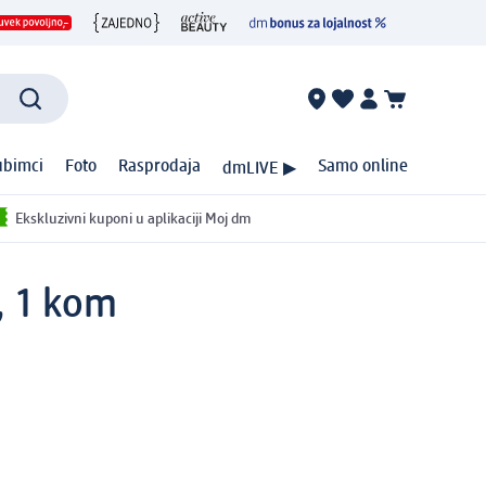
ubimci
Foto
Rasprodaja
Samo online
dmLIVE ▶
Ekskluzivni kuponi u aplikaciji Moj dm
, 1 kom