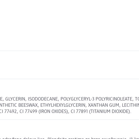
E, GLYCERIN, ISODODECANE, POLYGLYCERYL-3 POLYRICINOLEATE, 
NTHETIC BEESWAX, ETHYLHEXYLGLYCERIN, XANTHAN GUM, LECITHI
77492, CI 77499 (IRON OXIDES), CI 77891 (TITANIUM DIOXIDE).