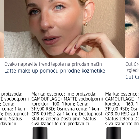
Ovako napravite trend lepote na prirodan način
Cut Cr
Latte make up pomoću prirodne kozmetike
izgled!
Cut C
 proizvoda:
Marka: essence; Ime proizvoda:
Marka: essence;
 vodootporni
CAMOUFLAGE+ MATTE vodootporni
CAMOUFLAGE+ M
m; Cena:
korektor - 100, 1 kom; Cena:
korektor - 160, 
 cena: 1 kom
319,00 RSD; Osnovna cena: 1 kom
319,00 RSD; Osn
m); Dostupnost:
(319,00 RSD za 1 kom); Dostupnost:
(319,00 RSD za 
pno, Status
Status zelena Dostupno, Status
Status zelena D
odavnicu
siva Izaberite dm prodavnicu
siva Izaberite 