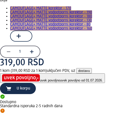
Boja
CAMOUFLAGE+ MATTE korektor - 170
CAMOUFLAGE+ MATTE vodootporni korektor - 190
CAMOUFLAGE+ MATTE vodootporni korektor - 180
CAMOUFLAGE+ MATTE vodootporni korektor - 130
CAMOUFLAGE+ MATTE vodootporni korektor - 80
CAMOUFLAGE+ MATTE vodootporni korektor - 160
319,00 RSD
1 kom (319,00 RSD za 1 kom)
uključen PDV, uz
dostavu
uvek povoljno
uvek povoljno od 01.07.2026.
U korpu
Dostupno
Standardna isporuka 2-5 radnih dana