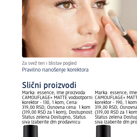
Za svež ten i blistav pogled
Pravilno nanošenje korektora
Slični proizvodi
Marka: essence; Ime proizvoda:
Marka: essence; Ime
CAMOUFLAGE+ MATTE vodootporni
CAMOUFLAGE+ MATTE
korektor - 130, 1 kom; Cena:
korektor - 190, 1 ko
319,00 RSD; Osnovna cena: 1 kom
319,00 RSD; Osnovna
(319,00 RSD za 1 kom); Dostupnost:
(319,00 RSD za 1 ko
Status zelena Dostupno, Status
Status zelena Dostu
siva Izaberite dm prodavnicu
siva Izaberite dm pr