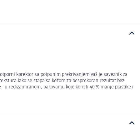
ootporni korektor sa potpunim prekrivanjem Vaš je saveznik za
 tekstura lako se stapa sa kožom za besprekoran rezultat bez
–u redizajniranom, pakovanju koje koristi 40 % manje plastike i