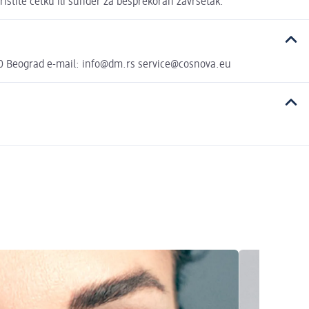
oristite četku ili sunđer za besprekoran završetak.
00 Beograd e-mail: info@dm.rs service@cosnova.eu