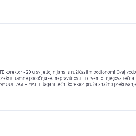
 korektor - 20 u svijetloj nijansi s ružičastim podtonom! Ovaj vod
rekriti tamne podočnjake, nepravilnosti ili crvenilo, njegova tečna
 CAMOUFLAGE+ MATTE lagani tečni korektor pruža snažno prekrivanje 