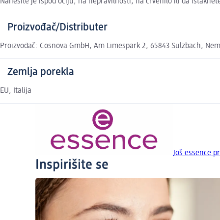
Nanesite je ispod očiju, na nepravilnosti, na crvenilo ili da istakne
Proizvođač/Distributer
Proizvođač: Cosnova GmbH, Am Limespark 2, 65843 Sulzbach, Nemač
Zemlja porekla
EU, Italija
Još essence p
Inspirišite se