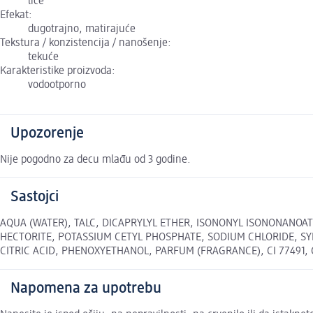
lice
Efekat:
dugotrajno, matirajuće
Tekstura / konzistencija / nanošenje:
tekuće
Karakteristike proizvoda:
vodootporno
Upozorenje
Nije pogodno za decu mlađu od 3 godine.
Sastojci
AQUA (WATER), TALC, DICAPRYLYL ETHER, ISONONYL ISONONANOAT
HECTORITE, POTASSIUM CETYL PHOSPHATE, SODIUM CHLORIDE, SY
CITRIC ACID, PHENOXYETHANOL, PARFUM (FRAGRANCE), CI 77491, CI 
Napomena za upotrebu