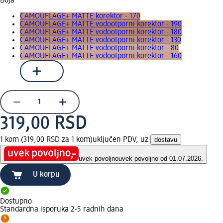
Boja
CAMOUFLAGE+ MATTE korektor - 170
CAMOUFLAGE+ MATTE vodootporni korektor - 190
CAMOUFLAGE+ MATTE vodootporni korektor - 180
CAMOUFLAGE+ MATTE vodootporni korektor - 130
CAMOUFLAGE+ MATTE vodootporni korektor - 80
CAMOUFLAGE+ MATTE vodootporni korektor - 160
319,00 RSD
1 kom (319,00 RSD za 1 kom)
uključen PDV, uz
dostavu
uvek povoljno
uvek povoljno od 01.07.2026.
U korpu
Dostupno
Standardna isporuka 2-5 radnih dana