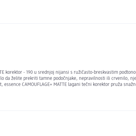
 korektor - 190 u srednjoj nijansi s ružičasto-breskvastim podton
o da želite prekriti tamne podočnjake, nepravilnosti ili crvenilo, 
efekt, essence CAMOUFLAGE+ MATTE lagani tečni korektor pruža snažn