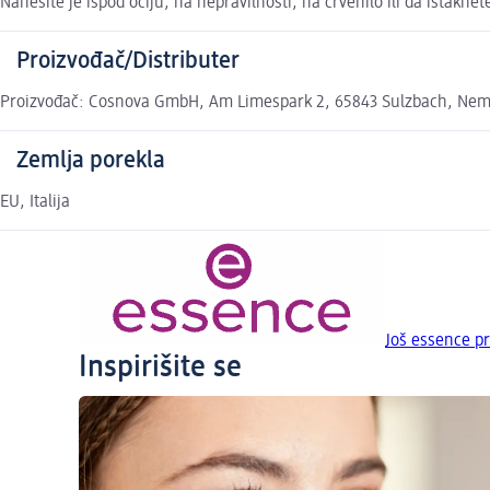
Nanesite je ispod očiju, na nepravilnosti, na crvenilo ili da istakne
Proizvođač/Distributer
Proizvođač: Cosnova GmbH, Am Limespark 2, 65843 Sulzbach, Nemač
Zemlja porekla
EU, Italija
Još essence p
Inspirišite se