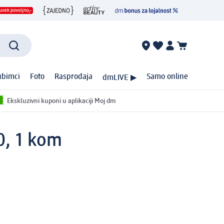
ubimci
Foto
Rasprodaja
Samo online
dmLIVE ▶
Ekskluzivni kuponi u aplikaciji Moj dm
0, 1 kom