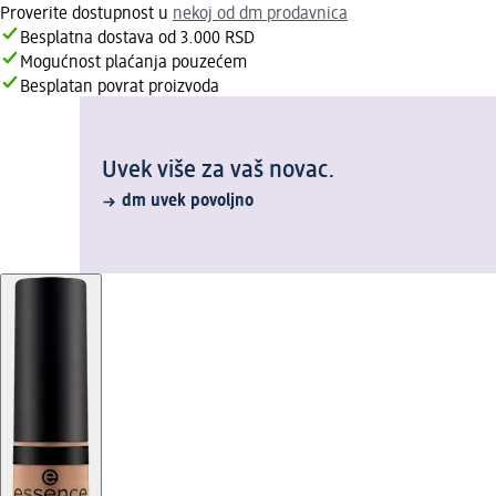
Proverite dostupnost u
nekoj od dm prodavnica
Besplatna dostava od 3.000 RSD
Mogućnost plaćanja pouzećem
Besplatan povrat proizvoda
Uvek više za vaš novac.
dm uvek povoljno