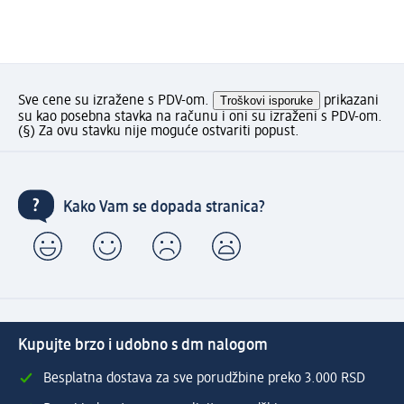
Sve cene su izražene s PDV-om.
Troškovi isporuke
prikazani
su kao posebna stavka na računu i oni su izraženi s PDV-om.
(§) Za ovu stavku nije moguće ostvariti popust.
Kako Vam se dopada stranica?
Kupujte brzo i udobno s dm nalogom
Besplatna dostava za sve porudžbine preko 3.000 RSD