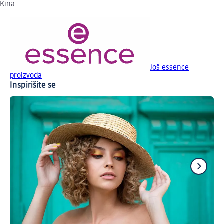
Kina
Još essence
proizvoda
Inspirišite se