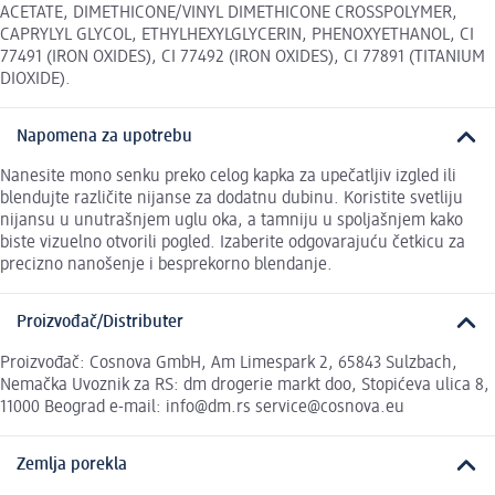
ACETATE, DIMETHICONE/VINYL DIMETHICONE CROSSPOLYMER,
CAPRYLYL GLYCOL, ETHYLHEXYLGLYCERIN, PHENOXYETHANOL, CI
77491 (IRON OXIDES), CI 77492 (IRON OXIDES), CI 77891 (TITANIUM
DIOXIDE).
Napomena za upotrebu
Nanesite mono senku preko celog kapka za upečatljiv izgled ili
blendujte različite nijanse za dodatnu dubinu. Koristite svetliju
nijansu u unutrašnjem uglu oka, a tamniju u spoljašnjem kako
biste vizuelno otvorili pogled. Izaberite odgovarajuću četkicu za
precizno nanošenje i besprekorno blendanje.
Proizvođač/Distributer
Proizvođač: Cosnova GmbH, Am Limespark 2, 65843 Sulzbach,
Nemačka Uvoznik za RS: dm drogerie markt doo, Stopićeva ulica 8,
11000 Beograd e-mail: info@dm.rs service@cosnova.eu
Zemlja porekla