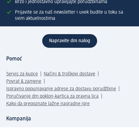
Brzo i jednostavno upravljajte porudžbinama
Prijavite se za naš newsletter i uvek budite u toku sa
svim aktuelnostima
Napravite dm nalog
Pomoć
Servis za kupce
Načini & troškovi dostave
Povrat & zamene
Ispravno popunjavanje adrese za dostavu porudžbine
Poručivanje dm poklon-kartica za pravna lica
Kako da prepoznate lažne nagradne igre
Kompanija
O nama
Društvena odgovornost
Posao