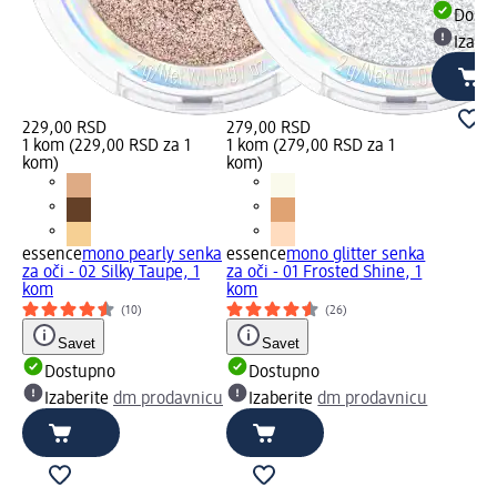
Dost
Izabe
229,00 RSD
279,00 RSD
1 kom (229,00 RSD za 1
1 kom (279,00 RSD za 1
kom)
kom)
essence
mono pearly senka
essence
mono glitter senka
za oči - 02 Silky Taupe, 1
za oči - 01 Frosted Shine, 1
kom
kom
(10)
(26)
Savet
Savet
Dostupno
Dostupno
Izaberite
dm prodavnicu
Izaberite
dm prodavnicu