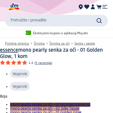
Pretražite i pronađite
Ekskluzivni kuponi u aplikaciji Moj dm
Početna stranica
Šminka
Šminka za oči
Senke i palete
essence
mono pearly senka za oči - 01 Golden
Glow, 1 kom
4.6
(
5 recenzija
)
Veganski
Veganski
Boja
mono pearly senka za oči - 03 Bronzed Espresso
mono pearly senka za oči - 02 Silky Taupe
mono pearly senka za oči - 01 Golden Glow