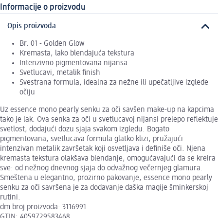
Informacije o proizvodu
Opis proizvoda
Br. 01 - Golden Glow
Kremasta, lako blendajuća tekstura
Intenzivno pigmentovana nijansa
Svetlucavi, metalik finish
Svestrana formula, idealna za nežne ili upečatljive izglede
očiju
Uz essence mono pearly senku za oči savšen make-up na kapcima
tako je lak. Ova senka za oči u svetlucavoj nijansi prelepo reflektuje
svetlost, dodajući dozu sjaja svakom izgledu. Bogato
pigmentovana, svetlucava formula glatko klizi, pružajući
intenzivan metalik završetak koji osvetljava i definiše oči. Njena
kremasta tekstura olakšava blendanje, omogućavajući da se kreira
sve: od nežnog dnevnog sjaja do odvažnog večernjeg glamura.
Smeštena u elegantno, prozirno pakovanje, essence mono pearly
senku za oči savršena je za dodavanje daška magije šminkerskoj
rutini.
dm broj proizvoda: 3116991
GTIN: 4059729583468