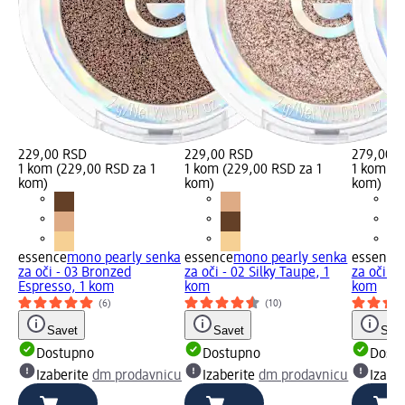
229,00 RSD
229,00 RSD
279,00 
1 kom (229,00 RSD za 1
1 kom (229,00 RSD za 1
1 kom (2
kom)
kom)
kom)
essence
mono pearly senka
essence
mono pearly senka
essence
za oči - 03 Bronzed
za oči - 02 Silky Taupe, 1
za oči - 
Espresso, 1 kom
kom
kom
(6)
(10)
Savet
Savet
Save
Dostupno
Dostupno
Dost
Izaberite
dm prodavnicu
Izaberite
dm prodavnicu
Izabe