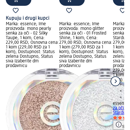
Kupuju i drugi kupci
Marka: essence; Ime
Marka: essence; Ime
Marka: e
proizvoda: mono pearly
proizvoda: mono glitter
proizvod
senka za oči - 02 Silky
senka za oči - 01 Frosted
senka za
Taupe, 1 kom; Cena:
Shine, 1 kom; Cena:
Stardust
229,00 RSD; Osnovna cena:
279,00 RSD; Osnovna cena:
279,00 R
1 kom (229,00 RSD za 1
1 kom (279,00 RSD za 1
1 kom (2
kom); Dostupnost: Status
kom); Dostupnost: Status
kom); Do
zelena Dostupno, Status
zelena Dostupno, Status
zelena D
siva Izaberite dm
siva Izaberite dm
siva Iza
prodavnicu
prodavnicu
prodavn
279,00 
1 kom (2
kom)
essence
za oči - 
Stardust
Save