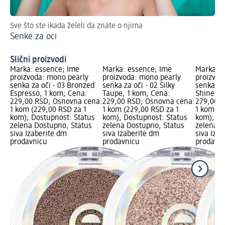
Sve što ste ikada želeli da znate o njima
Otk
Senke za oci
po
Na
Slični proizvodi
Marka: essence; Ime
Marka: essence; Ime
Marka: e
proizvoda: mono pearly
proizvoda: mono pearly
proizvod
senka za oči - 03 Bronzed
senka za oči - 02 Silky
senka za 
Espresso, 1 kom; Cena:
Taupe, 1 kom; Cena:
Shine, 1
229,00 RSD; Osnovna cena:
229,00 RSD; Osnovna cena:
279,00 R
1 kom (229,00 RSD za 1
1 kom (229,00 RSD za 1
1 kom (2
kom); Dostupnost: Status
kom); Dostupnost: Status
kom); Do
zelena Dostupno, Status
zelena Dostupno, Status
zelena D
siva Izaberite dm
siva Izaberite dm
siva Iza
prodavnicu
prodavnicu
prodavni