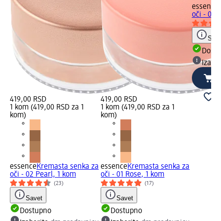
essence
oči - 04
Save
Dost
Izabe
419,00 RSD
419,00 RSD
1 kom (419,00 RSD za 1
1 kom (419,00 RSD za 1
kom)
kom)
essence
Kremasta senka za
essence
Kremasta senka za
oči - 02 Pearl, 1 kom
oči - 01 Rose, 1 kom
(23)
(17)
Savet
Savet
Dostupno
Dostupno