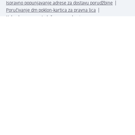
Ispravno popunjavanje adrese za dostavu porudžbine
Poručivanje dm poklon-kartica za pravna lica
Kako da prepoznate lažne nagradne igre
Kompanija
O nama
Društvena odgovornost
Posao
Odnos s javnošću
dm asortiman
Usluge u dm prodavnicama
dm svet
Načini plaćanja