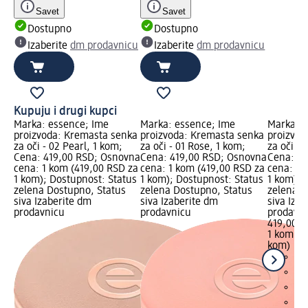
Savet
Savet
Dostupno
Dostupno
Izaberite
dm prodavnicu
Izaberite
dm prodavnicu
Kupuju i drugi kupci
Marka: essence; Ime
Marka: essence; Ime
Marka: e
proizvoda: Kremasta senka
proizvoda: Kremasta senka
proizvod
za oči - 02 Pearl, 1 kom;
za oči - 01 Rose, 1 kom;
za oči - 
Cena: 419,00 RSD; Osnovna
Cena: 419,00 RSD; Osnovna
Cena: 41
cena: 1 kom (419,00 RSD za
cena: 1 kom (419,00 RSD za
cena: 1 
1 kom); Dostupnost: Status
1 kom); Dostupnost: Status
1 kom); 
zelena Dostupno, Status
zelena Dostupno, Status
zelena D
siva Izaberite dm
siva Izaberite dm
siva Iza
prodavnicu
prodavnicu
prodavn
419,00 R
1 kom (4
kom)