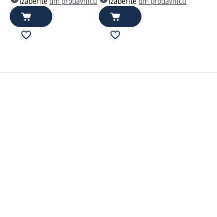
Izaberite
dm prodavnicu
Izaberite
dm prodavnicu