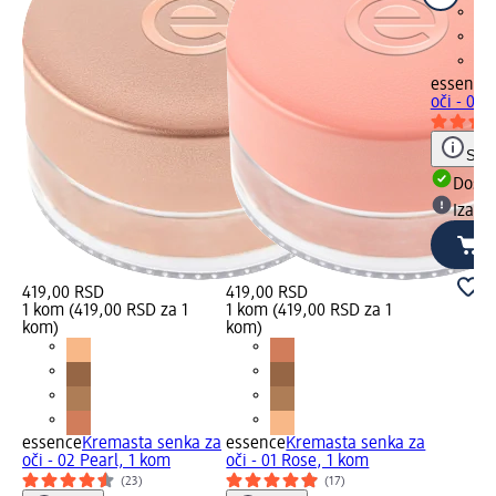
essence
oči - 04
Save
Dost
Izabe
419,00 RSD
419,00 RSD
1 kom (419,00 RSD za 1
1 kom (419,00 RSD za 1
kom)
kom)
essence
Kremasta senka za
essence
Kremasta senka za
oči - 02 Pearl, 1 kom
oči - 01 Rose, 1 kom
(23)
(17)