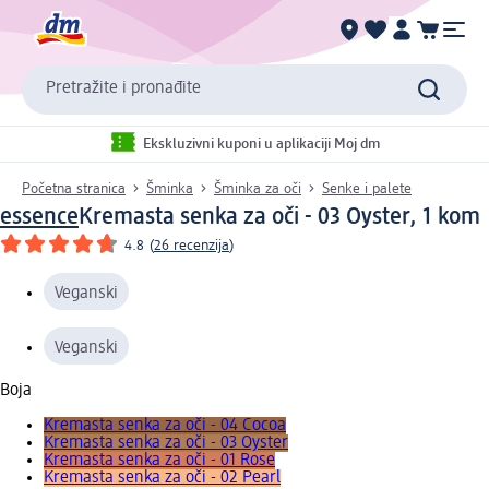
Pretražite i pronađite
Ekskluzivni kuponi u aplikaciji Moj dm
Početna stranica
Šminka
Šminka za oči
Senke i palete
essence
Kremasta senka za oči - 03 Oyster, 1 kom
4.8
(
26 recenzija
)
Veganski
Veganski
Boja
Kremasta senka za oči - 04 Cocoa
Kremasta senka za oči - 03 Oyster
Kremasta senka za oči - 01 Rose
Kremasta senka za oči - 02 Pearl