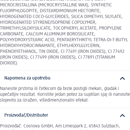
MICROCRISTALLINA (MICROCRYSTALLINE WAX), SYNTHETIC
FLUORPHLOGOPITE, DISTEARDIMONIUM HECTORITE,
HYDROGENATED COCO-GLYCERIDES, SILICA DIMETHYL SILYLATE,
HYDROGENATED STYRENE/ISOPRENE COPOLYMER,
TRIMETHYLSILOXYSILICATE, TOCOPHERYL ACETATE, PROPYLENE
CARBONATE, CALCIUM ALUMINUM BOROSILICATE,
POLYHYDROXYSTEARIC ACID, PENTAERYTHRITYL TETRA-DI-T-BUTYL
HYDROXYHYDROCINNAMATE, ETHYLHEXYLGLYCERIN,
PHENOXYETHANOL, TIN OXIDE, CI 77491 (IRON OXIDES), CI 77492
(IRON OXIDES), CI 77499 (IRON OXIDES), CI 77891 (TITANIUM
DIOXIDE).
Napomena za upotrebu
Nanesite prstima ili četkicom da biste postigli mekan, gladak i
upečatljiv rezultat. Koristite jedan potez za suptilan sjaj ili nanosite
slojevito za izražen, višedimenzionalni efekat.
Proizvođač/Distributer
Proizvođač: Cosnova GmbH, Am Limespark 2, 65843 Sulzbach,