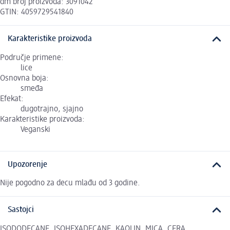
dm broj proizvoda: 3091042
GTIN: 4059729541840
Karakteristike proizvoda
Područje primene:
lice
Osnovna boja:
smeđa
Efekat:
dugotrajno, sjajno
Karakteristike proizvoda:
Veganski
Upozorenje
Nije pogodno za decu mlađu od 3 godine.
Sastojci
ISODODECANE, ISOHEXADECANE, KAOLIN, MICA, CERA