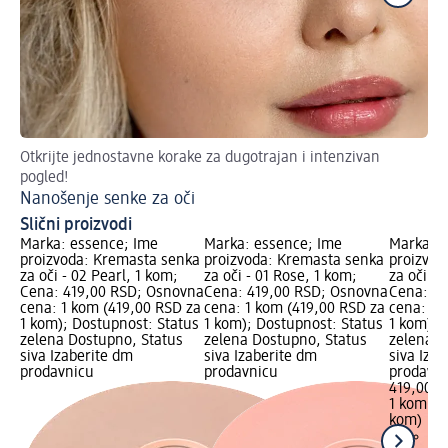
Otkrijte jednostavne korake za dugotrajan i intenzivan
Sve
pogled!
Se
Nanošenje senke za oči
Slični proizvodi
Marka: essence; Ime
Marka: essence; Ime
Marka: e
proizvoda: Kremasta senka
proizvoda: Kremasta senka
proizvod
za oči - 02 Pearl, 1 kom;
za oči - 01 Rose, 1 kom;
za oči - 
Cena: 419,00 RSD; Osnovna
Cena: 419,00 RSD; Osnovna
Cena: 41
cena: 1 kom (419,00 RSD za
cena: 1 kom (419,00 RSD za
cena: 1 
1 kom); Dostupnost: Status
1 kom); Dostupnost: Status
1 kom); 
zelena Dostupno, Status
zelena Dostupno, Status
zelena D
siva Izaberite dm
siva Izaberite dm
siva Iza
prodavnicu
prodavnicu
prodavn
419,00 R
1 kom (4
kom)