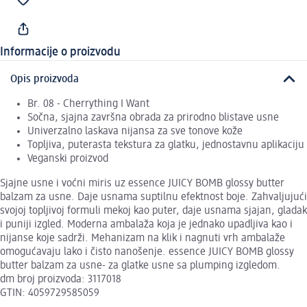
Informacije o proizvodu
Opis proizvoda
Br. 08 - Cherrything I Want
Sočna, sjajna završna obrada za prirodno blistave usne
Univerzalno laskava nijansa za sve tonove kože
Topljiva, puterasta tekstura za glatku, jednostavnu aplikaciju
Veganski proizvod
Sjajne usne i voćni miris uz essence JUICY BOMB glossy butter
balzam za usne. Daje usnama suptilnu efektnost boje. Zahvaljujući
svojoj topljivoj formuli mekoj kao puter, daje usnama sjajan, gladak
i puniji izgled. Moderna ambalaža koja je jednako upadljiva kao i
nijanse koje sadrži. Mehanizam na klik i nagnuti vrh ambalaže
omogućavaju lako i čisto nanošenje. essence JUICY BOMB glossy
butter balzam za usne- za glatke usne sa plumping izgledom.
dm broj proizvoda: 3117018
GTIN: 4059729585059