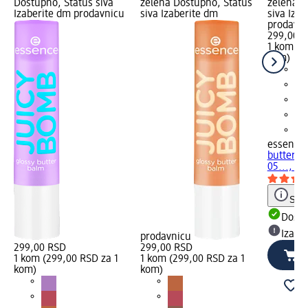
Dostupno, Status siva
zelena Dostupno, Status
zelena D
Izaberite dm prodavnicu
siva Izaberite dm
siva Iza
prodavn
299,00 
1 kom (2
kom)
essence
butter b
05..., 1 
Save
Dost
Izabe
prodavnicu
299,00 RSD
299,00 RSD
1 kom (299,00 RSD za 1
1 kom (299,00 RSD za 1
kom)
kom)