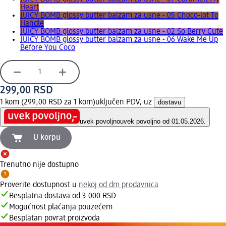
Heart
JUICY BOMB glossy butter balzam za usne - 05 Choco-lot To
Handle
JUICY BOMB glossy butter balzam za usne - 02 So Berry Cute
JUICY BOMB glossy butter balzam za usne - 06 Wake Me Up
Before You Coco
299,00 RSD
1 kom (299,00 RSD za 1 kom)
uključen PDV, uz
dostavu
uvek povoljno
uvek povoljno od 01.05.2026.
U korpu
Trenutno nije dostupno
Proverite dostupnost u
nekoj od dm prodavnica
Besplatna dostava od 3.000 RSD
Mogućnost plaćanja pouzećem
Besplatan povrat proizvoda