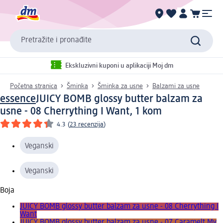
Pretražite i pronađite
Ekskluzivni kuponi u aplikaciji Moj dm
Početna stranica
Šminka
Šminka za usne
Balzami za usne
essence
JUICY BOMB glossy butter balzam za
usne - 08 Cherrything I Want, 1 kom
4.3
(
23 recenzija
)
Veganski
Veganski
Boja
JUICY BOMB glossy butter balzam za usne - 08 Cherrything I
Want
JUICY BOMB glossy butter balzam za usne - 07 Caramelt My