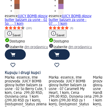
essence
JUICY BOMB glossy
essence
JUICY BOMB glossy
butter balzam za usne - 02
butter balzam za usne -
So..., 1 kom
07..., 1 kom
(201)
(9)
Savet
Savet
Dostupno
Dostupno
Izaberite
dm prodavnicu
Izaberite
dm prodavnicu
Kupuju i drugi kupci
Marka: essence; Ime
Marka: essence; Ime
Marka: e
proizvoda: JUICY BOMB
proizvoda: JUICY BOMB
proizvod
glossy butter balzam za
glossy butter balzam za
glossy b
usne - 02 So Berry Cute, 1
usne - 07 Caramelt My
usne - 0
kom; Cena: 299,00 RSD;
Heart, 1 kom; Cena:
Handle, 
Osnovna cena: 1 kom
299,00 RSD; Osnovna cena:
299,00 R
(299,00 RSD za 1 kom);
1 kom (299,00 RSD za 1
1 kom (2
Dostupnost: Status zelena
kom); Dostupnost: Status
kom); Do