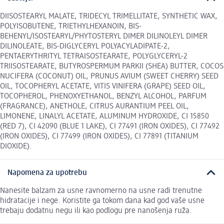
DIISOSTEARYL MALATE, TRIDECYL TRIMELLITATE, SYNTHETIC WAX,
POLYISOBUTENE, TRIETHYLHEXANOIN, BIS-
BEHENYL/ISOSTEARYL/PHYTOSTERYL DIMER DILINOLEYL DIMER
DILINOLEATE, BIS-DIGLYCERYL POLYACYLADIPATE-2,
PENTAERYTHRITYL TETRAISOSTEARATE, POLYGLYCERYL-2
TRIISOSTEARATE, BUTYROSPERMUM PARKII (SHEA) BUTTER, COCOS
NUCIFERA (COCONUT) OIL, PRUNUS AVIUM (SWEET CHERRY) SEED
OIL, TOCOPHERYL ACETATE, VITIS VINIFERA (GRAPE) SEED OIL,
TOCOPHEROL, PHENOXYETHANOL, BENZYL ALCOHOL, PARFUM
(FRAGRANCE), ANETHOLE, CITRUS AURANTIUM PEEL OIL,
LIMONENE, LINALYL ACETATE, ALUMINUM HYDROXIDE, CI 15850
(RED 7), CI 42090 (BLUE 1 LAKE), CI 77491 (IRON OXIDES), CI 77492
(IRON OXIDES), CI 77499 (IRON OXIDES), CI 77891 (TITANIUM
DIOXIDE).
Napomena za upotrebu
Nanesite balzam za usne ravnomerno na usne radi trenutne
hidratacije i nege. Koristite ga tokom dana kad god vaše usne
trebaju dodatnu negu ili kao podlogu pre nanošenja ruža.