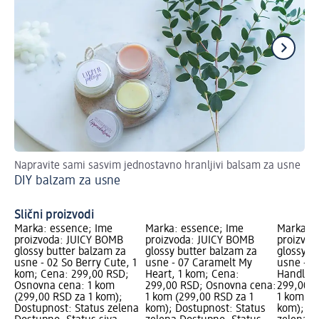
Napravite sami sasvim jednostavno hranljivi balsam za usne
Ka
DIY balzam za usne
Šm
Slični proizvodi
Marka: essence; Ime
Marka: essence; Ime
Marka: e
proizvoda: JUICY BOMB
proizvoda: JUICY BOMB
proizvod
glossy butter balzam za
glossy butter balzam za
glossy b
usne - 02 So Berry Cute, 1
usne - 07 Caramelt My
usne - 0
kom; Cena: 299,00 RSD;
Heart, 1 kom; Cena:
Handle, 
Osnovna cena: 1 kom
299,00 RSD; Osnovna cena:
299,00 R
(299,00 RSD za 1 kom);
1 kom (299,00 RSD za 1
1 kom (2
Dostupnost: Status zelena
kom); Dostupnost: Status
kom); Do