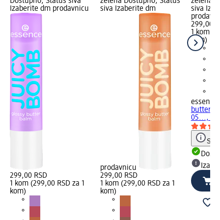
Dostupno, Status siva
zelena Dostupno, Status
zelena D
Izaberite dm prodavnicu
siva Izaberite dm
siva Iza
prodavn
299,00 
1 kom (2
kom)
essence
butter b
05..., 1 
Save
Dost
Izabe
prodavnicu
299,00 RSD
299,00 RSD
1 kom (299,00 RSD za 1
1 kom (299,00 RSD za 1
kom)
kom)