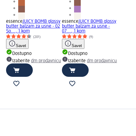
essence
JUICY BOMB glossy
essence
JUICY BOMB glossy
butter balzam za usne - 02
butter balzam za usne -
So..., 1 kom
07..., 1 kom
(201)
(9)
Savet
Savet
Dostupno
Dostupno
Izaberite
dm prodavnicu
Izaberite
dm prodavnicu