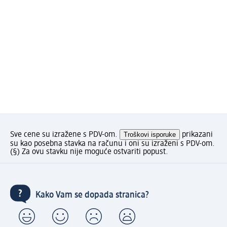
Sve cene su izražene s PDV-om.
Troškovi isporuke
prikazani
su kao posebna stavka na računu i oni su izraženi s PDV-om.
(§) Za ovu stavku nije moguće ostvariti popust.
Kako Vam se dopada stranica?