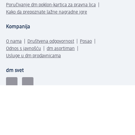
Poručivanje dm poklon-kartica za pravna lica
Kako da prepoznate lažne nagradne igre
Kompanija
O nama
Društvena odgovornost
Posao
Odnos s javnošću
dm asortiman
Usluge u dm prodavnicama
dm svet
Načini plaćanja