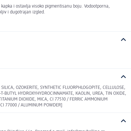
apka i ostavlja visoko pigmentisanu boju. Vodootporna,
iv i dugotrajan izgled.
SILICA, OZOKERITE, SYNTHETIC FLUORPHLOGOPITE, CELLULOSE,
-T-BUTYL HYDROXYHYDROCINNAMATE, KAOLIN, UREA, TIN OXIDE,
 TITANIUM DIOXIDE, MICA, CI 77510 / FERRIC AMMONIUM
E, CI 77000 / ALUMINUM POWDER]