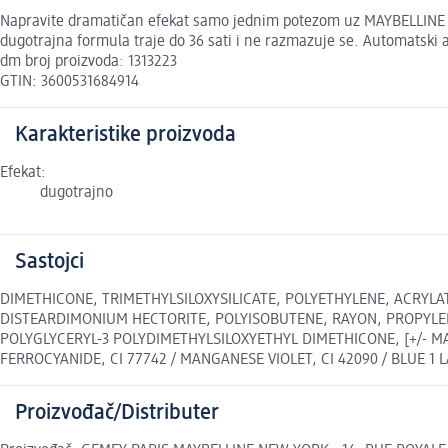
Napravite dramatičan efekat samo jednim potezom uz MAYBELLINE N
dugotrajna formula traje do 36 sati i ne razmazuje se. Automatski
dm broj proizvoda: 1313223
GTIN: 3600531684914
Karakteristike proizvoda
Efekat:
dugotrajno
Sastojci
DIMETHICONE, TRIMETHYLSILOXYSILICATE, POLYETHYLENE, ACRYL
DISTEARDIMONIUM HECTORITE, POLYISOBUTENE, RAYON, PROPYLEN
POLYGLYCERYL-3 POLYDIMETHYLSILOXYETHYL DIMETHICONE, [+/- MAY C
FERROCYANIDE, CI 77742 / MANGANESE VIOLET, CI 42090 / BLUE 1 
Proizvođač/Distributer