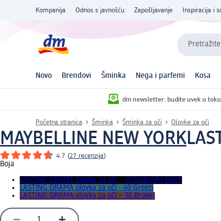
Kompanija
Odnos s javnošću
Zapošljavanje
Inspiracija i s
Pretražite
Novo
Brendovi
Šminka
Nega i parfemi
Kosa
dm newsletter: budite uvek u toku
Početna stranica
Šminka
Šminka za oči
Olovke za oči
MAYBELLINE NEW YORK
LAST
4.7
(
27 recenzija
)
Boja
LASTING DRAMA olovka za oči – 10 Midnight Black
LASTING DRAMA olovka za oči - 40 Green
LASTING DRAMA olovka za oči – 30 Brown