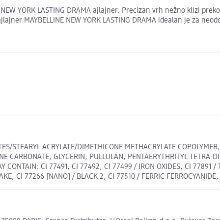
EW YORK LASTING DRAMA ajlajner. Precizan vrh nežno klizi preko k
 ajlajner MAYBELLINE NEW YORK LASTING DRAMA idealan je za neodolj
ATES/STEARYL ACRYLATE/DIMETHICONE METHACRYLATE COPOLYMER, 
E CARBONATE, GLYCERIN, PULLULAN, PENTAERYTHRITYL TETRA-DI
ONTAIN: CI 77491, CI 77492, CI 77499 / IRON OXIDES, CI 77891 /
LAKE, CI 77266 [NANO] / BLACK 2, CI 77510 / FERRIC FERROCYANID