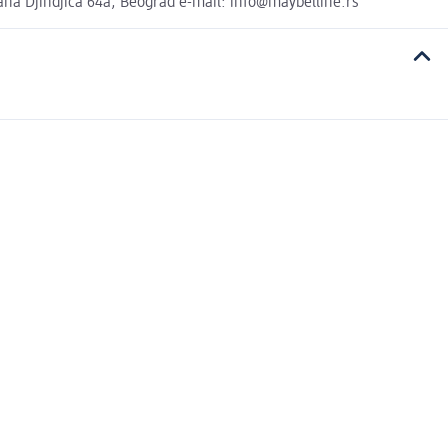
na Djindjica 64a, Beograd e-mail: info@maybelline.rs