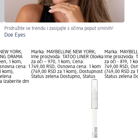
Pridružite se trendu i zasijajte s očima poput srninih!
Doe Eyes
 NEW YORK;
Marka: MAYBELLINE NEW YORK;
Marka: MAYBEL
TING DRAMA
Ime proizvoda: TATOO LINER Olovka
Ime proizvoda: 
reen, 1 kom;
za oči – 970, 1 kom; Cena:
za oči - 819, 1 
snovna cena: 1
749,00 RSD; Osnovna cena: 1 kom
749,00 RSD; Os
1 kom);
(749,00 RSD za 1 kom); Dostupnost:
(749,00 RSD za 
zelena
Status zelena Dostupno, Status
Status zelena D
a Izaberite dm