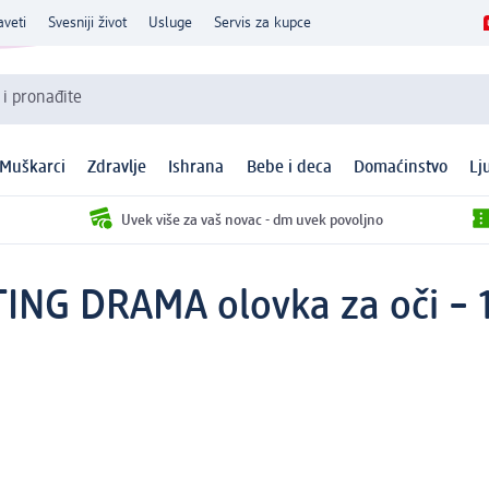
aveti
Svesniji život
Usluge
Servis za kupce
 i pronađite
Muškarci
Zdravlje
Ishrana
Bebe i deca
Domaćinstvo
Lj
Uvek više za vaš novac - dm uvek povoljno
ING DRAMA olovka za oči – 1