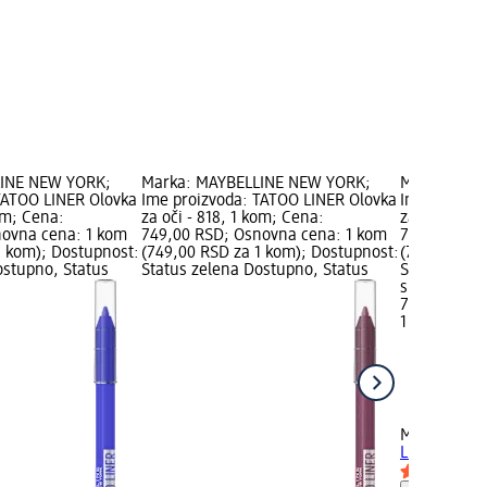
LINE NEW YORK;
Marka: MAYBELLINE NEW YORK;
Marka: MAY
TATOO LINER Olovka
Ime proizvoda: TATOO LINER Olovka
Ime proizvo
kom; Cena:
za oči - 818, 1 kom; Cena:
za oči – 817
novna cena: 1 kom
749,00 RSD; Osnovna cena: 1 kom
749,00 RSD
1 kom); Dostupnost:
(749,00 RSD za 1 kom); Dostupnost:
(749,00 RSD
ostupno, Status
Status zelena Dostupno, Status
Status zele
siva Izaber
749,00 RSD
1 kom (749,
MAYBELLIN
LINER Olovka