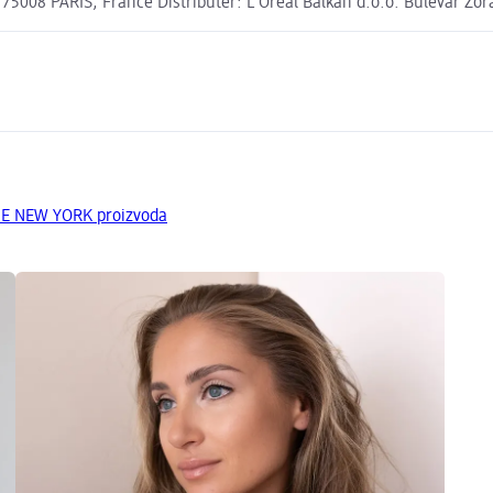
08 PARIS, France Distributer: L'Oreal Balkan d.o.o. Bulevar Zora
NE NEW YORK proizvoda