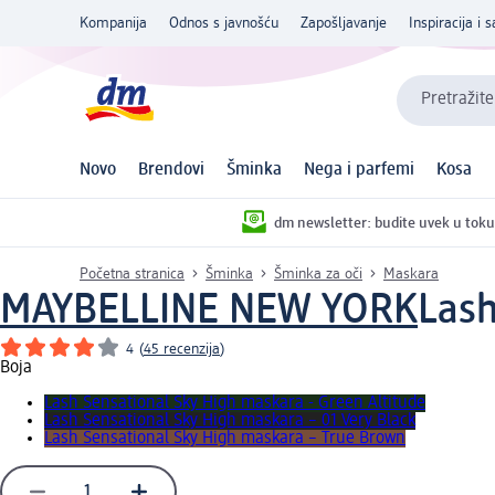
Kompanija
Odnos s javnošću
Zapošljavanje
Inspiracija i s
Pretražite
Novo
Brendovi
Šminka
Nega i parfemi
Kosa
dm newsletter: budite uvek u toku
Početna stranica
Šminka
Šminka za oči
Maskara
MAYBELLINE NEW YORK
Lash
4
(
45 recenzija
)
Boja
Lash Sensational Sky High maskara - Green Altitude
Lash Sensational Sky High maskara – 01 Very Black
Lash Sensational Sky High maskara – True Brown