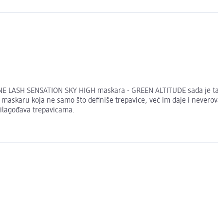
LINE LASH SENSATION SKY HIGH maskara - GREEN ALTITUDE sada je ta
 maskaru koja ne samo što definiše trepavice, već im daje i neverov
rilagođava trepavicama.