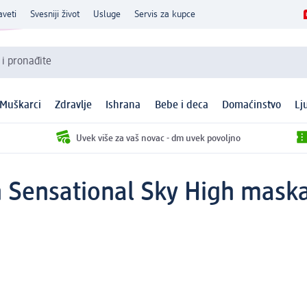
aveti
Svesniji život
Usluge
Servis za kupce
 i pronađite
Muškarci
Zdravlje
Ishrana
Bebe i deca
Domaćinstvo
Lj
Uvek više za vaš novac - dm uvek povoljno
 Sensational Sky High maska