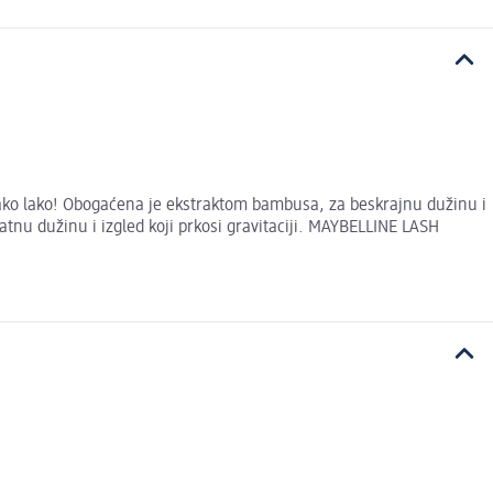
ko lako! Obogaćena je ekstraktom bambusa, za beskrajnu dužinu i
atnu dužinu i izgled koji prkosi gravitaciji. MAYBELLINE LASH