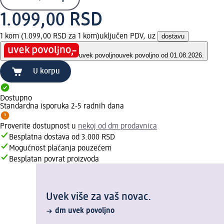
1.099,00 RSD
1 kom (1.099,00 RSD za 1 kom)
uključen PDV, uz
dostavu
uvek povoljno
uvek povoljno od 01.08.2026.
U korpu
Dostupno
Standardna isporuka 2-5 radnih dana
Proverite dostupnost u
nekoj od dm prodavnica
Besplatna dostava od 3.000 RSD
Mogućnost plaćanja pouzećem
Besplatan povrat proizvoda
Uvek više za vaš novac.
dm uvek povoljno