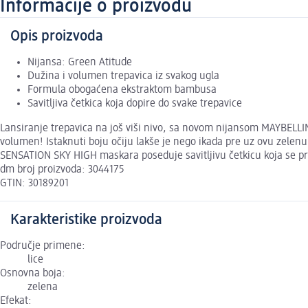
Informacije o proizvodu
Opis proizvoda
Nijansa: Green Atitude
Dužina i volumen trepavica iz svakog ugla
Formula obogaćena ekstraktom bambusa
Savitljiva četkica koja dopire do svake trepavice
Lansiranje trepavica na još viši nivo, sa novom nijansom MAYBEL
volumen! Istaknuti boju očiju lakše je nego ikada pre uz ovu zelenu
SENSATION SKY HIGH maskara poseduje savitljivu četkicu koja se p
dm broj proizvoda: 3044175
GTIN: 30189201
Karakteristike proizvoda
Područje primene:
lice
Osnovna boja:
zelena
Efekat: