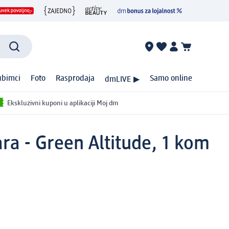
ubimci
Foto
Rasprodaja
Samo online
dmLIVE ▶
Ekskluzivni kuponi u aplikaciji Moj dm
ra - Green Altitude, 1 kom