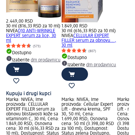
2.449,00 RSD
30 ml (816,33 RSD za 10 ml)
1.849,00 RSD
NIVEA
Q10 ANTI-WRINKLE
30 ml (616,33 RSD za 10 ml)
EXPERT serum za lice, 30
NIVEA
CELLULAR EXPERT
ml
FILLER serum za obnovu...,
30 ml
(573)
(807)
Dostupno
Dostupno
Izaberite
dm prodavnicu
Izaberite
dm prodavnicu
Kupuju i drugi kupci
Marka: NIVEA; Ime
Marka: NIVEA; Ime
Marka: N
proizvoda: CELLULAR
proizvoda: Cellular Expert
proizvoda
EXPERT FILLER serum za
Lift - dnevna krema, SPF
Lift - n
obnovu blistavosti kože sa
30, 50 ml; Cena:
Cena: 1.
vitaminom C, 30 ml; Cena:
1.699,00 RSD; Osnovna
Osnovna 
1.849,00 RSD; Osnovna
cena: 50 ml (3.398,00 RSD
(3.398,0
cena: 30 ml (616,33 RSD za
za 100 ml); Dostupnost:
Dostupno
10 ml); Dostupnost: Status
Status zelena Dostupno,
Dostupno