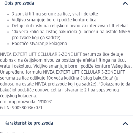
Opis proizvoda
3-zonski lifting serum: za lice, vrat i dekolte
Vidljivo smanjuje bore i podiže konture lica
Deluje dubinski na ćelijskom nivou za intenzivan lift efekat
10x veća količina čistog bakučiola (u odnosu na ostale NIVEA
proizvode koji ga sadrže)
Podstiče stvaranje kolagena
NIVEA EXPERT LIFT CELLULAR 3-ZONE LIFT serum za lice deluje
dubinski na ćelijskom nivou za postizanje efekta liftinga na licu,
vratu i dekolteu. Vidljivo smanjuje bore i podiže konture Vašeg lica.
Unapređenu formulu NIVEA EXPERT LIFT CELLULAR 3-ZONE LIFT
seruma za lice odlikuje 10x veća količina čistog bakučiola¹ (u
odnosu na ostale NIVEA proizvode koji ga sadrže). ¹Dokazano je da
bakučiol podstiče obnovu ćelija i stvaranje 2 tipa sopstvenog
ćelijskog kolagena.
dm broj proizvoda: 1910031
GTIN: 9005800367071
Karakteristike proizvoda