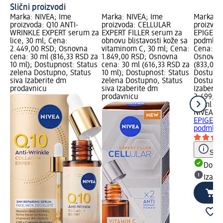
Slični proizvodi
Marka: NIVEA; Ime
Marka: NIVEA; Ime
Marka: N
proizvoda: Q10 ANTI-
proizvoda: CELLULAR
proizvod
WRINKLE EXPERT serum za
EXPERT FILLER serum za
EPIGENT
lice, 30 ml; Cena:
obnovu blistavosti kože sa
podmlađi
2.449,00 RSD; Osnovna
vitaminom C, 30 ml; Cena:
Cena: 2.
cena: 30 ml (816,33 RSD za
1.849,00 RSD; Osnovna
Osnovna 
10 ml); Dostupnost: Status
cena: 30 ml (616,33 RSD za
(833,00 
zelena Dostupno, Status
10 ml); Dostupnost: Status
Dostupno
siva Izaberite dm
zelena Dostupno, Status
Dostupno
prodavnicu
siva Izaberite dm
Izaberit
prodavnicu
2.499,0
30 ml (8
NIVEA
CE
EPIGENT
podmlađi
Save
Dost
Izabe