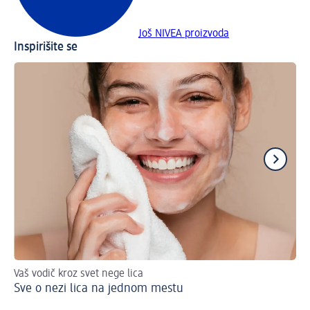
Još NIVEA proizvoda
Inspirišite se
Vaš vodič kroz svet nege lica
On
Sve o nezi lica na jednom mestu
Ko