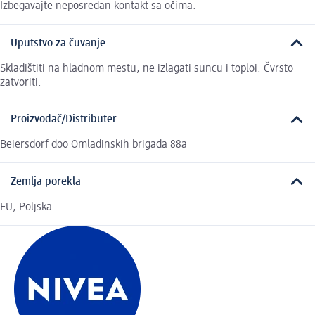
Izbegavajte neposredan kontakt sa očima.
Uputstvo za čuvanje
Skladištiti na hladnom mestu, ne izlagati suncu i toploi. Čvrsto
zatvoriti.
Proizvođač/Distributer
Beiersdorf doo Omladinskih brigada 88a
Zemlja porekla
EU, Poljska