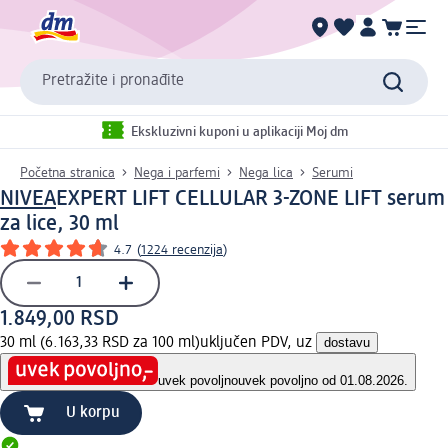
Pretražite i pronađite
Ekskluzivni kuponi u aplikaciji Moj dm
Početna stranica
Nega i parfemi
Nega lica
Serumi
NIVEA
EXPERT LIFT CELLULAR 3-ZONE LIFT serum
za lice, 30 ml
4.7
(
1224 recenzija
)
1.849,00 RSD
30 ml (6.163,33 RSD za 100 ml)
uključen PDV, uz
dostavu
uvek povoljno
uvek povoljno od 01.08.2026.
U korpu