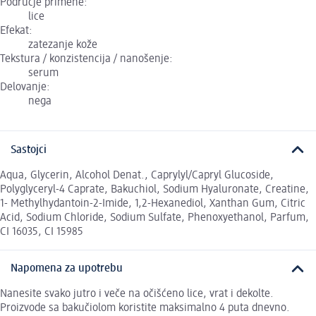
Područje primene:
lice
Efekat:
zatezanje kože
Tekstura / konzistencija / nanošenje:
serum
Delovanje:
nega
Sastojci
Aqua, Glycerin, Alcohol Denat., Caprylyl/Capryl Glucoside,
Polyglyceryl-4 Caprate, Bakuchiol, Sodium Hyaluronate, Creatine,
1- Methylhydantoin-2-Imide, 1,2-Hexanediol, Xanthan Gum, Citric
Acid, Sodium Chloride, Sodium Sulfate, Phenoxyethanol, Parfum,
CI 16035, CI 15985
Napomena za upotrebu
Nanesite svako jutro i veče na očišćeno lice, vrat i dekolte.
Proizvode sa bakučiolom koristite maksimalno 4 puta dnevno.