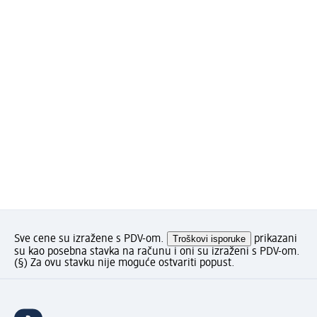
Sve cene su izražene s PDV-om.
Troškovi isporuke
prikazani
su kao posebna stavka na računu i oni su izraženi s PDV-om.
(§) Za ovu stavku nije moguće ostvariti popust.