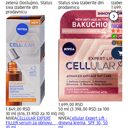
zelena Dostupno, Status
Status siva Izaberite dm
Izaberit
siva Izaberite dm
prodavnicu
1.699,00
prodavnicu
50 ml (3
ml)
NIVEA
Cel
noćna kr
Dost
Izabe
1.699,00 RSD
1.849,00 RSD
50 ml (3.398,00 RSD za 100
30 ml (616,33 RSD za 10 ml)
ml)
NIVEA
CELLULAR EXPERT
NIVEA
Cellular Expert Lift -
FILLER serum za obnovu...,
dnevna krema, SPF 30, 50
30 ml
ml