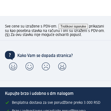
Sve cene su izražene s PDV-om.
Troškovi isporuke
prikazani
su kao posebna stavka na računu i oni su izraženi s PDV-om.
(§) Za ovu stavku nije moguće ostvariti popust.
Kako Vam se dopada stranica?
Kupujte brzo i udobno s dm nalogom
Besplatna dostava za sve porudžbine preko 3.000 RSD