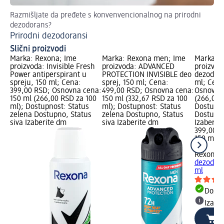
Razmišljate da pređete s konvenvencionalnog na prirodni
Daj
dezodorans?
Pr
Prirodni dezodoransi
Slični proizvodi
Marka: Rexona; Ime
Marka: Rexona men; Ime
Marka: 
proizvoda: Invisible Fresh
proizvoda: ADVANCED
proizvoda
Power antiperspirant u
PROTECTION INVISIBLE deo
dezodora
spreju, 150 ml; Cena:
sprej, 150 ml; Cena:
ml; Cena
399,00 RSD; Osnovna cena:
499,00 RSD; Osnovna cena:
Osnovna 
150 ml (266,00 RSD za 100
150 ml (332,67 RSD za 100
(266,00 
ml); Dostupnost: Status
ml); Dostupnost: Status
Dostupno
zelena Dostupno, Status
zelena Dostupno, Status
Dostupno
siva Izaberite dm
siva Izaberite dm
Izaberit
399,00 
150 ml (
ml)
Rexona 
dezodora
ml
Dost
Izabe