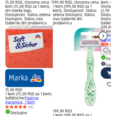
15,00 RSD; Osnovna cena: 1
199,00 RSD; Osnovna cena:
kom; Cen
kom (15,00 RSD za 1 kom);
1 kom (199,00 RSD za 1
Osnovna
dm marka logo;
kom); Dostupnost: Status
(2,99 RS
Dostupnost: Status zelena
zelena Dostupno, Status
Dostupno
Dostupno, Status siva
siva Izaberite dm
Dostupno
Izaberite dm prodavnicu
prodavnicu
Izaberit
209,00 
70 kom (
Kosili
Ult
maramice
Save
Dost
Izabe
15,00 RSD
1 kom (15,00 RSD za 1 kom)
Soft&Sicher
Papirne
maramice, 1 kom
(35)
199,00 RSD
Dostupno
1 kom (199,00 RSD za 1