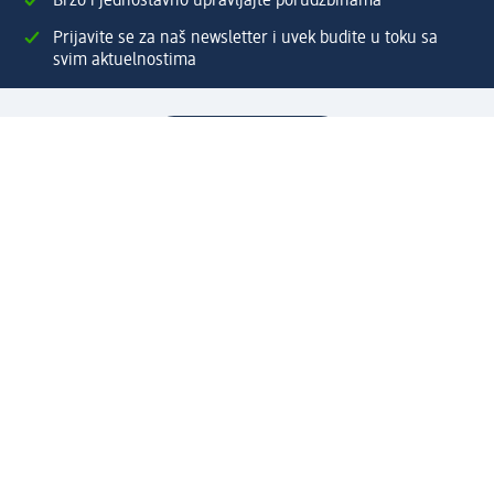
Brzo i jednostavno upravljajte porudžbinama
Prijavite se za naš newsletter i uvek budite u toku sa
svim aktuelnostima
Napravite dm nalog
Pomoć
Servis za kupce
Načini & troškovi dostave
Povrat & zamene
Ispravno popunjavanje adrese za dostavu porudžbine
Poručivanje dm poklon-kartica za pravna lica
Kako da prepoznate lažne nagradne igre
Kompanija
O nama
Društvena odgovornost
Posao