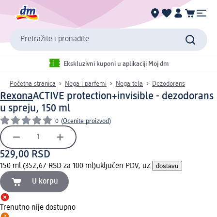
Pretražite i pronađite
Ekskluzivni kuponi u aplikaciji Moj dm
Početna stranica
Nega i parfemi
Nega tela
Dezodorans
Rexona
ACTIVE protection+invisible - dezodorans
u spreju, 150 ml
0
(
Ocenite proizvod
)
529,00 RSD
150 ml (352,67 RSD za 100 ml)
uključen PDV, uz
dostavu
U korpu
Trenutno nije dostupno