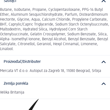
Sastojci
Butane, Isobutane, Propane, Cyclopentasiloxane, PPG-14 Butyl
Ether, Aluminum Sesquichlorohydrate, Parfum, Disteardimonium
Hectorite, Glycine, Aqua, Calcium Chloride, Propylene Carbonate,
BHT, Caprylic/Capric Triglyceride, Sodium Starch Octenylsuccinate,
Maltodextrin, Hydrated Silica, Hydrolysed Corn Starch
Octenylsuccinate, Gelatin Crosspolymer, Sodium Benzoate, Silica,
Alpha- Isomethyl Ionone, Benzyl Alcohol, Benzyl Benzoate, Benzyl
Salicylate, Citronellol, Geraniol, Hexyl Cinnamal, Limonene,
Linalool.
Proizvođač/Distributer
Mercata VT d.o.o. Autoput za Zagreb 18, 11080 Beograd, Srbija
Zemlja porekla
Velika Britanija