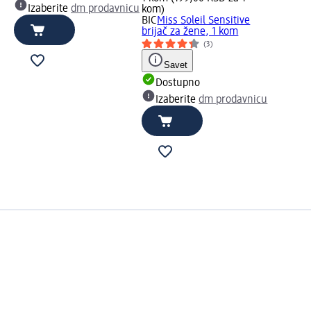
Izaberite
dm prodavnicu
kom)
BIC
Miss Soleil Sensitive
brijač za žene, 1 kom
(3)
Savet
Dostupno
Izaberite
dm prodavnicu