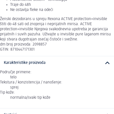
Traje do 48h
Ne ostavlja fleke na odeći
Ženski dezodorans u spreju Rexona ACTIVE protection+invisible
štiti do 48 sati od znojenja i neprijatnih mirisa. ACTIVE
protection+invisible Njegova svakodnevna upotreba je garancija
prijatnih i suvih pazuha. Uživajte u invisible pure laganom mirisu
koji stvara dugotrajan osećaj čistoće i svežine.
dm broj proizvoda: 2098857
GTIN: 8710447171301
Karakteristike proizvoda
Područje primene:
telo
Tekstura / konzistencija / nanošenje:
sprej
Tip kože:
normalna/svaki tip kože