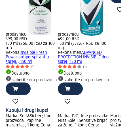
prodavnicu
prodavnicu
399,00 RSD
499,00 RSD
150 ml (266,00 RSD za 100
150 ml (332,67 RSD za 100
ml)
ml)
Rexona
Invisible Fresh
Rexona men
ADVANCED
Power antiperspirant u
PROTECTION INVISIBLE deo
spreju, 150 ml
sprej, 150 ml
(1)
(1)
Dostupno
Dostupno
Izaberite
dm prodavnicu
Izaberite
dm prodavnicu
Kupuju i drugi kupci
Marka: Soft&Sicher; Ime
Marka: BIC; Ime proizvoda:
Marka: K
proizvoda: Papirne
Miss Soleil Sensitive brijač
proizvoda
maramice, 1 kom; Cena:
za žene, 1 kom; Cena:
vlažne m