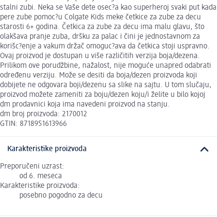
stalni zubi. Neka se Vaše dete osec?a kao superheroj svaki put kada
pere zube pomoc?u Colgate Kids meke četkice za zube za decu
starosti 6+ godina. Četkica za zube za decu ima malu glavu, što
olakšava pranje zuba, dršku za palac i čini je jednostavnom za
korišc?enje a vakum držač omoguc?ava da četkica stoji uspravno.
Ovaj proizvod je dostupan u više različitih verzija boja/dezena.
Prilikom ove porudžbine, nažalost, nije moguće unapred odabrati
određenu verziju. Može se desiti da boja/dezen proizvoda koji
dobijete ne odgovara boji/dezenu sa slike na sajtu. U tom slučaju,
proizvod možete zameniti za boju/dezen koju/i želite u bilo kojoj
dm prodavnici koja ima navedeni proizvod na stanju.
dm broj proizvoda: 2170012
GTIN: 8718951613966
Karakteristike proizvoda
Preporučeni uzrast:
od 6. meseca
Karakteristike proizvoda:
posebno pogodno za decu