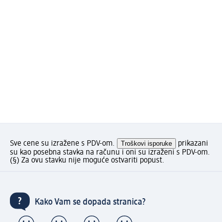
Sve cene su izražene s PDV-om.
Troškovi isporuke
prikazani
su kao posebna stavka na računu i oni su izraženi s PDV-om.
(§) Za ovu stavku nije moguće ostvariti popust.
Kako Vam se dopada stranica?