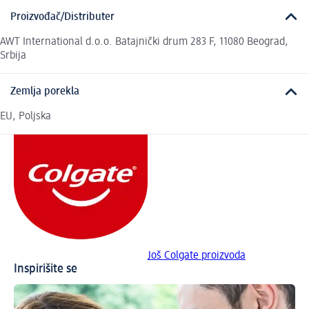
Proizvođač/Distributer
AWT International d.o.o. Batajnički drum 283 F, 11080 Beograd,
Srbija
Zemlja porekla
EU, Poljska
Još Colgate proizvoda
Inspirišite se