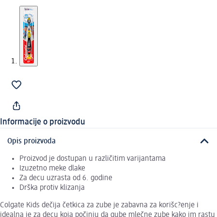
Informacije o proizvodu
Opis proizvoda
Proizvod je dostupan u različitim varijantama
Izuzetno meke dlake
Za decu uzrasta od 6. godine
Drška protiv klizanja
Colgate Kids dečija četkica za zube je zabavna za korišc?enje i
idealna je za decu koja počinju da gube mlečne zube kako im rastu