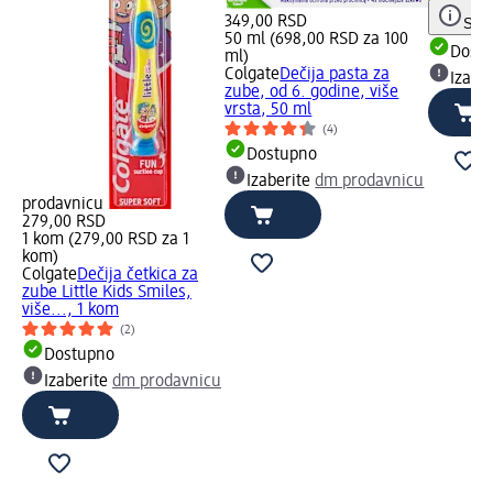
349,00 RSD
Save
50 ml (698,00 RSD za 100
Dost
ml)
Colgate
Dečija pasta za
Izabe
zube, od 6. godine, više
vrsta, 50 ml
(4)
Dostupno
Izaberite
dm prodavnicu
prodavnicu
279,00 RSD
1 kom (279,00 RSD za 1
kom)
Colgate
Dečija četkica za
zube Little Kids Smiles,
više..., 1 kom
(2)
Dostupno
Izaberite
dm prodavnicu