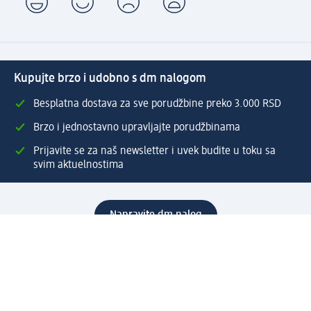
Kupujte brzo i udobno s dm nalogom
Besplatna dostava za sve porudžbine preko 3.000 RSD
Brzo i jednostavno upravljajte porudžbinama
Prijavite se za naš newsletter i uvek budite u toku sa
svim aktuelnostima
Napravite dm nalog
Pomoć
Servis za kupce
Načini & troškovi dostave
Povrat & zamene