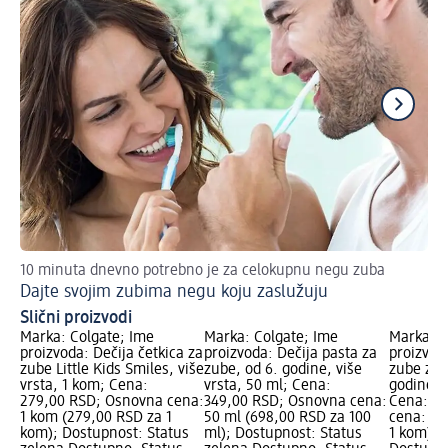
10 minuta dnevno potrebno je za celokupnu negu zuba
Ko
Dajte svojim zubima negu koju zaslužuju
Me
Slični proizvodi
Marka: Colgate; Ime
Marka: Colgate; Ime
Marka: D
proizvoda: Dečija četkica za
proizvoda: Dečija pasta za
proizvod
zube Little Kids Smiles, više
zube, od 6. godine, više
zube za 
vrsta, 1 kom; Cena:
vrsta, 50 ml; Cena:
godine, v
279,00 RSD; Osnovna cena:
349,00 RSD; Osnovna cena:
Cena: 16
1 kom (279,00 RSD za 1
50 ml (698,00 RSD za 100
cena: 2 
kom); Dostupnost: Status
ml); Dostupnost: Status
1 kom); 