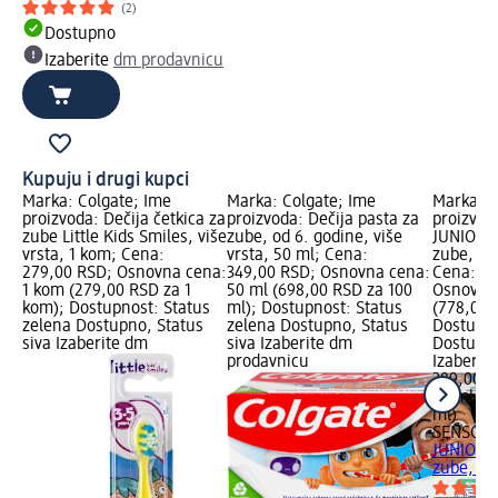
(2)
Dostupno
Izaberite
dm prodavnicu
Kupuju i drugi kupci
Marka: Colgate; Ime
Marka: Colgate; Ime
Marka: 
proizvoda: Dečija četkica za
proizvoda: Dečija pasta za
proizvo
zube Little Kids Smiles, više
zube, od 6. godine, više
JUNIOR d
vrsta, 1 kom; Cena:
vrsta, 50 ml; Cena:
zube, 6-
279,00 RSD; Osnovna cena:
349,00 RSD; Osnovna cena:
Cena: 38
1 kom (279,00 RSD za 1
50 ml (698,00 RSD za 100
Osnovna 
kom); Dostupnost: Status
ml); Dostupnost: Status
(778,00 
zelena Dostupno, Status
zelena Dostupno, Status
Dostupno
siva Izaberite dm
siva Izaberite dm
Dostupno
prodavnicu
Izaberit
389,00 
50 ml (7
ml)
SENSOD
JUNIOR d
zube, 6-