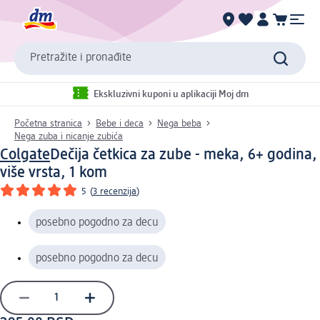
Pretražite i pronađite
Ekskluzivni kuponi u aplikaciji Moj dm
Početna stranica
Bebe i deca
Nega beba
Nega zuba i nicanje zubića
Colgate
Dečija četkica za zube - meka, 6+ godina,
više vrsta, 1 kom
5
(
3 recenzija
)
posebno pogodno za decu
posebno pogodno za decu