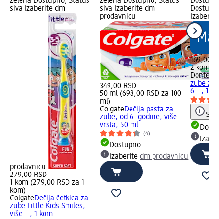
zelena Dostupno, Status
zelena Dostupno, Status
Dostupno
siva Izaberite dm
siva Izaberite dm
Dostupno
prodavnicu
Izaberit
169,00 R
2 kom (8
Dontode
zube za 
349,00 RSD
6..., 1 k
50 ml (698,00 RSD za 100
ml)
Colgate
Dečija pasta za
Save
zube, od 6. godine, više
vrsta, 50 ml
Dost
(4)
Izabe
Dostupno
Izaberite
dm prodavnicu
prodavnicu
279,00 RSD
1 kom (279,00 RSD za 1
kom)
Colgate
Dečija četkica za
zube Little Kids Smiles,
više..., 1 kom