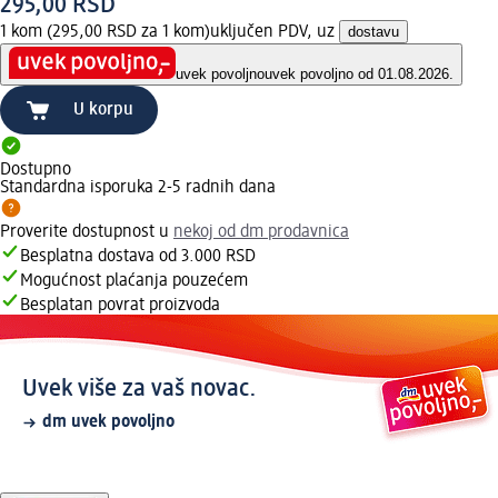
295,00 RSD
1 kom (295,00 RSD za 1 kom)
uključen PDV, uz
dostavu
uvek povoljno
uvek povoljno od 01.08.2026.
U korpu
Dostupno
Standardna isporuka 2-5 radnih dana
Proverite dostupnost u
nekoj od dm prodavnica
Besplatna dostava od 3.000 RSD
Mogućnost plaćanja pouzećem
Besplatan povrat proizvoda
Uvek više za vaš novac.
dm uvek povoljno