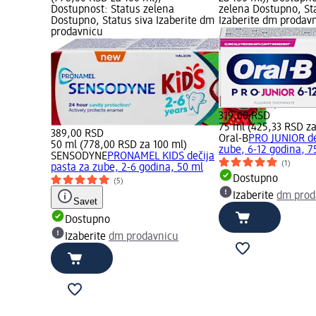
Dostupnost: Status zelena
zelena Dostupno, St
Dostupno, Status siva Izaberite dm
Izaberite dm prodav
prodavnicu
319,00 RSD
75 ml (425,33 RSD za
389,00 RSD
Oral-B
PRO JUNIOR de
50 ml (778,00 RSD za 100 ml)
zube, 6-12 godina, 7
SENSODYNE
PRONAMEL KIDS dečija
(1)
pasta za zube, 2-6 godina, 50 ml
Dostupno
(5)
Izaberite
dm prod
Savet
Dostupno
Izaberite
dm prodavnicu