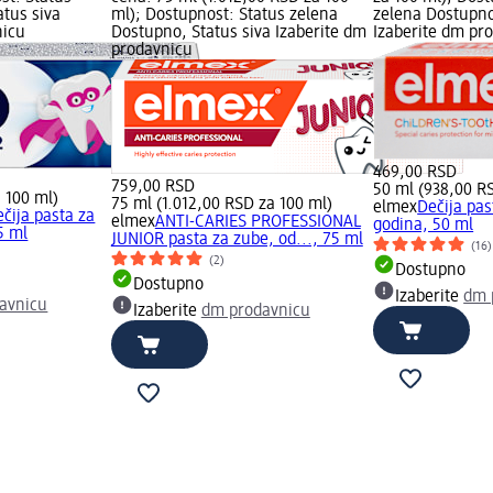
atus siva
ml); Dostupnost: Status zelena
zelena Dostupno
nicu
Dostupno, Status siva Izaberite dm
Izaberite dm pr
prodavnicu
469,00 RSD
759,00 RSD
50 ml (938,00 R
 100 ml)
75 ml (1.012,00 RSD za 100 ml)
elmex
Dečija pas
čija pasta za
elmex
ANTI-CARIES PROFESSIONAL
godina, 50 ml
5 ml
JUNIOR pasta za zube, od..., 75 ml
(16)
(2)
Dostupno
Dostupno
Izaberite
dm 
avnicu
Izaberite
dm prodavnicu