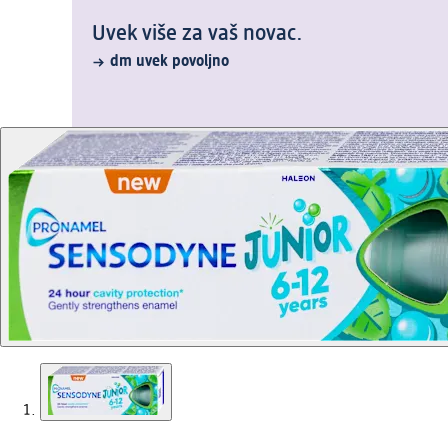
Uvek više za vaš novac.
dm uvek povoljno