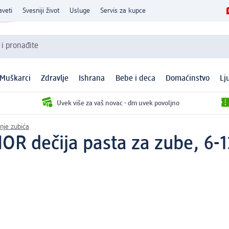
aveti
Svesniji život
Usluge
Servis za kupce
 i pronađite
Muškarci
Zdravlje
Ishrana
Bebe i deca
Domaćinstvo
Lj
Uvek više za vaš novac - dm uvek povoljno
nje zubića
 dečija pasta za zube, 6-1