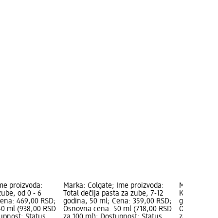
me proizvoda:
Marka: Colgate; Ime proizvoda:
Marka: Dont
zube, od 0 - 6
Total dečija pasta za zube, 7-12
KIDS dečija 
Cena: 469,00 RSD;
godina, 50 ml; Cena: 359,00 RSD;
godina, 100
0 ml (938,00 RSD
Osnovna cena: 50 ml (718,00 RSD
Osnovna cen
upnost: Status
za 100 ml); Dostupnost: Status
za 100 ml);