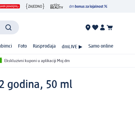
ubimci
Foto
Rasprodaja
Samo online
dmLIVE ▶
Ekskluzivni kuponi u aplikaciji Moj dm
2 godina, 50 ml