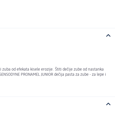
uba od efekata kisele erozije. Štiti dečije zube od nastanka
ah. SENSODYNE PRONAMEL JUNIOR dečija pasta za zube - za lepe i