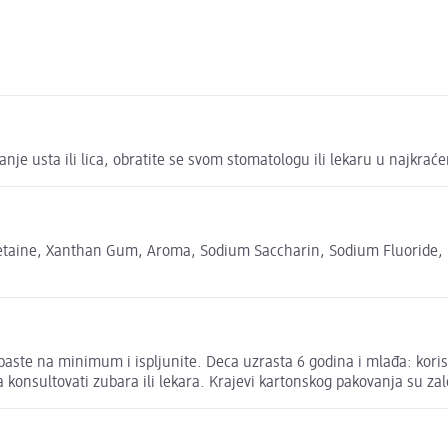
ticanje usta ili lica, obratite se svom stomatologu ili lekaru u naj
 Betaine, Xanthan Gum, Aroma, Sodium Saccharin, Sodium Fluoride, 
paste na minimum i ispljunite. Deca uzrasta 6 godina i mlađa: koris
 konsultovati zubara ili lekara. Krajevi kartonskog pakovanja su zale