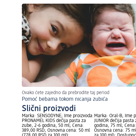
Ovako ćete zajedno da prebrodite taj period
Pomoć bebama tokom nicanja zubića
Slični proizvodi
Marka: SENSODYNE; Ime proizvoda:
Marka: Oral-B; Ime 
PRONAMEL KIDS dečija pasta za
JUNIOR dečija pasta 
zube, 2-6 godina, 50 ml; Cena:
godina, 75 ml; Cena
389,00 RSD; Osnovna cena: 50 ml
Osnovna cena: 75 ml
(778,00 RSD za 100 ml);
za 100 ml); Dostupno