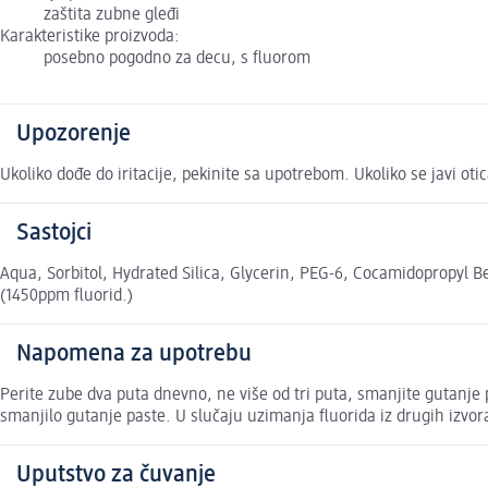
zaštita zubne gleđi
Karakteristike proizvoda:
posebno pogodno za decu, s fluorom
Upozorenje
Ukoliko dođe do iritacije, pekinite sa upotrebom. Ukoliko se javi o
Sastojci
Aqua, Sorbitol, Hydrated Silica, Glycerin, PEG-6, Cocamidopropyl
(1450ppm fluorid.)
Napomena za upotrebu
Perite zube dva puta dnevno, ne više od tri puta, smanjite gutanje 
smanjilo gutanje paste. U slučaju uzimanja fluorida iz drugih izvora
Uputstvo za čuvanje