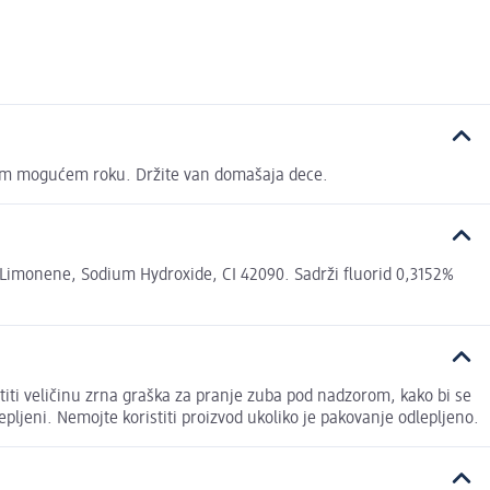
kraćem mogućem roku. Držite van domašaja dece.
Limonene, Sodium Hydroxide, CI 42090. Sadrži fluorid 0,3152%
titi veličinu zrna graška za pranje zuba pod nadzorom, kako bi se
pljeni. Nemojte koristiti proizvod ukoliko je pakovanje odlepljeno.