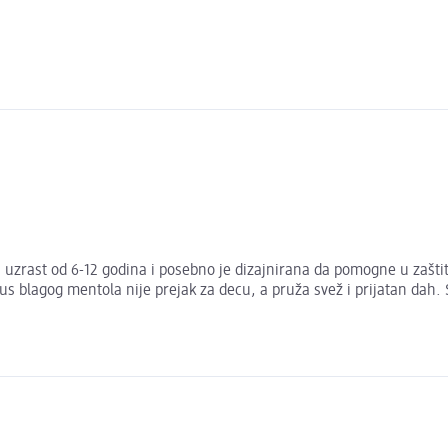
ast od 6-12 godina i posebno je dizajnirana da pomogne u zaštiti z
 Ukus blagog mentola nije prejak za decu, a pruža svež i prijatan d