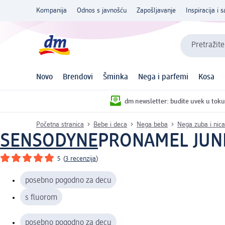
Kompanija
Odnos s javnošću
Zapošljavanje
Inspiracija i s
Pretražite
Novo
Brendovi
Šminka
Nega i parfemi
Kosa
dm newsletter: budite uvek u toku
Početna stranica
Bebe i deca
Nega beba
Nega zuba i nica
SENSODYNE
PRONAMEL JUNIOR
5
(
3 recenzija
)
posebno pogodno za decu
s fluorom
posebno pogodno za decu