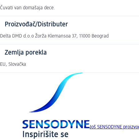
Čuvati van domašaja dece.
Proizvođač/Distributer
Delta DMD d.o.o Žorža Klemansoa 37, 11000 Beograd
Zemlja porekla
EU, Slovačka
Još SENSODYNE proizvo
Inspirišite se