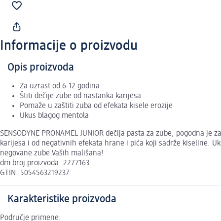
Informacije o proizvodu
Opis proizvoda
Za uzrast od 6-12 godina
Štiti dečije zube od nastanka karijesa
Pomaže u zaštiti zuba od efekata kisele erozije
Ukus blagog mentola
SENSODYNE PRONAMEL JUNIOR dečija pasta za zube, pogodna je za uzr
karijesa i od negativnih efekata hrane i pića koji sadrže kiseline.
negovane zube Vaših mališana!
dm broj proizvoda: 2277163
GTIN: 5054563219237
Karakteristike proizvoda
Područje primene: