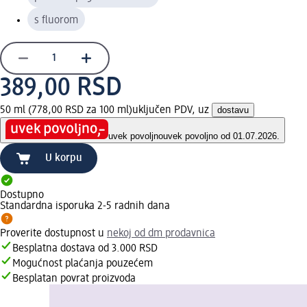
s fluorom
389,00 RSD
50 ml (778,00 RSD za 100 ml)
uključen PDV, uz
dostavu
uvek povoljno
uvek povoljno od 01.07.2026.
U korpu
Dostupno
Standardna isporuka 2-5 radnih dana
Proverite dostupnost u
nekoj od dm prodavnica
Besplatna dostava od 3.000 RSD
Mogućnost plaćanja pouzećem
Besplatan povrat proizvoda