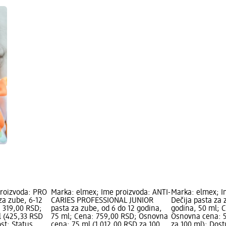
proizvoda: PRO
Marka: elmex; Ime proizvoda: ANTI-
Marka: elmex; I
za zube, 6-12
CARIES PROFESSIONAL JUNIOR
Dečija pasta za 
: 319,00 RSD;
pasta za zube, od 6 do 12 godina,
godina, 50 ml; 
 (425,33 RSD
75 ml; Cena: 759,00 RSD; Osnovna
Osnovna cena: 5
st: Status
cena: 75 ml (1.012,00 RSD za 100
za 100 ml); Dost