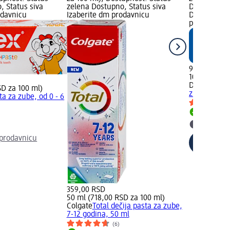
, Status siva
zelena Dostupno, Status siva
Dostupnost:
odavnicu
Izaberite dm prodavnicu
Dostupno, S
prodavnicu
99,00 RSD
100 ml (99,
Dontodent
K
SD za 100 ml)
zube, 0-6 g
ta za zube, od 0 - 6
Dostupn
Izaberit
prodavnicu
359,00 RSD
50 ml (718,00 RSD za 100 ml)
Colgate
Total dečija pasta za zube,
7-12 godina, 50 ml
(6)