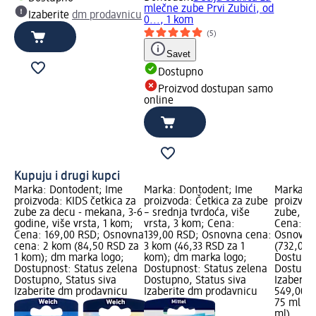
mlečne zube Prvi Zubići, od
Izaberite
dm prodavnicu
0..., 1 kom
(5)
Savet
Dostupno
Proizvod dostupan samo
online
Kupuju i drugi kupci
Marka: Dontodent; Ime
Marka: Dontodent; Ime
Marka: e
proizvoda: KIDS četkica za
proizvoda: Četkica za zube
proizvod
zube za decu - mekana, 3-6
– srednja tvrdoća, više
zube, 6-
godine, više vrsta, 1 kom;
vrsta, 3 kom; Cena:
Cena: 54
Cena: 169,00 RSD; Osnovna
139,00 RSD; Osnovna cena:
Osnovna 
cena: 2 kom (84,50 RSD za
3 kom (46,33 RSD za 1
(732,00 
1 kom); dm marka logo;
kom); dm marka logo;
Dostupno
Dostupnost: Status zelena
Dostupnost: Status zelena
Dostupno
Dostupno, Status siva
Dostupno, Status siva
Izaberit
Izaberite dm prodavnicu
Izaberite dm prodavnicu
549,00 
75 ml (7
ml)