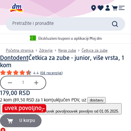
Pretražite i pronađite
Ekskluzivni kuponi u aplikaciji Moj dm
Početna stranica
Zdravlje
Nega zuba
Četkica za zube
Dontodent
Četkica za zube - junior, više vrsta, 1
kom
4.4
(
68 recenzija
)
179,00 RSD
2 kom (89,50 RSD za 1 kom)
uključen PDV, uz
dostavu
uvek povoljno
uvek povoljno od 01.05.2025.
U korpu