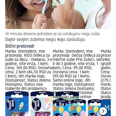
10 minuta dnevno potrebno je za celokupnu negu zuba
Ko
Dajte svojim zubima negu koju zaslužuju
Me
Slični proizvodi
Marka: Dontodent; Ime
Marka: Dontodent; Ime
Marka: D
proizvoda: KIDS četkica za
proizvoda: Dečija četkica za
proizvod
zube za decu - mekana, 3-6
mlečne zube Prvi Zubići, od
četkica 
godine, više vrsta, 1 kom;
0 do 3 godine, više vrsta, 1
igračkom
Cena: 169,00 RSD; Osnovna
kom; Cena: 99,00 RSD;
godina, v
cena: 2 kom (84,50 RSD za
Osnovna cena: 1 kom
Cena: 27
1 kom); dm marka logo;
(99,00 RSD za 1 kom);
Osnovna
Dostupnost: Status zelena
Samo online logo, dm
(279,00 
Dostupno, Status siva
marka logo; Dostupnost:
marka lo
Izaberite dm prodavnicu
Status zelena Dostupno,
Status z
Status crvena Proizvod
Status s
dostupan samo online
prodavn