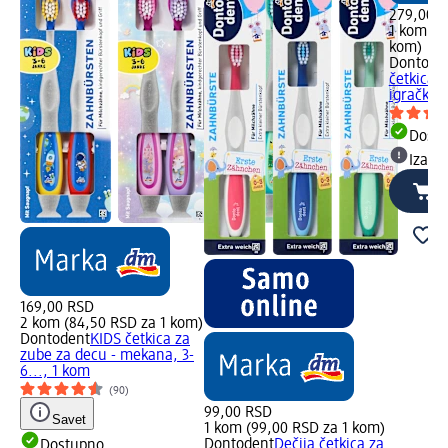
279,00 
1 kom (2
kom)
Dontode
četkica 
igračkom
Dost
Izabe
169,00 RSD
2 kom (84,50 RSD za 1 kom)
Dontodent
KIDS četkica za
zube za decu - mekana, 3-
6..., 1 kom
(90)
99,00 RSD
Savet
1 kom (99,00 RSD za 1 kom)
Dontodent
Dečija četkica za
Dostupno