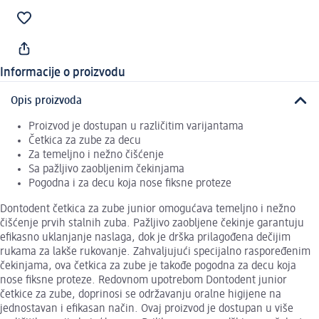
Informacije o proizvodu
Opis proizvoda
Proizvod je dostupan u različitim varijantama
Četkica za zube za decu
Za temeljno i nežno čišćenje
Sa pažljivo zaobljenim čekinjama
Pogodna i za decu koja nose fiksne proteze
Dontodent četkica za zube junior omogućava temeljno i nežno
čišćenje prvih stalnih zuba. Pažljivo zaobljene čekinje garantuju
efikasno uklanjanje naslaga, dok je drška prilagođena dečijim
rukama za lakše rukovanje. Zahvaljujući specijalno raspoređenim
čekinjama, ova četkica za zube je takođe pogodna za decu koja
nose fiksne proteze. Redovnom upotrebom Dontodent junior
četkice za zube, doprinosi se održavanju oralne higijene na
jednostavan i efikasan način. Ovaj proizvod je dostupan u više