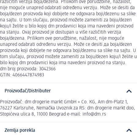
različitih verzija boja/dezena. Prilikom ove porudžbine, nažalost,
nije moguće unapred odabrati određenu verziju. Može se desiti da
boja/dezen proizvoda koji dobijete ne odgovara boji/dezenu sa slike
na sajtu. U tom slučaju, proizvod možete zameniti za boju/dezen
koju/i želite u bilo kojoj dm prodavnici koja ima navedeni proizvod
na stanju. Ovaj proizvod je dostupan u više različitih verzija
boja/dezena. Prilikom ove porudžbine, nažalost, nije moguće
unapred odabrati određenu verziju. Može се desiti да boja/dezen
proizvoda koji dobijete ne odgovara boji/dezenu sa slike na sajtu. U
tom slučaju, proizvod možete zameniti za boju/dezen koju/i želite u
bilo kojoj dm prodavnici koja ima navedeni proizvod na stanju.
dm broj proizvoda: 3042366
GTIN: 4066447874983
Proizvođač/Distributer
Proizvođač: dm drogerie markt GmbH + Co. KG, Am dm-Platz 1,
76227 Karlsruhe, Nemačka Uvoznik za RS: dm drogerie markt doo,
Stopićeva ulica 8, 11000 Beograd e-mail: info@dm.rs
Zemlja porekla