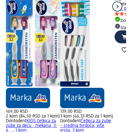
elmex
Ju
6-12 god
Dost
Izabe
169,00 RSD
139,00 RSD
2 kom (84,50 RSD za 1 kom)
3 kom (46,33 RSD za 1 kom)
Dontodent
KIDS četkica za
Dontodent
Četkica za zube
zube za decu - mekana, 3-
– srednja tvrdoća, više
6..., 1 kom
vrsta, 3 kom