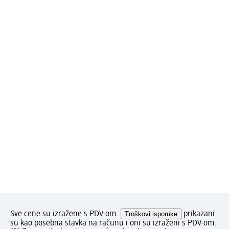
Sve cene su izražene s PDV-om.
Troškovi isporuke
prikazani
su kao posebna stavka na računu i oni su izraženi s PDV-om.