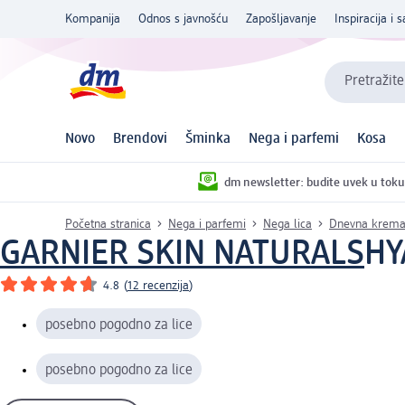
Kompanija
Odnos s javnošću
Zapošljavanje
Inspiracija i s
Pretražite
Novo
Brendovi
Šminka
Nega i parfemi
Kosa
dm newsletter: budite uvek u toku
Početna stranica
Nega i parfemi
Nega lica
Dnevna krem
GARNIER SKIN NATURALS
HY
4.8
(
12 recenzija
)
posebno pogodno za lice
posebno pogodno za lice