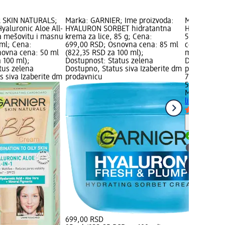
 SKIN NATURALS;
Marka: GARNIER; Ime proizvoda:
Marka: Mixa
yaluronic Aloe All-
HYALURON SORBET hidratantna
HYALUROGEL
a mešovitu i masnu
krema za lice, 85 g; Cena:
50 ml; Cen
 ml; Cena:
699,00 RSD; Osnovna cena: 85 ml
cena: 50 ml
novna cena: 50 ml
(822,35 RSD za 100 ml);
ml); Dostup
 100 ml);
Dostupnost: Status zelena
Dostupno, S
tus zelena
Dostupno, Status siva Izaberite dm
prodavnicu
s siva Izaberite dm
prodavnicu
799,00 RSD
50 ml (1.59
Mixa
HYALUR
lice, 50 ml
Savet
Dostupn
Izaberit
699,00 RSD