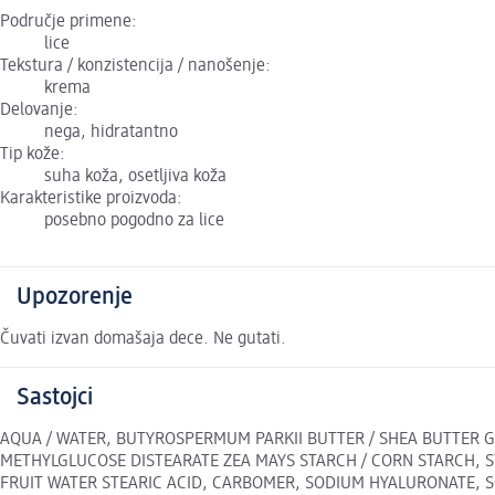
Područje primene:
lice
Tekstura / konzistencija / nanošenje:
krema
Delovanje:
nega, hidratantno
Tip kože:
suha koža, osetljiva koža
Karakteristike proizvoda:
posebno pogodno za lice
Upozorenje
Čuvati izvan domašaja dece. Ne gutati.
Sastojci
AQUA / WATER, BUTYROSPERMUM PARKII BUTTER / SHEA BUTTER GL
METHYLGLUCOSE DISTEARATE ZEA MAYS STARCH / CORN STARCH, STE
FRUIT WATER STEARIC ACID, CARBOMER, SODIUM HYALURONATE, SO