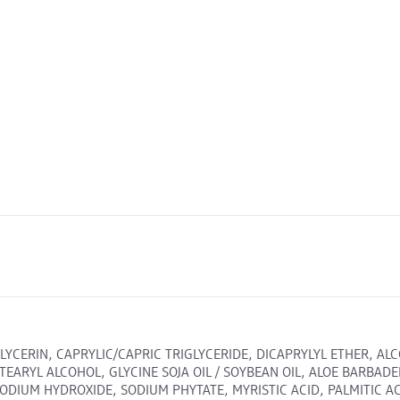
YCERIN, CAPRYLIC/CAPRIC TRIGLYCERIDE, DICAPRYLYL ETHER, ALC
ARYL ALCOHOL, GLYCINE SOJA OIL / SOYBEAN OIL, ALOE BARBADENS
DIUM HYDROXIDE, SODIUM PHYTATE, MYRISTIC ACID, PALMITIC AC