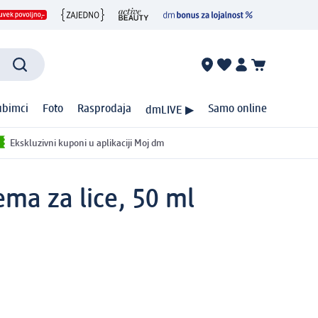
ubimci
Foto
Rasprodaja
Samo online
dmLIVE ▶
Ekskluzivni kuponi u aplikaciji Moj dm
ma za lice, 50 ml