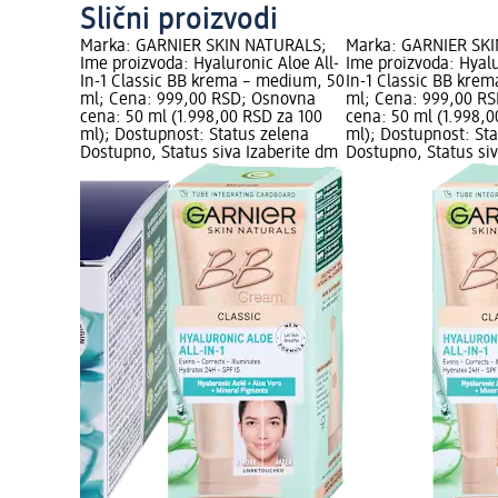
Slični proizvodi
ATURALS;
Marka: GARNIER SKIN NATURALS;
Marka: GARNIER SK
NIC ALOE
Ime proizvoda: Hyaluronic Aloe All-
Ime proizvoda: Hyalu
l za lice,
In-1 Classic BB krema – medium, 50
In-1 Classic BB krema
D; Osnovna
ml; Cena: 999,00 RSD; Osnovna
ml; Cena: 999,00 R
D za 100
cena: 50 ml (1.998,00 RSD za 100
cena: 50 ml (1.998,0
zelena
ml); Dostupnost: Status zelena
ml); Dostupnost: St
aberite dm
Dostupno, Status siva Izaberite dm
Dostupno, Status siv