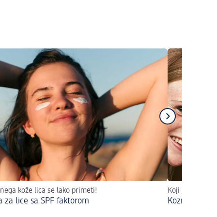
nega kože lica se lako primeti!
Koji je vaš tip 
 za lice sa SPF faktorom
Kozmetika za