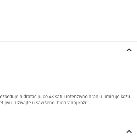
eđuje hidrataciju do 48 sati i intenzivno hrani i umiruje kožu.
ljivu. Uživajte u savršenoj hidriranoj koži!