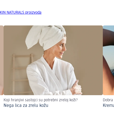
SKIN NATURALS proizvoda
Koji hranjivi sastojci su potrebni zreloj koži?
Dobra 
Nega lica za zrelu kožu
Krema