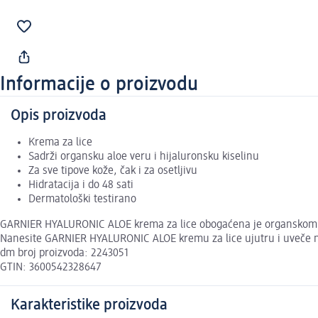
Informacije o proizvodu
Opis proizvoda
Krema za lice
Sadrži organsku aloe veru i hijaluronsku kiselinu
Za sve tipove kože, čak i za osetljivu
Hidratacija i do 48 sati
Dermatološki testirano
GARNIER HYALURONIC ALOE krema za lice obogaćena je organskom al
Nanesite GARNIER HYALURONIC ALOE kremu za lice ujutru i uveče na te
dm broj proizvoda: 2243051
GTIN: 3600542328647
Karakteristike proizvoda