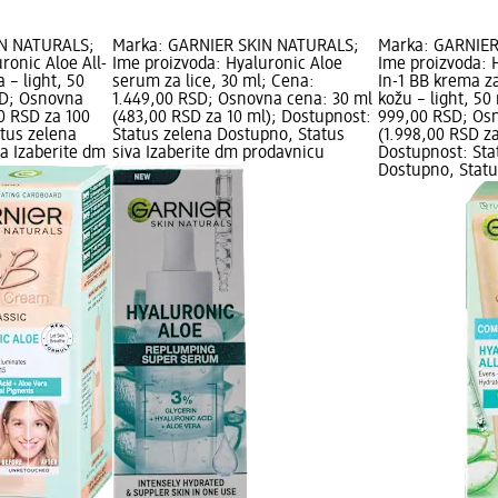
IN NATURALS;
Marka: GARNIER SKIN NATURALS;
Marka: GARNIER
ronic Aloe All-
Ime proizvoda: Hyaluronic Aloe
Ime proizvoda: H
 – light, 50
serum za lice, 30 ml; Cena:
In-1 BB krema z
SD; Osnovna
1.449,00 RSD; Osnovna cena: 30 ml
kožu – light, 50
0 RSD za 100
(483,00 RSD za 10 ml); Dostupnost:
999,00 RSD; Os
atus zelena
Status zelena Dostupno, Status
(1.998,00 RSD za
a Izaberite dm
siva Izaberite dm prodavnicu
Dostupnost: Sta
Dostupno, Statu