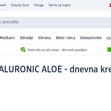
aveti
Svesniji život
Usluge
Servis za kupce
 i pronađite
Muškarci
Zdravlje
Ishrana
Bebe i deca
Domaćinstvo
Lj
Uvek više za vaš novac - dm uvek povoljno
a
ALURONIC ALOE - dnevna kre