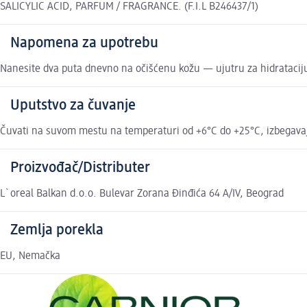
SALICYLIC ACID, PARFUM / FRAGRANCE. (F.I.L B246437/1)
Napomena za upotrebu
Nanesite dva puta dnevno na očišćenu kožu — ujutru za hidrataciju
Uputstvo za čuvanje
Čuvati na suvom mestu na temperaturi od +6°C do +25°C, izbegavaju
Proizvođač/Distributer
L`oreal Balkan d.o.o. Bulevar Zorana Đinđića 64 A/IV, Beograd
Zemlja porekla
EU, Nemačka