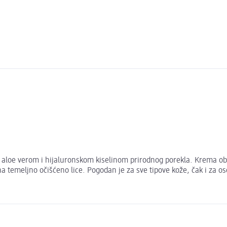
oe verom i hijaluronskom kiselinom prirodnog porekla. Krema obezb
meljno očišćeno lice. Pogodan je za sve tipove kože, čak i za oset