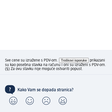
Sve cene su izražene s PDV-om.
Troškovi isporuke
prikazani
su kao posebna stavka na računu i oni su izraženi s PDV-om.
(§) Za ovu stavku nije moguće ostvariti popust.
Kako Vam se dopada stranica?