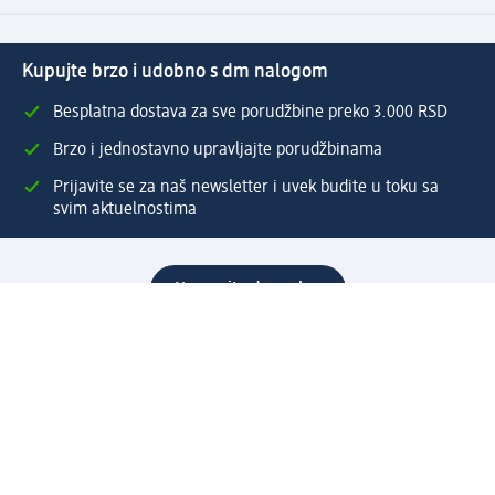
Kupujte brzo i udobno s dm nalogom
Besplatna dostava za sve porudžbine preko 3.000 RSD
Brzo i jednostavno upravljajte porudžbinama
Prijavite se za naš newsletter i uvek budite u toku sa
svim aktuelnostima
Napravite dm nalog
Pomoć
Servis za kupce
Načini & troškovi dostave
Povrat & zamene
Ispravno popunjavanje adrese za dostavu porudžbine
Poručivanje dm poklon-kartica za pravna lica