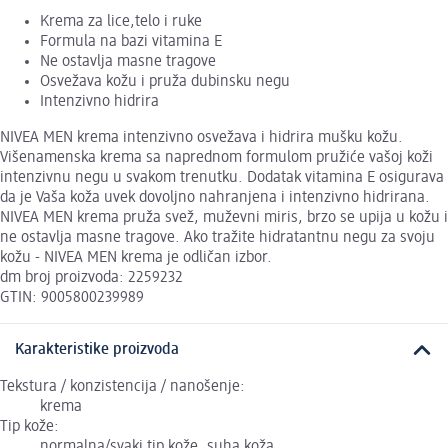
Krema za lice,telo i ruke
Formula na bazi vitamina E
Ne ostavlja masne tragove
Osvežava kožu i pruža dubinsku negu
Intenzivno hidrira
NIVEA MEN krema intenzivno osvežava i hidrira mušku kožu.
Višenamenska krema sa naprednom formulom pružiće vašoj koži
intenzivnu negu u svakom trenutku. Dodatak vitamina E osigurava
da je Vaša koža uvek dovoljno nahranjena i intenzivno hidrirana.
NIVEA MEN krema pruža svež, muževni miris, brzo se upija u kožu i
ne ostavlja masne tragove. Ako tražite hidratantnu negu za svoju
kožu - NIVEA MEN krema je odličan izbor.
dm broj proizvoda: 2259232
GTIN: 9005800239989
Karakteristike proizvoda
Tekstura / konzistencija / nanošenje:
krema
Tip kože:
normalna/svaki tip kože, suha koža