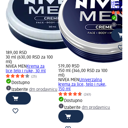
HYDRATIO
75 ml
Dost
Izabe
189,00 RSD
30 ml (630,00 RSD za 100
ml)
519,00 RSD
NIVEA MEN
Krema za
150 ml (346,00 RSD za 100
lice,telo i ruke, 30 ml
ml)
(25)
NIVEA MEN
Univerzalna
Dostupno
krema za lice, telo i ruke,
150 ml
Izaberite
dm prodavnicu
(263)
Dostupno
Izaberite
dm prodavnicu