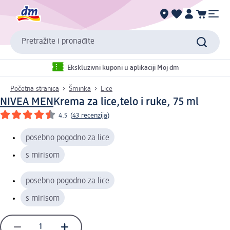
Pretražite i pronađite
Ekskluzivni kuponi u aplikaciji Moj dm
Početna stranica
Šminka
Lice
NIVEA MEN
Krema za lice,telo i ruke, 75 ml
4.5
(
43 recenzija
)
posebno pogodno za lice
s mirisom
posebno pogodno za lice
s mirisom