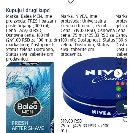
Kupuju i drugi kupci
Marka: Balea MEN; Ime
Marka: NIVEA; Ime
Marka: 
proizvoda: FRESH balzam
proizvoda: Univerzalna
proizvod
posle brijanja, 100 ml;
krema u limenci, 75 ml;
gel za tu
Cena: 249,00 RSD;
Cena: 319,00 RSD; Osnovna
Cena: 34
Osnovna cena: 100 ml
cena: 75 ml (425,33 RSD za
Osnovna 
(249,00 RSD za 100 ml); dm
100 ml); Dostupnost: Status
(139,60 
marka logo; Dostupnost:
zelena Dostupno, Status
Dostupno
Status zelena Dostupno,
siva Izaberite dm
Dostupno
Status siva Izaberite dm
prodavnicu
Izaberit
prodavnicu
349,00 
250 ml (
ml)
NIVEA M
gel za tu
Dost
Izabe
319,00 RSD
75 ml (425,33 RSD za 100
ml)