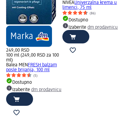
NIVEA
Univerzalna krema u
limenci, 75 ml
(86)
Dostupno
Izaberite
dm prodavnicu
249,00 RSD
100 ml (249,00 RSD za 100
ml)
Balea MEN
FRESH balzam
posle brijanja, 100 ml
(5)
Dostupno
Izaberite
dm prodavnicu