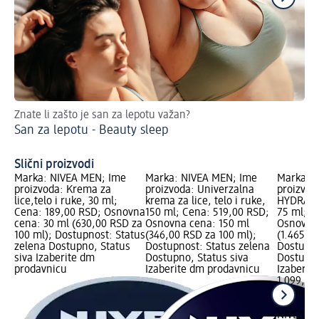
Znate li zašto je san za lepotu važan?
Ka
San za lepotu - Beauty sleep
Za
Slični proizvodi
Marka: NIVEA MEN; Ime
Marka: NIVEA MEN; Ime
Marka: 
proizvoda: Krema za
proizvoda: Univerzalna
proizvod
lice,telo i ruke, 30 ml;
krema za lice, telo i ruke,
HYDRATIO
Cena: 189,00 RSD; Osnovna
150 ml; Cena: 519,00 RSD;
75 ml; C
cena: 30 ml (630,00 RSD za
Osnovna cena: 150 ml
Osnovna 
100 ml); Dostupnost: Status
(346,00 RSD za 100 ml);
(1.465,3
zelena Dostupno, Status
Dostupnost: Status zelena
Dostupno
siva Izaberite dm
Dostupno, Status siva
Dostupno
prodavnicu
Izaberite dm prodavnicu
Izaberit
1.099,00
75 ml (1
ml)
NIVEA M