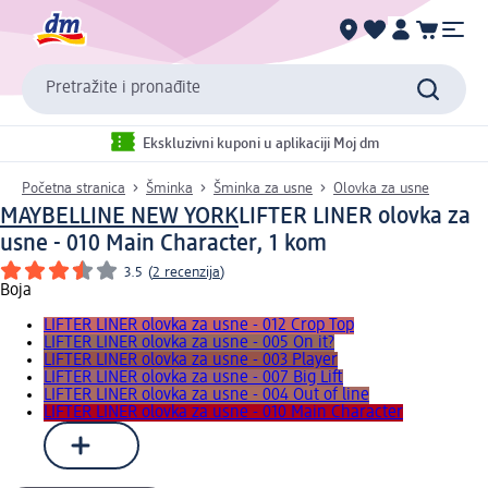
Pretražite i pronađite
Ekskluzivni kuponi u aplikaciji Moj dm
Početna stranica
Šminka
Šminka za usne
Olovka za usne
MAYBELLINE NEW YORK
LIFTER LINER olovka za
usne - 010 Main Character, 1 kom
3.5
(
2 recenzija
)
Boja
LIFTER LINER olovka za usne - 012 Crop Top
LIFTER LINER olovka za usne - 005 On it?
LIFTER LINER olovka za usne - 003 Player
LIFTER LINER olovka za usne - 007 Big Lift
LIFTER LINER olovka za usne - 004 Out of line
LIFTER LINER olovka za usne - 010 Main Character