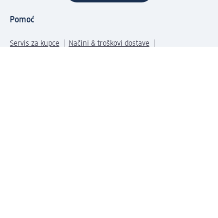
Pomoć
Servis za kupce
Načini & troškovi dostave
Povrat & zamene
Ispravno popunjavanje adrese za dostavu porudžbine
Poručivanje dm poklon-kartica za pravna lica
Kako da prepoznate lažne nagradne igre
Kompanija
O nama
Društvena odgovornost
Posao
Odnos s javnošću
dm asortiman
Usluge u dm prodavnicama
dm svet