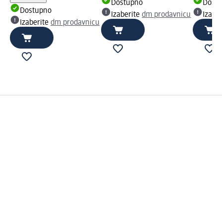
Dostupno
Dost
Dostupno
Izaberite
dm prodavnicu
Izabe
Izaberite
dm prodavnicu