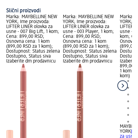
sv
Slični proizvodi
Marka: MAYBELLINE NEW
Marka: MAYBELLINE NEW
Marka: 
YORK; Ime proizvoda:
YORK; Ime proizvoda:
YORK; Im
LIFTER LINER olovka za
LIFTER LINER olovka za
LIFTER L
usne - 007 Big Lift, 1 kom;
usne - 003 Player, 1 kom;
usne - 0
Cena: 899,00 RSD;
Cena: 899,00 RSD;
kom; Cen
Osnovna cena: 1 kom
Osnovna cena: 1 kom
Osnovna
(899,00 RSD za 1 kom);
(899,00 RSD za 1 kom);
(899,00 
Dostupnost: Status zelena
Dostupnost: Status zelena
Dostupno
Dostupno, Status siva
Dostupno, Status siva
Dostupno
Izaberite dm prodavnicu
Izaberite dm prodavnicu
Izaberit
899,00 
1 kom (8
kom)
+5
MAYBELL
YORK
LIF
za usne -