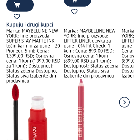
Kupuju i drugi kupci
Marka: MAYBELLINE NEW
Marka: MAYBELLINE NEW
Marka: 
YORK; Ime proizvoda:
YORK; Ime proizvoda:
YORK; Im
SUPER STAY MATTE INK
LIFTER LINER olovka za
LIFTER L
tečni karmin za usne – 20
usne - 014 Fit Check, 1
usne - 00
Pioneer, 5 ml; Cena:
kom; Cena: 899,00 RSD;
Cena: 89
1.399,00 RSD; Osnovna
Osnovna cena: 1 kom
Osnovna
cena: 1 kom (1.399,00 RSD
(899,00 RSD za 1 kom);
(899,00 
za 1 kom); Dostupnost:
Dostupnost: Status zelena
Dostupno
Status zelena Dostupno,
Dostupno, Status siva
Dostupno
Status siva Izaberite dm
Izaberite dm prodavnicu
Izaberit
prodavnicu