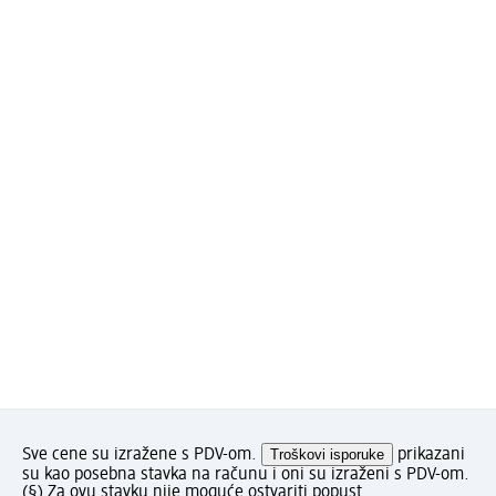
Sve cene su izražene s PDV-om.
Troškovi isporuke
prikazani
su kao posebna stavka na računu i oni su izraženi s PDV-om.
(§) Za ovu stavku nije moguće ostvariti popust.