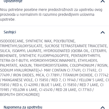
Upozorenje
Nisu potrebne posebne mere predostrožnosti za upotrebu ovog
proizvoda u normalnim ili razumno predvidljivim uslovima
upotrebe.
Sastojci
ISODODECANE, SYNTHETIC WAX, POLYBUTENE,
TRIMETHYLSILOXYSILICATE, SUCROSE TETRASTEARATE TRIACETATE,
SILICA, ISOAMYL LAURATE, HYDROGENATED JOJOBA OIL, CETEARYL
BEHENATE, SYNTHETIC FLUORPHLOGOPITE, PENTAERYTHRITYL
TETRA-DI-T-BUTYL HYDROXYHYDROCINNAMATE, ETHYLHEXYL
PALMITATE, KAOLIN, TRIHYDROXYSTEARIN, COLOPHONIUM / ROSIN,
SODIUM HYALURONATE​[+/- MAY CONTAIN CI 77491, CI 77492, CI
77499 / IRON OXIDES, MICA, CI 77891 / TITANIUM DIOXIDE, CI 77742
/ MANGANESE VIOLE, CI 15850 / RED 7, CI 19140 / YELLOW 5 LAKE, CI
15850 / RED 6, CI 42090 / BLUE 1 LAKE, CI 15850 / RED 7 LAKE, CI
15985 / YELLOW 6 LAKE, CI 45410 / RED 28 LAKE, CI 77163 /
BISMUTH OXYCHLORIDE]
Napomena za upotrebu