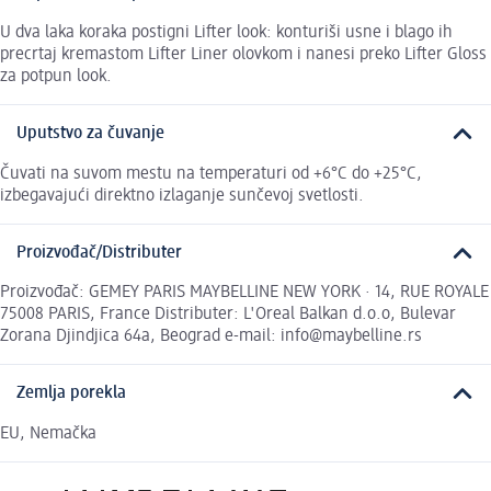
U dva laka koraka postigni Lifter look: konturiši usne i blago ih
precrtaj kremastom Lifter Liner olovkom i nanesi preko Lifter Gloss
za potpun look.
Uputstvo za čuvanje
Čuvati na suvom mestu na temperaturi od +6°C do +25°C,
izbegavajući direktno izlaganje sunčevoj svetlosti.
Proizvođač/Distributer
Proizvođač: GEMEY PARIS MAYBELLINE NEW YORK · 14, RUE ROYALE
75008 PARIS, France Distributer: L'Oreal Balkan d.o.o, Bulevar
Zorana Djindjica 64a, Beograd e-mail: info@maybelline.rs
Zemlja porekla
EU, Nemačka