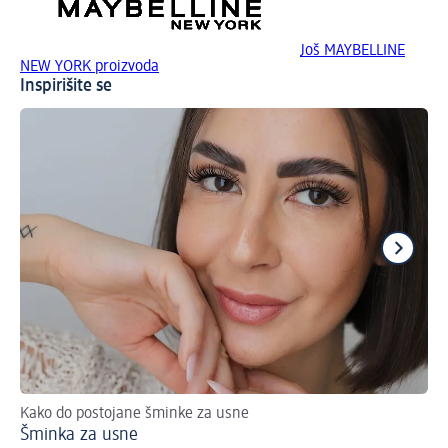
Još MAYBELLINE
NEW YORK proizvoda
Inspirišite se
Kako do postojane šminke za usne
Od
Šminka za usne
Mo