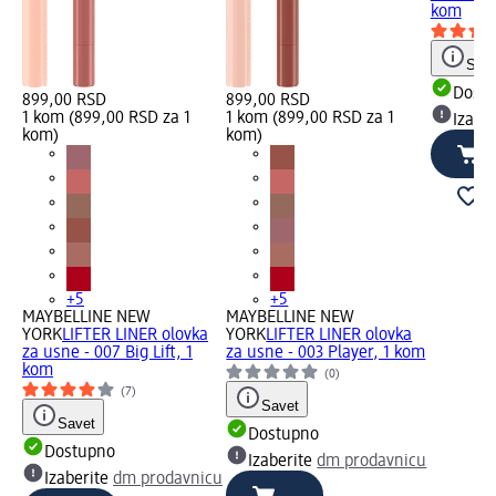
kom
Save
Dost
899,00 RSD
899,00 RSD
1 kom (899,00 RSD za 1
1 kom (899,00 RSD za 1
Izabe
kom)
kom)
+5
+5
MAYBELLINE NEW
MAYBELLINE NEW
YORK
LIFTER LINER olovka
YORK
LIFTER LINER olovka
za usne - 007 Big Lift, 1
za usne - 003 Player, 1 kom
kom
(0)
(7)
Savet
Savet
Dostupno
Dostupno
Izaberite
dm prodavnicu
Izaberite
dm prodavnicu