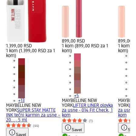
899,00 RSD
899,00 
1.399,00 RSD
1 kom (899,00 RSD za 1
1 kom (8
1 kom (1.399,00 RSD za 1
kom)
kom)
kom)
+5
+5
+13
MAYBELLINE NEW
MAYBELL
MAYBELLINE NEW
YORK
LIFTER LINER olovka
YORK
LIF
YORK
SUPER STAY MATTE
za usne - 014 Fit Check, 1
za usne -
INK tečni karmin za usne –
kom
kom
20..., 5 ml
(1)
(44)
Savet
Save
Savet