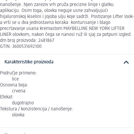
nanošenje. Njen zareziv vrh pruža precizne linije i glatku
aplikaciju. Osim toga, olovka neguje usne zahvaljujući
hijaluronskoj kiselini i jojoba ulju koje sadrži. Postizanje Lifter look-
a vrši se u dva jednostavna koraka: konturisanje i blago
precrtavanje usana kremastom MAYBELLINE NEW YORK LIFTER
LINER olovkom, nakon čega se nanosi ruž ili sjaj za potpuni izgled.
dm broj proizvoda: 2481867
GTIN: 3600531692100
Karakteristike proizvoda
Područje primene:
lice
Osnovna boja:
crvena
Efekat:
dugotrajno
Tekstura / konzistencija / nanošenje:
olovka