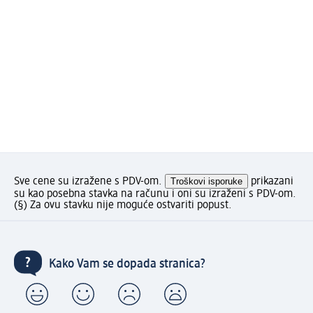
Sve cene su izražene s PDV-om.
Troškovi isporuke
prikazani
su kao posebna stavka na računu i oni su izraženi s PDV-om.
(§) Za ovu stavku nije moguće ostvariti popust.
Kako Vam se dopada stranica?