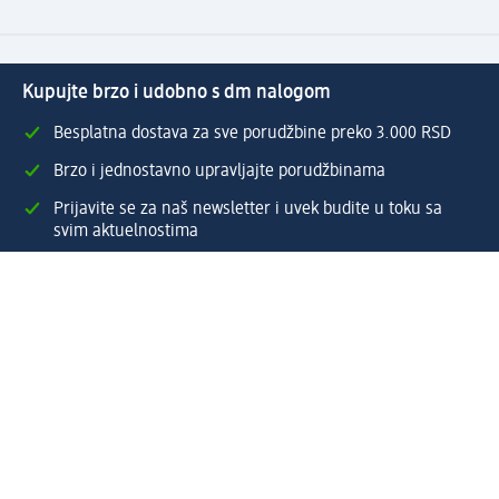
Kupujte brzo i udobno s dm nalogom
Besplatna dostava za sve porudžbine preko 3.000 RSD
Brzo i jednostavno upravljajte porudžbinama
Prijavite se za naš newsletter i uvek budite u toku sa
svim aktuelnostima
Napravite dm nalog
Pomoć
Servis za kupce
Načini & troškovi dostave
Povrat & zamene
Ispravno popunjavanje adrese za dostavu porudžbine