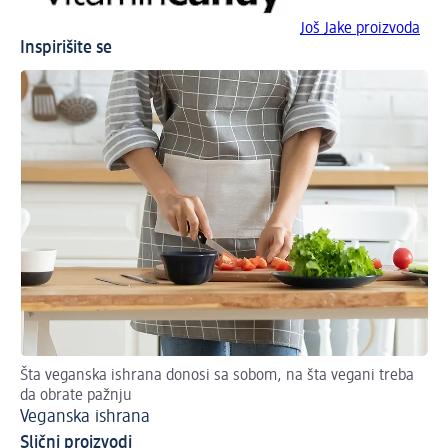
Još Jake proizvoda
Inspirišite se
Šta veganska ishrana donosi sa sobom, na šta vegani treba
Ide
da obrate pažnju
Pe
Veganska ishrana
Slični proizvodi