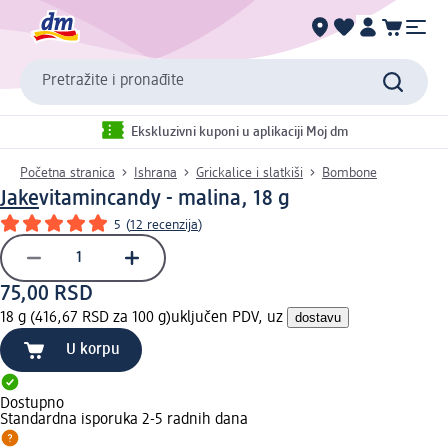
Pretražite i pronađite
Ekskluzivni kuponi u aplikaciji Moj dm
Početna stranica
Ishrana
Grickalice i slatkiši
Bombone
Jake
vitamincandy - malina, 18 g
5
(
12 recenzija
)
75,00 RSD
18 g (416,67 RSD za 100 g)
uključen PDV, uz
dostavu
U korpu
Dostupno
Standardna isporuka 2-5 radnih dana