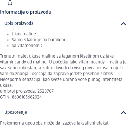
Informacije o proizvodu
Opis proizvoda
Ukus maline
Samo 3 kalorije po bomboni
Sa vitamonom C
Trenutni nalet ukusa maline sa laganom kiselinom uz jake
vitamincandy od maline. U početku jake vitamincandy - malina je
savršeno robustan, a zatim dovodi do višeg nivoa ukusa, dajući
Vam do znanja i osećaja da zapravo jedete poseban slatkiš.
Neosporna senzacija, kao sveže ubrano voće punog intenziteta
ukusa.
dm broj proizvoda: 2528707
GTIN: 8606105662024
Upozorenje
Prekomerna upotreba može da izazove laksativni efekat.