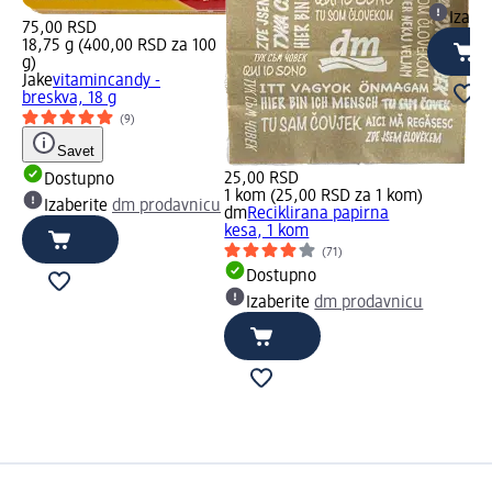
Izabe
75,00 RSD
18,75 g (400,00 RSD za 100
g)
Jake
vitamincandy -
breskva, 18 g
(9)
Savet
25,00 RSD
Dostupno
1 kom (25,00 RSD za 1 kom)
Izaberite
dm prodavnicu
dm
Reciklirana papirna
kesa, 1 kom
(71)
Dostupno
Izaberite
dm prodavnicu