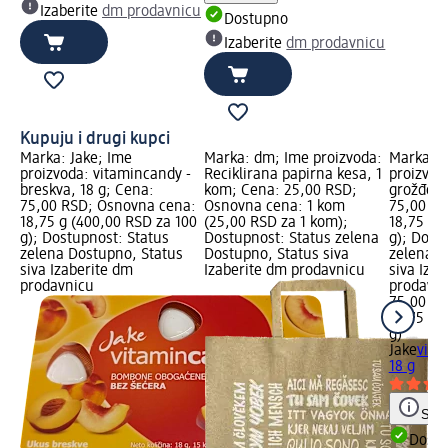
Izaberite
dm prodavnicu
Dostupno
Izaberite
dm prodavnicu
Kupuju i drugi kupci
Marka: Jake; Ime
Marka: dm; Ime proizvoda:
Marka: J
proizvoda: vitamincandy -
Reciklirana papirna kesa, 1
proizvod
breskva, 18 g; Cena:
kom; Cena: 25,00 RSD;
grožđe, 
75,00 RSD; Osnovna cena:
Osnovna cena: 1 kom
75,00 RS
18,75 g (400,00 RSD za 100
(25,00 RSD za 1 kom);
18,75 g 
g); Dostupnost: Status
Dostupnost: Status zelena
g); Dost
zelena Dostupno, Status
Dostupno, Status siva
zelena D
siva Izaberite dm
Izaberite dm prodavnicu
siva Iza
prodavnicu
prodavn
75,00 R
18,75 g 
g)
Jake
vita
18 g
Save
Dost