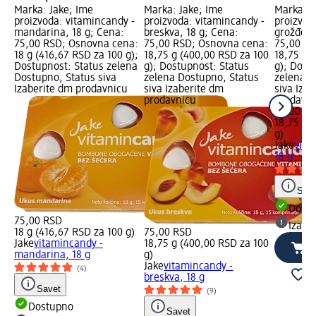
Marka: Jake; Ime
Marka: Jake; Ime
Marka: J
proizvoda: vitamincandy -
proizvoda: vitamincandy -
proizvod
mandarina, 18 g; Cena:
breskva, 18 g; Cena:
grožđe, 
75,00 RSD; Osnovna cena:
75,00 RSD; Osnovna cena:
75,00 RS
18 g (416,67 RSD za 100 g);
18,75 g (400,00 RSD za 100
18,75 g 
Dostupnost: Status zelena
g); Dostupnost: Status
g); Dost
Dostupno, Status siva
zelena Dostupno, Status
zelena D
Izaberite dm prodavnicu
siva Izaberite dm
siva Iza
prodavnicu
prodavn
75,00 R
18,75 g 
g)
Jake
vita
18 g
Save
Dost
75,00 RSD
Izabe
18 g (416,67 RSD za 100 g)
75,00 RSD
Jake
vitamincandy -
18,75 g (400,00 RSD za 100
mandarina, 18 g
g)
Jake
vitamincandy -
(4)
breskva, 18 g
Savet
(9)
Dostupno
Savet