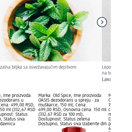
zalna biljka sa osvežavajućim dejstvom
Lepo izgleda, d
na telo i um
Lavanda – cv
e; Ime proizvoda:
Marka: Old Spice; Ime proizvoda:
Marka: Old 
ezodorans u
OASIS dezodorans u spreju - za
COLD SPICE 
 Cena: 499,00 RSD;
muškarce, 150 ml; Cena:
150 ml; Cen
50 ml (332,67 RSD
499,00 RSD; Osnovna cena: 150 ml
cena: 150 m
upnost: Status
(332,67 RSD za 100 ml);
ml); Dostup
, Status siva
Dostupnost: Status zelena
Dostupno, S
odavnicu
Dostupno, Status siva Izaberite dm
prodavnicu
499,00 RSD