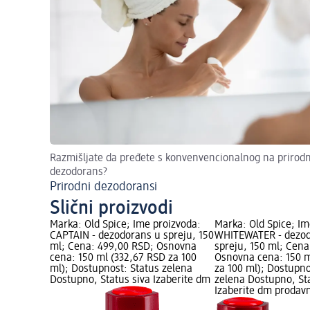
Razmišljate da pređete s konvenvencionalnog na prirodn
dezodorans?
Prirodni dezodoransi
Slični proizvodi
Marka: Old Spice; Ime proizvoda:
Marka: Old Spice; Im
CAPTAIN - dezodorans u spreju, 150
WHITEWATER - dezod
ml; Cena: 499,00 RSD; Osnovna
spreju, 150 ml; Cena
cena: 150 ml (332,67 RSD za 100
Osnovna cena: 150 m
ml); Dostupnost: Status zelena
za 100 ml); Dostupno
Dostupno, Status siva Izaberite dm
zelena Dostupno, St
Izaberite dm prodav