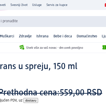
aveti
Svesniji život
Usluge
Servis za kupce
 i pronađite
Muškarci
Zdravlje
Ishrana
Bebe i deca
Domaćinstvo
Lj
Uvek više za vaš novac - dm uvek povoljno
ans u spreju, 150 ml
Prethodna cena:
559,00 RSD
ljučen PDV, uz
dostavu