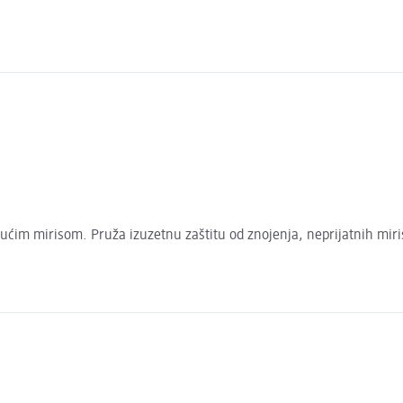
ćim mirisom. Pruža izuzetnu zaštitu od znojenja, neprijatnih miris