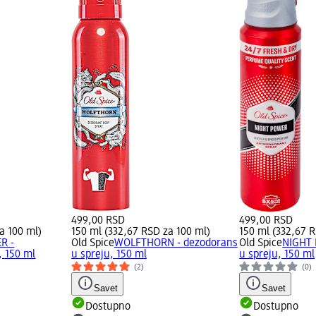
499,00 RSD
499,00 RSD
a 100 ml)
150 ml (332,67 RSD za 100 ml)
150 ml (332,67 R
R -
Old Spice
WOLFTHORN - dezodorans
Old Spice
NIGHT
, 150 ml
u spreju, 150 ml
u spreju, 150 ml
(2)
(0)
Savet
Savet
Dostupno
Dostupno