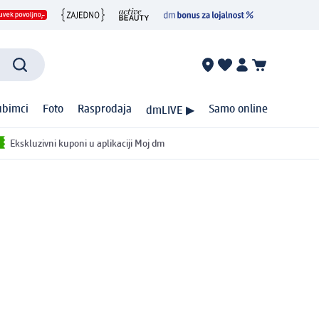
ubimci
Foto
Rasprodaja
Samo online
dmLIVE ▶
Ekskluzivni kuponi u aplikaciji Moj dm