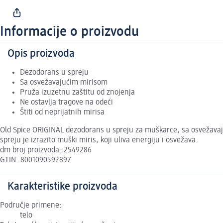
Informacije o proizvodu
Opis proizvoda
Dezodorans u spreju
Sa osvežavajućim mirisom
Pruža izuzetnu zaštitu od znojenja
Ne ostavlja tragove na odeći
Štiti od neprijatnih mirisa
Old Spice ORIGINAL dezodorans u spreju za muškarce, sa osvežavaju
spreju je izrazito muški miris, koji uliva energiju i osvežava.
dm broj proizvoda: 2549286
GTIN: 8001090592897
Karakteristike proizvoda
Područje primene:
telo