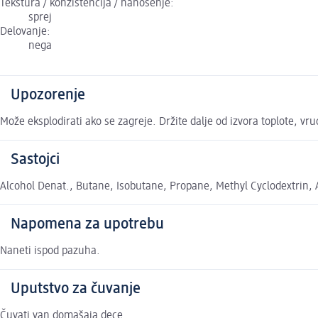
Tekstura / konzistencija / nanošenje:
sprej
Delovanje:
nega
Upozorenje
Može eksplodirati ako se zagreje. Držite dalje od izvora toplote, vru
Sastojci
Alcohol Denat., Butane, Isobutane, Propane, Methyl Cyclodextrin, 
Napomena za upotrebu
Naneti ispod pazuha.
Uputstvo za čuvanje
Čuvati van domašaja dece.