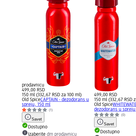
prodavnicu
499,00 RSD
150 ml (332,67 RSD za 100 ml)
499,00 RSD
Old Spice
CAPTAIN - dezodorans u
150 ml (332,67 RSD z
spreju, 150 ml
Old Spice
WHITEWATE
dezodorans u spreju
(1)
(0)
Savet
Savet
Dostupno
Dostupno
Izaberite
dm prodavnicu