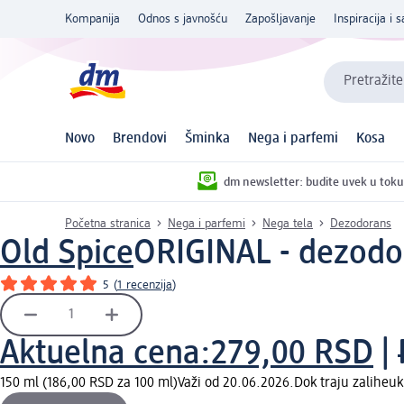
Kompanija
Odnos s javnošću
Zapošljavanje
Inspiracija i s
Pretražite
Novo
Brendovi
Šminka
Nega i parfemi
Kosa
dm newsletter: budite uvek u toku
Početna stranica
Nega i parfemi
Nega tela
Dezodorans
Old Spice
ORIGINAL - dezodor
5
(
1 recenzija
)
Aktuelna cena:
279,00 RSD
|
150 ml (186,00 RSD za 100 ml)
Važi od 20.06.2026.
Dok traju zalihe
uk