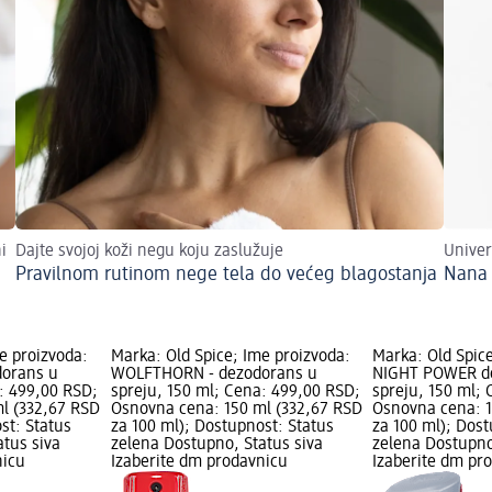
i
Dajte svojoj koži negu koju zaslužuje
Univer
Pravilnom rutinom nege tela do većeg blagostanja
Nana
e proizvoda:
Marka: Old Spice; Ime proizvoda:
Marka: Old Spic
orans u
WOLFTHORN - dezodorans u
NIGHT POWER d
: 499,00 RSD;
spreju, 150 ml; Cena: 499,00 RSD;
spreju, 150 ml;
l (332,67 RSD
Osnovna cena: 150 ml (332,67 RSD
Osnovna cena: 1
st: Status
za 100 ml); Dostupnost: Status
za 100 ml); Dost
atus siva
zelena Dostupno, Status siva
zelena Dostupno
nicu
Izaberite dm prodavnicu
Izaberite dm pr