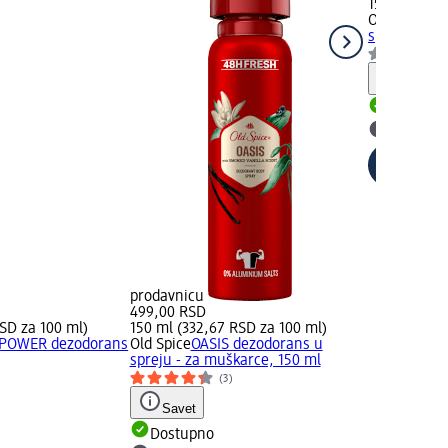
150 ml (332
Old Spice
CO
spreju, 150
Savet
Dostupn
Izaberit
prodavnicu
499,00 RSD
SD za 100 ml)
150 ml (332,67 RSD za 100 ml)
 POWER dezodorans
Old Spice
OASIS dezodorans u
spreju - za muškarce, 150 ml
(3)
Savet
Dostupno