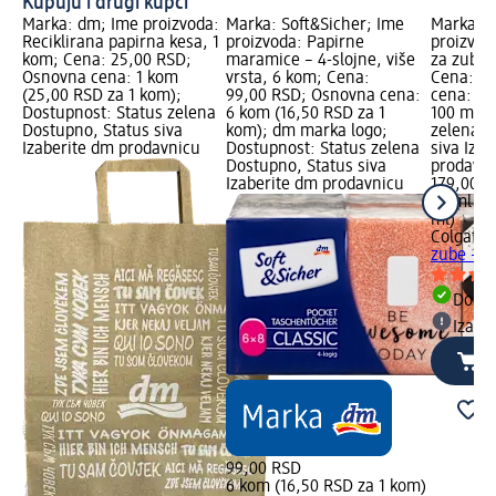
Kupuju i drugi kupci
Marka: dm; Ime proizvoda:
Marka: Soft&Sicher; Ime
Marka: C
Reciklirana papirna kesa, 1
proizvoda: Papirne
proizvod
kom; Cena: 25,00 RSD;
maramice – 4-slojne, više
za zube 
Osnovna cena: 1 kom
vrsta, 6 kom; Cena:
Cena: 17
(25,00 RSD za 1 kom);
99,00 RSD; Osnovna cena:
cena: 20
Dostupnost: Status zelena
6 kom (16,50 RSD za 1
100 ml);
Dostupno, Status siva
kom); dm marka logo;
zelena D
Izaberite dm prodavnicu
Dostupnost: Status zelena
siva Iza
Dostupno, Status siva
prodavn
Izaberite dm prodavnicu
179,00 R
20 ml (8
ml)
Colgate
M
zube – C
Dost
Izabe
99,00 RSD
6 kom (16,50 RSD za 1 kom)