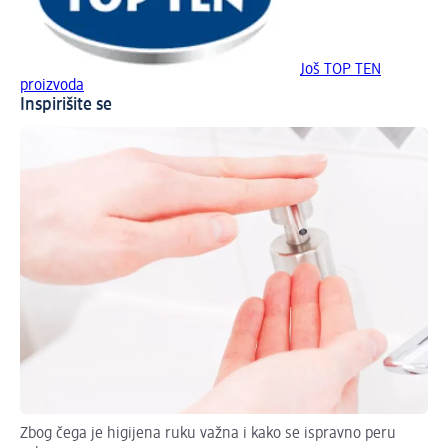
Još TOP TEN
proizvoda
Inspirišite se
Zbog čega je higijena ruku važna i kako se ispravno peru
Fla