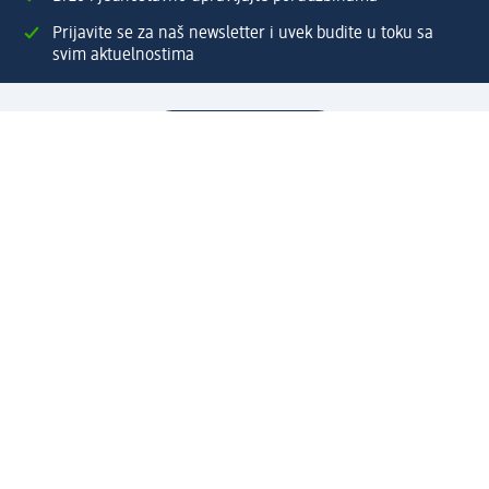
Prijavite se za naš newsletter i uvek budite u toku sa
svim aktuelnostima
Napravite dm nalog
Pomoć
Servis za kupce
Načini & troškovi dostave
Povrat & zamene
Ispravno popunjavanje adrese za dostavu porudžbine
Poručivanje dm poklon-kartica za pravna lica
Kako da prepoznate lažne nagradne igre
Kompanija
O nama
Društvena odgovornost
Posao
Odnos s javnošću
dm asortiman