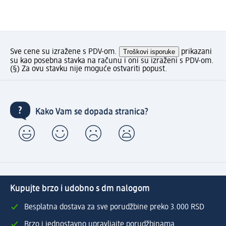
Sve cene su izražene s PDV-om.
Troškovi isporuke
prikazani
su kao posebna stavka na računu i oni su izraženi s PDV-om.
(§) Za ovu stavku nije moguće ostvariti popust.
Kako Vam se dopada stranica?
Kupujte brzo i udobno s dm nalogom
Besplatna dostava za sve porudžbine preko 3.000 RSD
Brzo i jednostavno upravljajte porudžbinama