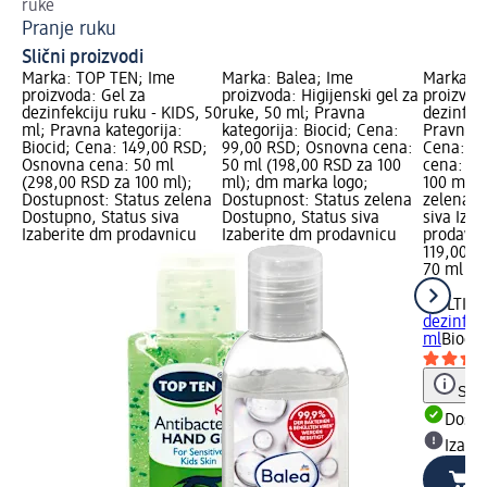
ruke
pra
Pranje ruku
Pl
Slični proizvodi
Marka: TOP TEN; Ime
Marka: Balea; Ime
Marka: M
proizvoda: Gel za
proizvoda: Higijenski gel za
proizvod
dezinfekciju ruku - KIDS, 50
ruke, 50 ml; Pravna
dezinfek
ml; Pravna kategorija:
kategorija: Biocid; Cena:
Pravna ka
Biocid; Cena: 149,00 RSD;
99,00 RSD; Osnovna cena:
Cena: 11
Osnovna cena: 50 ml
50 ml (198,00 RSD za 100
cena: 70
(298,00 RSD za 100 ml);
ml); dm marka logo;
100 ml);
Dostupnost: Status zelena
Dostupnost: Status zelena
zelena D
Dostupno, Status siva
Dostupno, Status siva
siva Iza
Izaberite dm prodavnicu
Izaberite dm prodavnicu
prodavn
119,00 R
70 ml (1
ml)
MULTIAC
dezinfek
ml
Biocid
Save
Dost
Izabe