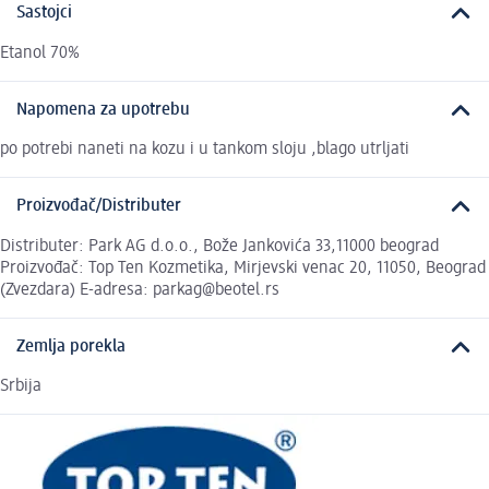
Sastojci
Etanol 70%
Napomena za upotrebu
po potrebi naneti na kozu i u tankom sloju ,blago utrljati
Proizvođač/Distributer
Distributer: Park AG d.o.o., Bože Jankovića 33,11000 beograd
Proizvođač: Top Ten Kozmetika, Mirjevski venac 20, 11050, Beograd
(Zvezdara) E-adresa: parkag@beotel.rs
Zemlja porekla
Srbija