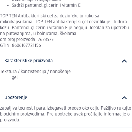
Sadrži pantenol,glicerin i vitamin E
TOP TEN Antibakterijski gel za dezinfekciju ruku sa
mikrokapsulama. TOP TEN antibakterijski gel dezinfikuje i hidrira
kozu. Pantenol,glicerin i vitamin E je neguju. Idealan za upotrebu
na putovanjima, u bolnicama, školama.
dm broj proizvoda: 2673573
GTIN: 8606107721156
Karakteristike proizvoda
Tekstura / konzistencija / nanošenje:
gel
Upozorenje
zapaljiva tecnost i para,izbegavati predeo oko ociju Pažljivo rukujte
biocidnim proizvodima. Pre upotrebe uvek pročitajte informacije o
proizvodu.