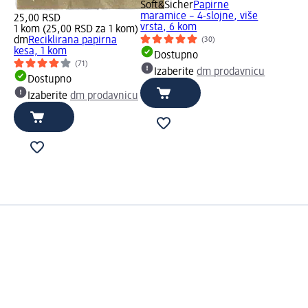
Soft&Sicher
Papirne
maramice – 4-slojne, više
25,00 RSD
vrsta, 6 kom
1 kom (25,00 RSD za 1 kom)
dm
Reciklirana papirna
(30)
kesa, 1 kom
Dostupno
(71)
Izaberite
dm prodavnicu
Dostupno
Izaberite
dm prodavnicu