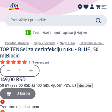
Pretražite i pronađite
Ekskluzivni kuponi u aplikaciji Moj dm
Početna stranica
Nega i parfemi
Nega ruku
Dezinfekcija ruku
TOP TEN
Gel za dezinfekciju ruku - BLUE, 50
ml
Biocid
5
(
3 recenzija
)
149,00 RSD
50 ml (298,00 RSD za 100 ml)
uključen PDV, uz
dostavu
U korpu
Trenutno nije dostupno