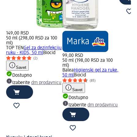
149,00 RSD
50 ml (298,00 RSD za 100
ml)
TOP TEN
Gel za dezinfekciju
ruku - KIDS, 50 ml
Biocid
99,00 RSD
(2)
50 ml (198,00 RSD za 100
ml)
Savet
Balea
Higijenski gel za ruke,
50 ml
Biocid
Dostupno
(85)
Izaberite
dm prodavnicu
Savet
Dostupno
Izaberite
dm prodavnicu