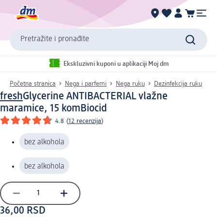
Pretražite i pronađite
Ekskluzivni kuponi u aplikaciji Moj dm
Početna stranica
Nega i parfemi
Nega ruku
Dezinfekcija ruku
fresh
Glycerine ANTIBACTERIAL vlažne
maramice, 15 kom
Biocid
4.8
(
12 recenzija
)
bez alkohola
bez alkohola
36,00 RSD