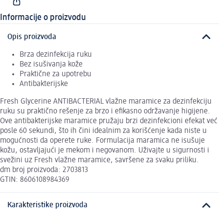
Informacije o proizvodu
Opis proizvoda
Brza dezinfekcija ruku
Bez isušivanja kože
Praktične za upotrebu
Antibakterijske
Fresh Glycerine ANTIBACTERIAL vlažne maramice za dezinfekciju
ruku su praktično rešenje za brzo i efikasno održavanje higijene.
Ove antibakterijske maramice pružaju brzi dezinfekcioni efekat već
posle 60 sekundi, što ih čini idealnim za korišćenje kada niste u
mogućnosti da operete ruke. Formulacija maramica ne isušuje
kožu, ostavljajući je mekom i negovanom. Uživajte u sigurnosti i
svežini uz Fresh vlažne maramice, savršene za svaku priliku.
dm broj proizvoda: 2703813
GTIN: 8606108984369
Karakteristike proizvoda