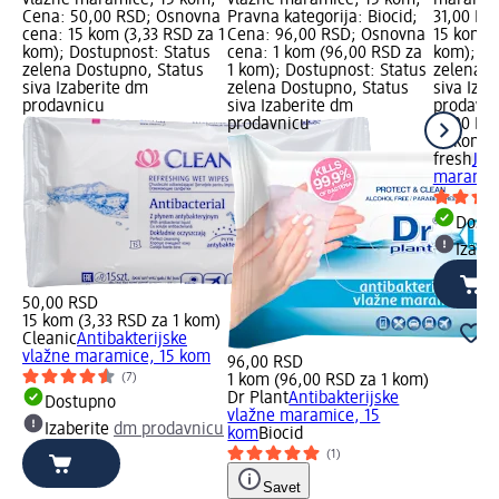
Cena: 50,00 RSD; Osnovna
Pravna kategorija: Biocid;
31,00 RS
cena: 15 kom (3,33 RSD za 1
Cena: 96,00 RSD; Osnovna
15 kom (
kom); Dostupnost: Status
cena: 1 kom (96,00 RSD za
kom); Do
zelena Dostupno, Status
1 kom); Dostupnost: Status
zelena D
siva Izaberite dm
zelena Dostupno, Status
siva Iza
prodavnicu
siva Izaberite dm
prodavn
prodavnicu
31,00 RS
15 kom (
fresh
JUN
maramic
Dost
Izabe
50,00 RSD
15 kom (3,33 RSD za 1 kom)
Cleanic
Antibakterijske
vlažne maramice, 15 kom
96,00 RSD
(7)
1 kom (96,00 RSD za 1 kom)
Dr Plant
Antibakterijske
Dostupno
vlažne maramice, 15
Izaberite
dm prodavnicu
kom
Biocid
(1)
Savet