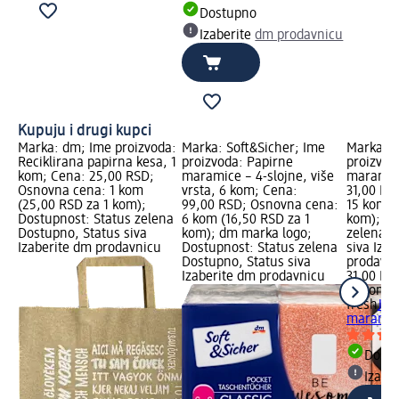
Dostupno
Izaberite
dm prodavnicu
Kupuju i drugi kupci
Marka: dm; Ime proizvoda:
Marka: Soft&Sicher; Ime
Marka: f
Reciklirana papirna kesa, 1
proizvoda: Papirne
proizvod
kom; Cena: 25,00 RSD;
maramice – 4-slojne, više
maramice
Osnovna cena: 1 kom
vrsta, 6 kom; Cena:
31,00 RS
(25,00 RSD za 1 kom);
99,00 RSD; Osnovna cena:
15 kom (
Dostupnost: Status zelena
6 kom (16,50 RSD za 1
kom); Do
Dostupno, Status siva
kom); dm marka logo;
zelena D
Izaberite dm prodavnicu
Dostupnost: Status zelena
siva Iza
Dostupno, Status siva
prodavn
Izaberite dm prodavnicu
31,00 RS
15 kom (
fresh
JUN
maramic
Dost
Izabe