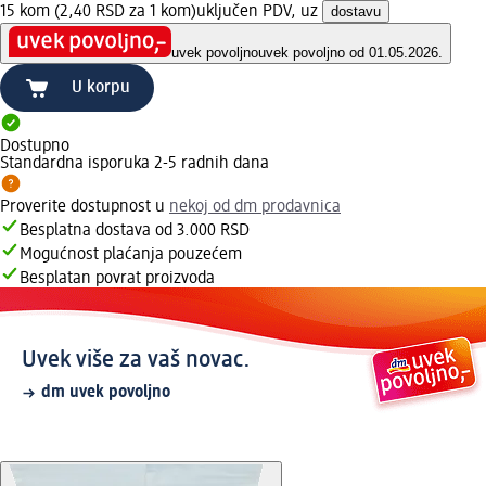
15 kom (2,40 RSD za 1 kom)
uključen PDV, uz
dostavu
uvek povoljno
uvek povoljno od 01.05.2026.
U korpu
Dostupno
Standardna isporuka 2-5 radnih dana
Proverite dostupnost u
nekoj od dm prodavnica
Besplatna dostava od 3.000 RSD
Mogućnost plaćanja pouzećem
Besplatan povrat proizvoda
Uvek više za vaš novac.
dm uvek povoljno