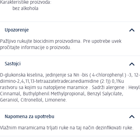
Karakteristike proizvoda:
bez alkohola
Upozorenje
Pažljivo rukujte biocidnim proizvodima. Pre upotrebe uvek
pročitajte informacije o proizvodu.
Sastojci
D-glukonska kiselina, jedinjenje sa Nn -bis ( 4-chlorophenyl ) -3, 12-
diimino-2,4,11,13-tetraazatetradecanediamidine (2:1)) 0,1%u
rastvoru sa kojim su natopljene maramice . Sadrži alergene : Hexyl
Cinnamal, Buthylphenil Methylpropional, Benzyl Salycilate,
Geraniol, Citronellol, Limonene.
Napomena za upotrebu
Vlažnim maramicama trljati ruke na taj način dezinfikovati ruke.