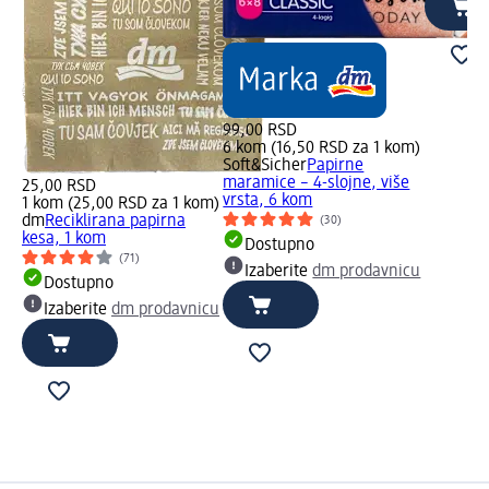
99,00 RSD
6 kom (16,50 RSD za 1 kom)
Soft&Sicher
Papirne
maramice – 4-slojne, više
25,00 RSD
vrsta, 6 kom
1 kom (25,00 RSD za 1 kom)
dm
Reciklirana papirna
(30)
kesa, 1 kom
Dostupno
(71)
Izaberite
dm prodavnicu
Dostupno
Izaberite
dm prodavnicu