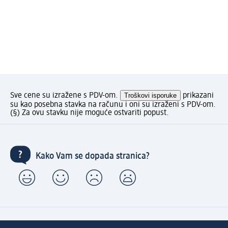
Sve cene su izražene s PDV-om.
Troškovi isporuke
prikazani
su kao posebna stavka na računu i oni su izraženi s PDV-om.
(§) Za ovu stavku nije moguće ostvariti popust.
Kako Vam se dopada stranica?