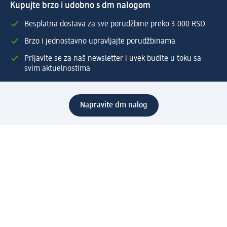
Kupujte brzo i udobno s dm nalogom
Besplatna dostava za sve porudžbine preko 3.000 RSD
Brzo i jednostavno upravljajte porudžbinama
Prijavite se za naš newsletter i uvek budite u toku sa
svim aktuelnostima
Napravite dm nalog
Pomoć
Servis za kupce
Načini & troškovi dostave
Povrat & zamene
Ispravno popunjavanje adrese za dostavu porudžbine
Poručivanje dm poklon-kartica za pravna lica
Kako da prepoznate lažne nagradne igre