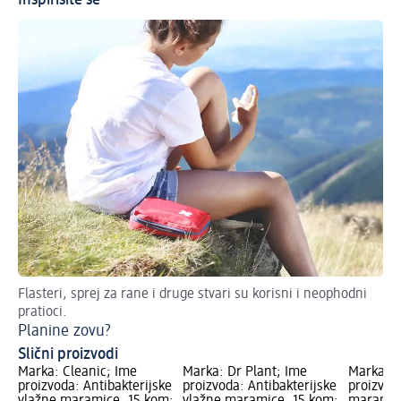
Inspirišite se
Flasteri, sprej za rane i druge stvari su korisni i neophodni
Zb
pratioci.
ru
Planine zovu?
Pr
Slični proizvodi
Marka: Cleanic; Ime
Marka: Dr Plant; Ime
Marka: f
proizvoda: Antibakterijske
proizvoda: Antibakterijske
proizvod
vlažne maramice, 15 kom;
vlažne maramice, 15 kom;
maramice