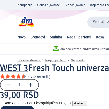
Kompanija
Odnos s javnošću
Zapošljavanje
Inspiracija i s
Pretražite
Novo
Brendovi
Šminka
Nega i parfemi
Kosa
dm newsletter: budite uvek u toku
Početna stranica
Nega i parfemi
Nega ruku
WEST 3
Fresh Touch univerz
4.5
(
2 recenzija
)
39,00 RSD
15 kom (2,60 RSD za 1 kom)
uključen PDV, uz
dostavu