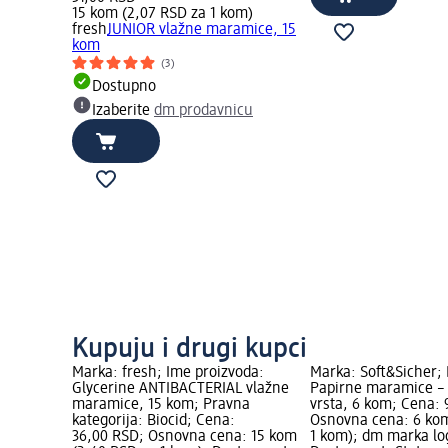
15 kom (2,07 RSD za 1 kom)
fresh
JUNIOR vlažne maramice, 15
kom
(3)
Dostupno
Izaberite
dm prodavnicu
Kupuju i drugi kupci
Marka: fresh; Ime proizvoda:
Marka: Soft&Sicher;
Glycerine ANTIBACTERIAL vlažne
Papirne maramice – 4
maramice, 15 kom; Pravna
vrsta, 6 kom; Cena:
kategorija: Biocid; Cena:
Osnovna cena: 6 kom
36,00 RSD; Osnovna cena: 15 kom
1 kom); dm marka lo