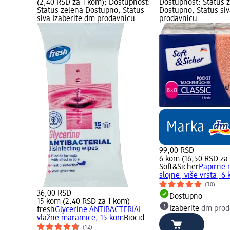
(2,40 RSD za 1 kom); Dostupnost:
Dostupnost: Status 
Status zelena Dostupno, Status
Dostupno, Status siv
siva Izaberite dm prodavnicu
prodavnicu
99,00 RSD
6 kom (16,50 RSD za
Soft&Sicher
Papirne 
slojne, više vrsta, 6
(30)
36,00 RSD
Dostupno
15 kom (2,40 RSD za 1 kom)
Izaberite
dm prod
fresh
Glycerine ANTIBACTERIAL
vlažne maramice, 15 kom
Biocid
(12)