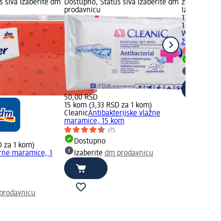
s siva Izaberite dm
Dostupno, Status siva Izaberite dm
zelena Dost
prodavnicu
Izaberite d
139,00 RSD
1 kom (139,
WILKINSON
ženski brija
Dostupn
Izaberit
50,00 RSD
15 kom (3,33 RSD za 1 kom)
Cleanic
Antibakterijske vlažne
maramice, 15 kom
(7)
Dostupno
D za 1 kom)
rne maramice, 1
Izaberite
dm prodavnicu
)
prodavnicu