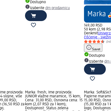
Dostupno
Izaberite
dm prodavnicu
149,00 RSD
50 kom (2,98 RS
Denkmit
Univerz
čišćenje - sveži
(34
Savet
Dostupno
Izaberite
dm 
 Ime proizvoda:
Marka: fresh; Ime proizvoda:
Marka: Soft&Sic
-slojne, više
JUNIOR vlažne maramice, 15 kom;
Papirne marami
 99,00 RSD;
Cena: 31,00 RSD; Osnovna cena: 15
15,00 RSD; Osno
 (16,50 RSD za
kom (2,07 RSD za 1 kom);
(15,00 RSD za 1
go;
Dostupnost: Status zelena
logo; Dostupnos