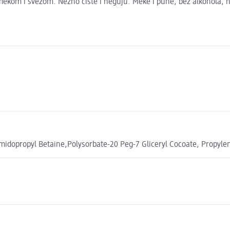
m i svežom. Nežno čiste i neguju. Meke i pune, bez alkohola, ne iz
idopropyl Betaine,Polysorbate-20 Peg-7 Gliceryl Cocoate, Propyle