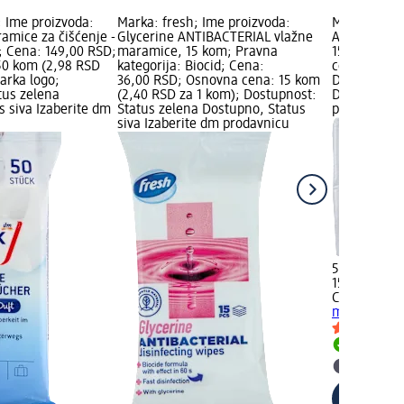
 Ime proizvoda:
Marka: fresh; Ime proizvoda:
Marka: Clea
amice za čišćenje -
Glycerine ANTIBACTERIAL vlažne
Antibakteri
; Cena: 149,00 RSD;
maramice, 15 kom; Pravna
15 kom; Ce
50 kom (2,98 RSD
kategorija: Biocid; Cena:
cena: 15 ko
arka logo;
36,00 RSD; Osnovna cena: 15 kom
Dostupnost:
tus zelena
(2,40 RSD za 1 kom); Dostupnost:
Dostupno, S
s siva Izaberite dm
Status zelena Dostupno, Status
prodavnicu
siva Izaberite dm prodavnicu
50,00 RSD
15 kom (3,3
Cleanic
Anti
maramice, 
Dostupn
Izaberit