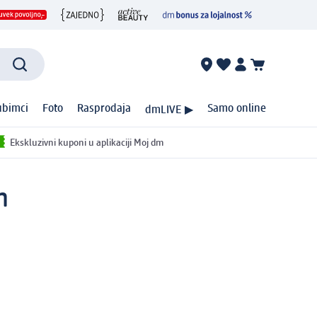
ubimci
Foto
Rasprodaja
Samo online
dmLIVE ▶
Ekskluzivni kuponi u aplikaciji Moj dm
m