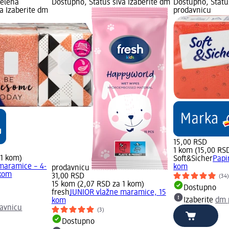
zelena
Dostupno, Status siva Izaberite dm
Dostupno, Statu
a Izaberite dm
prodavnicu
15,00 RSD
1 kom (15,00 RS
 1 kom)
Soft&Sicher
Papi
maramice – 4-
kom
prodavnicu
 kom
31,00 RSD
(34
15 kom (2,07 RSD za 1 kom)
Dostupno
fresh
JUNIOR vlažne maramice, 15
Izaberite
dm 
kom
avnicu
(3)
Dostupno