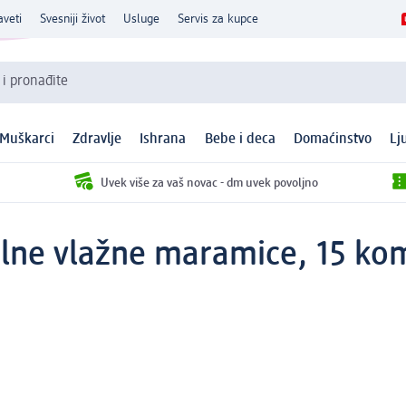
aveti
Svesniji život
Usluge
Servis za kupce
 i pronađite
Muškarci
Zdravlje
Ishrana
Bebe i deca
Domaćinstvo
Lj
Uvek više za vaš novac - dm uvek povoljno
alne vlažne maramice, 15 ko