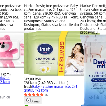
Ime proizvoda:
Marka: fresh; Ime proizvoda: Baby -
Marka: Denkmit;
ramice za bebe,
vlažne maramice, 2+1 gratis, 192
Univerzalne mar
0 RSD;
kom; Cena: 319,00 RSD; Osnovna
svežina, 50 kom
om (2,99 RSD
cena: 128 kom (2,49 RSD za 1 kom);
Osnovna cena: 
t: Status
Dostupnost: Status zelena
za 1 kom); dm m
atus siva
Dostupno, Status siva Izaberite dm
Dostupnost: Sta
nicu
prodavnicu
Dostupno, Statu
prodavnicu
 1 kom)
 vlažne
319,00 RSD
72 kom
128 kom (2,49 RSD za 1 kom)
fresh
Baby - vlažne maramice, 2+1
gratis, 192 kom
(17)
avnicu
Savet