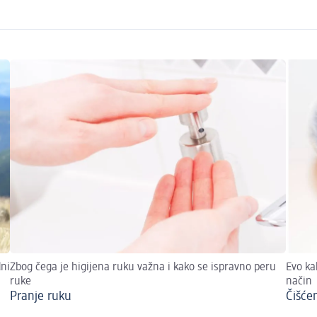
dni
Zbog čega je higijena ruku važna i kako se ispravno peru
Evo ka
ruke
način
Pranje ruku
Čišće