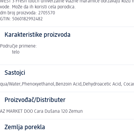
WEST 3 Fresh touch univerzalne vlažne maramice održavaju kožu meko
vode. Može da ih koristi cela porodica.
dm broj proizvoda: 2705570
GTIN: 5060182992482
Karakteristike proizvoda
Područje primene:
telo
Sastojci
qua/Water,Phenoxyethanol,Benzoin Acid,Dehydroacetic Acid, Cocam
Proizvođač/Distributer
AZ MARKET DOO Cara Dušana 120 Zemun
Zemlja porekla