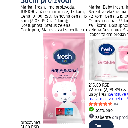
Slični proizvodi
Marka: fresh; Ime proizvoda:
Marka: Baby fresh; 
JUNIOR vlažne maramice, 15 kom;
Sensitive vlažne ma
Cena: 31,00 RSD; Osnovna cena: 15
72 kom; Cena: 215,0
kom (2,07 RSD za 1 kom);
Osnovna cena: 72 k
Dostupnost: Status zelena
za 1 kom); Dostupnos
Dostupno, Status siva Izaberite dm
zelena Dostupno, St
Izaberite dm prodav
215,00 RSD
72 kom (2,99 RSD za
Baby fresh
Sensitive
maramice za bebe, 
(6)
Dostupno
Izaberite
dm prod
prodavnicu
31,00 RSD