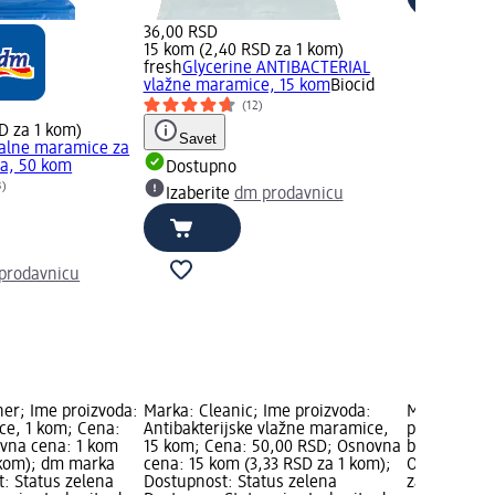
36,00 RSD
15 kom (2,40 RSD za 1 kom)
fresh
Glycerine ANTIBACTERIAL
vlažne maramice, 15 kom
Biocid
(12)
D za 1 kom)
Savet
alne maramice za
na, 50 kom
Dostupno
3)
Izaberite
dm prodavnicu
prodavnicu
her; Ime proizvoda:
Marka: Cleanic; Ime proizvoda:
Marka: WIL
ce, 1 kom; Cena:
Antibakterijske vlažne maramice,
proizvoda: 
vna cena: 1 kom
15 kom; Cena: 50,00 RSD; Osnovna
brijač, 1 k
 kom); dm marka
cena: 15 kom (3,33 RSD za 1 kom);
Osnovna cen
t: Status zelena
Dostupnost: Status zelena
za 1 kom); 