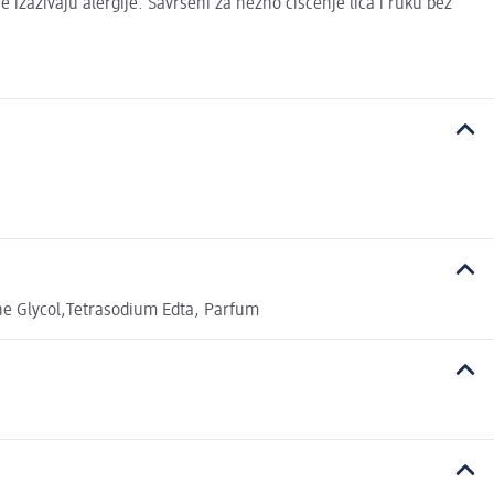
azivaju alergije. Savršeni za nežno čišćenje lica i ruku bez
ne Glycol,Tetrasodium Edta, Parfum