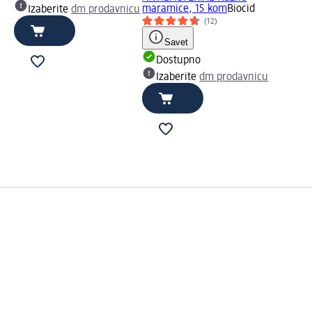
maramice, 15 kom
Biocid
Izaberite
dm prodavnicu
(12)
Savet
Dostupno
Izaberite
dm prodavnicu