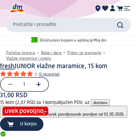
Pretražite i pronađite
Ekskluzivni kuponi u aplikaciji Moj dm
Početna stranica
Bebe i deca
Pribor za previjanje
Vlažne maramice i ostalo
fresh
JUNIOR vlažne maramice, 15 kom
5
(
3 recenzija
)
31,00 RSD
15 kom (2,07 RSD za 1 kom)
uključen PDV, uz
dostavu
uvek povoljno
uvek povoljno od 01.05.2026.
U korpu