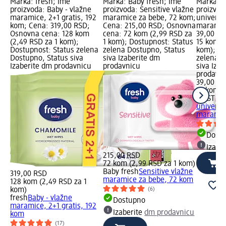
Marka: fresh; Ime
Marka: Baby fresh; Ime
Marka: W
proizvoda: Baby - vlažne
proizvoda: Sensitive vlažne
proizvod
maramice, 2+1 gratis, 192
maramice za bebe, 72 kom;
univerza
kom; Cena: 319,00 RSD;
Cena: 215,00 RSD; Osnovna
maramice
Osnovna cena: 128 kom
cena: 72 kom (2,99 RSD za
39,00 RS
(2,49 RSD za 1 kom);
1 kom); Dostupnost: Status
15 kom (
Dostupnost: Status zelena
zelena Dostupno, Status
kom); Do
Dostupno, Status siva
siva Izaberite dm
zelena D
Izaberite dm prodavnicu
prodavnicu
siva Iza
prodavn
39,00 R
15 kom (
WEST 3
F
univerza
maramic
Dost
Izabe
215,00 RSD
72 kom (2,99 RSD za 1 kom)
Baby fresh
Sensitive vlažne
319,00 RSD
maramice za bebe, 72 kom
128 kom (2,49 RSD za 1
kom)
(6)
fresh
Baby - vlažne
Dostupno
maramice, 2+1 gratis, 192
Izaberite
dm prodavnicu
kom
(17)