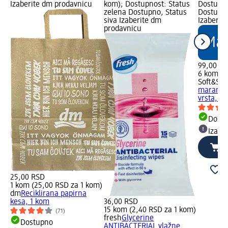
Izaberite dm prodavnicu
kom); Dostupnost: Status
Dostupno
zelena Dostupno, Status
Dostupno
siva Izaberite dm
Izaberit
prodavnicu
99,00 R
6 kom (1
Soft&Sic
maramice
vrsta, 6
Dost
Izabe
25,00 RSD
1 kom (25,00 RSD za 1 kom)
dm
Reciklirana papirna
kesa, 1 kom
36,00 RSD
15 kom (2,40 RSD za 1 kom)
(71)
fresh
Glycerine
Dostupno
ANTIBACTERIAL vlažne