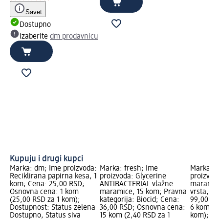
Savet
Dostupno
Izaberite
dm prodavnicu
Kupuju i drugi kupci
Marka: dm; Ime proizvoda:
Marka: fresh; Ime
Marka: S
Reciklirana papirna kesa, 1
proizvoda: Glycerine
proizvod
kom; Cena: 25,00 RSD;
ANTIBACTERIAL vlažne
maramice
Osnovna cena: 1 kom
maramice, 15 kom; Pravna
vrsta, 6
(25,00 RSD za 1 kom);
kategorija: Biocid; Cena:
99,00 RS
Dostupnost: Status zelena
36,00 RSD; Osnovna cena:
6 kom (1
Dostupno, Status siva
15 kom (2,40 RSD za 1
kom); dm