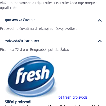
Vlažnim maramicama trljati ruke. Čisti ruke kada nije moguće
oprati ruke.
Uputstvo za čuvanje
Proizvod ne čuvati na direktnoj sunčevoj svetlosti.
Proizvođač/Distributer
Piramida 72 d.o.o. Beogradski put bb, Šabac
Još fresh proizvoda
Slični proizvodi