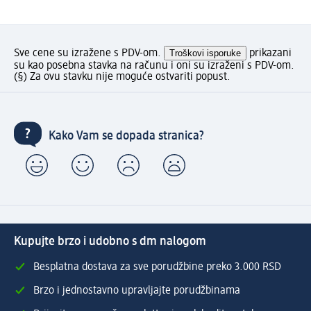
Sve cene su izražene s PDV-om.
Troškovi isporuke
prikazani
su kao posebna stavka na računu i oni su izraženi s PDV-om.
(§) Za ovu stavku nije moguće ostvariti popust.
Kako Vam se dopada stranica?
Kupujte brzo i udobno s dm nalogom
Besplatna dostava za sve porudžbine preko 3.000 RSD
Brzo i jednostavno upravljajte porudžbinama