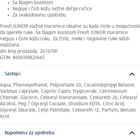
Sa blagim losionom
Neguje i čisti kožu nežne dečije ručice
Za svakodnevnu upotrebu
Fresh JUNIOR vlažne maramice idealne su kada niste u mogućnosti
da operete ruke. Sa blagim losionom Fresh JUNIOR maramice
neguju i čiste kožu ruku. Za čiste, meke i negovane ruke Vaših
mališana.
dm broj proizvoda: 2676700
GTIN: 8606100820665
Sastojci
Aqua, Phenoxyethanol, Polysorbate-20, Cocamidopropyl Betaine,
Sorbitan Caprylate, Caprilic Capric Trygliceride, Cetrimonium
Chloride, Glycerin, Cetearyl Isononanoate, Ceteareth-20, Cetearyl
Alcohol, Peg-7 Glyceryl Cocoate, Disodium EDTA, Citric Acid,
Glyceryl Stearate, Cetyl Palmitate, Ceteareth-12, Parfum, Benzoic
Acid.
Napomena za upotrebu