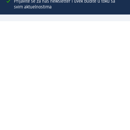
Prijavite se za naš newsletter i uvek budite u toku sa
svim aktuelnostima
Napravite dm nalog
Pomoć
Servis za kupce
Načini & troškovi dostave
Povrat & zamene
Ispravno popunjavanje adrese za dostavu porudžbine
Poručivanje dm poklon-kartica za pravna lica
Kako da prepoznate lažne nagradne igre
Kompanija
O nama
Društvena odgovornost
Posao
Odnos s javnošću
dm asortiman
Usluge u dm prodavnicama