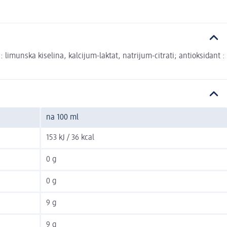
limunska kiselina, kalcijum-laktat, natrijum-citrati; antioksidant :
na 100 ml
153 kJ / 36 kcal
0 g
0 g
9 g
9 g