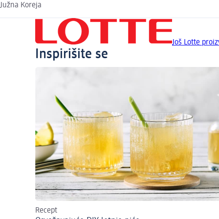
Južna Koreja
Još Lotte proi
Inspirišite se
Recept