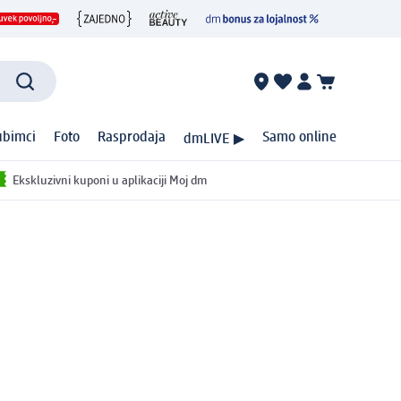
ubimci
Foto
Rasprodaja
Samo online
dmLIVE ▶
Ekskluzivni kuponi u aplikaciji Moj dm