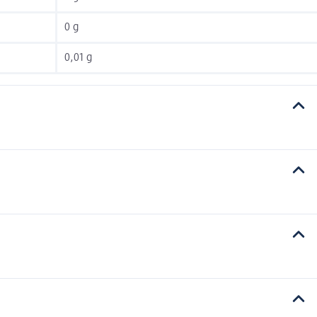
0 g
0,01 g