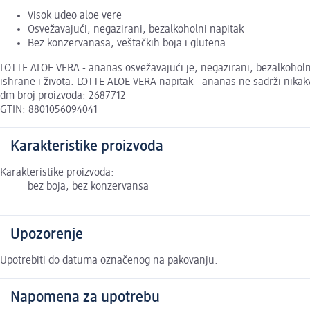
Visok udeo aloe vere
Osvežavajući, negazirani, bezalkoholni napitak
Bez konzervanasa, veštačkih boja i glutena
LOTTE ALOE VERA - ananas osvežavajući je, negazirani, bezalkoholni
ishrane i života. LOTTE ALOE VERA napitak - ananas ne sadrži nikakv
dm broj proizvoda: 2687712
GTIN: 8801056094041
Karakteristike proizvoda
Karakteristike proizvoda:
bez boja, bez konzervansa
Upozorenje
Upotrebiti do datuma označenog na pakovanju.
Napomena za upotrebu