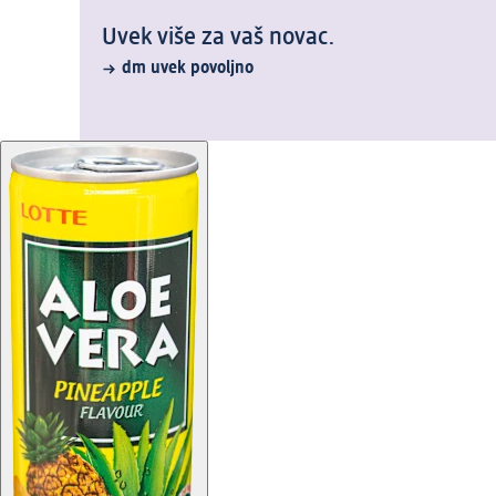
Uvek više za vaš novac.
dm uvek povoljno