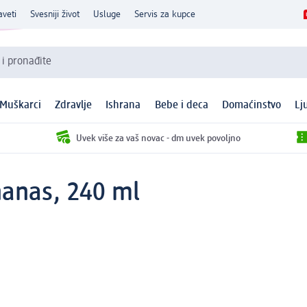
aveti
Svesniji život
Usluge
Servis za kupce
 i pronađite
Muškarci
Zdravlje
Ishrana
Bebe i deca
Domaćinstvo
Lj
Uvek više za vaš novac - dm uvek povoljno
nanas, 240 ml