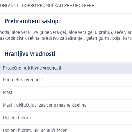
OHLADITI I DOBRO PROMUĆKATI PRE UPOTREBE
Prehrambeni sastojci
Voda, aloe vera 15% (aloe vera gel, aloe vera gel u prahu), šećer, a
askorbinska kiselina; sredstvo za želiranje : gelan guma, boja: karo
Hranljive vrednosti
Prosečne nutritivne vrednosti
Energetska vrednost
Masti
Masti, uključujući zasićene masne kiseline
Ugljeni hidrati
Ugljeni hidrati, uključujući šećer