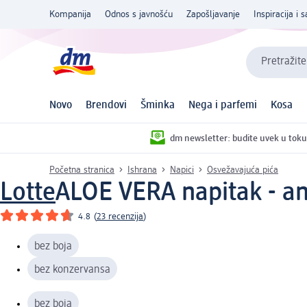
Kompanija
Odnos s javnošću
Zapošljavanje
Inspiracija i s
Pretražite
Novo
Brendovi
Šminka
Nega i parfemi
Kosa
dm newsletter: budite uvek u toku
Početna stranica
Ishrana
Napici
Osvežavajuća pića
Lotte
ALOE VERA napitak - a
4.8
(
23 recenzija
)
bez boja
bez konzervansa
bez boja