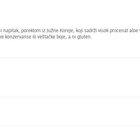
 napitak, poreklom iz Južne Koreje, koji sadrži visok procenat alo
e konzervanse ili veštačke boje, a ni gluten.