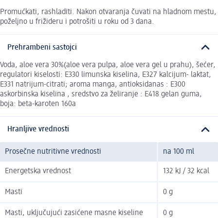
Promućkati, rashladiti. Nakon otvaranja čuvati na hladnom mestu,
poželjno u frižideru i potrošiti u roku od 3 dana.
Prehrambeni sastojci
Voda, aloe vera 30%(aloe vera pulpa, aloe vera gel u prahu), šećer,
regulatori kiselosti: E330 limunska kiselina, E327 kalcijum- laktat,
E331 natrijum-citrati; aroma manga, antioksidanas : E300
askorbinska kiselina , sredstvo za želiranje : E418 gelan guma,
boja: beta-karoten 160a
Hranljive vrednosti
Prosečne nutritivne vrednosti
na 100 ml
Energetska vrednost
132 kJ / 32 kcal
Masti
0 g
Masti, uključujući zasićene masne kiseline
0 g