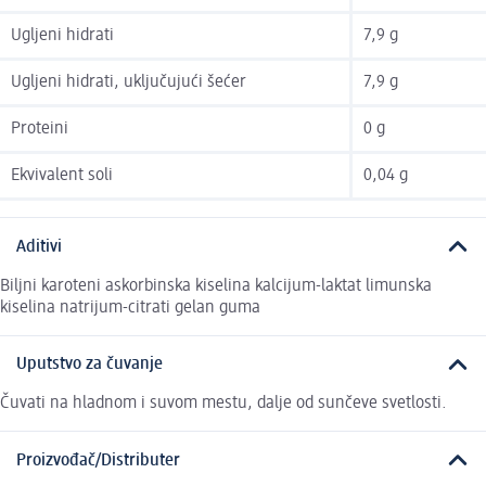
Ugljeni hidrati
7,9 g
Ugljeni hidrati, uključujući šećer
7,9 g
Proteini
0 g
Ekvivalent soli
0,04 g
Aditivi
Biljni karoteni askorbinska kiselina kalcijum-laktat limunska
kiselina natrijum-citrati gelan guma
Uputstvo za čuvanje
Čuvati na hladnom i suvom mestu, dalje od sunčeve svetlosti.
Proizvođač/Distributer