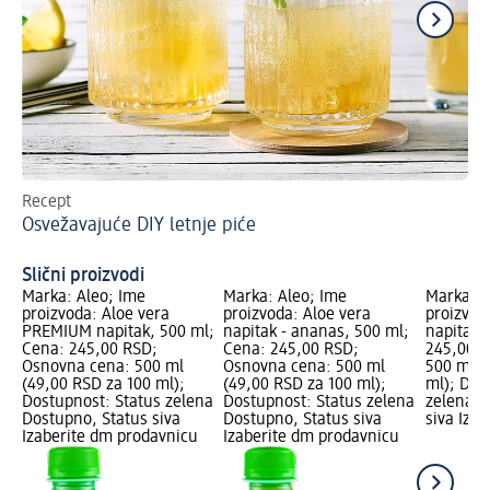
Recept
Saz
Osvežavajuće DIY letnje piće
uk
Ko
Slični proizvodi
Marka: Aleo; Ime
Marka: Aleo; Ime
Marka: A
proizvoda: Aloe vera
proizvoda: Aloe vera
proizvod
PREMIUM napitak, 500 ml;
napitak - ananas, 500 ml;
napitak,
Cena: 245,00 RSD;
Cena: 245,00 RSD;
245,00 R
Osnovna cena: 500 ml
Osnovna cena: 500 ml
500 ml (
(49,00 RSD za 100 ml);
(49,00 RSD za 100 ml);
ml); Dos
Dostupnost: Status zelena
Dostupnost: Status zelena
zelena D
Dostupno, Status siva
Dostupno, Status siva
siva Iza
Izaberite dm prodavnicu
Izaberite dm prodavnicu