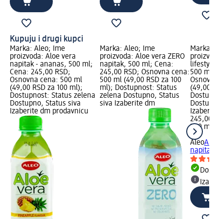
Kupuju i drugi kupci
Marka: Aleo; Ime
Marka: Aleo; Ime
Marka: A
proizvoda: Aloe vera
proizvoda: Aloe vera ZERO
proizvod
napitak - ananas, 500 ml;
napitak, 500 ml; Cena:
lifestyle
Cena: 245,00 RSD;
245,00 RSD; Osnovna cena:
500 ml; 
Osnovna cena: 500 ml
500 ml (49,00 RSD za 100
Osnovna 
(49,00 RSD za 100 ml);
ml); Dostupnost: Status
(49,00 R
Dostupnost: Status zelena
zelena Dostupno, Status
Dostupno
Dostupno, Status siva
siva Izaberite dm
Dostupno
Izaberite dm prodavnicu
Izaberit
245,00 
500 ml (
ml)
Aleo
Aloe
napitak 
Dost
Izabe