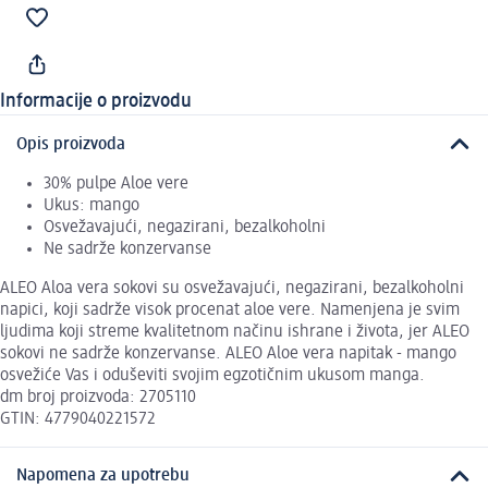
Informacije o proizvodu
Opis proizvoda
30% pulpe Aloe vere
Ukus: mango
Osvežavajući, negazirani, bezalkoholni
Ne sadrže konzervanse
ALEO Aloa vera sokovi su osvežavajući, negazirani, bezalkoholni
napici, koji sadrže visok procenat aloe vere. Namenjena je svim
ljudima koji streme kvalitetnom načinu ishrane i života, jer ALEO
sokovi ne sadrže konzervanse. ALEO Aloe vera napitak - mango
osvežiće Vas i oduševiti svojim egzotičnim ukusom manga.
dm broj proizvoda: 2705110
GTIN: 4779040221572
Napomena za upotrebu