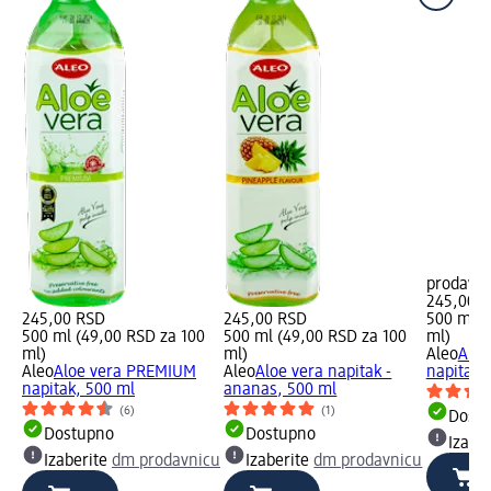
prodavn
245,00 
245,00 RSD
245,00 RSD
500 ml (
500 ml (49,00 RSD za 100
500 ml (49,00 RSD za 100
ml)
ml)
ml)
Aleo
Aloe
Aleo
Aloe vera PREMIUM
Aleo
Aloe vera napitak -
napitak,
napitak, 500 ml
ananas, 500 ml
(6)
(1)
Dost
Dostupno
Dostupno
Izabe
Izaberite
dm prodavnicu
Izaberite
dm prodavnicu