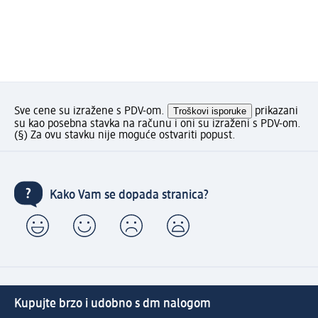
Sve cene su izražene s PDV-om.
Troškovi isporuke
prikazani
su kao posebna stavka na računu i oni su izraženi s PDV-om.
(§) Za ovu stavku nije moguće ostvariti popust.
Kako Vam se dopada stranica?
Kupujte brzo i udobno s dm nalogom