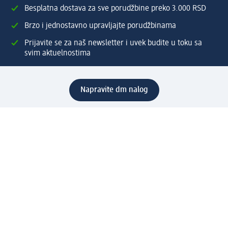
Besplatna dostava za sve porudžbine preko 3.000 RSD
Brzo i jednostavno upravljajte porudžbinama
Prijavite se za naš newsletter i uvek budite u toku sa
svim aktuelnostima
Napravite dm nalog
Pomoć
Servis za kupce
Načini & troškovi dostave
Povrat & zamene
Ispravno popunjavanje adrese za dostavu porudžbine
Poručivanje dm poklon-kartica za pravna lica
Kako da prepoznate lažne nagradne igre
Kompanija