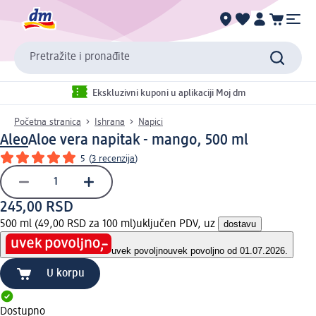
Pretražite i pronađite
Ekskluzivni kuponi u aplikaciji Moj dm
Početna stranica
Ishrana
Napici
Aleo
Aloe vera napitak - mango, 500 ml
5
(
3 recenzija
)
245,00 RSD
500 ml (49,00 RSD za 100 ml)
uključen PDV, uz
dostavu
uvek povoljno
uvek povoljno od 01.07.2026.
U korpu
Dostupno