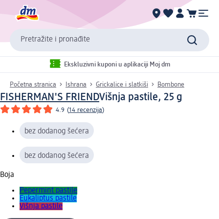
Pretražite i pronađite
Ekskluzivni kuponi u aplikaciji Moj dm
Početna stranica
Ishrana
Grickalice i slatkiši
Bombone
FISHERMAN'S FRIEND
Višnja pastile, 25 g
4.9
(
14 recenzija
)
bez dodanog šećera
bez dodanog šećera
Boja
Pepermint pastile
Eukaliptus pastile
Višnja pastile