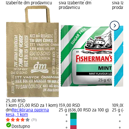
Izaberite dm prodavnicu
siva Izaberite dm
siva Iza
prodavnicu
prodavni
25,00 RSD
1 kom (25,00 RSD za 1 kom)
159,00 RSD
109,00 R
dm
Reciklirana papirna
25 g (636,00 RSD za 100 g)
25 g (43
kesa, 1 kom
(71)
Dostupno