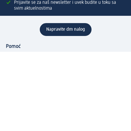
Prijavite se za naš newsletter i uvek budite u toku sa
svim aktuelnostima
Napravite dm nalog
Pomoć
Servis za kupce
Načini & troškovi dostave
Povrat & zamene
Ispravno popunjavanje adrese za dostavu porudžbine
Poručivanje dm poklon-kartica za pravna lica
Kako da prepoznate lažne nagradne igre
Kompanija
O nama
Društvena odgovornost
Posao
Odnos s javnošću
dm asortiman