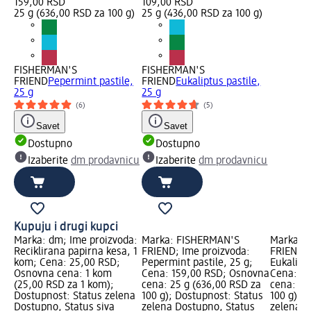
159,00 RSD
109,00 RSD
25 g (636,00 RSD za 100 g)
25 g (436,00 RSD za 100 g)
FISHERMAN'S
FISHERMAN'S
FRIEND
Pepermint pastile,
FRIEND
Eukaliptus pastile,
25 g
25 g
(6)
(5)
Savet
Savet
Dostupno
Dostupno
Izaberite
dm prodavnicu
Izaberite
dm prodavnicu
Kupuju i drugi kupci
Marka: dm; Ime proizvoda:
Marka: FISHERMAN'S
Marka: 
Reciklirana papirna kesa, 1
FRIEND; Ime proizvoda:
FRIEND; 
kom; Cena: 25,00 RSD;
Pepermint pastile, 25 g;
Eukaliptu
Osnovna cena: 1 kom
Cena: 159,00 RSD; Osnovna
Cena: 10
(25,00 RSD za 1 kom);
cena: 25 g (636,00 RSD za
cena: 25
Dostupnost: Status zelena
100 g); Dostupnost: Status
100 g); 
Dostupno, Status siva
zelena Dostupno, Status
zelena D