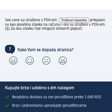
Sve cene su izražene s PDV-om.
Troškovi isporuke
prikazani
su kao posebna stavka na računu i oni su izraženi s PDV-om.
(§) Za ovu stavku nije moguće ostvariti popust.
Kako Vam se dopada stranica?
Kupujte brzo i udobno s dm nalogom
Besplatna dostava za sve porudžbine preko 3.000 RSD
Brzo i jednostavno upravljajte porudžbinama