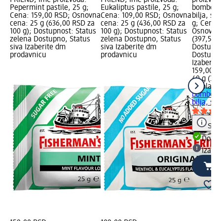
Pepermint pastile, 25 g;
Eukaliptus pastile, 25 g;
bombone 
Cena: 159,00 RSD; Osnovna
Cena: 109,00 RSD; Osnovna
bilja, sa
cena: 25 g (636,00 RSD za
cena: 25 g (436,00 RSD za
g; Cena:
100 g); Dostupnost: Status
100 g); Dostupnost: Status
Osnovna 
zelena Dostupno, Status
zelena Dostupno, Status
(397,50 
siva Izaberite dm
siva Izaberite dm
Dostupno
prodavnicu
prodavnicu
Dostupno
Izaberit
159,00 R
40 g (39
Ricola
FR
bombone 
bilja, sa.
Save
Dost
Izabe