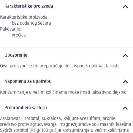
Karakteristike proizvoda
Karakteristike proizvoda:
bez dodanog šećera
Pakovanje:
vrećica
Upozorenje
Ovaj proizvod se ne preporučuje deci ispod 5 godina starosti.
Napomena za upotrebu
Konzumiranje u većim količinama može imati laksativno dejstvo
Prehrambeni sastojci
Zaslađivači: sorbitol, sukraloza, kalijum-acesulfam; arome,
sredstvo protiv zgrudvavanja: magnezijumove soli masnih kiselina.
Sadrži sorbitol (93 g/ 100 g) čije konzumiranje u većim količinama