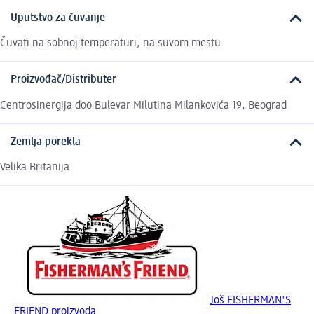
Uputstvo za čuvanje
Čuvati na sobnoj temperaturi, na suvom mestu
Proizvođač/Distributer
Centrosinergija doo Bulevar Milutina Milankovića 19, Beograd
Zemlja porekla
Velika Britanija
Još FISHERMAN'S
FRIEND proizvoda