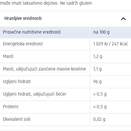
može imati laksativno dejstvo. Ne sadrži gluten
Hranljive vrednosti
Prosečne nutritivne vrednosti
na 100 g
Energetska vrednost
1.029 kJ / 247 kcal
Masti
1,2 g
Masti, uključujući zasićene masne kiseline
1,1 g
Ugljeni hidrati
96 g
Ugljeni hidrati, uključujući šećer
< 0,5 g
Proteini
< 0,5 g
Ekvivalent soli
0,02 g