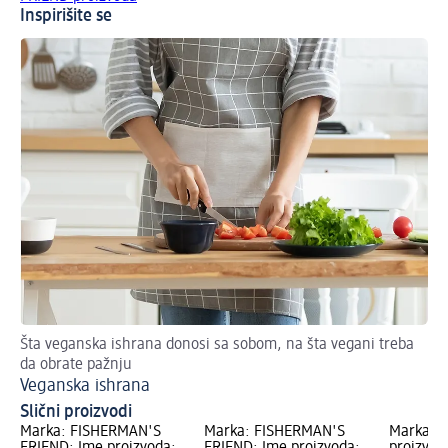
Inspirišite se
Šta veganska ishrana donosi sa sobom, na šta vegani treba
Ide
da obrate pažnju
Pe
Veganska ishrana
Slični proizvodi
Marka: FISHERMAN'S
Marka: FISHERMAN'S
Marka: R
FRIEND; Ime proizvoda:
FRIEND; Ime proizvoda:
proizvod