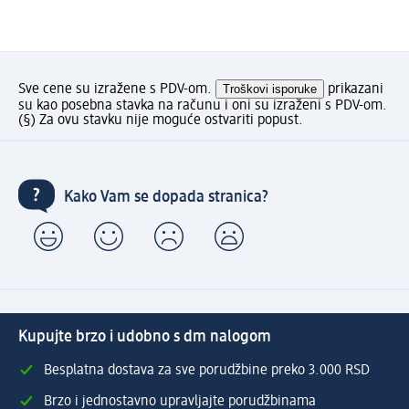
Sve cene su izražene s PDV-om.
Troškovi isporuke
prikazani
su kao posebna stavka na računu i oni su izraženi s PDV-om.
(§) Za ovu stavku nije moguće ostvariti popust.
Kako Vam se dopada stranica?
Kupujte brzo i udobno s dm nalogom
Besplatna dostava za sve porudžbine preko 3.000 RSD
Brzo i jednostavno upravljajte porudžbinama