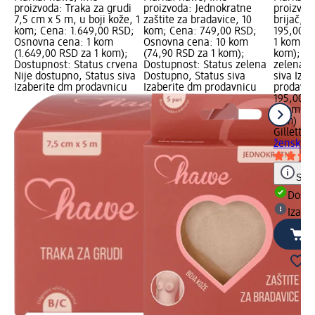
proizvoda: Traka za grudi
proizvoda: Jednokratne
proizvod
7,5 cm x 5 m, u boji kože, 1
zaštite za bradavice, 10
brijač, 
kom; Cena: 1.649,00 RSD;
kom; Cena: 749,00 RSD;
195,00 R
Osnovna cena: 1 kom
Osnovna cena: 10 kom
1 kom (1
(1.649,00 RSD za 1 kom);
(74,90 RSD za 1 kom);
kom); Do
Dostupnost: Status crvena
Dostupnost: Status zelena
zelena D
Nije dostupno, Status siva
Dostupno, Status siva
siva Iza
Izaberite dm prodavnicu
Izaberite dm prodavnicu
prodavn
195,00 R
1 kom (1
kom)
Gillette 
ženski br
Save
Dost
Izabe