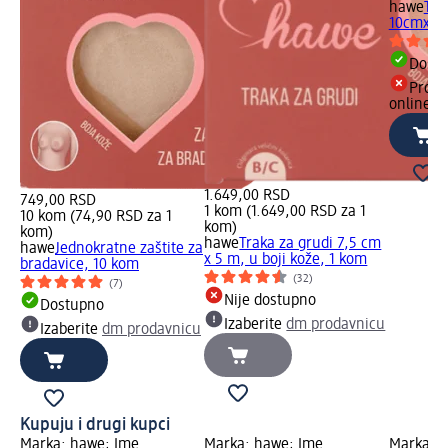
hawe
Tra
10cmx5m
Dost
Proiz
online
1.649,00 RSD
749,00 RSD
1 kom (1.649,00 RSD za 1
10 kom (74,90 RSD za 1
kom)
kom)
hawe
Traka za grudi 7,5 cm
hawe
Jednokratne zaštite za
x 5 m, u boji kože, 1 kom
bradavice, 10 kom
(32)
(7)
Nije dostupno
Dostupno
Izaberite
dm prodavnicu
Izaberite
dm prodavnicu
Kupuju i drugi kupci
Marka: hawe; Ime
Marka: hawe; Ime
Marka: G