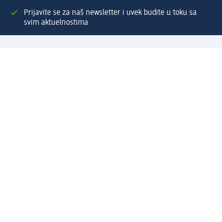
Prijavite se za naš newsletter i uvek budite u toku sa
svim aktuelnostima
Napravite dm nalog
Pomoć
Servis za kupce
Načini & troškovi dostave
Povrat & zamene
Ispravno popunjavanje adrese za dostavu porudžbine
Poručivanje dm poklon-kartica za pravna lica
Kako da prepoznate lažne nagradne igre
Kompanija
O nama
Društvena odgovornost
Posao
Odnos s javnošću
dm asortiman