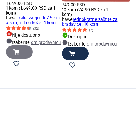
1.649,00 RSD
749,00 RSD
1 kom (1.649,00 RSD za 1
10 kom (74,90 RSD za 1
kom)
kom)
hawe
Traka za grudi 7,5 cm
hawe
Jednokratne zaštite za
x 5 m, u boji kože, 1 kom
bradavice, 10 kom
(32)
(7)
Nije dostupno
Dostupno
Izaberite
dm prodavnicu
Izaberite
dm prodavnicu