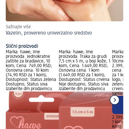
Sažnajte više
Bo
Vazelin, provereno univerzalno sredstvo
Slični proizvodi
Marka: hawe; Ime
Marka: hawe; Ime
Marka: 
proizvoda: Jednokratne
proizvoda: Traka za grudi
proizvod
zaštite za bradavice, 10
7,5 cm x 5 m, u boji kože, 1
10cmx5m
kom; Cena: 749,00 RSD;
kom; Cena: 1.649,00 RSD;
2.399,00
Osnovna cena: 10 kom
Osnovna cena: 1 kom
cena: 1 
(74,90 RSD za 1 kom);
(1.649,00 RSD za 1 kom);
za 1 kom
Dostupnost: Status zelena
Dostupnost: Status crvena
logo; Do
Dostupno, Status siva
Nije dostupno, Status siva
zelena D
Izaberite dm prodavnicu
Izaberite dm prodavnicu
crvena P
samo on
2.399,00
1 kom (2
kom)