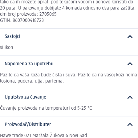
tako da ih možete oprati pod tekućom vodom i ponovo koristiti do
20 puta. U pakovanju dobijate 4 komada odnosno dva para zaštita.
dm broj proizvoda: 2705065
GTIN: 8607000418723
Sastojci
silikon
Napomena za upotrebu
Pazite da vaša koža bude čista i suva. Pazite da na vašoj koži nema
losiona, pudera, ulja, parfema.
Uputstvo za čuvanje
Čuvanje proizvoda na temperaturi od 5-25 °C
Proizvođač/Distributer
Hawe trade 021 Maršala Žukova 6 Novi Sad