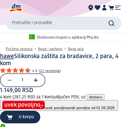
Pretražite i pronađite
Ekskluzivni kuponi u aplikaciji Moj dm
Početna stranica
Nega i parfemi
Nega tela
hawe
Silikonska zaštita za bradavice, 2 para, 4
kom
4.6
(
22 recenzija
)
1.149,00 RSD
4 kom (287,25 RSD za 1 kom)
uključen PDV, uz
dostavu
uvek povoljno
uvek povoljno od 01.04.2026.
U korpu