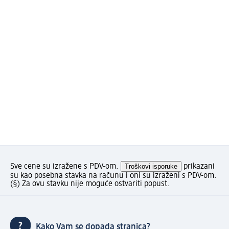
Sve cene su izražene s PDV-om.
Troškovi isporuke
prikazani
su kao posebna stavka na računu i oni su izraženi s PDV-om.
(§) Za ovu stavku nije moguće ostvariti popust.
Kako Vam se dopada stranica?