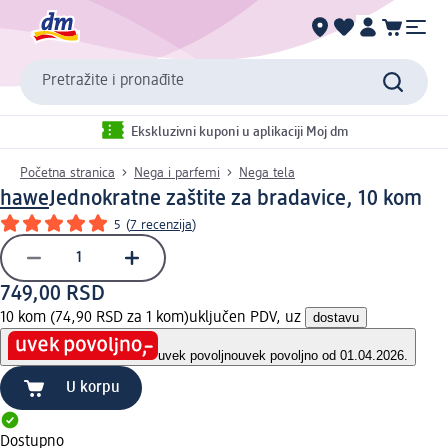
Pretražite i pronađite
Ekskluzivni kuponi u aplikaciji Moj dm
Početna stranica
Nega i parfemi
Nega tela
hawe
Jednokratne zaštite za bradavice, 10 kom
5
(
7 recenzija
)
749,00 RSD
10 kom (74,90 RSD za 1 kom)
uključen PDV, uz
dostavu
uvek povoljno
uvek povoljno od 01.04.2026.
U korpu
Dostupno