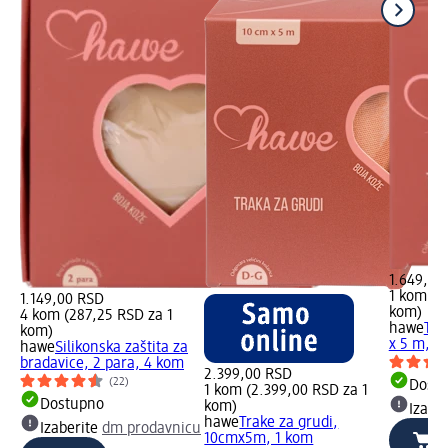
1.649,00
1 kom (1
1.149,00 RSD
kom)
4 kom (287,25 RSD za 1
hawe
Tra
kom)
x 5 m, u 
hawe
Silikonska zaštita za
bradavice, 2 para, 4 kom
2.399,00 RSD
(22)
Dost
1 kom (2.399,00 RSD za 1
Dostupno
kom)
Izabe
hawe
Trake za grudi,
Izaberite
dm prodavnicu
10cmx5m, 1 kom