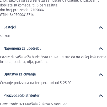
znoj, tako da su savršene za samostalno nošenje. U pakovanju
dobijate 10 komada, tj. 5 pari zaštita.
dm broj proizvoda: 2705064
GTIN: 8607000418716
Sastojci
silikon
Napomena za upotrebu
Pazite da vaša koža bude čista i suva. Pazite da na vašoj koži nema
losiona, pudera, ulja, parfema.
Uputstvo za čuvanje
Čuvanje proizvoda na temperaturi od 5-25 °C
Proizvođač/Distributer
Hawe trade 021 Maršala Žukova 6 Novi Sad