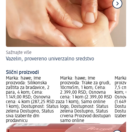
Sažnajte više
Saz
Vazelin, provereno univerzalno sredstvo
Na
Slični proizvodi
Marka: hawe; Ime
Marka: hawe; Ime
Marka: 
proizvoda: Silikonska
proizvoda: Trake za grudi,
proizvod
zaštita za bradavice, 2
10cmx5m, 1 kom; Cena:
7,5 cm x 
para, 4 kom; Cena:
2.399,00 RSD; Osnovna
kom; Cen
1.149,00 RSD; Osnovna
cena: 1 kom (2.399,00 RSD
Osnovna
cena: 4 kom (287,25 RSD za
za 1 kom); Samo online
(1.649,0
1 kom); Dostupnost: Status
logo; Dostupnost: Status
Dostupno
zelena Dostupno, Status
zelena Dostupno, Status
Dostupno
siva Izaberite dm
crvena Proizvod dostupan
Izaberit
prodavnicu
samo online