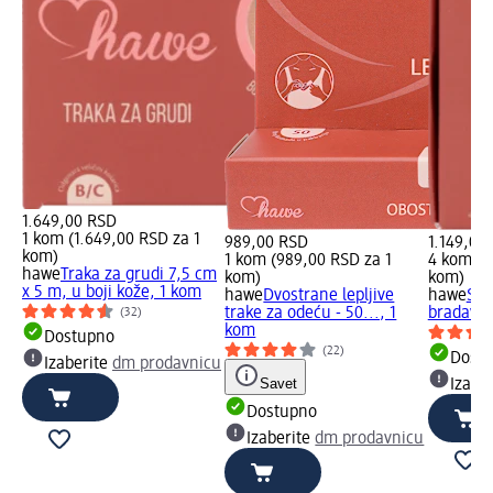
1.649,00 RSD
1 kom (1.649,00 RSD za 1
989,00 RSD
1.149,00
kom)
1 kom (989,00 RSD za 1
4 kom (2
hawe
Traka za grudi 7,5 cm
kom)
kom)
x 5 m, u boji kože, 1 kom
hawe
Dvostrane lepljive
hawe
Sil
trake za odeću - 50..., 1
bradavic
(32)
kom
Dostupno
(22)
Dost
Izaberite
dm prodavnicu
Savet
Izabe
Dostupno
Izaberite
dm prodavnicu