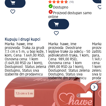
(10)
Dostupno
Proizvod dostupan samo
online
Kupuju i drugi kupci
Marka: hawe; Ime
Marka: hawe; Ime
Marka: 
proizvoda: Traka za grudi
proizvoda: Dvostrane
proizvod
7,5 cm x 5 m, u boji kože, 1
lepljive trake za odeću - 50
zaštita z
kom; Cena: 1.649,00 RSD;
jednokratnih traka, 1 kom;
para, 4 
Osnovna cena: 1 kom
Cena: 989,00 RSD;
1.149,00
(1.649,00 RSD za 1 kom);
Osnovna cena: 1 kom
cena: 4 
Dostupnost: Status zelena
(989,00 RSD za 1 kom);
1 kom); 
Dostupno, Status siva
Dostupnost: Status zelena
zelena D
Izaberite dm prodavnicu
Dostupno, Status siva
siva Iza
Izaberite dm prodavnicu
prodavni