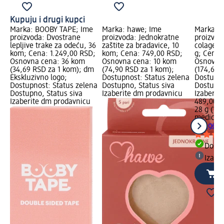
Kupuju i drugi kupci
Marka: BOOBY TAPE; Ime
Marka: hawe; Ime
Marka: 
proizvoda: Dvostrane
proizvoda: Jednokratne
proizvod
lepljive trake za odeću, 36
zaštite za bradavice, 10
colagen 
kom; Cena: 1.249,00 RSD;
kom; Cena: 749,00 RSD;
g; Cena:
Osnovna cena: 36 kom
Osnovna cena: 10 kom
Osnovna 
(34,69 RSD za 1 kom); dm
(74,90 RSD za 1 kom);
(174,64 R
Ekskluzivno logo;
Dostupnost: Status zelena
Dostupno
Dostupnost: Status zelena
Dostupno, Status siva
Dostupno
Dostupno, Status siva
Izaberite dm prodavnicu
Izaberit
Izaberite dm prodavnicu
489,00 
28 g (17
medicub
colagen 
Dost
Izabe