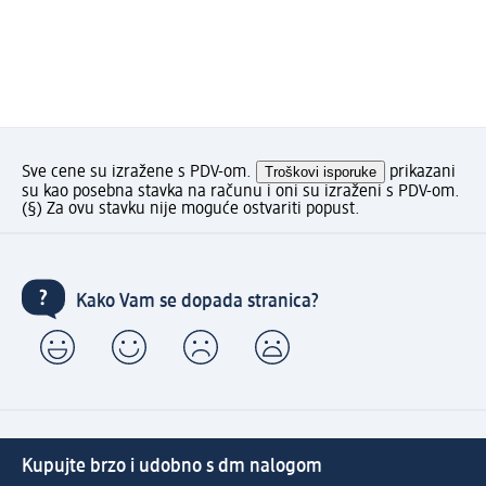
Sve cene su izražene s PDV-om.
Troškovi isporuke
prikazani
su kao posebna stavka na računu i oni su izraženi s PDV-om.
(§) Za ovu stavku nije moguće ostvariti popust.
Kako Vam se dopada stranica?
Kupujte brzo i udobno s dm nalogom