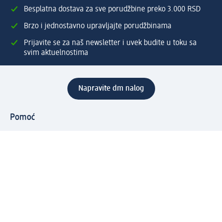
Besplatna dostava za sve porudžbine preko 3.000 RSD
Brzo i jednostavno upravljajte porudžbinama
Prijavite se za naš newsletter i uvek budite u toku sa
svim aktuelnostima
Napravite dm nalog
Pomoć
Servis za kupce
Načini & troškovi dostave
Povrat & zamene
Ispravno popunjavanje adrese za dostavu porudžbine
Poručivanje dm poklon-kartica za pravna lica
Kako da prepoznate lažne nagradne igre
Kompanija