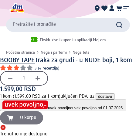
Pretražite i pronađite
Ekskluzivni kuponi u aplikaciji Moj dm
Početna stranica
Nega i parfemi
Nega tela
BOOBY TAPE
Traka za grudi - u NUDE boji, 1 kom
3
(
4 recenzija
)
1.599,00 RSD
1 kom (1.599,00 RSD za 1 kom)
uključen PDV, uz
dostavu
uvek povoljno
uvek povoljno od 01.07.2025.
U korpu
Trenutno nije dostupno