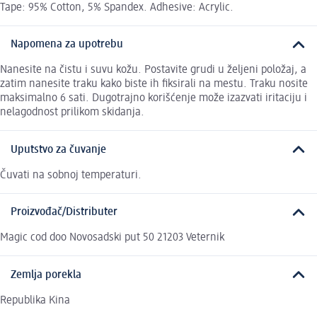
Tape: 95% Cotton, 5% Spandex. Adhesive: Acrylic.
Napomena za upotrebu
Nanesite na čistu i suvu kožu. Postavite grudi u željeni položaj, a
zatim nanesite traku kako biste ih fiksirali na mestu. Traku nosite
maksimalno 6 sati. Dugotrajno korišćenje može izazvati iritaciju i
nelagodnost prilikom skidanja.
Uputstvo za čuvanje
Čuvati na sobnoj temperaturi.
Proizvođač/Distributer
Magic cod doo Novosadski put 50 21203 Veternik
Zemlja porekla
Republika Kina