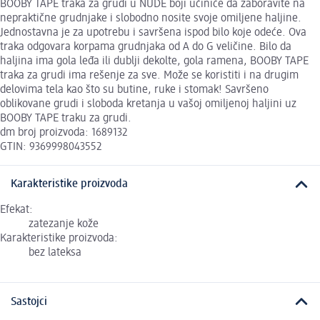
BOOBY TAPE traka za grudi u NUDE boji učiniće da zaboravite na
nepraktične grudnjake i slobodno nosite svoje omiljene haljine.
Jednostavna je za upotrebu i savršena ispod bilo koje odeće. Ova
traka odgovara korpama grudnjaka od A do G veličine. Bilo da
haljina ima gola leđa ili dublji dekolte, gola ramena, BOOBY TAPE
traka za grudi ima rešenje za sve. Može se koristiti i na drugim
delovima tela kao što su butine, ruke i stomak! Savršeno
oblikovane grudi i sloboda kretanja u vašoj omiljenoj haljini uz
BOOBY TAPE traku za grudi.
dm broj proizvoda: 1689132
GTIN: 9369998043552
Karakteristike proizvoda
Efekat:
zatezanje kože
Karakteristike proizvoda:
bez lateksa
Sastojci