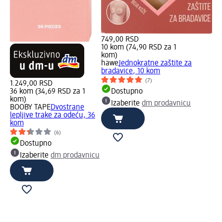
749,00 RSD
10 kom (74,90 RSD za 1
kom)
hawe
Jednokratne zaštite za
bradavice, 10 kom
(7)
1.249,00 RSD
36 kom (34,69 RSD za 1
Dostupno
kom)
Izaberite
dm prodavnicu
BOOBY TAPE
Dvostrane
lepljive trake za odeću, 36
kom
(6)
Dostupno
Izaberite
dm prodavnicu