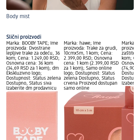
Body mist
Otk
Šl
Slični proizvodi
Marka: BOOBY TAPE; Ime
Marka: hawe; Ime
Marka: 
proizvoda: Dvostrane
proizvoda: Trake za grudi,
proizvod
lepljive trake za odeću, 36
10cmx5m, 1 kom; Cena:
zaštite z
kom; Cena: 1.249,00 RSD;
2.399,00 RSD; Osnovna
kom; Cen
Osnovna cena: 36 kom
cena: 1 kom (2.399,00 RSD
Osnovna
(34,69 RSD za 1 kom); dm
za 1 kom); Samo online
(74,90 R
Ekskluzivno logo;
logo; Dostupnost: Status
Dostupno
Dostupnost: Status zelena
zelena Dostupno, Status
Dostupno
Dostupno, Status siva
crvena Proizvod dostupan
Izaberit
Izaberite dm prodavnicu
samo online