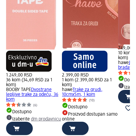
749,00 
10 kom (
kom)
hawe
Jed
bradavic
1.249,00 RSD
2.399,00 RSD
36 kom (34,69 RSD za 1
1 kom (2.399,00 RSD za 1
Dost
kom)
kom)
Izabe
BOOBY TAPE
Dvostrane
hawe
Trake za grudi,
lepljive trake za odeću, 36
10cmx5m, 1 kom
kom
(10)
(6)
Dostupno
Dostupno
Proizvod dostupan samo
Izaberite
dm prodavnicu
online