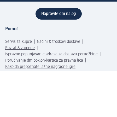
Napravite dm nalog
Pomoć
Servis za kupce
Načini & troškovi dostave
Povrat & zamene
Ispravno popunjavanje adrese za dostavu porudžbine
Poručivanje dm poklon-kartica za pravna lica
Kako da prepoznate lažne nagradne igre
Kompanija
O nama
Društvena odgovornost
Posao
Odnos s javnošću
dm asortiman
Usluge u dm prodavnicama