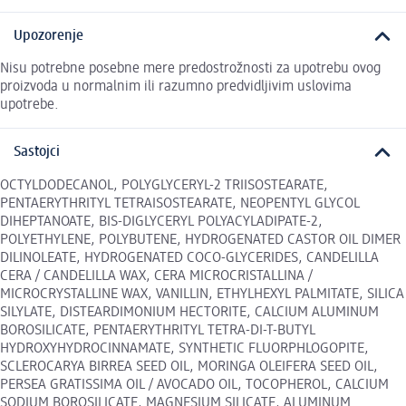
Upozorenje
Nisu potrebne posebne mere predostrožnosti za upotrebu ovog
proizvoda u normalnim ili razumno predvidljivim uslovima
upotrebe.
Sastojci
OCTYLDODECANOL, POLYGLYCERYL-2 TRIISOSTEARATE,
PENTAERYTHRITYL TETRAISOSTEARATE, NEOPENTYL GLYCOL
DIHEPTANOATE, BIS-DIGLYCERYL POLYACYLADIPATE-2,
POLYETHYLENE, POLYBUTENE, HYDROGENATED CASTOR OIL DIMER
DILINOLEATE, HYDROGENATED COCO-GLYCERIDES, CANDELILLA
CERA / CANDELILLA WAX, CERA MICROCRISTALLINA /
MICROCRYSTALLINE WAX, VANILLIN, ETHYLHEXYL PALMITATE, SILICA
SILYLATE, DISTEARDIMONIUM HECTORITE, CALCIUM ALUMINUM
BOROSILICATE, PENTAERYTHRITYL TETRA-DI-T-BUTYL
HYDROXYHYDROCINNAMATE, SYNTHETIC FLUORPHLOGOPITE,
SCLEROCARYA BIRREA SEED OIL, MORINGA OLEIFERA SEED OIL,
PERSEA GRATISSIMA OIL / AVOCADO OIL, TOCOPHEROL, CALCIUM
SODIUM BOROSILICATE, MAGNESIUM SILICATE, ALUMINUM