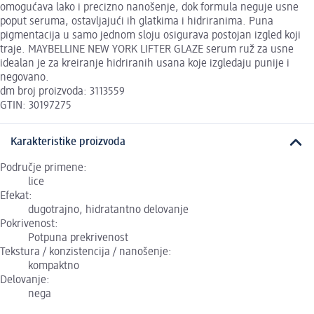
omogućava lako i precizno nanošenje, dok formula neguje usne
poput seruma, ostavljajući ih glatkima i hidriranima. Puna
pigmentacija u samo jednom sloju osigurava postojan izgled koji
traje. MAYBELLINE NEW YORK LIFTER GLAZE serum ruž za usne
idealan je za kreiranje hidriranih usana koje izgledaju punije i
negovano.
dm broj proizvoda: 3113559
GTIN: 30197275
Karakteristike proizvoda
Područje primene:
lice
Efekat:
dugotrajno, hidratantno delovanje
Pokrivenost:
Potpuna prekrivenost
Tekstura / konzistencija / nanošenje:
kompaktno
Delovanje:
nega