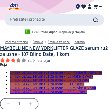
Pretražite i pronađite
Ekskluzivni kuponi u aplikaciji Moj dm
Početna stranica
Šminka
Šminka za usne
Karmin
MAYBELLINE NEW YORK
LIFTER GLAZE serum ruž
za usne - 107 Blind Date, 1 kom
3.3
(
4 recenzija
)
Boja
LIFTER GLAZE serum ruž za usne - 104 Maybe It's Intense
LIFTER GLAZE serum ruž za usne - 103 Make It Work
LIFTER GLAZE serum ruž za usne - 107 Blind Date
LIFTER GLAZE serum ruž za usne - 101 Upstate
LIFTER GLAZE serum ruž za usne - 106 Maybe It's Soft
LIFTER GLAZE serum ruž za usne - 108 Fit Check