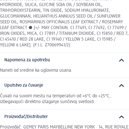
HYDROXIDE, SILICA, GLYCINE SOJA OIL / SOYBEAN OIL,
TRIHYDROXYSTEARIN, TIN OXIDE, SODIUM HYALURONATE,
GLUCOMANNAN, HELIANTHUS ANNUUS SEED OIL / SUNFLOWER
SEED OIL, ROSMARINUS OFFICINALIS LEAF EXTRACT / ROSEMARY
LEAF EXTRACT ● [+/- MAY CONTAIN: CI 77491, CI 77492, CI 77499 /
IRON OXIDES, MICA, CI 77891 / TITANIUM DIOXIDE, CI 15850 / RED 7,
CI 45410 / RED 28 LAKE, CI 19140 / YELLOW 5 LAKE, CI 15985 /
YELLOW 6 LAKE]. (F.I.L. Z70069941/2).
Napomena za upotrebu
Naneti od sredine ka uglovima usana.
Uputstvo za čuvanje
Čuvati na suvom mestu na temperaturi od +6°C do +25°C,
izbegavajući direktno izlaganje sunčevoj svetlosti.
Proizvođač/Distributer
Proizvođač: GEMEY PARIS MAYBELLINE NEW YORK · 14, RUE ROYALE