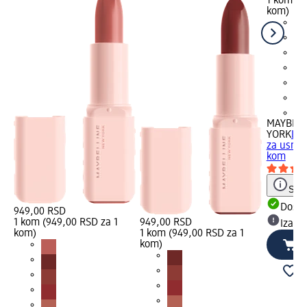
1 kom (8
kom)
+5
MAYBELL
YORK
LIF
za usne -
kom
Save
Dost
949,00 RSD
1 kom (949,00 RSD za 1
949,00 RSD
Izabe
kom)
1 kom (949,00 RSD za 1
kom)