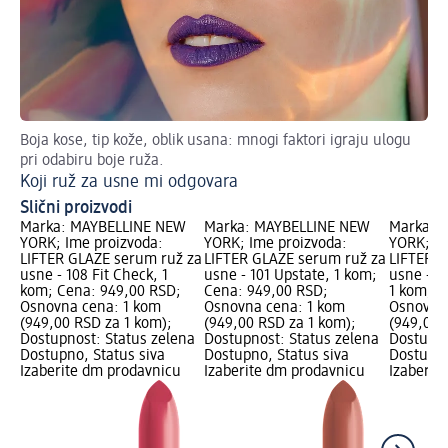
Boja kose, tip kože, oblik usana: mnogi faktori igraju ulogu
Ka
pri odabiru boje ruža.
Šm
Koji ruž za usne mi odgovara
Slični proizvodi
Marka: MAYBELLINE NEW
Marka: MAYBELLINE NEW
Marka: 
YORK; Ime proizvoda:
YORK; Ime proizvoda:
YORK; Im
LIFTER GLAZE serum ruž za
LIFTER GLAZE serum ruž za
LIFTER G
usne - 108 Fit Check, 1
usne - 101 Upstate, 1 kom;
usne - 10
kom; Cena: 949,00 RSD;
Cena: 949,00 RSD;
1 kom; C
Osnovna cena: 1 kom
Osnovna cena: 1 kom
Osnovna
(949,00 RSD za 1 kom);
(949,00 RSD za 1 kom);
(949,00 
Dostupnost: Status zelena
Dostupnost: Status zelena
Dostupno
Dostupno, Status siva
Dostupno, Status siva
Dostupno
Izaberite dm prodavnicu
Izaberite dm prodavnicu
Izaberit