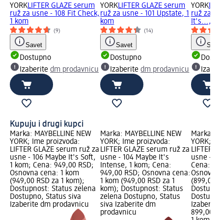
YORK
LIFTER GLAZE serum
YORK
LIFTER GLAZE serum
YORK
LIF
ruž za usne - 108 Fit Check,
ruž za usne - 101 Upstate, 1
ruž za u
1 kom
kom
It's..., 
(9)
(14)
Savet
Savet
Save
Dostupno
Dostupno
Dost
Izaberite
dm prodavnicu
Izaberite
dm prodavnicu
Izabe
Kupuju i drugi kupci
Marka: MAYBELLINE NEW
Marka: MAYBELLINE NEW
Marka: 
YORK; Ime proizvoda:
YORK; Ime proizvoda:
YORK; Im
LIFTER GLAZE serum ruž za
LIFTER GLAZE serum ruž za
LIFTER L
usne - 106 Maybe It's Soft,
usne - 104 Maybe It's
usne - 00
1 kom; Cena: 949,00 RSD;
Intense, 1 kom; Cena:
Cena: 89
Osnovna cena: 1 kom
949,00 RSD; Osnovna cena:
Osnovna
(949,00 RSD za 1 kom);
1 kom (949,00 RSD za 1
(899,00 
Dostupnost: Status zelena
kom); Dostupnost: Status
Dostupno
Dostupno, Status siva
zelena Dostupno, Status
Dostupno
Izaberite dm prodavnicu
siva Izaberite dm
Izaberit
prodavnicu
899,00 