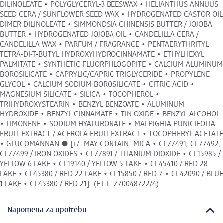
DILINOLEATE • POLYGLYCERYL-3 BEESWAX • HELIANTHUS ANNUUS
SEED CERA / SUNFLOWER SEED WAX • HYDROGENATED CASTOR OIL
DIMER DILINOLEATE • SIMMONDSIA CHINENSIS BUTTER / JOJOBA
BUTTER • HYDROGENATED JOJOBA OIL • CANDELILLA CERA /
CANDELILLA WAX • PARFUM / FRAGRANCE • PENTAERYTHRITYL
TETRA-DI-T-BUTYL HYDROXYHYDROCINNAMATE • ETHYLHEXYL
PALMITATE • SYNTHETIC FLUORPHLOGOPITE • CALCIUM ALUMINUM
BOROSILICATE • CAPRYLIC/CAPRIC TRIGLYCERIDE • PROPYLENE
GLYCOL • CALCIUM SODIUM BOROSILICATE • CITRIC ACID •
MAGNESIUM SILICATE • SILICA • TOCOPHEROL •
TRIHYDROXYSTEARIN • BENZYL BENZOATE • ALUMINUM
HYDROXIDE • BENZYL CINNAMATE • TIN OXIDE • BENZYL ALCOHOL
• LIMONENE • SODIUM HYALURONATE • MALPIGHIA PUNICIFOLIA
FRUIT EXTRACT / ACEROLA FRUIT EXTRACT • TOCOPHERYL ACETATE
• GLUCOMANNAN ● [+/- MAY CONTAIN: MICA • CI 77491, CI 77492,
CI 77499 / IRON OXIDES • CI 77891 / TITANIUM DIOXIDE • CI 15985 /
YELLOW 6 LAKE • CI 19140 / YELLOW 5 LAKE • CI 45410 / RED 28
LAKE • CI 45380 / RED 22 LAKE • CI 15850 / RED 7 • CI 42090 / BLUE
1 LAKE • CI 45380 / RED 21]. (F.I.L. Z70048722/4).
Napomena za upotrebu