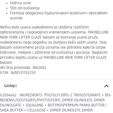
Hidrira usne
Štiti od isušivanja
Formula obogaćena hijaluronskom kiselinom i ekstraktom
acerole
Nežna koža usana svakodnevno je izložena različitim
opterećenjima i nepovoljnim vremenskim uslovima. MAYBELLINE
NEW YORK LIFTER GLAZE balzam za toniranje usana pruža
svakodnevnu negu pogodnu za osetljivu kožu vaših usana. Ovaj
balzam istovremeno pruža usnama sve potrebno kako bi ostale
hidrirane, mekane i zaštićene od isušivanja i pucanja. Naglasite
prirodnu lepotu usana uz MAYBELLINE NEW YORK LIFTER GLAZE
balzam.
dm broj proizvoda: 3062602
GTIN: 3600531702250
Sastojci
G2034462 - INGREDIENTS: POLYGLYCERYL-2 TRIISOSTEARATE • BIS-
BEHENYL/ISOSTEARYL/PHYTOSTERYL DIMER DILINOLEYL DIMER
DILINOLEATE • SQUALANE • BUTYROSPERMUM PARKII BUTTER /
SHEA BUTTER • CELLULOSE • DIMER DILINOLEYL DIMER