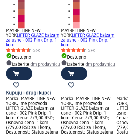
MAYBELLINE NEW
MAYBELLINE NEW
YORK
LIFTER GLAZE balzam
YORK
LIFTER GLAZE balzam
za usne - 002 Pink Drip, 1
za usne - 002 Pink Drip, 1
kom
kom
(264)
(294)
Dostupno
Dostupno
Izaberite
dm prodavnicu
Izaberite
dm prodavnicu
Kupuju i drugi kupci
Marka: MAYBELLINE NEW
Marka: MAYBELLINE NEW
Marka: 
YORK; Ime proizvoda:
YORK; Ime proizvoda:
YORK; Im
LIFTER GLAZE balzam za
LIFTER GLAZE balzam za
LIFTER G
usne - 002 Pink Drip, 1
usne - 002 Pink Drip, 1
usne - 0
kom; Cena: 779,00 RSD;
kom; Cena: 779,00 RSD;
Cena: 77
Osnovna cena: 1 kom
Osnovna cena: 1 kom
Osnovna
(779,00 RSD za 1 kom);
(779,00 RSD za 1 kom);
(779,00 
Dostupnost: Status zelena
Dostupnost: Status zelena
Dostupno