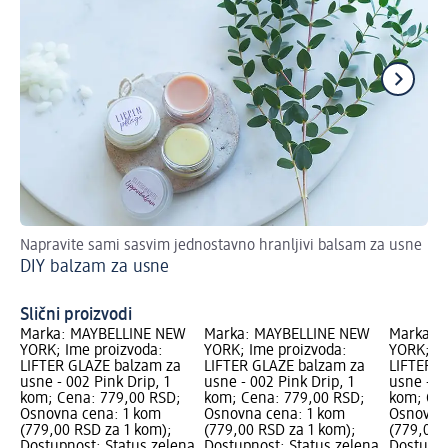
Napravite sami sasvim jednostavno hranljivi balsam za usne
Ka
DIY balzam za usne
Šm
Slični proizvodi
Marka: MAYBELLINE NEW
Marka: MAYBELLINE NEW
Marka: 
YORK; Ime proizvoda:
YORK; Ime proizvoda:
YORK; Im
LIFTER GLAZE balzam za
LIFTER GLAZE balzam za
LIFTER G
usne - 002 Pink Drip, 1
usne - 002 Pink Drip, 1
usne - 00
kom; Cena: 779,00 RSD;
kom; Cena: 779,00 RSD;
kom; Cen
Osnovna cena: 1 kom
Osnovna cena: 1 kom
Osnovna
(779,00 RSD za 1 kom);
(779,00 RSD za 1 kom);
(779,00 
Dostupnost: Status zelena
Dostupnost: Status zelena
Dostupno