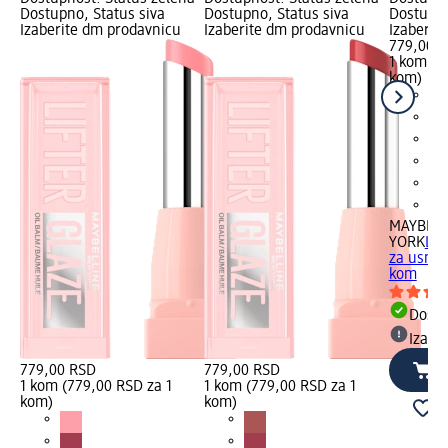
Dostupno, Status siva
Dostupno, Status siva
Dostupno
Izaberite dm prodavnicu
Izaberite dm prodavnicu
Izaberit
779,00 
1 kom (7
kom)
MAYBELL
YORK
LIF
za usne -
kom
Dost
Izabe
779,00 RSD
779,00 RSD
1 kom (779,00 RSD za 1
1 kom (779,00 RSD za 1
kom)
kom)