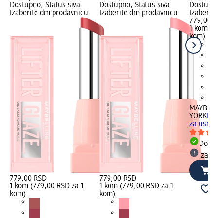
Dostupno, Status siva
Dostupno, Status siva
Dostupno
Izaberite dm prodavnicu
Izaberite dm prodavnicu
Izaberit
779,00 
1 kom (7
kom)
MAYBELL
YORK
LIF
za usne 
Dost
Izabe
779,00 RSD
779,00 RSD
1 kom (779,00 RSD za 1
1 kom (779,00 RSD za 1
kom)
kom)