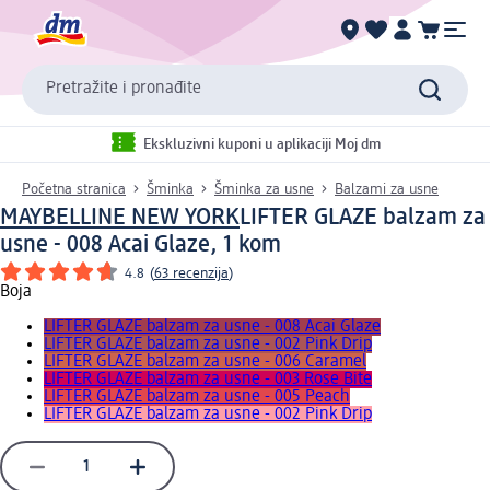
Pretražite i pronađite
Ekskluzivni kuponi u aplikaciji Moj dm
Početna stranica
Šminka
Šminka za usne
Balzami za usne
MAYBELLINE NEW YORK
LIFTER GLAZE balzam za
usne - 008 Acai Glaze, 1 kom
4.8
(
63 recenzija
)
Boja
LIFTER GLAZE balzam za usne - 008 Acai Glaze
LIFTER GLAZE balzam za usne - 002 Pink Drip
LIFTER GLAZE balzam za usne - 006 Caramel
LIFTER GLAZE balzam za usne - 003 Rose Bite
LIFTER GLAZE balzam za usne - 005 Peach
LIFTER GLAZE balzam za usne - 002 Pink Drip