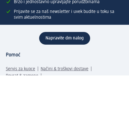
Brzo i jednostavno upravljajte porudžbinama
Prijavite se za naš newsletter i uvek budite u toku sa
svim aktuelnostima
Napravite dm nalog
Pomoć
Servis za kupce
Načini & troškovi dostave
Povrat & zamene
Ispravno popunjavanje adrese za dostavu porudžbine
Poručivanje dm poklon-kartica za pravna lica
Kako da prepoznate lažne nagradne igre
Kompanija
O nama
Društvena odgovornost
Posao