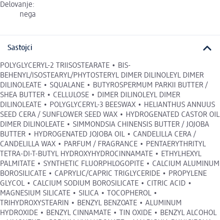
Delovanje:
nega
Sastojci
POLYGLYCERYL-2 TRIISOSTEARATE • BIS-
BEHENYL/ISOSTEARYL/PHYTOSTERYL DIMER DILINOLEYL DIMER
DILINOLEATE • SQUALANE • BUTYROSPERMUM PARKII BUTTER /
SHEA BUTTER • CELLULOSE • DIMER DILINOLEYL DIMER
DILINOLEATE • POLYGLYCERYL-3 BEESWAX • HELIANTHUS ANNUUS
SEED CERA / SUNFLOWER SEED WAX • HYDROGENATED CASTOR OIL
DIMER DILINOLEATE • SIMMONDSIA CHINENSIS BUTTER / JOJOBA
BUTTER • HYDROGENATED JOJOBA OIL • CANDELILLA CERA /
CANDELILLA WAX • PARFUM / FRAGRANCE • PENTAERYTHRITYL
TETRA-DI-T-BUTYL HYDROXYHYDROCINNAMATE • ETHYLHEXYL
PALMITATE • SYNTHETIC FLUORPHLOGOPITE • CALCIUM ALUMINUM
BOROSILICATE • CAPRYLIC/CAPRIC TRIGLYCERIDE • PROPYLENE
GLYCOL • CALCIUM SODIUM BOROSILICATE • CITRIC ACID •
MAGNESIUM SILICATE • SILICA • TOCOPHEROL •
TRIHYDROXYSTEARIN • BENZYL BENZOATE • ALUMINUM
HYDROXIDE • BENZYL CINNAMATE • TIN OXIDE • BENZYL ALCOHOL