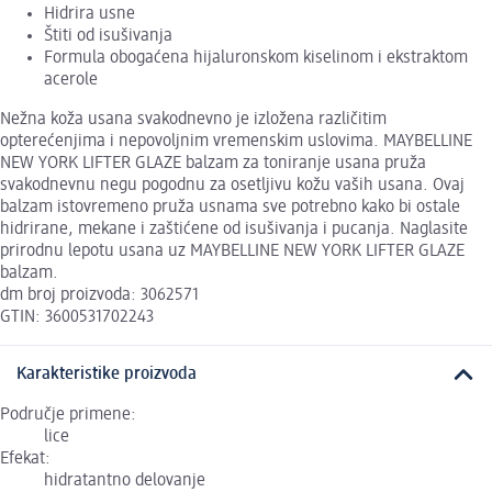
Hidrira usne
Štiti od isušivanja
Formula obogaćena hijaluronskom kiselinom i ekstraktom
acerole
Nežna koža usana svakodnevno je izložena različitim
opterećenjima i nepovoljnim vremenskim uslovima. MAYBELLINE
NEW YORK LIFTER GLAZE balzam za toniranje usana pruža
svakodnevnu negu pogodnu za osetljivu kožu vaših usana. Ovaj
balzam istovremeno pruža usnama sve potrebno kako bi ostale
hidrirane, mekane i zaštićene od isušivanja i pucanja. Naglasite
prirodnu lepotu usana uz MAYBELLINE NEW YORK LIFTER GLAZE
balzam.
dm broj proizvoda: 3062571
GTIN: 3600531702243
Karakteristike proizvoda
Područje primene:
lice
Efekat:
hidratantno delovanje