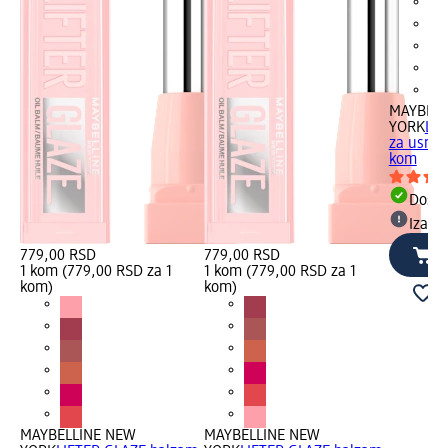
MAYBELL
YORK
LIF
za usne -
kom
Dost
Izabe
779,00 RSD
779,00 RSD
1 kom (779,00 RSD za 1
1 kom (779,00 RSD za 1
kom)
kom)
MAYBELLINE NEW
MAYBELLINE NEW