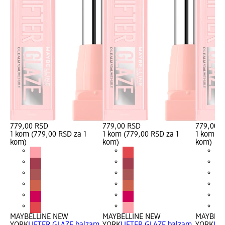
779,00 RSD
779,00 RSD
779,00 
1 kom (779,00 RSD za 1
1 kom (779,00 RSD za 1
1 kom (7
kom)
kom)
kom)
MAYBELLINE NEW
MAYBELLINE NEW
MAYBELL
YORK
LIFTER GLAZE balzam
YORK
LIFTER GLAZE balzam
YORK
LIF