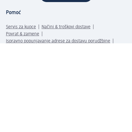
Pomoć
Servis za kupce
Načini & troškovi dostave
Povrat & zamene
Ispravno popunjavanje adrese za dostavu porudžbine
Poručivanje dm poklon-kartica za pravna lica
Kako da prepoznate lažne nagradne igre
Kompanija
O nama
Društvena odgovornost
Posao
Odnos s javnošću
dm asortiman
Usluge u dm prodavnicama
dm svet