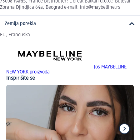
75008 PARIS, France Distributer: L'oreal Balkan d.o.o.; Bulevar
Zorana Djindjica 64a, Beograd e-mail: info@maybelline.rs
Zemlja porekla
EU, Francuska
Još MAYBELLINE
NEW YORK proizvoda
Inspirišite se