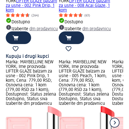
YORK
LIFTER GLAZE balzam
YORK
LIFTER GLAZE balzam
za usne - 002 Pink Drip, 1
za usne - 008 Acai Glaze, 1
kom
kom
(264)
(63)
Dostupno
Dostupno
Izaberite
dm prodavnicu
Izaberite
dm prodavnicu
Kupuju i drugi kupci
Marka: MAYBELLINE NEW
Marka: MAYBELLINE NEW
Marka: 
YORK; Ime proizvoda:
YORK; Ime proizvoda:
YORK; Im
LIFTER GLAZE balzam za
LIFTER GLAZE balzam za
LIFTER G
usne - 002 Pink Drip, 1
usne - 005 Peach, 1 kom;
usne - 00
kom; Cena: 779,00 RSD;
Cena: 779,00 RSD;
kom; Cen
Osnovna cena: 1 kom
Osnovna cena: 1 kom
Osnovna
(779,00 RSD za 1 kom);
(779,00 RSD za 1 kom);
(779,00 
Dostupnost: Status zelena
Dostupnost: Status zelena
Dostupno
Dostupno, Status siva
Dostupno, Status siva
Dostupno
Izaberite dm prodavnicu
Izaberite dm prodavnicu
Izaberit