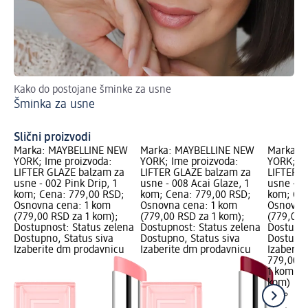
Kako do postojane šminke za usne
Na
Šminka za usne
DI
Slični proizvodi
Marka: MAYBELLINE NEW
Marka: MAYBELLINE NEW
Marka: 
YORK; Ime proizvoda:
YORK; Ime proizvoda:
YORK; Im
LIFTER GLAZE balzam za
LIFTER GLAZE balzam za
LIFTER G
usne - 002 Pink Drip, 1
usne - 008 Acai Glaze, 1
usne - 00
kom; Cena: 779,00 RSD;
kom; Cena: 779,00 RSD;
kom; Cen
Osnovna cena: 1 kom
Osnovna cena: 1 kom
Osnovna
(779,00 RSD za 1 kom);
(779,00 RSD za 1 kom);
(779,00 
Dostupnost: Status zelena
Dostupnost: Status zelena
Dostupno
Dostupno, Status siva
Dostupno, Status siva
Dostupno
Izaberite dm prodavnicu
Izaberite dm prodavnicu
Izaberit
779,00 
1 kom (7
kom)