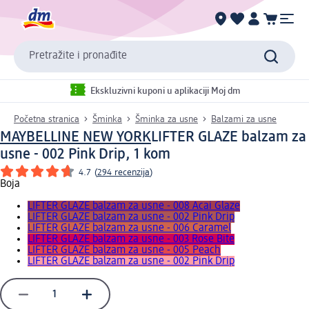
Pretražite i pronađite
Ekskluzivni kuponi u aplikaciji Moj dm
Početna stranica
Šminka
Šminka za usne
Balzami za usne
MAYBELLINE NEW YORK
LIFTER GLAZE balzam za
usne - 002 Pink Drip, 1 kom
4.7
(
294 recenzija
)
Boja
LIFTER GLAZE balzam za usne - 008 Acai Glaze
LIFTER GLAZE balzam za usne - 002 Pink Drip
LIFTER GLAZE balzam za usne - 006 Caramel
LIFTER GLAZE balzam za usne - 003 Rose Bite
LIFTER GLAZE balzam za usne - 005 Peach
LIFTER GLAZE balzam za usne - 002 Pink Drip