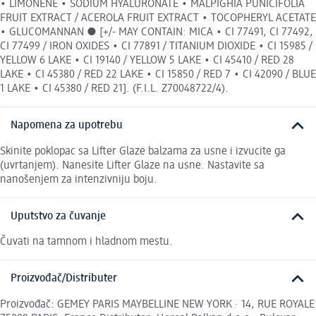
• LIMONENE • SODIUM HYALURONATE • MALPIGHIA PUNICIFOLIA
FRUIT EXTRACT / ACEROLA FRUIT EXTRACT • TOCOPHERYL ACETATE
• GLUCOMANNAN ● [+/- MAY CONTAIN: MICA • CI 77491, CI 77492,
CI 77499 / IRON OXIDES • CI 77891 / TITANIUM DIOXIDE • CI 15985 /
YELLOW 6 LAKE • CI 19140 / YELLOW 5 LAKE • CI 45410 / RED 28
LAKE • CI 45380 / RED 22 LAKE • CI 15850 / RED 7 • CI 42090 / BLUE
1 LAKE • CI 45380 / RED 21]. (F.I.L. Z70048722/4).
Napomena za upotrebu
Skinite poklopac sa Lifter Glaze balzama za usne i izvucite ga
(uvrtanjem). Nanesite Lifter Glaze na usne. Nastavite sa
nanošenjem za intenzivniju boju.
Uputstvo za čuvanje
Čuvati na tamnom i hladnom mestu.
Proizvođač/Distributer
Proizvođač: GEMEY PARIS MAYBELLINE NEW YORK · 14, RUE ROYALE