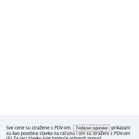
Sve cene su izražene s PDV-om.
Troškovi isporuke
prikazani
su kao posebna stavka na računu i oni su izraženi s PDV-om.
(§) Za ovu stavku nije moguće ostvariti popust.